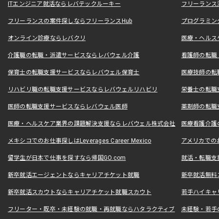
ITエンジニア就活ならレバテックルーキー
フリーランス
フリーランスの案件探しならフリーランスHub
プログラミン
オンライン診療ならレバクリ
医療・ヘルス
介護職の転職・派遣サービスならレバウェル介護
看護師の転職
保育士の転職支援サービスならレバウェル保育士
医療技師の転
リハビリ職の転職支援サービスならレバウェルリハビリ
栄養士の転職
医師の転職支援サービスならレバウェル医師
薬剤師の転職
医療・ヘルスケア業界の課題解決支援ならレバウェル株式会社
医療看護介護の
メキシコでのお仕事探しはLeverages Career Mexico
アメリカでのお仕事
留学生が日本で仕事を探すなら帰国GO.com
就活・転職支
新卒就活エージェントならキャリアチケット就職
新卒就活無料
新卒就活スカウトならキャリアチケット就職スカウト
若手ハイキャ
フリーター・既卒・未経験の就職・再就職ならハタラクティブ
未経験・若手