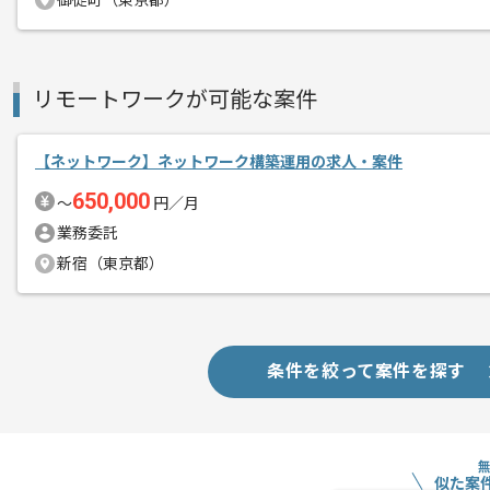
御徒町（東京都）
基本的にはフルリモートでの作業を見込
リモートワークが可能な案件
【ネットワーク】ネットワーク構築運用の求人・案件
650,000
〜
円／月
業務委託
新宿（東京都）
条件を絞って案件を探す
似た案