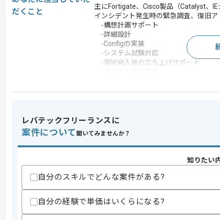
主にFortigate、Cisco製品（Cata
だくこと
インシデント発生時の緊急調査、復旧ア
-構想計画サポート
-詳細設計
-Configの実装
-システム試験対応
-現地納入後の立ち上げサポート
-障害発生時の調査
この案件のポイント
業務内容
ネットワーク監視
担当領域/システ
基幹業務システム
レバテックフリーランスに
ム
案件について
聞いてみませんか？
特徴
30代活躍中 , 40代活躍
知りたい
求めるスキル
自分のスキルでどんな案件がある?
スキル
・Fortigate/Ciscoルータ/L3スイッチ
・Configの実装経験
自分の経験で単価はいくらになる?
・VDOMの設定経験
・インターネットVPNのBGP接続構築経