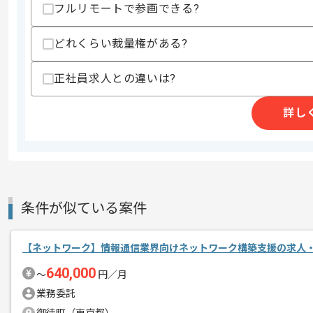
フルリモートで参画できる?
歓迎スキル
・英語対応経験
どれくらい裁量権がある?
スキルに不安がある方へ
上記に似た経験やスキルをお持ちであれば申
正社員求人との違いは?
詳し
商談回数
1回
その他募集要項
募集人数
1人
作業開始日
2022/07/01
条件が似ている案件
大手自動車メーカー子会社の繊維関連製
エージェントからのコ
【ネットワーク】情報通信業界向けネットワーク構築支援の求人
世界約80拠点ものネットワーク構築を
メント
640,000
〜
円／月
業務委託
詳細設計やConfigの実装などのご経験