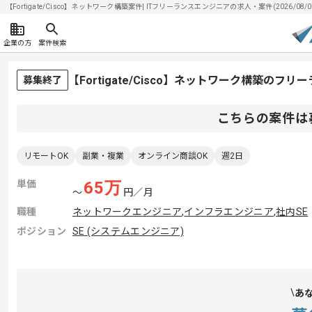
【Fortigate/Cisco】ネットワーク構築案件| ITフリーランスエンジニアの求人・案件(2026/08/
企業の方
案件検索
【Fortigate/Cisco】ネットワーク構築のフ
募集終了
こちらの案件は
リモートOK
副業・複業
オンライン商談OK
週2日
単価
65
万
〜
円／月
職種
ネットワークエンジニア
,
インフラエンジニア
,
社内SE
ポジション
SE (システムエンジニア)
あ