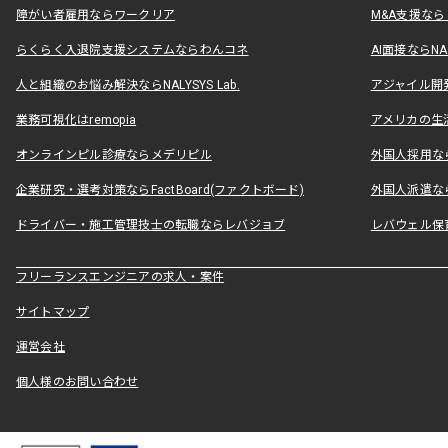
障がい者雇用ならワークリア
M&A支援な
らくらく入退院支援システムならわんコネ
AI面接ならNAL
人と組織のお悩み解決ならNALYSYS Lab.
アジャイル開発なら
業務可視化はremopia
アメリカの生活
オンラインピル診療ならメデリピル
外国人採用ならLe
企業研究・選考対策ならFactBoard(ファクトボード)
外国人派遣なら
ドライバー・施工管理技士の転職ならレバジョブ
レバウェル保
フリーランスエンジニアの求人・案件
サイトマップ
運営会社
個人様のお問い合わせ