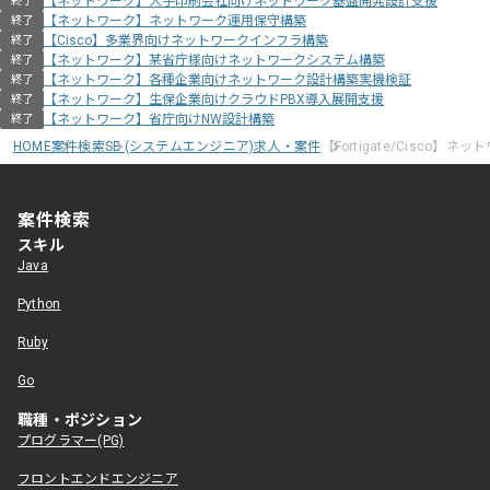
【ネットワーク】大手印刷会社向けネットワーク基盤開発設計支援
終了
【ネットワーク】ネットワーク運用保守構築
終了
【Cisco】多業界向けネットワークインフラ構築
終了
【ネットワーク】某省庁様向けネットワークシステム構築
終了
【ネットワーク】各種企業向けネットワーク設計構築実機検証
終了
【ネットワーク】生保企業向けクラウドPBX導入展開支援
終了
【ネットワーク】省庁向けNW設計構築
終了
HOME
案件検索
SE (システムエンジニア)求人・案件
【Fortigate/Cisco】
案件検索
スキル
Java
Python
Ruby
Go
職種・ポジション
プログラマー(PG)
フロントエンドエンジニア