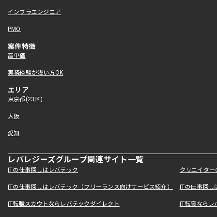
インフラエンジニア
PMO
案件特徴
高単価
実務経験が浅い方OK
エリア
東京都(23区)
大阪
愛知
レバレジーズグループ関連サイト一覧
ITの仕事探しはレバテック
クリエイター
ITの仕事探しはレバテック（フリーランス向けサービス紹介）
ITの仕事探
IT転職スカウトならレバテックダイレクト
IT転職なら