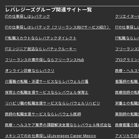
レバレジーズグループ関連サイト一覧
ITの仕事探しはレバテック
クリエイター
ITの仕事探しはレバテック（フリーランス向けサービス紹介）
ITの仕事探
IT転職スカウトならレバテックダイレクト
IT転職なら
ITエンジニア就活ならレバテックルーキー
フリーランス
フリーランスの案件探しならフリーランスHub
プログラミン
オンライン診療ならレバクリ
医療・ヘルス
介護職の転職・派遣サービスならレバウェル介護
看護師の転職
保育士の転職支援サービスならレバウェル保育士
医療技師の転
リハビリ職の転職支援サービスならレバウェルリハビリ
栄養士の転職
医師の転職支援サービスならレバウェル医師
薬剤師の転職
医療・ヘルスケア業界の課題解決支援ならレバウェル株式会社
医療看護介護の
メキシコでのお仕事探しはLeverages Career Mexico
アメリカでのお仕事