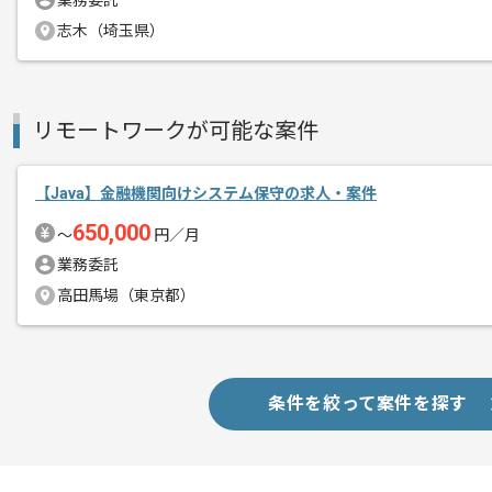
業務委託
志木（埼玉県）
企業の販促・プロモーション(オンライ
エージェントからのコ
発送代行・コンサルティングまで、総合
メント
リモートワークが可能な案件
安定して長期的にご参画していただける
【Java】金融機関向けシステム保守の求人・案件
650,000
〜
円／月
業務委託
高田馬場（東京都）
条件を絞って案件を探す