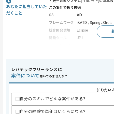
・販売管理システム(在庫/計上)の基本
あなたに担当していた
この案件で扱う技術
だくこと
OS
AIX
フレームワーク
iBATIS , Spring , Struts
統合開発環境
Eclipse
開発ツール
JP1
この案件のポイント
特徴
急募 , BtoB向け
レバテックフリーランスに
求めるスキル
案件について
聞いてみませんか？
スキル
・Javaを利用したWebアプリの実装経
・基本設計の経験
知りたい
歓迎スキル
自分のスキルでどんな案件がある?
・販売管理システムの構築経験(特に在庫
・JavaでのPGM開発経験(Eclipse, RAD
・中～大規模の基幹系システムの設計開
自分の経験で単価はいくらになる?