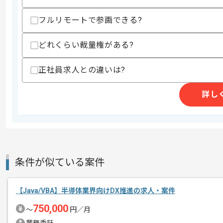
・テスト計画策定、品質計画策定の経験
・GD協業経験
・Struts, Spring, iBatisを使用した
フルリモートで参画できる?
・AIX操作経験
・関連ミドルウェア開発経験：IBM WebSphe
どれくらい裁量権がある?
スキルに不安がある方へ
正社員求人との違いは?
上記に似た経験やスキルをお持ちであれば申
詳し
精算条件
有
精算・お支払い
精算基準時間
150時間〜180時間
支払いサイト
15日
条件が似ている案件
商談回数
1回
【Java/VBA】半導体業界向けDX推進の求人・案件
その他募集要項
募集人数
4人
750,000
〜
円／月
作業開始日
2016/07/29