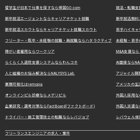
留学生が日本で仕事を探すなら帰国GO.com
就活・転職支
新卒就活エージェントならキャリアチケット就職
新卒就活無料
新卒就活スカウトならキャリアチケット就職スカウト
若手ハイキャ
フリーター・既卒・未経験の就職・再就職ならハタラクティブ
未経験・若手
障がい者雇用ならワークリア
M&A支援な
らくらく入退院支援システムならわんコネ
AI面接ならNAL
人と組織のお悩み解決ならNALYSYS Lab.
アジャイル開発なら
業務可視化はremopia
アメリカの生活
オンラインピル診療ならメデリピル
外国人採用ならLe
企業研究・選考対策ならFactBoard(ファクトボード)
外国人派遣なら
ドライバー・施工管理技士の転職ならレバジョブ
レバウェル保
フリーランスエンジニアの求人・案件