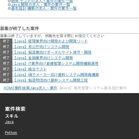
開発 テストの求人・案件の案件一覧
Java 開発の求人・案件の案件一覧
基本設計 構築の求人・案件の案件一覧
募集が終了した案件
募集は終了していますが、参画先を探す際にお役立てください
【Java】経理業界向け開発および開発リード
終了
【Java】官公庁向けシステム開発
終了
【Java】製造業向けポータルサイト保守・開発
終了
【Java】金融業界向けシステム開発
終了
【Java】IT業界向け倉庫管理システム開発構築運用
終了
【Java】結合テスト
終了
【Java】硝子メーカー向け基幹システム開発再構築
終了
【Java】製造物流向け基幹システム開発工程
終了
HOME
案件検索
Java求人・案件
【Java】販売管理システム基本設計案件
案件検索
スキル
Java
Python