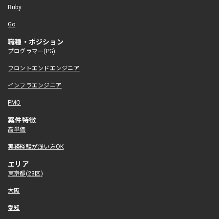
Ruby
Go
職種・ポジション
プログラマー(PG)
フロントエンドエンジニア
インフラエンジニア
PMO
案件特徴
高単価
実務経験が浅い方OK
エリア
東京都(23区)
大阪
愛知