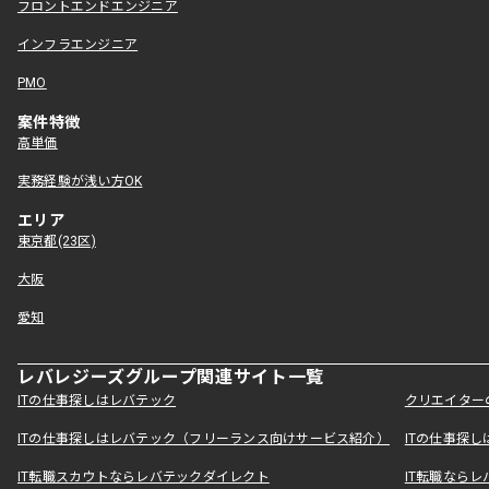
フロントエンドエンジニア
インフラエンジニア
PMO
案件特徴
高単価
実務経験が浅い方OK
エリア
東京都(23区)
大阪
愛知
レバレジーズグループ関連サイト一覧
ITの仕事探しはレバテック
クリエイター
ITの仕事探しはレバテック（フリーランス向けサービス紹介）
ITの仕事探
IT転職スカウトならレバテックダイレクト
IT転職なら