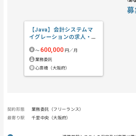
あ
募
【Java】会計システムマ
イグレーションの求人・案
件
600,000
〜
円／月
業務委託
心斎橋（大阪府）
契約形態
業務委託（フリーランス）
最寄り駅
千里中央（大阪府）