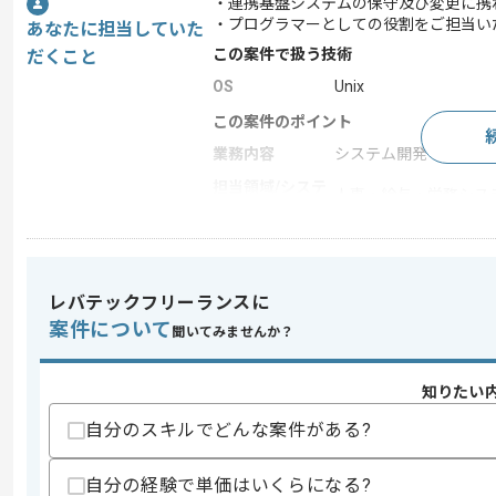
・連携基盤システムの保守及び変更に携
・プログラマーとしての役割をご担当い
あなたに担当していた
この案件で扱う技術
だくこと
OS
Unix
この案件のポイント
業務内容
システム開発
担当領域/システ
人事・給与・労務シス
ム
特徴
長期プロジェクト , 上
レバテックフリーランスに
求めるスキル
案件について
聞いてみませんか？
スキル
・Javaのご経験（3年以上）
歓迎スキル
知りたい
・AIX（UNIX）の知見
自分のスキルでどんな案件がある?
・シェルスクリプトの知見
スキルに不安がある方へ
自分の経験で単価はいくらになる?