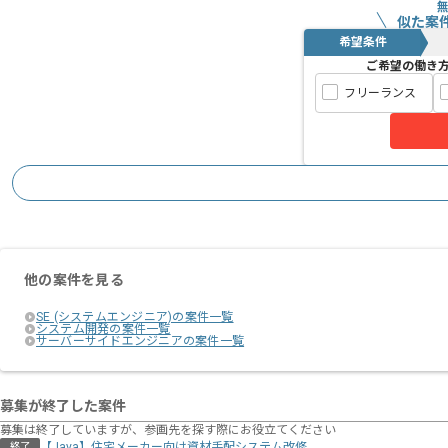
似た案
希望条件
ご希望の働き
フリーランス
他の案件を見る
SE (システムエンジニア)の案件一覧
システム開発の案件一覧
サーバーサイドエンジニアの案件一覧
募集が終了した案件
募集は終了していますが、参画先を探す際にお役立てください
【Java】住宅メーカー向け資材⼿配システム改修
終了