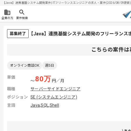
【Java】連携基盤システム開発案件| ITフリーランスエンジニアの求人・案件(2026/08/09更新
企業の方
案件検索
【Java】連携基盤システム開発のフリーランス
募集終了
こちらの案件は
オンライン商談OK
週5日
単価
80
万
〜
円／月
職種
サーバーサイドエンジニア
ポジション
SE (システムエンジニア)
言語
Java
,
SQL
,
Shell