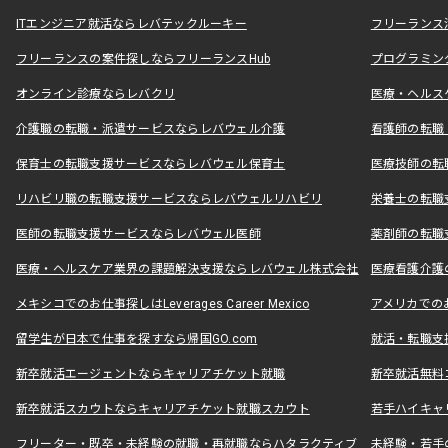
ITエンジニア就活ならレバテックルーキー
フリーランス
フリーランスの案件探しならフリーランスHub
プログラミン
オンライン診療ならレバクリ
医療・ヘルス
介護職の転職・派遣サービスならレバウェル介護
看護師の転職
保育士の転職支援サービスならレバウェル保育士
医療技師の転
リハビリ職の転職支援サービスならレバウェルリハビリ
栄養士の転職
医師の転職支援サービスならレバウェル医師
薬剤師の転職
医療・ヘルスケア業界の課題解決支援ならレバウェル株式会社
医療看護介護の
メキシコでのお仕事探しはLeverages Career Mexico
アメリカでのお仕事
留学生が日本で仕事を探すなら帰国GO.com
就活・転職支
新卒就活エージェントならキャリアチケット就職
新卒就活無料
新卒就活スカウトならキャリアチケット就職スカウト
若手ハイキャ
フリーター・既卒・未経験の就職・再就職ならハタラクティブ
未経験・若手