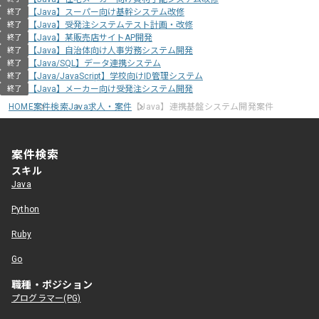
【Java】スーパー向け基幹システム改修
終了
【Java】受発注システムテスト計画・改修
終了
【Java】某販売店サイトAP開発
終了
【Java】自治体向け人事労務システム開発
終了
【Java/SQL】データ連携システム
終了
【Java/JavaScript】学校向けID管理システム
終了
【Java】メーカー向け受発注システム開発
終了
HOME
案件検索
Java求人・案件
【Java】連携基盤システム開発案件
案件検索
スキル
Java
Python
Ruby
Go
職種・ポジション
プログラマー(PG)