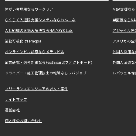
障がい者雇用ならワークリア
M&A支援な
らくらく入退院支援システムならわんコネ
AI面接ならNAL
人と組織のお悩み解決ならNALYSYS Lab.
アジャイル開発なら
業務可視化はremopia
アメリカの生活
オンラインピル診療ならメデリピル
外国人採用ならLe
企業研究・選考対策ならFactBoard(ファクトボード)
外国人派遣なら
ドライバー・施工管理技士の転職ならレバジョブ
レバウェル保
フリーランスエンジニアの求人・案件
サイトマップ
運営会社
個人様のお問い合わせ