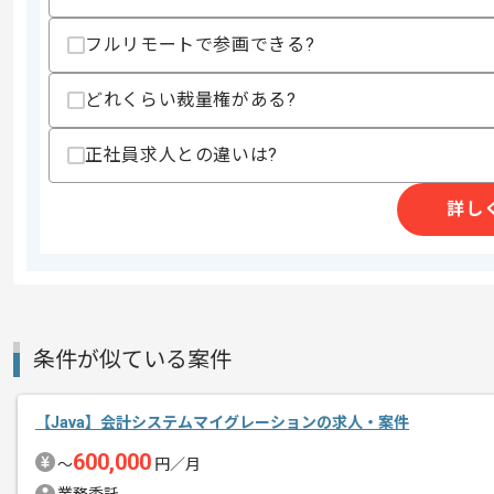
上記に似た経験やスキルをお持ちであれば申
フルリモートで参画できる?
どれくらい裁量権がある?
精算条件
有
精算・お支払い
精算基準時間
140時間〜180時間
正社員求人との違いは?
支払いサイト
15日
詳し
商談回数
1回
その他募集要項
募集人数
2人
作業開始日
2023/04/01
条件が似ている案件
【Java】会計システムマイグレーションの求人・案件
レバテックから複数の参画実績がある企
エージェントからのコ
大阪千里中央付近での常駐となります。
600,000
〜
円／月
メント