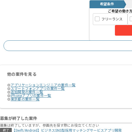
希望条件
ご希望の働き
フリーランス
他の案件を見る
アプリケーションエンジニアの案件一覧
スマートフォンアプリの案件一覧
追加開発の案件一覧
iPhoneアプリの案件一覧
東京都の案件一覧
募集が終了した案件
募集は終了していますが、参画先を探す際にお役立てください
【Swift/Android】ビジネスSNS型採用マッチングサービスアプリ開発
終了