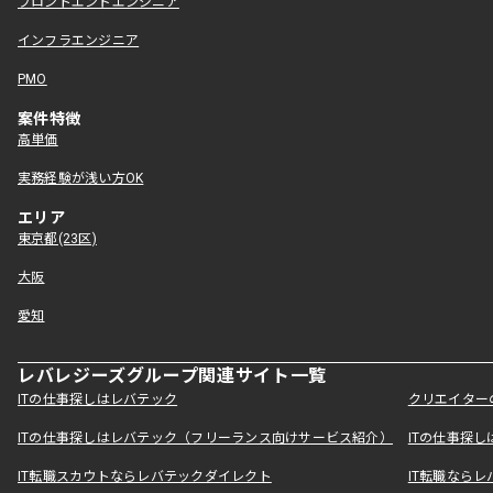
フロントエンドエンジニア
インフラエンジニア
PMO
案件特徴
高単価
実務経験が浅い方OK
エリア
東京都(23区)
大阪
愛知
レバレジーズグループ関連サイト一覧
ITの仕事探しはレバテック
クリエイター
ITの仕事探しはレバテック（フリーランス向けサービス紹介）
ITの仕事探
IT転職スカウトならレバテックダイレクト
IT転職なら