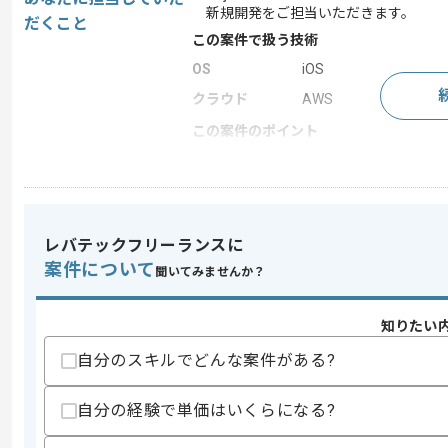
新規開発をご担当いただきます。
だくこと
この案件で扱う技術
OS
iOS
クラウド
AWS
この案件のポイント
業界
ビッグデータ
業務内容
新規開発 , 追加開発 , ア
担当領域/システ
スマートフォンアプリ
ム
レバテックフリーランスに
特徴
20代活躍中 , 30代活躍
案件について
聞いてみませんか？
知りたい
求めるスキル
自分のスキルでどんな案件がある?
スキル
・iOSアプリの開発経験3年以上
・SwiftおよびObjective-Cを用いた開発
自分の経験で単価はいくらになる?
歓迎スキル
・CI/CDの利用経験