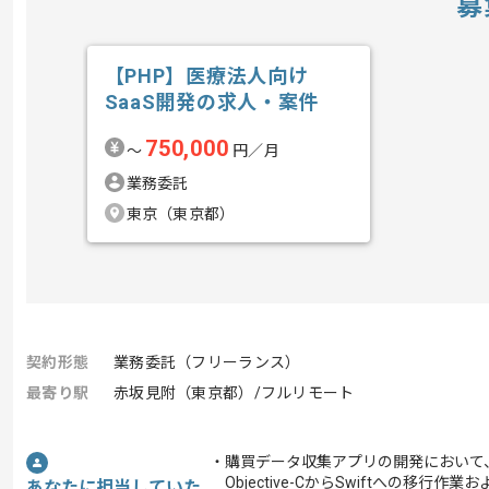
募
【PHP】医療法人向け
SaaS開発の求人・案件
750,000
〜
円／月
業務委託
東京（東京都）
契約形態
業務委託（フリーランス）
最寄り駅
赤坂見附（東京都）/フルリモート
・購買データ収集アプリの開発において
Objective-CからSwiftへの移行作業
あなたに担当していた