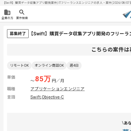
【Swift】購買データ収集アプリ開発案件| ITフリーランスエンジニアの求人・案件(2026/08/07
企業の方
案件検索
【Swift】購買データ収集アプリ開発のフリー
募集終了
こちらの案件は
リモートOK
オンライン商談OK
週4日
単価
85
万
〜
円／月
職種
アプリケーションエンジニア
言語
Swift
,
Objective-C
あ