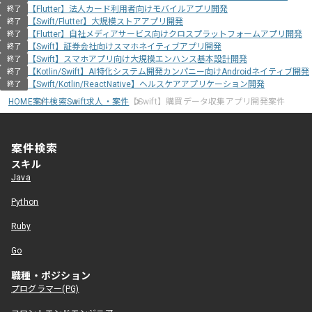
【Flutter】法人カード利用者向けモバイルアプリ開発
終了
【Swift/Flutter】大規模ストアアプリ開発
終了
【Flutter】自社メディアサービス向けクロスプラットフォームアプリ開発
終了
【Swift】証券会社向けスマホネイティブアプリ開発
終了
【Swift】スマホアプリ向け大規模エンハンス基本設計開発
終了
【Kotlin/Swift】AI特化システム開発カンパニー向けAndroidネイティブ開発
終了
【Swift/Kotlin/ReactNative】ヘルスケアアプリケーション開発
終了
HOME
案件検索
Swift求人・案件
【Swift】購買データ収集アプリ開発案件
案件検索
スキル
Java
Python
Ruby
Go
職種・ポジション
プログラマー(PG)