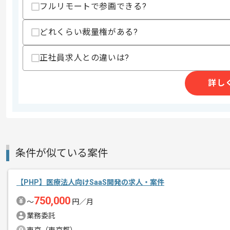
フルリモートで参画できる?
・アジャイル開発の経験
・新規サービスの立ち上げ経験
どれくらい裁量権がある?
スキルに不安がある方へ
上記に似た経験やスキルをお持ちであれば申
正社員求人との違いは?
詳し
精算条件
有
精算・お支払い
精算基準時間
140時間〜180時間
支払いサイト
15日
条件が似ている案件
商談回数
1回
その他募集要項
【PHP】医療法人向けSaaS開発の求人・案件
募集人数
1人
750,000
作業開始日
2023/06/01
〜
円／月
業務委託