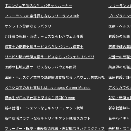
ITエンジニア就活ならレバテックルーキー
フリーランス
フリーランスの案件探しならフリーランスHub
プログラミン
オンライン診療ならレバクリ
医療・ヘルス
介護職の転職・派遣サービスならレバウェル介護
看護師の転職
保育士の転職支援サービスならレバウェル保育士
医療技師の転
リハビリ職の転職支援サービスならレバウェルリハビリ
栄養士の転職
医師の転職支援サービスならレバウェル医師
薬剤師の転職
医療・ヘルスケア業界の課題解決支援ならレバウェル株式会社
医療看護介護の
メキシコでのお仕事探しはLeverages Career Mexico
アメリカでのお仕事
留学生が日本で仕事を探すなら帰国GO.com
就活・転職支
新卒就活エージェントならキャリアチケット就職
新卒就活無料
新卒就活スカウトならキャリアチケット就職スカウト
若手ハイキャ
フリーター・既卒・未経験の就職・再就職ならハタラクティブ
未経験・若手