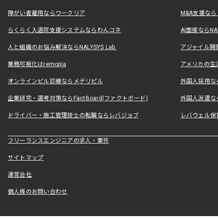
障がい者雇用ならワークリア
M&A支援な
らくらく入退院支援システムならわんコネ
AI面接ならNAL
人と組織のお悩み解決ならNALYSYS Lab.
アジャイル開発なら
業務可視化はremopia
アメリカの生活
オンラインピル診療ならメデリピル
外国人採用ならLe
企業研究・選考対策ならFactBoard(ファクトボード)
外国人派遣なら
ドライバー・施工管理技士の転職ならレバジョブ
レバウェル保
フリーランスエンジニアの求人・案件
サイトマップ
運営会社
個人様のお問い合わせ