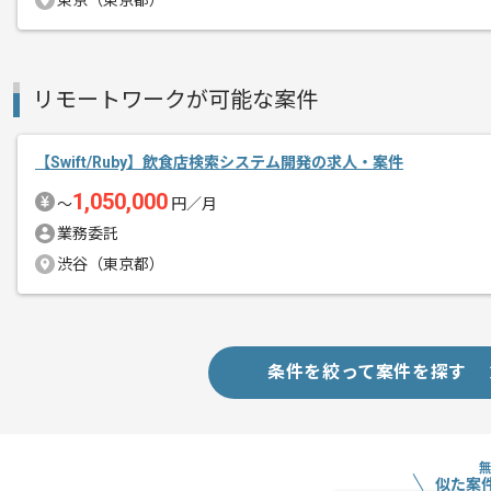
東京（東京都）
ベンチャーキャピタルから大型の出資を
エージェントからのコ
大変勢いのある会社です。
メント
リモートワークが可能な案件
200万人以上が会員登録し、ゲーミフィ
購買データを収集するアプリの開発に携
【Swift/Ruby】飲食店検索システム開発の求人・案件
1,050,000
〜
円／月
現在は基本的にリモートでの作業をお願
業務委託
過去の実務経験を活かしたい方におすす
渋谷（東京都）
条件を絞って案件を探す
似た案