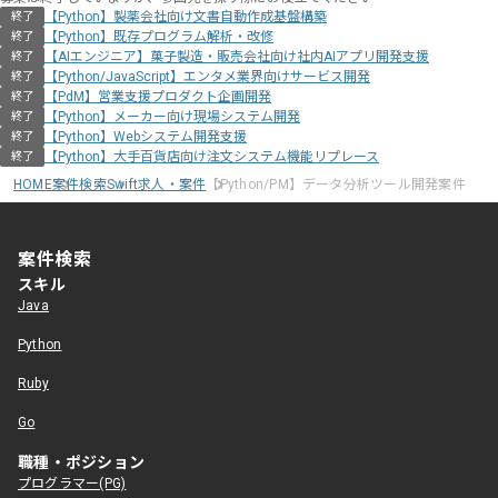
【Python】製薬会社向け文書自動作成基盤構築
終了
【Python】既存プログラム解析・改修
終了
【AIエンジニア】菓子製造・販売会社向け社内AIアプリ開発支援
終了
【Python/JavaScript】エンタメ業界向けサービス開発
終了
【PdM】営業支援プロダクト企画開発
終了
【Python】メーカー向け現場システム開発
終了
【Python】Webシステム開発支援
終了
【Python】大手百貨店向け注文システム機能リプレース
終了
HOME
案件検索
Swift求人・案件
【Python/PM】データ分析ツール開発案件
案件検索
スキル
Java
Python
Ruby
Go
職種・ポジション
プログラマー(PG)