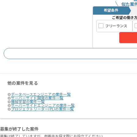
似た案
希望条件
ご希望の働き
フリーランス
他の案件を見る
データベースエンジニアの案件一覧
サーバーサイド開発の案件一覧
機械学習の案件一覧
サーバーサイドエンジニアの案件一覧
プロジェクトリーダー(PL)の案件一覧
募集が終了した案件
募集は終了していますが、参画先を探す際にお役立てください