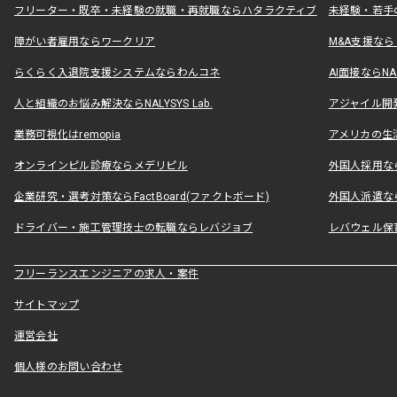
フリーター・既卒・未経験の就職・再就職ならハタラクティブ
未経験・若手
障がい者雇用ならワークリア
M&A支援な
らくらく入退院支援システムならわんコネ
AI面接ならNAL
人と組織のお悩み解決ならNALYSYS Lab.
アジャイル開発なら
業務可視化はremopia
アメリカの生活
オンラインピル診療ならメデリピル
外国人採用ならLe
企業研究・選考対策ならFactBoard(ファクトボード)
外国人派遣なら
ドライバー・施工管理技士の転職ならレバジョブ
レバウェル保
フリーランスエンジニアの求人・案件
サイトマップ
運営会社
個人様のお問い合わせ