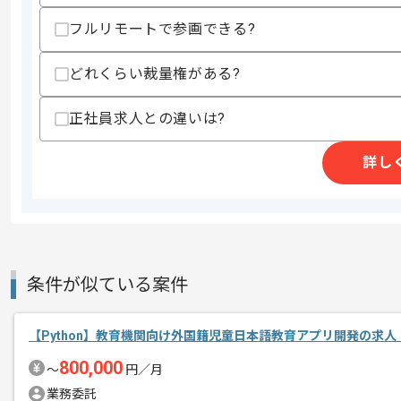
・テックリードの経験
フルリモートで参画できる?
・アーキテクチャ設計の経験
・要件定義から一貫した作業経験
・開発エンジニア経験5年以上
どれくらい裁量権がある?
歓迎スキル
・インフラ構築の経験
正社員求人との違いは?
スキルに不安がある方へ
詳し
上記に似た経験やスキルをお持ちであれば申
精算条件
有
精算・お支払い
精算基準時間
140時間〜180時間
条件が似ている案件
支払いサイト
15日
【Python】教育機関向け外国籍児童日本語教育アプリ開発の求人
800,000
〜
円／月
商談回数
1回
業務委託
その他募集要項