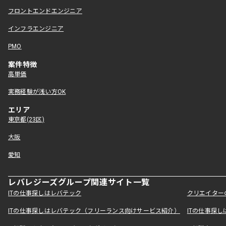
フロントエンドエンジニア
インフラエンジニア
PMO
案件特徴
高単価
実務経験が浅い方OK
エリア
東京都(23区)
大阪
愛知
レバレジーズグループ関連サイト一覧
ITの仕事探しはレバテック
クリエイター
ITの仕事探しはレバテック（フリーランス向けサービス紹介）
ITの仕事探