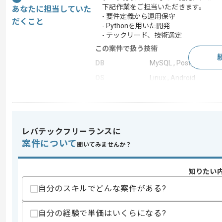
下記作業をご担当いただきます。
あなたに担当していた
- 要件定義から運用保守
だくこと
- Pythonを用いた開発
- テックリード、技術選定
この案件で扱う技術
DB
MySQL , PostgreSQL
OS
Linux , Android
フレームワーク
Laravel , CodeIgniter , 
Webサーバー
Apache , Nginx
開発ツール
VMware , WordPress , G
レバテックフリーランスに
この案件のポイント
案件について
聞いてみませんか？
業務内容
自社製品開発 , サーバー
特徴
長期プロジェクト , リ
知りたい
自分のスキルでどんな案件がある?
求めるスキル
自分の経験で単価はいくらになる?
スキル
・Pythonを用いた開発経験