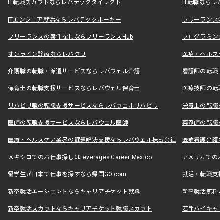
IT転職スカウトならレバテックダイレクト
IT転職なら
ITエンジニア就活ならレバテックルーキー
フリーランス
フリーランスの案件探しならフリーランスHub
プログラミン
オンライン診療ならレバクリ
医療・ヘルス
介護職の転職・派遣サービスならレバウェル介護
看護師の転職
保育士の転職支援サービスならレバウェル保育士
医療技師の転
リハビリ職の転職支援サービスならレバウェルリハビリ
栄養士の転職
医師の転職支援サービスならレバウェル医師
薬剤師の転職
医療・ヘルスケア業界の課題解決支援ならレバウェル株式会社
医療看護介護の
メキシコでのお仕事探しはLeverages Career Mexico
アメリカでのお仕事
留学生が日本で仕事を探すなら帰国GO.com
就活・転職支
新卒就活エージェントならキャリアチケット就職
新卒就活無料
新卒就活スカウトならキャリアチケット就職スカウト
若手ハイキャ