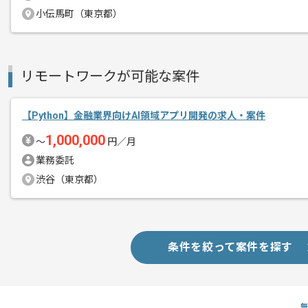
募集人数
1人
小伝馬町（東京都）
作業開始日
2023/06/13
リモートワークが可能な案件
あらゆる産業の暮らしをより良くするた
エージェントからのコ
DX推進を行っている企業の子会社となり
メント
【Python】金融業界向けAI領域アプリ開発の求人・案件
1,000,000
今後はデータ活用のための各種ツール開
〜
円／月
データサイエンス分野で、
業務委託
様々なソリューションを展開していきま
渋谷（東京都）
Pythonを用いて、最先端のデータ活用
会社の中核となっていく方を希望されて
条件を絞って案件を探す
これまでの経験を存分に発揮し、幅広く