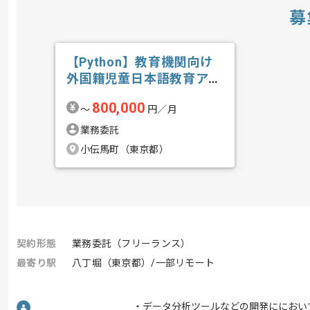
募
【Python】教育機関向け
外国籍児童日本語教育アプ
リ開発の求人・案件
800,000
〜
円／月
業務委託
小伝馬町（東京都）
契約形態
業務委託（フリーランス）
最寄り駅
八丁堀（東京都）/一部リモート
・データ分析ツールなどの開発ににおい