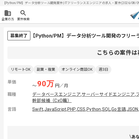
【Python/PM】データ分析ツール開発案件| ITフリーランスエンジニアの求人・案件(2026/08/0
企業の方
案件検索
【Python/PM】データ分析ツール開発のフリ
募集終了
こちらの案件は
リモートOK
副業・複業
オンライン商談OK
週3日
単価
90
万
〜
円／月
職種
データベースエンジニア
,
サーバーサイドエンジニア
,
幹部候補（CxO職）
言語
Swift
,
JavaScript
,
PHP
,
CSS
,
Python
,
SQL
,
Go言語
,
JSON
あ