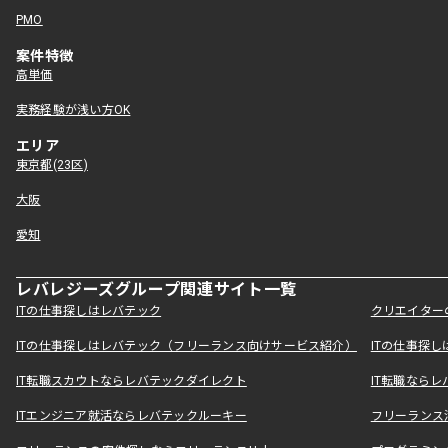
PMO
案件特徴
高単価
実務経験が浅い方OK
エリア
東京都(23区)
大阪
愛知
レバレジーズグループ関連サイト一覧
ITの仕事探しはレバテック
クリエイター
ITの仕事探しはレバテック（フリーランス向けサービス紹介）
ITの仕事探
IT転職スカウトならレバテックダイレクト
IT転職なら
ITエンジニア就活ならレバテックルーキー
フリーランス