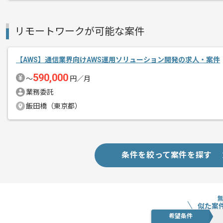
リモートワークが可能な案件
【AWS】通信業界向けAWS運用ソリューション開発の求人・案件
590,000
〜
円／月
業務委託
飯田橋（東京都）
条件を絞って案件を探す
似た案
希望条件