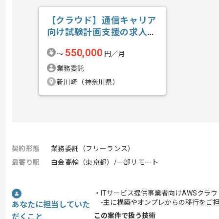
【クラウド】通信キャリア
向け試験計画支援の求人・
案件
550,000
〜
円／月
業務委託
新川崎（神奈川県）
契約形態
業務委託（フリーランス）
最寄り駅
白金高輪（東京都）/一部リモート
・ITサービス提供事業者向けAWSクラ
-主に構築やオンプレからの移行をご担
あなたに担当していた
この案件で扱う技術
だくこと