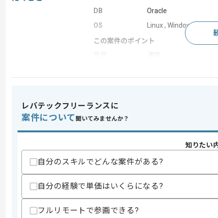
DB
Oracle
OS
Linux , Windows
この案件のポイント
業界
通信
業務内容
受託開発
担当領域/システ
クラウドサービス
ム
レバテックフリーランスに
特徴
20代活躍中 , 30代活躍中
案件について
聞いてみませんか？
求めるスキル
知りたい
スキル
・以下いずれかの経験
自分のスキルでどんな案件がある?
-AWSクラウド環境の設計および構築
-OS導入作業
-システム監視設計および構築
自分の経験で単価はいくらになる?
-Amazon Connect経験
フルリモートで参画できる?
スキルに不安がある方へ