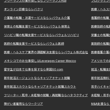
フリーランスの案件探しならフリーランスHub
プログラミン
オンライン診療ならレバクリ
医療・ヘルス
介護職の転職・派遣サービスならレバウェル介護
看護師の転職
保育士の転職支援サービスならレバウェル保育士
医療技師の転
リハビリ職の転職支援サービスならレバウェルリハビリ
栄養士の転職
医師の転職支援サービスならレバウェル医師
薬剤師の転職
医療・ヘルスケア業界の課題解決支援ならレバウェル株式会社
医療看護介護の
メキシコでのお仕事探しはLeverages Career Mexico
アメリカでのお仕事
留学生が日本で仕事を探すなら帰国GO.com
就活・転職支
新卒就活エージェントならキャリアチケット就職
新卒就活無料
新卒就活スカウトならキャリアチケット就職スカウト
若手ハイキャ
フリーター・既卒・未経験の就職・再就職ならハタラクティブ
未経験・若手
障がい者雇用ならワークリア
M&A支援な