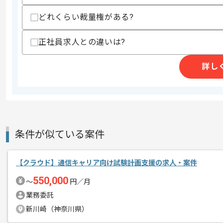
上記に似た経験やスキルをお持ちであれば申
どれくらい裁量権がある?
正社員求人との違いは?
商談回数
1回
その他募集要項
募集人数
1人
詳し
作業開始日
2024/08/01
IT機器、通信ネットワーク、AI等のサ
エージェントからのコ
条件が似ている案件
情報通信機器メーカーで、レバテックの
メント
今回はAWSのクラウド設計構築をご担
【クラウド】通信キャリア向け試験計画支援の求人・案件
基本的には一部リモートでの作業を見込
550,000
〜
円／月
業務委託
クラウド設計構築経験を活かしたい方に
新川崎（神奈川県）