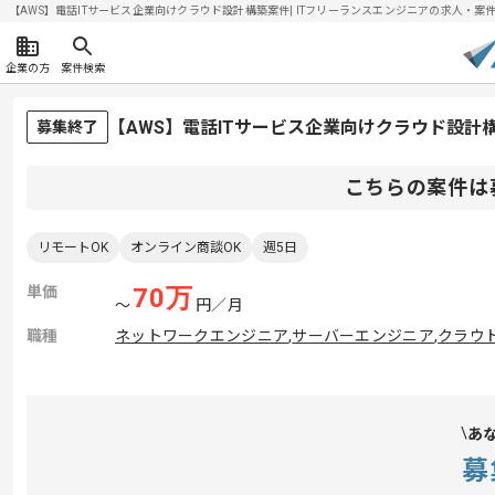
【AWS】電話ITサービス企業向けクラウド設計構築案件| ITフリーランスエンジニアの求人・案件(20
企業の方
案件検索
【AWS】電話ITサービス企業向けクラウド設計
募集終了
こちらの案件は
リモートOK
オンライン商談OK
週5日
単価
70
万
〜
円／月
職種
ネットワークエンジニア
,
サーバーエンジニア
,
クラウ
あ
募