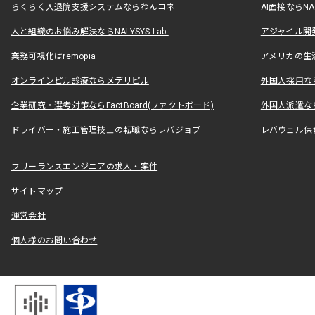
らくらく入退院支援システムならわんコネ
AI面接ならNAL
人と組織のお悩み解決ならNALYSYS Lab.
アジャイル開発なら
業務可視化はremopia
アメリカの生活
オンラインピル診療ならメデリピル
外国人採用ならLe
企業研究・選考対策ならFactBoard(ファクトボード)
外国人派遣なら
ドライバー・施工管理技士の転職ならレバジョブ
レバウェル保
フリーランスエンジニアの求人・案件
サイトマップ
運営会社
個人様のお問い合わせ