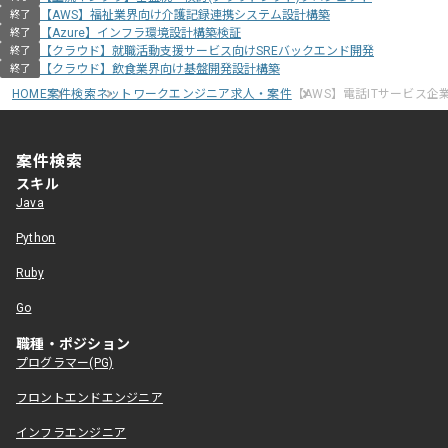
【AWS】福祉業界向け介護記録連携システム設計構築
終了
【Azure】インフラ環境設計構築検証
終了
【クラウド】就職活動支援サービス向けSREバックエンド開発
終了
【クラウド】飲食業界向け基盤開発設計構築
終了
HOME
案件検索
ネットワークエンジニア求人・案件
【AWS】電話ITサービス
案件検索
スキル
Java
Python
Ruby
Go
職種・ポジション
プログラマー(PG)
フロントエンドエンジニア
インフラエンジニア