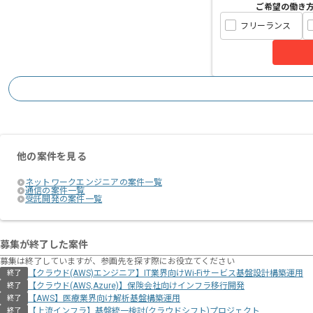
ご希望の働き
フリーランス
他の案件を見る
ネットワークエンジニアの案件一覧
通信の案件一覧
受託開発の案件一覧
募集が終了した案件
募集は終了していますが、参画先を探す際にお役立てください
【クラウド(AWS)エンジニア】IT業界向けWi-Fiサービス基盤設計構築運用
終了
【クラウド(AWS,Azure)】保険会社向けインフラ移行開発
終了
【AWS】医療業界向け解析基盤構築運用
終了
【上流インフラ】基盤統一検討(クラウドシフト)プロジェクト
終了