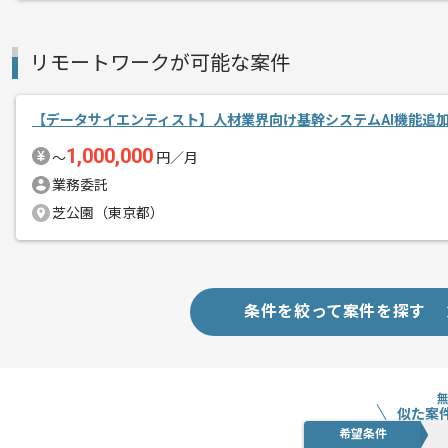
リモートワークが可能な案件
【データサイエンティスト】人材業界向け基幹システムAI機能追
1,000,000
〜
円／月
業務委託
芝公園（東京都）
条件を絞って案件を探す
似た案
希望条件