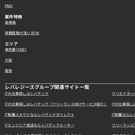
PMO
案件特徴
高単価
実務経験が浅い方OK
エリア
東京都(23区)
大阪
愛知
レバレジーズグループ関連サイト一覧
ITの仕事探しはレバテック
クリエイター
ITの仕事探しはレバテック（フリーランス向けサービス紹介）
ITの仕事探
IT転職スカウトならレバテックダイレクト
IT転職なら
ITエンジニア就活ならレバテックルーキー
フリーランス