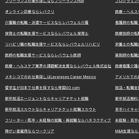
フリーランスの案件探しならフリーランスHub
プログラミン
オンライン診療ならレバクリ
医療・ヘルス
介護職の転職・派遣サービスならレバウェル介護
看護師の転職
保育士の転職支援サービスならレバウェル保育士
医療技師の転
リハビリ職の転職支援サービスならレバウェルリハビリ
栄養士の転職
医師の転職支援サービスならレバウェル医師
薬剤師の転職
医療・ヘルスケア業界の課題解決支援ならレバウェル株式会社
医療看護介護の
メキシコでのお仕事探しはLeverages Career Mexico
アメリカでのお仕事
留学生が日本で仕事を探すなら帰国GO.com
就活・転職支
新卒就活エージェントならキャリアチケット就職
新卒就活無料
新卒就活スカウトならキャリアチケット就職スカウト
若手ハイキャ
フリーター・既卒・未経験の就職・再就職ならハタラクティブ
未経験・若手
障がい者雇用ならワークリア
M&A支援な