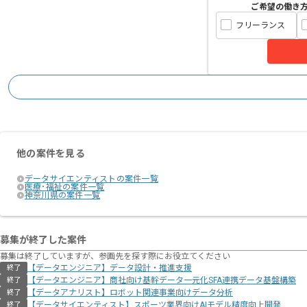
ご希望の働き
フリーランス
他の案件を見る
データサイエンティストの案件一覧
医療･福祉の案件一覧
神奈川県の案件一覧
募集が終了した案件
募集は終了していますが、参画先を探す際にお役立てください
【データエンジニア】データ設計・推進支援
終了
【データエンジニア】商社向け基幹データ一元化SFA連携データ基盤構築
終了
【データアナリスト】ロボット関連事業向けデータ分析
終了
【データサイエンティスト】スポーツ業界向けAIモデル精度向上開発
終了