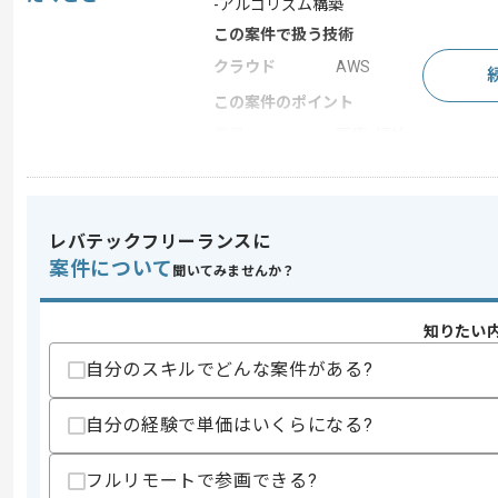
-アルゴリズム構築
この案件で扱う技術
クラウド
AWS
この案件のポイント
業界
医療･福祉
業務内容
データマイニング
特徴
20代活躍中 , 30代活
レバテックフリーランスに
案件について
聞いてみませんか？
求めるスキル
スキル
・アルゴリズム構築の経験
知りたい
・データマイニングの経験
自分のスキルでどんな案件がある?
歓迎スキル
・AWSの知見
自分の経験で単価はいくらになる?
スキルに不安がある方へ
上記に似た経験やスキルをお持ちであれば申
フルリモートで参画できる?