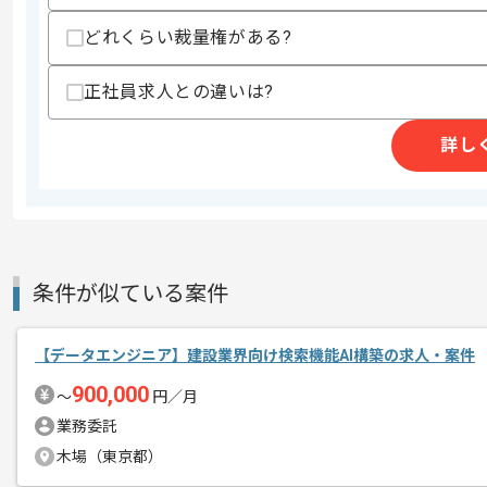
どれくらい裁量権がある?
商談回数
1回
正社員求人との違いは?
その他募集要項
募集人数
1人
作業開始日
2023/08/01
詳し
メディカルディスポ製品、各種介護用品
エージェントからのコ
病院や施設内のコンビニエンス事業の運
メント
条件が似ている案件
基本的にはフルリモートでの作業を見込
週3日から参画可能でございます。
【データエンジニア】建設業界向け検索機能AI構築の求人・案件
900,000
〜
円／月
アルゴリズム構築経験を活かしたい方に
業務委託
木場（東京都）