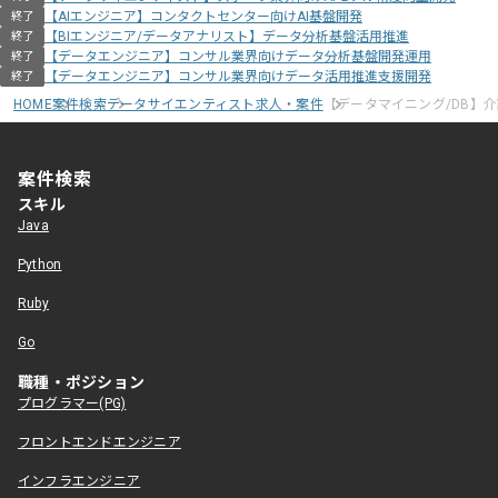
【AIエンジニア】コンタクトセンター向けAI基盤開発
終了
【BIエンジニア/データアナリスト】データ分析基盤活用推進
終了
【データエンジニア】コンサル業界向けデータ分析基盤開発運用
終了
【データエンジニア】コンサル業界向けデータ活用推進支援開発
終了
HOME
案件検索
データサイエンティスト求人・案件
【データマイニング/DB】
案件検索
スキル
Java
Python
Ruby
Go
職種・ポジション
プログラマー(PG)
フロントエンドエンジニア
インフラエンジニア