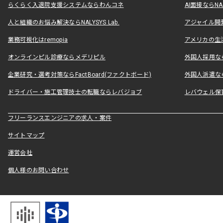
らくらく入退院支援システムならわんコネ
AI面接ならNAL
人と組織のお悩み解決ならNALYSYS Lab.
アジャイル開発なら
業務可視化はremopia
アメリカの生活
オンラインピル診療ならメデリピル
外国人採用ならLe
企業研究・選考対策ならFactBoard(ファクトボード)
外国人派遣なら
ドライバー・施工管理技士の転職ならレバジョブ
レバウェル保
フリーランスエンジニアの求人・案件
サイトマップ
運営会社
個人様のお問い合わせ