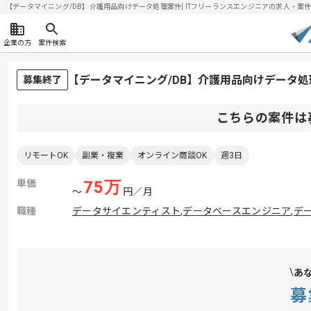
【データマイニング/DB】介護用品向けデータ処理案件| ITフリーランスエンジニアの求人・案件(20
企業の方
案件検索
【データマイニング/DB】介護用品向けデータ
募集終了
こちらの案件は
リモートOK
副業・複業
オンライン商談OK
週3日
単価
75
万
〜
円／月
職種
データサイエンティスト
,
データベースエンジニア
,
デ
あ
募