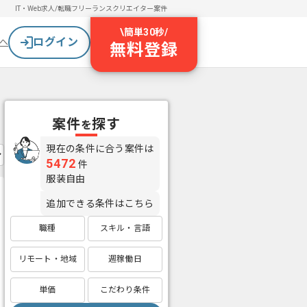
IT・Web求人/転職
フリーランスクリエイター案件
\
簡単30秒
/
ログイン
へ
無料登録
案件
探す
を
現在の条件に合う案件は
5472
件
服装自由
追加できる条件はこちら
職種
スキル・言語
リモート・地域
週稼働日
単価
こだわり条件