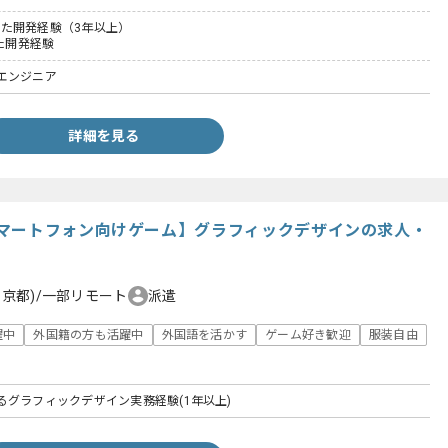
を用いた開発経験（3年以上）
いた開発経験
エンジニア
詳細を見る
マートフォン向けゲーム】グラフィックデザインの求人・
東京都)/一部リモート
派遣
躍中
外国籍の方も活躍中
外国語を活かす
ゲーム好き歓迎
服装自由
るグラフィックデザイン実務経験(1年以上)