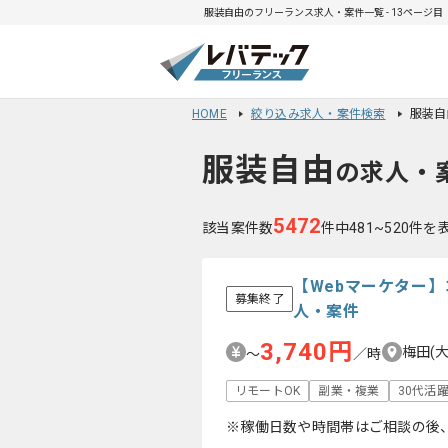
服装自由のフリーランス求人・案件一覧 - 13ページ目
HOME
絞り込み求人・案件検索
服装自
服装自由
の求人・
5472
該当案件数
件中481~520件を
【Webマーケター
募集終了
人・案件
3,740円
梅田(
〜
／時
リモートOK
副業・複業
30代活
※稼働日数や時間帯はご相談の後