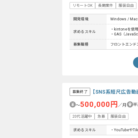
リモートOK
長期案件
服装自由
開発環境
Windows / MacOS
・kintone
求めるスキル
・GAS（Jav
募集職種
フロントエンド
【SNS系短尺広告
募集終了
500,000円
半
〜
／月
20代活躍中
急募
服装自由
求めるスキル
・YouTubeや