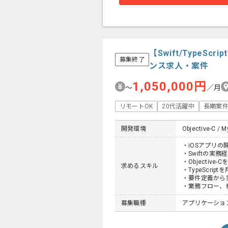
【Swift/Type
募集終了
ンス求人・案件
1,050,000円
〜
／月
リモートOK
20代活躍中
長期案
開発環境
Objective-C / M
・iOSアプリの
・Swiftの実務
・Objective
求めるスキル
・TypeScri
・要件定義から
・業務フロー、
募集職種
アプリケーショ