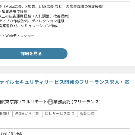
告（Meta広告、X広告、LINE広告 など）の広告戦略の策定経験
CPF広告運用の経験
円以上の広告運用経験（入札調整、改善提案）
ティブの作成依頼、ディレクション経験
提案書作成、シミュレーション作成
 / Webディレクター
詳細を見る
el】ファイルセキュリティサービス開発のフリーランス求人・案
橋(東京都)/フルリモート
業務委託
(フリーランス)
oB向け
週3日から可能
自社サービスあり
服装自由
avel / GitHub