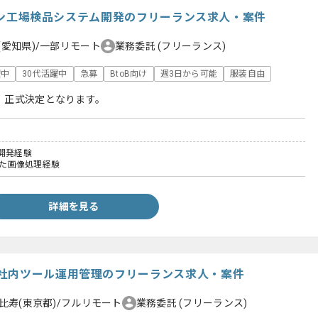
n】パン工場検品システム開発のフリーランス求人・案件
(愛知県)/一部リモート
業務委託
(フリーランス)
躍中
30代活躍中
急募
BtoB向け
週3日から可能
服装自由
、正式決定となります。
開発経験
用いた画像処理経験
詳細を見る
社内ツール運用管理のフリーランス求人・案件
比寿(東京都)/フルリモート
業務委託
(フリーランス)