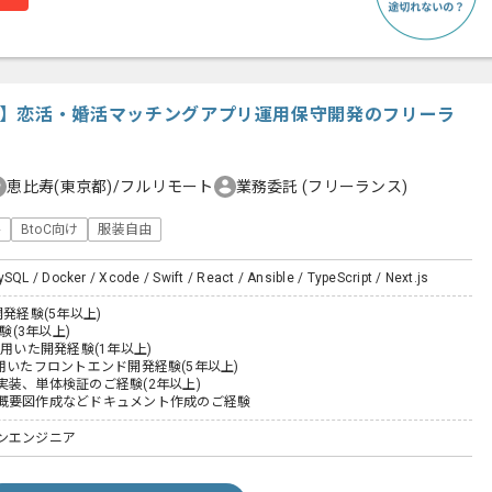
Script】恋活・婚活マッチングアプリ運用保守開発のフリーラ
恵比寿(東京都)/フルリモート
業務委託
(フリーランス)
件
BtoC向け
服装自由
ySQL / Docker / Xcode / Swift / React / Ansible / TypeScript / Next.js
開発経験(5年以上)
経験(3年以上)
-Cを用いた開発経験(1年以上)
ptを用いたフロントエンド開発経験(5年以上)
実装、単体検証のご経験(2年以上)
概要図作成などドキュメント作成のご経験
ンエンジニア