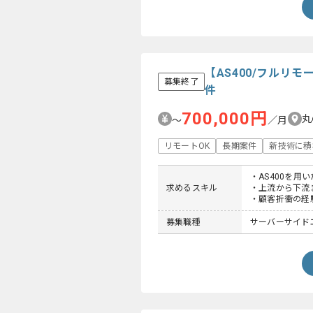
【AS400/フル
募集終了
件
700,000円
丸
〜
／月
リモートOK
長期案件
新技術に積
・AS400を用
求めるスキル
・上流から下流
・顧客折衝の経
募集職種
サーバーサイドエ