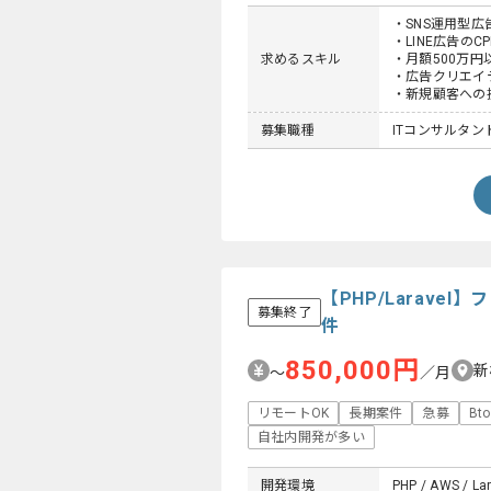
・SNS運用型広
・LINE広告の
求めるスキル
・月額500万
・広告クリエイ
・新規顧客への
募集職種
ITコンサルタント
【PHP/Larav
募集終了
件
850,000円
新
〜
／月
リモートOK
長期案件
急募
Bt
自社内開発が多い
開発環境
PHP / AWS / Lar