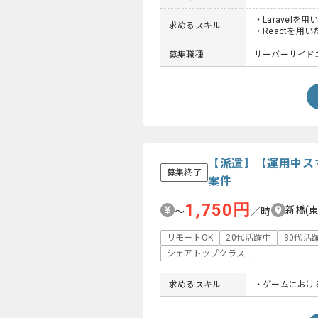
・Laravel
求めるスキル
・Reactを用
募集職種
サーバーサイド
【派遣】【運用中ス
募集終了
案件
1,750円
新橋(
〜
／時
リモートOK
20代活躍中
30代活
シェアトップクラス
求めるスキル
・ゲームにおけ