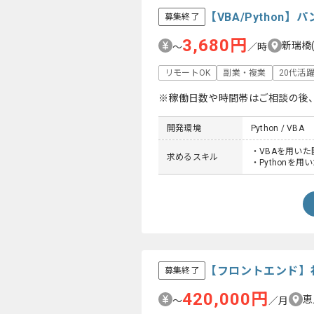
【VBA/Pytho
募集終了
3,680円
新瑞橋
〜
／時
リモートOK
副業・複業
20代活
※稼働日数や時間帯はご相談の後
開発環境
Python / VBA
・VBAを用いた
求めるスキル
・Pythonを
【フロントエンド】
募集終了
420,000円
恵
〜
／月