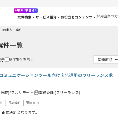
AI検索が新登場！
採用企業の方
案件検索
サービス紹介
お役立ちコンテンツ
由の求人・案件
案件一覧
終了案件を除く
表示
】コミュニケーションツール向け広告運用のフリーランス求
大阪府)/フルリモート
業務委託
(フリーランス)
躍中
長期案件
服装自由
、正式決定となります。