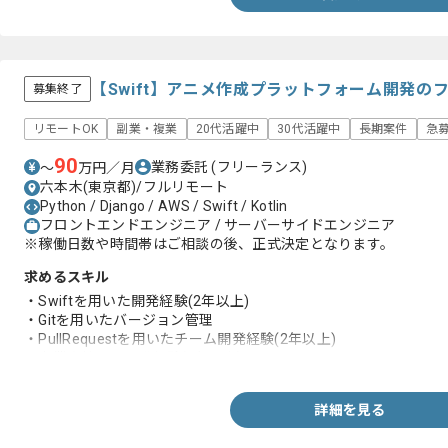
・下記のビジネスプロセス一式の知見
-商談、提案、見積り、契約、請求
【Swift】アニメ作成プラットフォーム開発の
募集終了
リモートOK
副業・複業
20代活躍中
30代活躍中
長期案件
急
90
業務委託
(フリーランス)
〜
万円／月
六本木(東京都)/フルリモート
Python / Django / AWS / Swift / Kotlin
フロントエンドエンジニア / サーバーサイドエンジニア
※稼働日数や時間帯はご相談の後、正式決定となります。
求めるスキル
・Swiftを用いた開発経験(2年以上)
・Gitを用いたバージョン管理
・PullRequestを用いたチーム開発経験(2年以上)
・事業会社での開発経験(2年以上)
詳細を見る