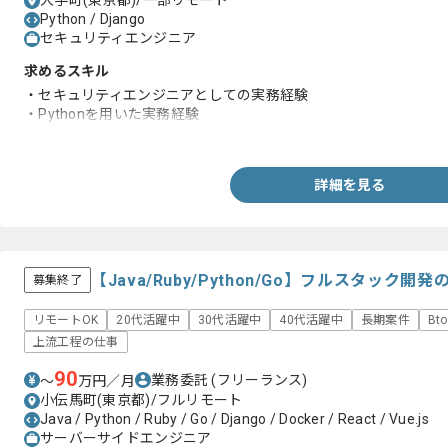
大手町(東京都)/一部リモート
Python / Django
セキュリティエンジニア
求めるスキル
・セキュリティエンジニアとしての実務経験
・Pythonを用いた実務経験
・英語を用いた実務経験
詳細を見る
【Java/Ruby/Python/Go】フルスタッ
募集終了
リモートOK
20代活躍中
30代活躍中
40代活躍中
長期案件
Bt
上流工程の仕事
90
業務委託
(フリーランス)
〜
万円／月
小伝馬町(東京都)/フルリモート
Java / Python / Ruby / Go / Django / Docker / React / Vue.js
サーバーサイドエンジニア