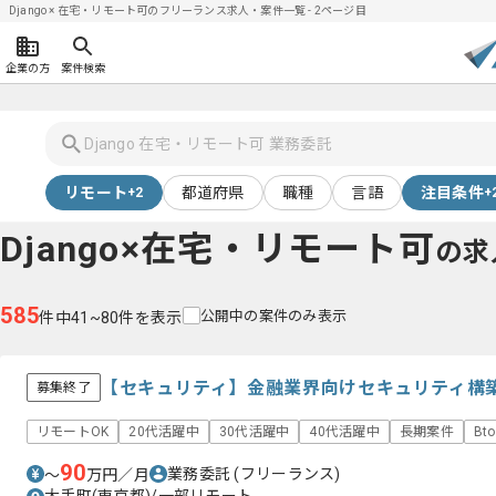
Django × 在宅・リモート可のフリーランス求人・案件一覧 - 2ページ目
企業の方
案件検索
リモート
都道府県
職種
言語
注目条件
+2
+
Django×在宅・リモート可
の求
585
公開中の案件のみ表示
件中41~80件を表示
【セキュリティ】金融業界向けセキュリティ構
募集終了
リモートOK
20代活躍中
30代活躍中
40代活躍中
長期案件
Bt
90
業務委託
(フリーランス)
〜
万円／月