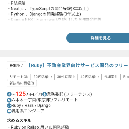
・PM経験
・Next.js 、 TypeScriptの開発経験(3年以上)
・Python 、Djangoの開発経験(3年以上)
・Django REST Frameworkを使用したAPI開発経験
・MySQLなどのRDBMS設計運用経験
・AWSの基本的な運用経験
・Gitを使用したチーム開発経験
詳細を見る
・タスク管理、コードレビュー、進捗管理等のマネジメント経験
【Ruby】不動産業界向けサービス開発のフリ
募集終了
リモートOK
20代活躍中
30代活躍中
40代活躍中
長期案件
Bt
新技術に積極的
125
業務委託
(フリーランス)
〜
万円／月
六本木一丁目(東京都)/フルリモート
Ruby / Rails / Django
汎用系エンジニア
求めるスキル
・Ruby on Railsを用いた開発経験