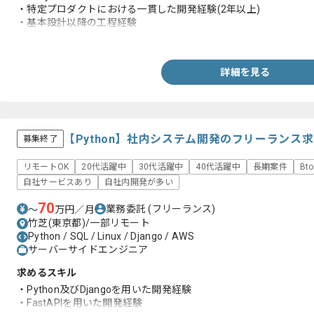
・特定プロダクトにおける一貫した開発経験(2年以上)
・基本設計以降の工程経験
・チーム開発経験(3人以上)
詳細を見る
【Python】社内システム開発のフリーランス
募集終了
リモートOK
20代活躍中
30代活躍中
40代活躍中
長期案件
Bt
自社サービスあり
自社内開発が多い
70
業務委託
(フリーランス)
〜
万円／月
竹芝(東京都)/一部リモート
Python / SQL / Linux / Django / AWS
サーバーサイドエンジニア
求めるスキル
・Python及びDjangoを用いた開発経験
・FastAPIを用いた開発経験