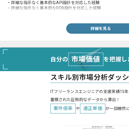
・詳細な指示なく基本的なAPI設計を対応した経験
・詳細な指示なく基本的なRDB設計を対応した経験
・クラウド環境での開発経験(AWSとGCP及びAzure)
詳細を見る
市場価値
自分の
を把握し
スキル別市場分析ダッ
ITフリーランスエンジニアの支援実績15年
蓄積された圧倒的なデータから算出！
案件倍率
適正単価
や
が一目瞭然