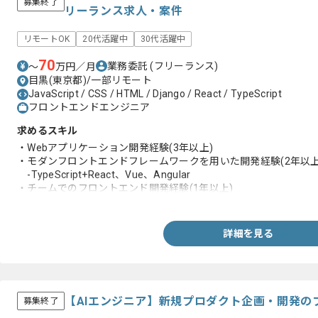
募集終了
リーランス求人・案件
リモートOK
20代活躍中
30代活躍中
70
業務委託
(フリーランス)
〜
万円／月
目黒(東京都)/一部リモート
JavaScript / CSS / HTML / Django / React / TypeScript
フロントエンドエンジニア
求めるスキル
・Webアプリケーション開発経験(3年以上)
・モダンフロントエンドフレームワークを用いた開発経験(2年以上
-TypeScript+React、Vue、Angular
・チームでのフロントエンド開発経験(1年以上)
・Gitなどバージョン管理を用いた開発経験
・小規模チームにおけるフロントエンドの開発実務経験
・toBサービスの開発実務経験
詳細を見る
【AIエンジニア】新規プロダクト企画・開発の
募集終了