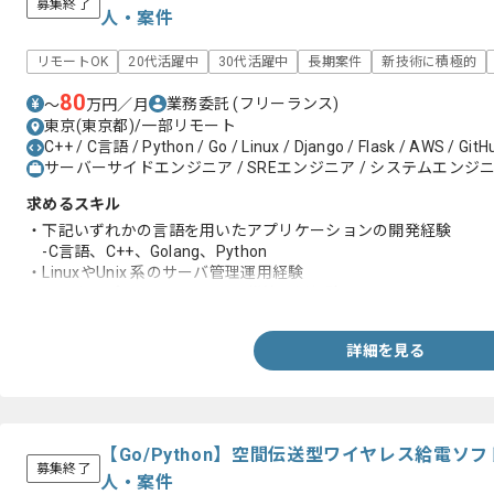
募集終了
人・案件
リモートOK
20代活躍中
30代活躍中
長期案件
新技術に積極的
80
業務委託
(フリーランス)
〜
万円／月
東京(東京都)/一部リモート
C++ / C言語 / Python / Go / Linux / Django / Flask / AWS / GitH
サーバーサイドエンジニア / SREエンジニア / システムエンジニア
求めるスキル
・下記いずれかの言語を用いたアプリケーションの開発経験
-C言語、C++、Golang、Python
・LinuxやUnix 系のサーバ管理運用経験
・クラウドプラットフォームの構築運用経験
詳細を見る
【Go/Python】空間伝送型ワイヤレス給電
募集終了
人・案件