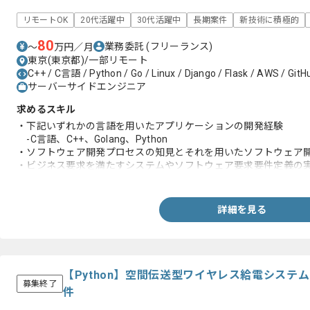
リモートOK
20代活躍中
30代活躍中
長期案件
新技術に積極的
80
業務委託
(フリーランス)
〜
万円／月
東京(東京都)/一部リモート
C++ / C言語 / Python / Go / Linux / Django / Flask / AWS / GitH
サーバーサイドエンジニア
求めるスキル
・下記いずれかの言語を用いたアプリケーションの開発経験
-C言語、C++、Golang、Python
・ソフトウェア開発プロセスの知見とそれを用いたソフトウェア
・ビジネス要求を満たすシステムやソフトウェア要求要件定義の
・ソフトウェアプラットフォームを利用したソフトウェアアーキ
・RESTやRPCなどのネットワークを介したAPIを利用するソフ
詳細を見る
【Python】空間伝送型ワイヤレス給電システ
募集終了
件