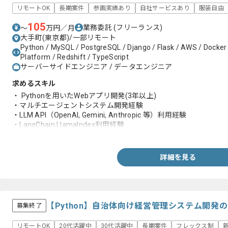
リモートOK
長期案件
参画実績あり
自社サービスあり
服装自由
105
業務委託
(フリーランス)
〜
万円／月
大手町(東京都)/一部リモート
Python / MySQL / PostgreSQL / Django / Flask / AWS / Docker /
Platform / Redshift / TypeScript
サーバーサイドエンジニア / データエンジニア
求めるスキル
・ Pythonを用いたWebアプリ開発(3年以上)
・マルチエージェントシステム開発経験
・LLM API（OpenAI, Gemini, Anthropic 等）利用経験
・LangChain,LlamaIndex利用経験
・ベクトルDB（Pinecone, Chroma 等）利用経験、またはRAG理
・GitHub Copilot等のAI支援ツール活用経験
・AI/LLMパイプライン実装・プロンプトエンジニアリング経験
詳細を見る
・Git / GitHubチーム開発経験
【Python】自治体向け経営管理システム開発
募集終了
リモートOK
20代活躍中
30代活躍中
長期案件
フレックス制