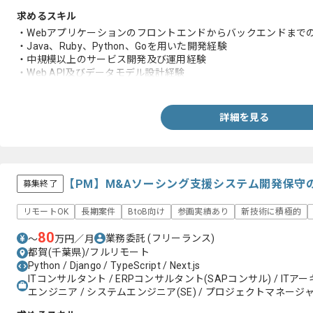
求めるスキル
・Webアプリケーションのフロントエンドからバックエンドまで
・Java、Ruby、Python、Goを用いた開発経験
・中規模以上のサービス開発及び運用経験
・Web API及びデータモデル設計経験
・クラウドインフラを用いた開発経験
・Dockerを用いた開発経験
詳細を見る
【PM】M&Aソーシング支援システム開発保守
募集終了
リモートOK
長期案件
BtoB向け
参画実績あり
新技術に積極的
80
業務委託
(フリーランス)
〜
万円／月
都賀(千葉県)/フルリモート
Python / Django / TypeScript / Next.js
ITコンサルタント / ERPコンサルタント(SAPコンサル) / IT
エンジニア / システムエンジニア(SE) / プロジェクトマネージャー(