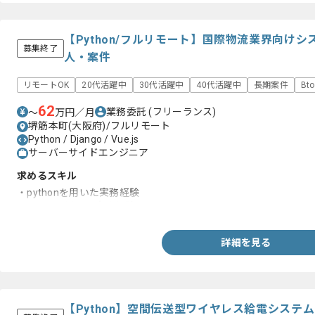
【Python/フルリモート】国際物流業界向け
募集終了
人・案件
リモートOK
20代活躍中
30代活躍中
40代活躍中
長期案件
Bt
62
業務委託
(フリーランス)
〜
万円／月
堺筋本町(大阪府)/フルリモート
Python / Django / Vue.js
サーバーサイドエンジニア
求めるスキル
・pythonを用いた実務経験
・Vue.jsを用いた実務経験
詳細を見る
【Python】空間伝送型ワイヤレス給電システ