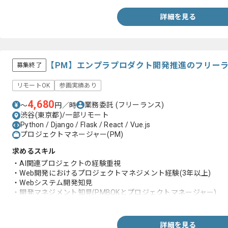
詳細を見る
【PM】エンプラプロダクト開発推進のフリー
募集終了
リモートOK
参画実績あり
4,680
業務委託
(フリーランス)
〜
円／時
渋谷(東京都)/一部リモート
Python / Django / Flask / React / Vue.js
プロジェクトマネージャー(PM)
求めるスキル
・AI関連プロジェクトの経験重視
・Web開発におけるプロジェクトマネジメント経験(3年以上)
・Webシステム開発知見
・開発マネジメント知見(PMBOKとプロジェクトマネージャー)
・進捗管理経験
・SIerとITコンサルでのクライアント折衝経験(3年以上)
・事業会社の稟議と決裁の知見
詳細を見る