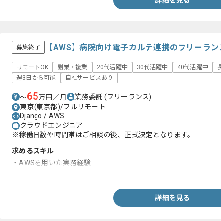
詳細を見る
【AWS】病院向け電子カルテ連携のフリーラン
募集終了
リモートOK
副業・複業
20代活躍中
30代活躍中
40代活躍中
週3日から可能
自社サービスあり
65
業務委託
(フリーランス)
〜
万円／月
東京(東京都)/フルリモート
Django / AWS
クラウドエンジニア
※稼働日数や時間帯はご相談の後、正式決定となります。
求めるスキル
・AWSを用いた実務経験
・Djangoを用いた実務経験
詳細を見る