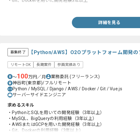
・Git、Dockerを用いた開発経験3年以上
・CI/CD、IaCを用いた開発経験3年以上
詳細を見る
【Python/AWS】O2Oプラットフォーム開
募集終了
リモートOK
長期案件
参画実績あり
100
業務委託
(フリーランス)
〜
万円／月
神谷町(東京都)/フルリモート
Python / MySQL / Django / AWS / Docker / Git / Vue.js
サーバーサイドエンジニア
求めるスキル
・PythonとSQLを用いての開発経験（3年以上）
・MySQL、BigQueryの利用経験（3年以上）
・AWSまたはGCPを用いた開発経験（3年以上）
・Git、Dockerの利用経験（3年以上）
・CI/CD環境の構築経験