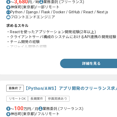
3,680
業務委託
(フリーランス)
〜
円／時
神保町(東京都)/一部リモート
Python / Django / Flask / Docker / GitHub / React / Next.js
フロントエンドエンジニア
求めるスキル
・Reactを使ったアプリケーション開発経験(2年以上)
・クライアントサーバ構成のシステムにおけるAPI連携の開発経験
・チーム開発の経験
・アジャイル開発の経験
・GitとGithubを使用した開発経験
・日本語での実務経験
詳細を見る
・小規模チームにおけるフロントエンドの開発実務経験
・toB サービスの開発実務経験
■補足(規模の定義)
・小規模開発（1〜5名程度/チーム数1以下）
【Python/AWS】アプリ開発のフリーランス
募集終了
リモートOK
長期案件
参画実績あり
100
業務委託
(フリーランス)
〜
万円／月
神谷町(東京都)/フルリモート