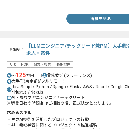
・Pythonを用いた開発経験（2年以上）
詳細を見る
【LLMエンジニア/テックリード兼PM】大手総
募集終了
求人・案件
リモートOK
副業・複業
長期案件
125
業務委託
(フリーランス)
〜
万円／月
大手町(東京都)/フルリモート
JavaScript / Python / Django / Flask / AWS / React / Google Cl
/ Nuxt.js / Next.js
AI・機械学習エンジニア / テックリード
※稼働日数や時間帯はご相談の後、正式決定となります。
求めるスキル
・生成AI技術を活用したプロジェクトの経験
・AI、機械学習に関するプロジェクトの推進経験