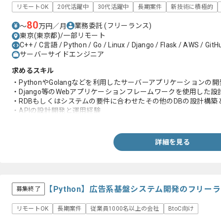
リモートOK
20代活躍中
30代活躍中
長期案件
新技術に積極的
80
業務委託
(フリーランス)
〜
万円／月
東京(東京都)/一部リモート
C++ / C言語 / Python / Go / Linux / Django / Flask / AWS / GitH
サーバーサイドエンジニア
求めるスキル
・PythonやGolangなどを利用したサーバーアプリケーションの
・Django等のWebアプリケーションフレームワークを使用した
・RDBもしくはシステムの要件に合わせたその他のDBの設計構築
・APIの設計開発と運用経験
・オンプレもしくはクラウドインフラの設計構築と運用経験
詳細を見る
【Python】広告系基盤システム開発のフリー
募集終了
リモートOK
長期案件
従業員1000名以上の会社
BtoC向け