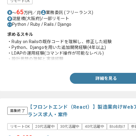
リモートOK
65
業務委託
(フリーランス)
〜
万円／月
淀屋橋(大阪府)/一部リモート
Python / Ruby / Rails / Django
求めるスキル
・Ruby on Railsの既存コードを理解し、修正した経験
・Python、Djangoを用いた追加開発経験(4年以上)
・LDAPの運用経験(コマンド操作が可能なレベル)
・設計思想の理解と実装経験
・マニュアル作成経験
詳細を見る
【フロントエンド（React）】製造業向けWe
募集終了
ランス求人・案件
リモートOK
20代活躍中
30代活躍中
40代活躍中
BtoB向け
参