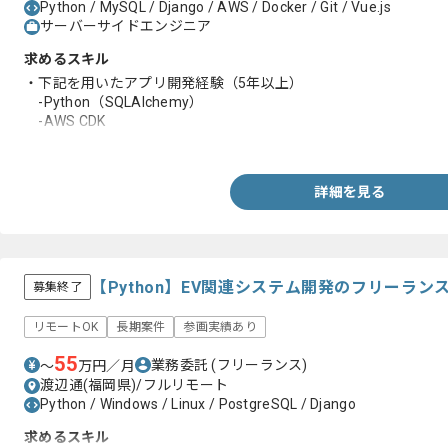
Python / MySQL / Django / AWS / Docker / Git / Vue.js
サーバーサイドエンジニア
求めるスキル
・下記を用いたアプリ開発経験（5年以上）
-Python（SQLAlchemy）
-AWS CDK
-AppSync、Lambda、StepFunctions、Fargate、Aurora MySQ
詳細を見る
【Python】EV関連システム開発のフリーラン
募集終了
リモートOK
長期案件
参画実績あり
55
業務委託
(フリーランス)
〜
万円／月
渡辺通(福岡県)/フルリモート
Python / Windows / Linux / PostgreSQL / Django
求めるスキル