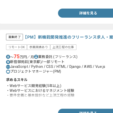
・課題解決のために、自立して調査、検討、質問ができる
詳細を見る
【PM】新機能開発推進のフリーランス求人・
募集終了
リモートOK
参画実績あり
上流工程の仕事
75
業務委託
(フリーランス)
〜
万円／月
新宿御苑前(東京都)/一部リモート
JavaScript / Python / CSS / HTML / Django / AWS / Vue.js
プロジェクトマネージャー(PM)
求めるスキル
・Webサービス開発経験(5年以上)
・Webサービスにおけるマネジメント経験
・要件定義と基本設計など上流工程の経験
・データベース開発経験