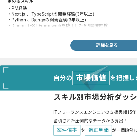
求めるスキル
・PM経験
・Next.js 、 TypeScriptの開発経験(3年以上)
・Python 、Djangoの開発経験(3年以上)
・Django REST Frameworkを使用したAPI開発経験
・MySQLなどのRDBMS設計運用経験
・AWSの基本的な運用経験
・Gitを使用したチーム開発経験
詳細を見る
・タスク管理、コードレビュー、進捗管理等のマネジメント経験
市場価値
自分の
を把握し
スキル別市場分析ダッ
ITフリーランスエンジニアの支援実績15年
蓄積された圧倒的なデータから算出！
案件倍率
適正単価
や
が一目瞭然