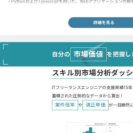
・PythonおよびTypescriptを用いた、Webアプリケーションの
・問題解決能力および技術的な課題に対するアプローチの策定能
詳細を見る
市場価値
自分の
を把握し
スキル別市場分析ダッ
ITフリーランスエンジニアの支援実績15年
蓄積された圧倒的なデータから算出！
案件倍率
適正単価
や
が一目瞭然