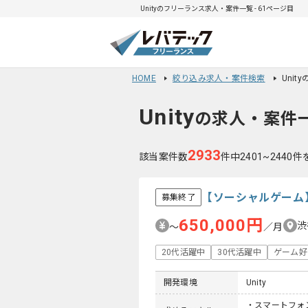
Unityのフリーランス求人・案件一覧 - 61ページ目
HOME
絞り込み求人・案件検索
Unit
Unity
の求人・案件
2933
該当案件数
件中2401~2440
【ソーシャルゲーム
募集終了
650,000円
渋
〜
／月
20代活躍中
30代活躍中
ゲーム好
開発環境
Unity
・スマートフォ