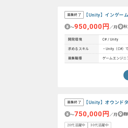
【Unity】インゲ
募集終了
950,000円
秋
〜
／月
開発環境
C# / Unity
求めるスキル
・Unity（C
募集職種
ゲームエンジニ
【Unity】オウン
募集終了
750,000円
麹
〜
／月
20代活躍中
30代活躍中