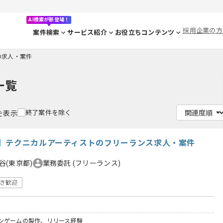
AI検索が新登場！
採用企業の方
案件検索
サービス紹介
お役立ちコンテンツ
yの求人・案件
一覧
終了案件を除く
件を表示
】テクニカルアーティストのフリーランス求人・案件
谷(東京都)
業務委託
(フリーランス)
き歓迎
ンゲームの製作、リリース経験