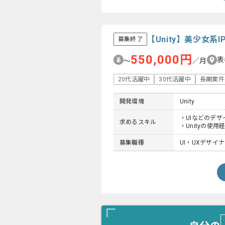
【Unity】美少女
募集終了
550,000円
表
〜
／月
20代活躍中
30代活躍中
長期案件
開発環境
Unity
・UIなどのデザ
求めるスキル
・Unityの使用
募集職種
UI・UXデザイ