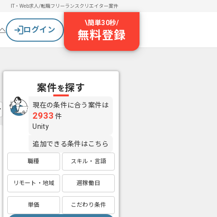
IT・Web求人/転職
フリーランスクリエイター案件
\
簡単30秒
/
ログイン
へ
無料登録
案件
探す
を
現在の条件に合う案件は
2933
件
Unity
追加できる条件はこちら
職種
スキル・言語
リモート・地域
週稼働日
単価
こだわり条件