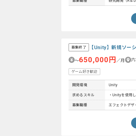
募集職種
研究開発（R＆
【Unity】新規ソ
募集終了
650,000円
六
〜
／月
ゲーム好き歓迎
開発環境
Unity
求めるスキル
・Unityを使
募集職種
エフェクトデザ