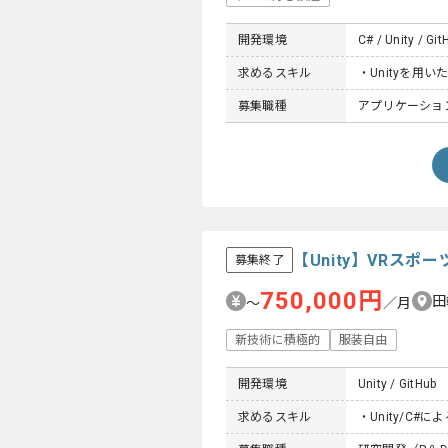
開発環境
C# / Unity / Git
求めるスキル
・Unityを用
募集職種
アプリケーション
【Unity】VRス
募集終了
750,000円
田
〜
／月
新技術に積極的
服装自由
開発環境
Unity / GitHub
求めるスキル
・Unity/C