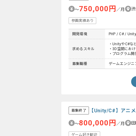
750,000円
渋
〜
／月
参画実績あり
開発環境
PHP / C# / Unit
・UnityやC
求めるスキル
・3D空間にお
・プログラム開
募集職種
ゲームエンジニ
【Unity/C#】
募集終了
800,000円
田
〜
／月
ゲーム好き歓迎