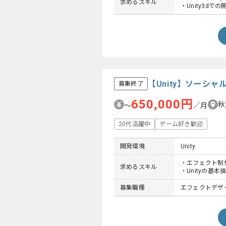
求めるスキル
・Unity3dで
【Unity】ソーシ
募集終了
650,000円
秋
〜
／月
20代活躍中
ゲーム好き歓迎
開発環境
Unity
・エフェクト制
求めるスキル
・Unityの基本
募集職種
エフェクトデザ