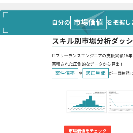
市場価値
自分の
を把握し
スキル別市場分析ダッ
ITフリーランスエンジニアの支援実績15年
蓄積された圧倒的なデータから算出！
案件倍率
適正単価
や
が一目瞭然
市場価値をチェック