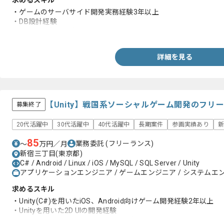
求めるスキル
・ゲームのサーバサイド開発実務経験3年以上
・DB設計経験
・リーダー業務経験
詳細を見る
【Unity】戦国系ソーシャルゲーム開発のフリ
募集終了
20代活躍中
30代活躍中
40代活躍中
長期案件
参画実績あり
85
業務委託
(フリーランス)
〜
万円／月
新宿三丁目(東京都)
C# / Android / Linux / iOS / MySQL / SQL Server / Unity
アプリケーションエンジニア / ゲームエンジニア / システムエン
求めるスキル
・Unity(C#)を用いたiOS、Android向けゲーム開発経験2年以上
・Unityを用いた2D UIの開発経験
・iOS、Android向けゲームの開発経験2年以上