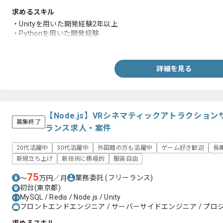
求めるスキル
・Unityを用いた開発経験2年以上
・Pythonを用いた開発経験
・オンライン通信周りのご経験
詳細を見る
【Node.js】VRシネマティックアトラクシ
募集終了
ランス求人・案件
20代活躍中
30代活躍中
外国籍の方も活躍中
ゲーム好き歓迎
長
新規立ち上げ
新技術に積極的
服装自由
75
業務委託
(フリーランス)
〜
万円／月
初台(東京都)
MySQL / Redis / Node.js / Unity
フロントエンドエンジニア / サーバーサイドエンジニア / プロジ