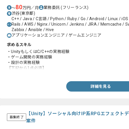
80
業務委託
(フリーランス)
〜
万円／月
渋谷(東京都)
C++ / Java / C言語 / Python / Ruby / Go / Android / Linux / iOS
Rails / AWS / Nginx / Unicorn / Jenkins / JIRA / Memcache / Swi
Zabbix / Ansible / Hive
アプリケーションエンジニア / ゲームエンジニア
求めるスキル
・UnityもしくはC/C++の実務経験
・ゲーム開発の実務経験
・設計の実務経験
【下記から1点必須】
・コンシューマゲーム開発の実務経験
・リーダブルコードの実務経験
・GitHubを用いたチーム開発の実務経験
詳細を見る
・事業立ち上げの実務経験
・モダンなアーキテクチャ設計や技術選定の実務経験
・将来を見越したシステムの設計や改善の実務経験
・課題解決や業務改善および効率化の実務経験
・継続的なコードベース改善の実務経験
【Unity】ソーシャル向けIP系RPGエフェク
・算術/幾何プログラム実装の実務経験
募集終了
案件