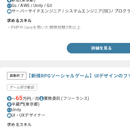
新宿(東京都)
Go / AWS / Unity / Git
サーバーサイドエンジニア / システムエンジニア(SE) / プログラ
求めるスキル
・PHPやJavaを用いた開発経験2年以上
・ゲーム開発経験2年以上
詳細を見る
【新規RPGソーシャルゲーム】UIデザインの
募集終了
ゲーム好き歓迎
65
業務委託
(フリーランス)
〜
万円／月
半蔵門(東京都)
Unity
UI・UXデザイナー
求めるスキル