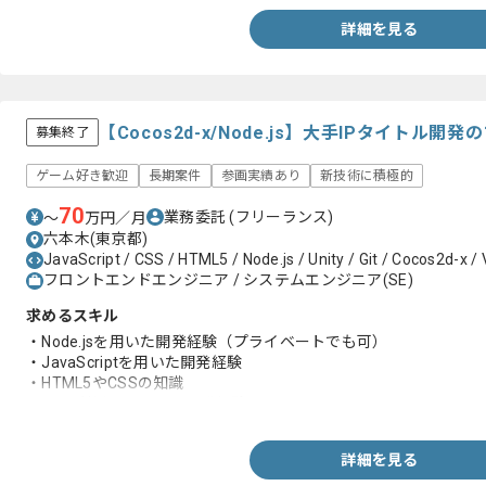
詳細を見る
【Cocos2d-x/Node.js】大手IPタイトル
募集終了
ゲーム好き歓迎
長期案件
参画実績あり
新技術に積極的
70
業務委託
(フリーランス)
〜
万円／月
六本木(東京都)
JavaScript / CSS / HTML5 / Node.js / Unity / Git / Cocos2d-x / 
フロントエンドエンジニア / システムエンジニア(SE)
求めるスキル
・Node.jsを用いた開発経験（プライベートでも可）
・JavaScriptを用いた開発経験
・HTML5やCSSの知識
・Gitを利用したチーム開発経験
詳細を見る