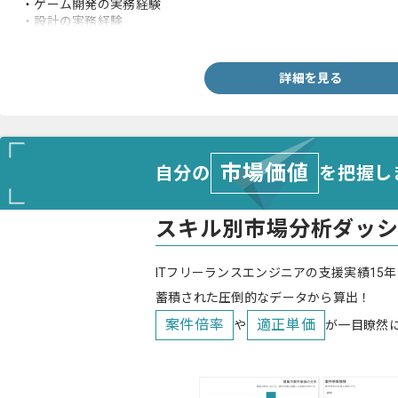
・ゲーム開発の実務経験
・設計の実務経験
・バージョン管理ツールを用いたチーム開発の実務経験
詳細を見る
市場価値
自分の
を把握し
スキル別市場分析ダッ
ITフリーランスエンジニアの支援実績15年
蓄積された圧倒的なデータから算出！
案件倍率
適正単価
や
が一目瞭然