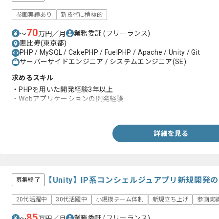
参画実績あり
新技術に積極的
70
業務委託
(フリーランス)
〜
万円／月
恵比寿(東京都)
PHP / MySQL / CakePHP / FuelPHP / Apache / Unity / Git
サーバーサイドエンジニア / システムエンジニア(SE)
求めるスキル
・PHPを用いた開発経験3年以上
・Webアプリケーションの開発経験
・DB設計、チューニングの経験
詳細を見る
【Unity】IP系コンシェルジュアプリ新規開
募集終了
20代活躍中
30代活躍中
小規模チーム体制
新規立ち上げ
参画実
85
業務委託
(フリーランス)
〜
万円／月