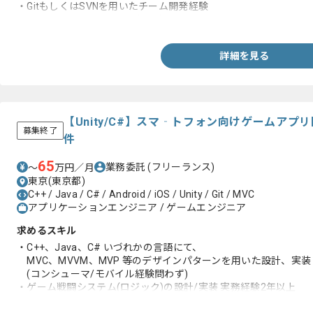
・GitもしくはSVNを用いたチーム開発経験
・Objective-Cの開発経験1年以上
詳細を見る
【Unity/C#】スマ‐トフォン向けゲームア
募集終了
件
65
業務委託
(フリーランス)
〜
万円／月
東京(東京都)
C++ / Java / C# / Android / iOS / Unity / Git / MVC
アプリケーションエンジニア / ゲームエンジニア
求めるスキル
・C++、Java、C# いづれかの言語にて、
MVC、MVVM、MVP 等のデザインパターンを用いた設計、実装
(コンシューマ/モバイル経験問わず)
・ゲーム戦闘システム(ロジック)の設計/実装 実務経験2年以上
(コンシューマ、モバイル経験問わず)