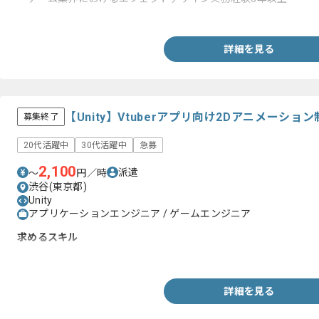
・Unity(BISHAMON・Shuriken)を使用した実務経験
詳細を見る
【Unity】Vtuberアプリ向け2Dアニメーシ
募集終了
20代活躍中
30代活躍中
急募
2,100
派遣
〜
円／時
渋谷(東京都)
Unity
アプリケーションエンジニア / ゲームエンジニア
求めるスキル
・Unityを用いた2Dアニメーションの制作経験
詳細を見る