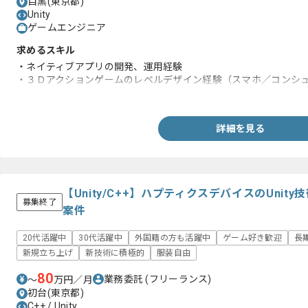
目黒(東京都)
Unity
ゲームエンジニア
求めるスキル
・ネイティブアプリの開発、運用経験
・３Ｄアクションゲームのレベルデザイン経験（スマホ／コンシ
・レベルデザインに伴うデータ制作の経験
詳細を見る
【Unity/C++】ハプティクスデバイスのUni
募集終了
案件
20代活躍中
30代活躍中
外国籍の方も活躍中
ゲーム好き歓迎
長
新規立ち上げ
新技術に積極的
服装自由
80
業務委託
(フリーランス)
〜
万円／月
初台(東京都)
C++ / Unity