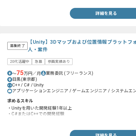
詳細を見る
【Unity】3Dマップおよび位置情報プラット
募集終了
人・案件
20代活躍中
急募
参画実績あり
75
業務委託
(フリーランス)
〜
万円／月
目黒(東京都)
C++ / C# / Unity
アプリケーションエンジニア / ゲームエンジニア / システムエンジニ
求めるスキル
・Unityを用いた開発経験1年以上
・C#またはC++での開発経験
・ゲーム開発経験
詳細を見る