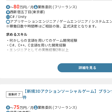
80
業務委託
(フリーランス)
〜
万円／月
西新宿五丁目(東京都)
C# / Unity
アプリケーションエンジニア / ゲームエンジニア / システムエンジニ
※稼働日数や時間帯はご相談の後、正式決定となります。
求めるスキル
・何かしらの言語を用いてのゲーム開発経験
・C#、C++、C言語を用いた開発経験
・エンジニアとしての実務経験2年以上
・Unityを用いた業務経験半年以上
詳細を見る
【新規3Dアクションソーシャルゲーム】プラ
募集終了
件
75
業務委託
(フリーランス)
〜
万円／月