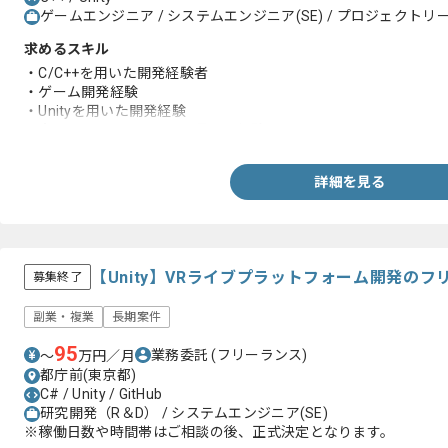
ゲームエンジニア / システムエンジニア(SE) / プロジェクトリー
求めるスキル
・C/C++を用いた開発経験者
・ゲーム開発経験
・Unityを用いた開発経験
・企画～リリースまでの一貫した経験
詳細を見る
【Unity】VRライブプラットフォーム開発の
募集終了
副業・複業
長期案件
95
業務委託
(フリーランス)
〜
万円／月
都庁前(東京都)
C# / Unity / GitHub
研究開発（R＆D） / システムエンジニア(SE)
※稼働日数や時間帯はご相談の後、正式決定となります。