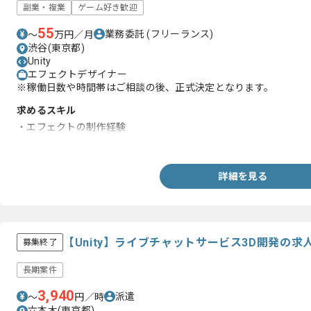
副業・複業
ゲーム好き歓迎
55
業務委託
(フリーランス)
〜
万円／月
渋谷(東京都)
Unity
エフェクトデザイナー
※稼働日数や時間帯はご相談の後、正式決定となります。
求めるスキル
・エフェクトの制作経験
・Photoshop、Maya、3dsmax等のCGツールの使用経験
詳細を見る
【Unity】ライブチャットサービス3D開発の求
募集終了
長期案件
3,940
派遣
〜
円／時
六本木(東京都)