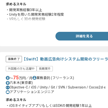
求めるスキル
・開発実務経験3年以上
・Unityを用いた開発実務経験2年程度
・VRもしく3Dの開発経験
・GitHubなどを用いたチームでの開発経験
詳細を見る
【Swift】動画広告向けシステム開発のフリー
募集終了
外国籍の方も活躍中
長期案件
75
業務委託
(フリーランス)
〜
万円／月
六本木(東京都)
Objective-C / iOS / Unity / Git / SVN / Subversion / Cocos2d-x
アプリケーションエンジニア
求めるスキル
・iOSネイティブアプリもしくはSDKの開発経験1年以上