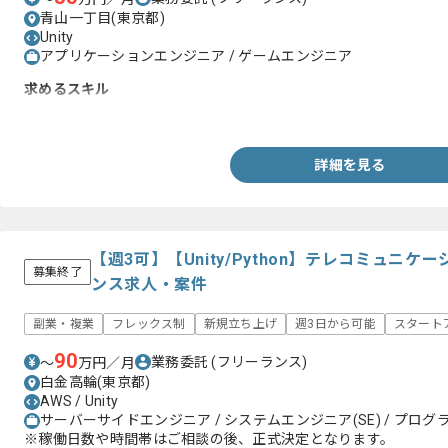
青山一丁目(東京都)
Unity
アプリケーションエンジニア / ゲームエンジニア
求めるスキル
・Unity用いたソーシャルゲーム開発経験2年以上
詳細を見る
【週3可】【Unity/Python】テレコミュニ
募集終了
ンス求人・案件
副業・複業
フレックス制
新規立ち上げ
週3日から可能
スタート
90
業務委託
(フリーランス)
〜
万円／月
白金高輪(東京都)
AWS / Unity
サーバーサイドエンジニア / システムエンジニア(SE) / プログラ
※稼働日数や時間帯はご相談の後、正式決定となります。