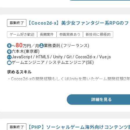
【Cocos2d-x】美少女ファンタジー系RPG
募集終了
ゲーム好き歓迎
長期案件
参画実績あり
新技術に積極的
80
業務委託
(フリーランス)
〜
万円／月
六本木(東京都)
JavaScript / HTML5 / Unity / Git / Cocos2d-x / Vue.js
ゲームエンジニア / システムエンジニア(SE)
求めるスキル
・Cocos2d-xの開発経験もしくはUnityを用いたゲーム開発経験2
・JavaScriptの開発経験
詳細を見る
【PHP】ソーシャルゲーム海外向けコンテンツ
募集終了