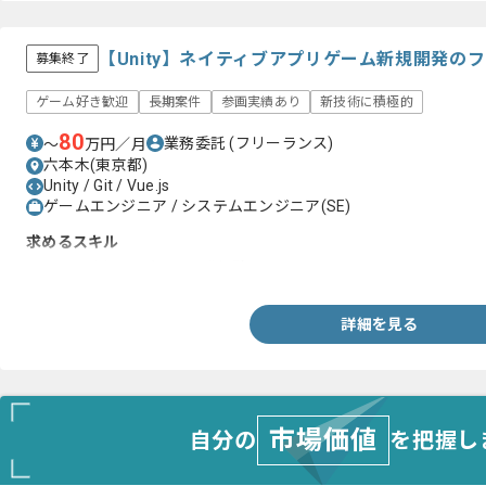
【Unity】ネイティブアプリゲーム新規開発の
募集終了
ゲーム好き歓迎
長期案件
参画実績あり
新技術に積極的
80
業務委託
(フリーランス)
〜
万円／月
六本木(東京都)
Unity / Git / Vue.js
ゲームエンジニア / システムエンジニア(SE)
求めるスキル
・Unityを用いたゲーム開発経験
詳細を見る
市場価値
自分の
を把握し