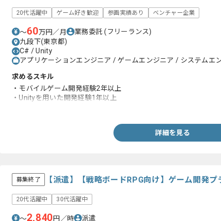
20代活躍中
ゲーム好き歓迎
参画実績あり
ベンチャー企業
60
業務委託
(フリーランス)
〜
万円／月
九段下(東京都)
C# / Unity
アプリケーションエンジニア / ゲームエンジニア / システムエン
求めるスキル
・モバイルゲーム開発経験2年以上
・Unityを用いた開発経験1年以上
・C#を用いた開発経験1年以上
詳細を見る
【派遣】【戦略ボードRPG向け】ゲーム開発プ
募集終了
20代活躍中
30代活躍中
2,840
派遣
〜
円／時