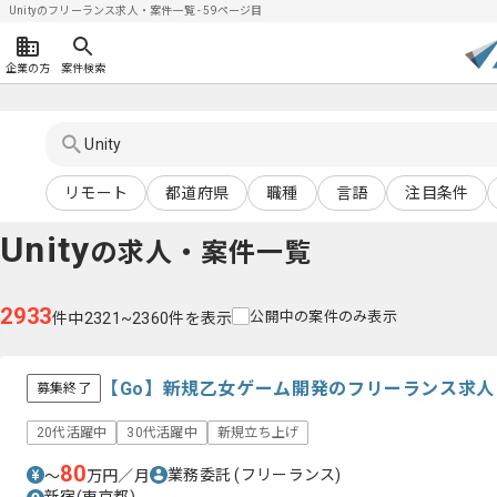
Unityのフリーランス求人・案件一覧 - 59ページ目
企業の方
案件検索
リモート
都道府県
職種
言語
注目条件
Unity
の求人・案件一覧
2933
公開中の案件のみ表示
件中2321~2360件を表示
【Go】新規乙女ゲーム開発のフリーランス求人
募集終了
20代活躍中
30代活躍中
新規立ち上げ
80
業務委託
(フリーランス)
〜
万円／月