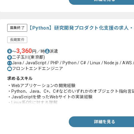
【Python】研究開発プロダクト化支援の求人
募集終了
長期案件
3,360
派遣
〜
円／時
二子玉川(東京都)
Java / JavaScript / PHP / Python / C# / Linux / Node.js / AWS 
フロントエンドエンジニア
求めるスキル
・Webアプリケーションの開発経験
・Python、Java、C+、C#などのいずれかのオブジェクト指向
・JavaScriptを使ったWebサイトの実装経験
・Linux系OSに対する理解
・Node.jsを利用した開発経験
・小規模、短期間プロジェクトの開発経験
・日本語での技術的な会話ができること
詳細を見る
・日常会話レベルの英語に抵抗がないこと