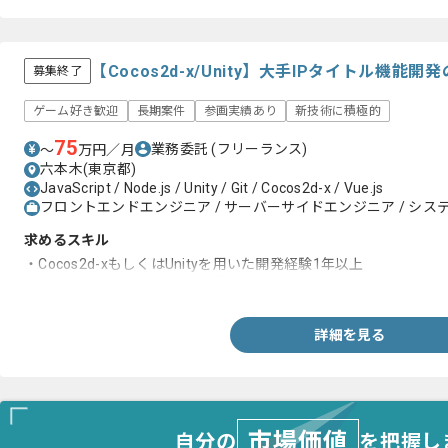
【Cocos2d-x/Unity】大手IPタイトル機
募集終了
ゲーム好き歓迎
長期案件
参画実績あり
新技術に積極的
75
業務委託
(フリーランス)
〜
万円／月
六本木(東京都)
JavaScript / Node.js / Unity / Git / Cocos2d-x / Vue.js
フロントエンドエンジニア / サーバーサイドエンジニア / システ
求めるスキル
・Cocos2d-xもしくはUnityを用いた開発経験1年以上
・Gitを利用したチーム開発経験
詳細を見る
市場価値
自分の
を把握し