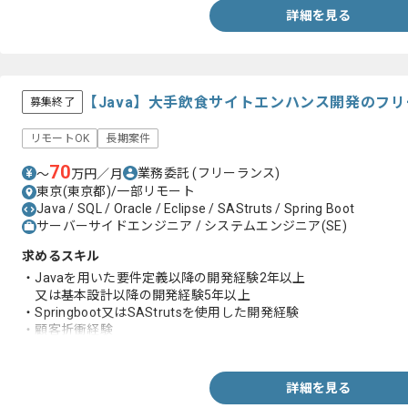
詳細を見る
【Java】大手飲食サイトエンハンス開発のフ
募集終了
リモートOK
長期案件
70
業務委託
(フリーランス)
〜
万円／月
東京(東京都)/一部リモート
Java / SQL / Oracle / Eclipse / SAStruts / Spring Boot
サーバーサイドエンジニア / システムエンジニア(SE)
求めるスキル
・Javaを用いた要件定義以降の開発経験2年以上
又は基本設計以降の開発経験5年以上
・Springboot又はSAStrutsを使用した開発経験
・顧客折衝経験
・AWS.GCP等クラウド上での開発経験
詳細を見る