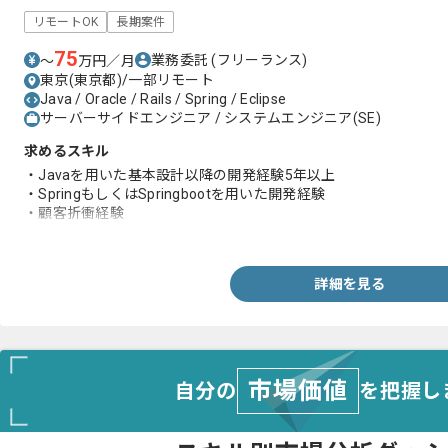
リモートOK
長期案件
75
業務委託
(フリーランス)
〜
万円／月
東京(東京都)/一部リモート
Java / Oracle / Rails / Spring / Eclipse
サーバーサイドエンジニア / システムエンジニア(SE)
求めるスキル
・Javaを用いた基本設計以降の開発経験5年以上
・SpringもしくはSpringbootを用いた開発経験
・顧客折衝経験
・Oracleの使用経験
詳細を見る
市場価値
自分の
を把握し