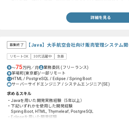
・ECや通販システムの構築運用に関するPM経験1年以上
詳細を見る
【Java】大手航空会社向け販売管理システム
募集終了
リモートOK
30代活躍中
急募
75
業務委託
(フリーランス)
〜
万円／月
茅場町(東京都)/一部リモート
HTML / PostgreSQL / Eclipse / Spring Boot
サーバーサイドエンジニア / システムエンジニア(SE)
求めるスキル
・Javaを用いた開発実務経験（5年以上）
・下記いずれかを使用した開発経験
Spring Boot, HTML, Thymeleaf, PostgreSQL
・Eclipseを用いた開発経験
・Spring Securityを使用した認証認可の実装経験