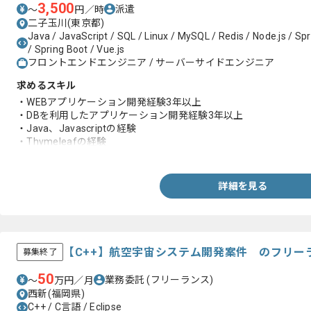
3,500
派遣
〜
円／時
二子玉川(東京都)
Java / JavaScript / SQL / Linux / MySQL / Redis / Node.js / Sp
/ Spring Boot / Vue.js
フロントエンドエンジニア / サーバーサイドエンジニア
求めるスキル
・WEBアプリケーション開発経験3年以上
・DBを利用したアプリケーション開発経験3年以上
・Java、Javascriptの経験
・Thymeleafの経験
・Spring, Spring bootの経験
・Linuxの経験
・MySQLの経験
詳細を見る
・EclipseなどIDEを利用した開発経験
・他サービスとの連携スキル(API連携、ファイル連携など)
・コンシューマ向けWebアプリケーション開発経験
・Webシステムセキュリティに関する基本的な知識
【C++】航空宇宙システム開発案件 のフリー
募集終了
50
業務委託
(フリーランス)
〜
万円／月
西新(福岡県)
C++ / C言語 / Eclipse