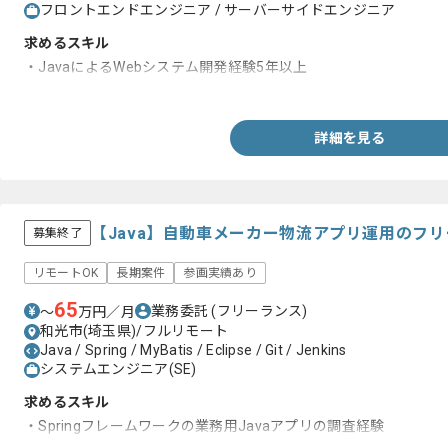
フロントエンドエンジニア / サーバーサイドエンジニア
求めるスキル
・JavaによるWebシステム開発経験5年以上
・SPA(Vue.js / Angular.js / React.jsなど)での開発経験
詳細を見る
【Java】自動車メーカー物流アプリ運用のフ
募集終了
リモートOK
長期案件
参画実績あり
65
業務委託
(フリーランス)
〜
万円／月
和光市(埼玉県)/フルリモート
Java / Spring / MyBatis / Eclipse / Git / Jenkins
システムエンジニア(SE)
求めるスキル
・Springフレームワークの業務用Javaアプリの調査経験
・詳細設計以降の開発経験