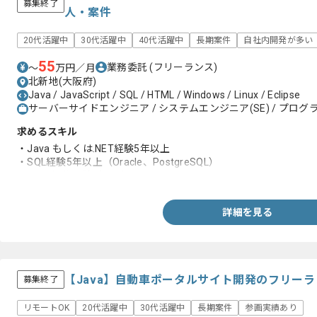
募集終了
人・案件
20代活躍中
30代活躍中
40代活躍中
長期案件
自社内開発が多い
55
業務委託
(フリーランス)
〜
万円／月
北新地(大阪府)
Java / JavaScript / SQL / HTML / Windows / Linux / Eclipse
サーバーサイドエンジニア / システムエンジニア(SE) / プログラ
求めるスキル
・Java もしくは.NET経験5年以上
・SQL経験5年以上（Oracle、PostgreSQL）
・Linux操作経験2年以上
詳細を見る
【Java】自動車ポータルサイト開発のフリー
募集終了
リモートOK
20代活躍中
30代活躍中
長期案件
参画実績あり