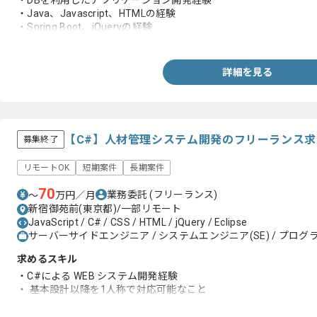
・DBを利用したアプリケーション開発経験
・Java、Javascript、HTMLの経験
・Spring Boot、jQueryの経験
・Linuxの経験
・Oracleの経験
・NetBeans、Eclipseの経験
詳細を見る
【C#】人材管理システム開発のフリーランス
募集終了
リモートOK
短期案件
長期案件
70
業務委託
(フリーランス)
〜
万円／月
新宿御苑前(東京都)/一部リモート
JavaScript / C# / CSS / HTML / jQuery / Eclipse
サーバーサイドエンジニア / システムエンジニア(SE) / プログラ
求めるスキル
・C#による WEB システム開発経験
・ 基本設計以降を1人称で対応可能なこと
・JavaScriptを用いた開発経験