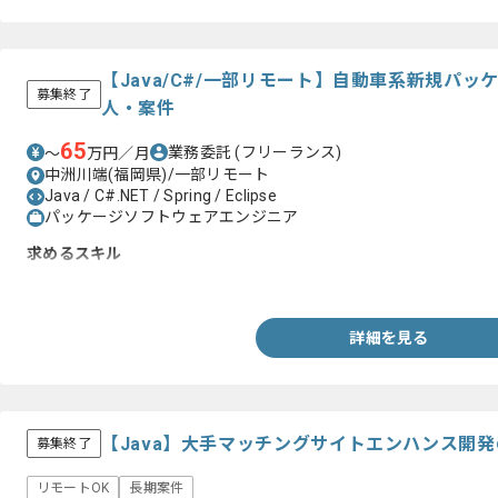
【Java/C#/一部リモート】自動車系新規パ
募集終了
人・案件
65
業務委託
(フリーランス)
〜
万円／月
中洲川端(福岡県)/一部リモート
Java / C#.NET / Spring / Eclipse
パッケージソフトウェアエンジニア
求めるスキル
・JavaもしくはC#の言語を用いた開発経験5年以上
詳細を見る
【Java】大手マッチングサイトエンハンス開
募集終了
リモートOK
長期案件