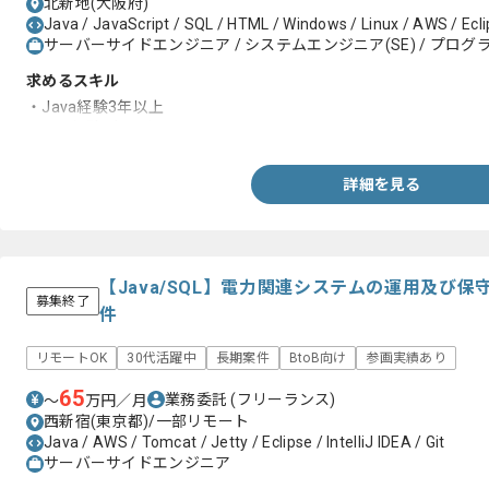
北新地(大阪府)
Java / JavaScript / SQL / HTML / Windows / Linux / AWS / Ecl
サーバーサイドエンジニア / システムエンジニア(SE) / プログラ
求めるスキル
・Java経験3年以上
・SQL経験5年以上
詳細を見る
【Java/SQL】電力関連システムの運用及び
募集終了
件
リモートOK
30代活躍中
長期案件
BtoB向け
参画実績あり
65
業務委託
(フリーランス)
〜
万円／月
西新宿(東京都)/一部リモート
Java / AWS / Tomcat / Jetty / Eclipse / IntelliJ IDEA / Git
サーバーサイドエンジニア