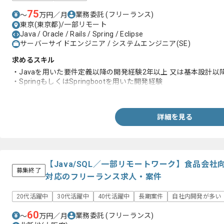
75
業務委託
(フリーランス)
〜
万円／月
東京(東京都)/一部リモート
Java / Oracle / Rails / Spring / Eclipse
サーバーサイドエンジニア / システムエンジニア(SE)
求めるスキル
・Javaを用いた要件定義以降の開発経験2年以上 又は基本設計以
・SpringもしくはSpringbootを用いた開発経験
・顧客折衝経験
詳細を見る
【Java/SQL／一部リモートワーク】食品会
募集終了
対応のフリーランス求人・案件
20代活躍中
30代活躍中
40代活躍中
長期案件
自社内開発が多い
60
業務委託
(フリーランス)
〜
万円／月