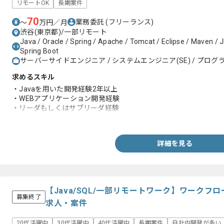
リモートOK
長期案件
70
業務委託
(フリーランス)
〜
万円／月
渋谷(東京都)/一部リモート
Java / Oracle / Spring / Apache / Tomcat / Eclipse / Maven / 
Spring Boot
サーバーサイドエンジニア / システムエンジニア(SE) / プログラ
求めるスキル
・Javaを用いた開発経験2年以上
・WEBアプリケーション開発経験
・リーダもしくはサブリーダ経験
-チームスケジュール管理やメンバー管理経験
詳細を見る
【Java/SQL/一部リモートワーク】ワーク
募集終了
求人・案件
20代活躍中
30代活躍中
40代活躍中
長期案件
自社内開発が多い