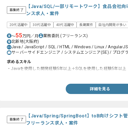
【Java/SQL/一部リモートワーク】食品会
募集終了
ンス求人・案件
20代活躍中
30代活躍中
40代活躍中
長期案件
自社内開発が多い
55
業務委託
(フリーランス)
〜
万円／月
北新地(大阪府)
Java / JavaScript / SQL / HTML / Windows / Linux / AngularJS 
サーバーサイドエンジニア / システムエンジニア(SE) / プログラ
求めるスキル
・Javaを使用した開発経験5年以上＋SQLを使用した経験5年以上
・SQL使用経験3年以上
詳細を見る
【Java/Spring/SpringBoot】toB向
募集終了
フリーランス求人・案件