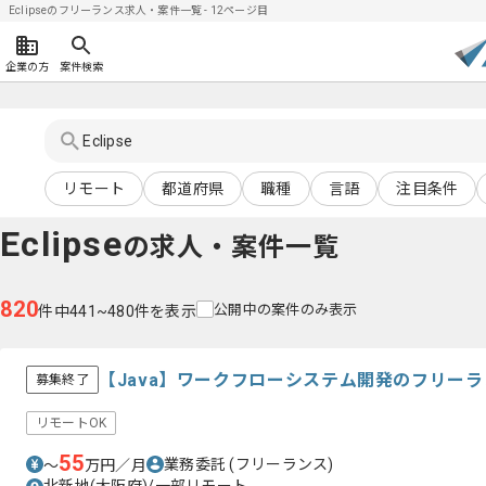
Eclipseのフリーランス求人・案件一覧 - 12ページ目
企業の方
案件検索
リモート
都道府県
職種
言語
注目条件
Eclipse
の求人・案件一覧
820
公開中の案件のみ表示
件中441~480件を表示
【Java】ワークフローシステム開発のフリー
募集終了
リモートOK
55
業務委託
(フリーランス)
〜
万円／月