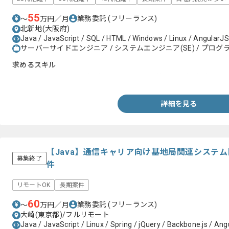
55
業務委託
(フリーランス)
〜
万円／月
北新地(大阪府)
Java / JavaScript / SQL / HTML / Windows / Linux / AngularJS 
サーバーサイドエンジニア / システムエンジニア(SE) / プログラ
求めるスキル
・Javaを使用した開発経験3年以上＋SQLを使用した経験3年以上
詳細を見る
【Java】通信キャリア向け基地局関連システ
募集終了
件
リモートOK
長期案件
60
業務委託
(フリーランス)
〜
万円／月
大崎(東京都)/フルリモート
Java / JavaScript / Linux / Spring / jQuery / Backbone.js / Angu