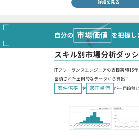
詳細を見る
市場価値
自分の
を把握し
スキル別市場分析ダッ
ITフリーランスエンジニアの支援実績15年
蓄積された圧倒的なデータから算出！
案件倍率
適正単価
や
が一目瞭然