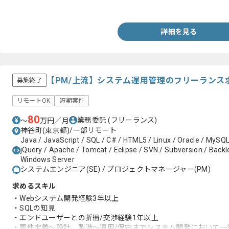
・上流工程の経験
詳細を見る
【PM/上流】システム運用管理のフリーランス
募集終了
リモートOK
短期案件
80
業務委託
(フリーランス)
〜
万円／月
神谷町(東京都)/一部リモート
Java / JavaScript / SQL / C# / HTML5 / Linux / Oracle / MySQL
jQuery / Apache / Tomcat / Eclipse / SVN / Subversion / Back
Windows Server
システムエンジニア(SE) / プロジェクトマネージャー(PM)
求めるスキル
・Webシステム開発経験3年以上
・SQLの知見
・エンドユーザーとの折衝/交渉経験1年以上
・要件定義～設計、製造～運用/保守までシステム開発において一