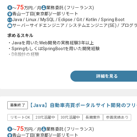
75
業務委託
(フリーランス)
〜
万円／月
青山一丁目(東京都)/一部リモート
Java / Linux / MySQL / Eclipse / Git / Kotlin / Spring Boot
サーバーサイドエンジニア / システムエンジニア(SE) / プログラ
求めるスキル
・Javaを用いたWeb開発の実務経験3年以上
・SpringもしくはSpringBootを用いた開発経験
・DB設計の経験
・サーバ構築経験
詳細を見る
【Java】自動車売買ポータルサイト開発のフ
募集終了
リモートOK
20代活躍中
30代活躍中
長期案件
参画実績あり
75
業務委託
(フリーランス)
〜
万円／月
青山一丁目(東京都)/一部リモート