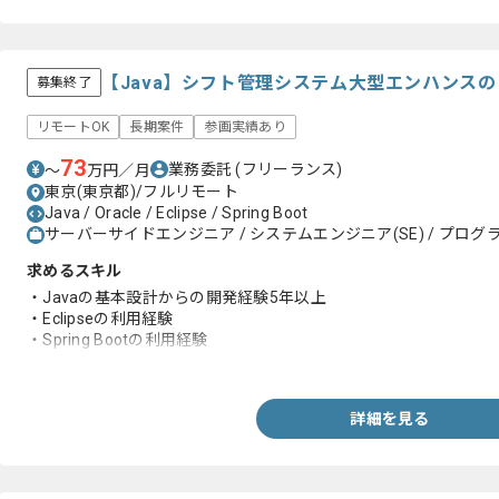
【Java】シフト管理システム大型エンハンス
募集終了
リモートOK
長期案件
参画実績あり
73
業務委託
(フリーランス)
〜
万円／月
東京(東京都)/フルリモート
Java / Oracle / Eclipse / Spring Boot
サーバーサイドエンジニア / システムエンジニア(SE) / プログラ
求めるスキル
・Javaの基本設計からの開発経験5年以上
・Eclipseの利用経験
・Spring Bootの利用経験
・Oracleの利用経験
詳細を見る