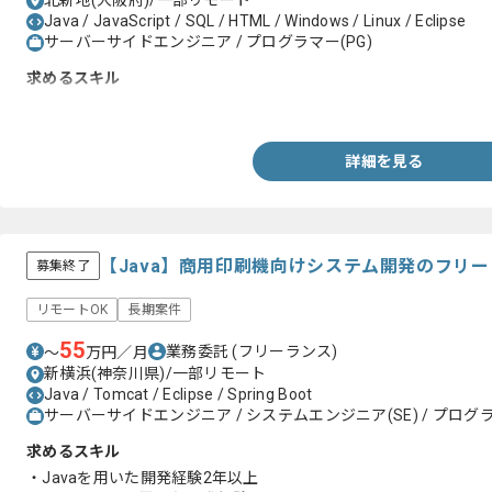
北新地(大阪府)/一部リモート
Java / JavaScript / SQL / HTML / Windows / Linux / Eclipse
サーバーサイドエンジニア / プログラマー(PG)
求めるスキル
・Java、SQLの開発経験が3年以上のある方
詳細を見る
【Java】商用印刷機向けシステム開発のフリ
募集終了
リモートOK
長期案件
55
業務委託
(フリーランス)
〜
万円／月
新横浜(神奈川県)/一部リモート
Java / Tomcat / Eclipse / Spring Boot
サーバーサイドエンジニア / システムエンジニア(SE) / プログラ
求めるスキル
・Javaを用いた開発経験2年以上