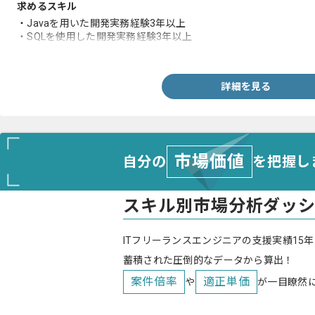
求めるスキル
・Javaを用いた開発実務経験3年以上
・SQLを使用した開発実務経験3年以上
・コミュニケーションとりながらのチーム開発経験
詳細を見る
市場価値
自分の
を把握し
スキル別市場分析ダッ
ITフリーランスエンジニアの支援実績15年
蓄積された圧倒的なデータから算出！
案件倍率
適正単価
や
が一目瞭然