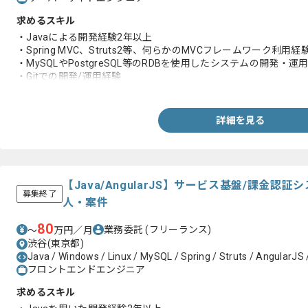
求めるスキル
・Javaによる開発経験2年以上
・Spring MVC、Struts2等、何らかのMVCフレームワーク利用経
・MySQLやPostgreSQL等のRDBを使用したシステムの開発
・Gitでの開発/運用経験
・AWSの利用経験 (EC2, S3, Redshift, RDS, ElasticCache)
詳細を見る
【Java/AngularJS】サービス基盤/課金
募集終了
人・案件
80
業務委託
(フリーランス)
〜
万円／月
渋谷(東京都)
Java / Windows / Linux / MySQL / Spring / Struts / AngularJS /
フロントエンドエンジニア
求めるスキル