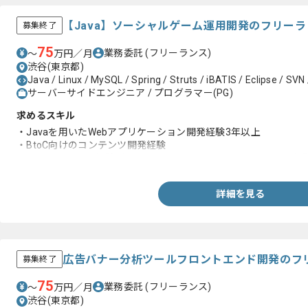
【Java】ソーシャルゲーム運用開発のフリー
募集終了
75
業務委託
(フリーランス)
〜
万円／月
渋谷(東京都)
Java / Linux / MySQL / Spring / Struts / iBATIS / Eclipse / SVN
サーバーサイドエンジニア / プログラマー(PG)
求めるスキル
・Javaを用いたWebアプリケーション開発経験3年以上
・BtoC向けのコンテンツ開発経験
・フレームワーク経験（Spring、SeasarといったDIコンテナの経
詳細を見る
広告バナー分析ツールフロントエンド開発のフ
募集終了
75
業務委託
(フリーランス)
〜
万円／月
渋谷(東京都)