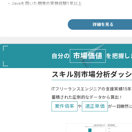
・Javaを用いた開発の実務経験1年以上
・Springを用いた開発の実務経験
詳細を見る
市場価値
自分の
を把握し
スキル別市場分析ダッ
ITフリーランスエンジニアの支援実績15年
蓄積された圧倒的なデータから算出！
案件倍率
適正単価
や
が一目瞭然