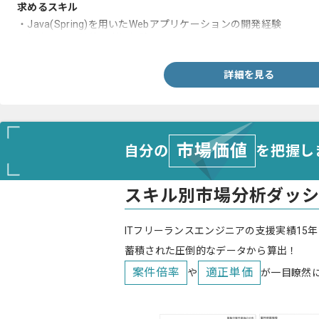
求めるスキル
・Java(Spring)を用いたWebアプリケーションの開発経験
・保守、開発基盤の利用経験
詳細を見る
市場価値
自分の
を把握し
スキル別市場分析ダッ
ITフリーランスエンジニアの支援実績15年
蓄積された圧倒的なデータから算出！
案件倍率
適正単価
や
が一目瞭然