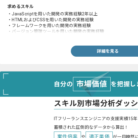
求めるスキル
・JavaScriptを用いた開発の実務経験2年以上
・HTMLおよびCSSを用いた開発の実務経験
・フレームワークを用いた開発の実務経験
・バージョン管理ツールを用いた開発の実務経験
・アジャイル開発の実務経験
詳細を見る
市場価値
自分の
を把握し
スキル別市場分析ダッ
ITフリーランスエンジニアの支援実績15年
蓄積された圧倒的なデータから算出！
案件倍率
適正単価
や
が一目瞭然