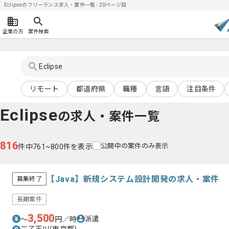
Eclipseのフリーランス求人・案件一覧 - 20ページ目
企業の方
案件検索
リモート
都道府県
職種
言語
注目条件
Eclipse
の求人・案件一覧
816
公開中の案件のみ表示
件中761~800件を表示
【Java】新規システム設計開発の求人・案件
募集終了
長期案件
3,500
派遣
〜
円／時