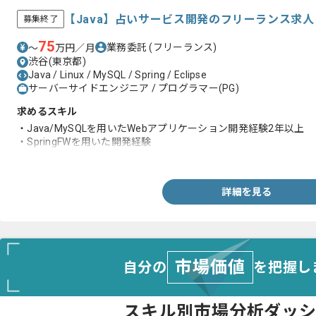
【Java】占いサービス開発のフリーランス求
募集終了
75
業務委託
(フリーランス)
〜
万円／月
渋谷(東京都)
Java / Linux / MySQL / Spring / Eclipse
サーバーサイドエンジニア / プログラマー(PG)
求めるスキル
・Java/MySQLを用いたWebアプリケーション開発経験2年以上
・SpringFWを用いた開発経験
・BtoCサービス経験
詳細を見る
市場価値
自分の
を把握し
スキル別市場分析ダッ