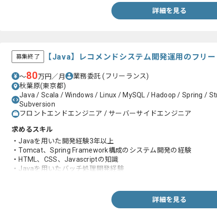
詳細を見る
【Java】レコメンドシステム開発運用のフリ
募集終了
80
業務委託
(フリーランス)
〜
万円／月
秋葉原(東京都)
Java / Scala / Windows / Linux / MySQL / Hadoop / Spring / Str
Subversion
フロントエンドエンジニア / サーバーサイドエンジニア
求めるスキル
・Javaを用いた開発経験3年以上
・Tomcat、Spring Framework構成のシステム開発の経験
・HTML、CSS、Javascriptの知識
・Javaを用いたバッチ処理開発経験
・Hadoop、HBase、Hive、Spark等の知見
・シェルスクリプト等を用いて基本的なオペレーション経験
詳細を見る