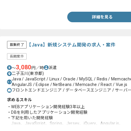
・テスト実行の経験
詳細を見る
【Java】新規システム開発の求人・案件
募集終了
長期案件
3,080
派遣
〜
円／時
二子玉川(東京都)
Java / JavaScript / Linux / Oracle / MySQL / Redis / Memcach
AngularJS / Eclipse / NetBeans / Memcache / React / Vue.js
フロントエンドエンジニア / データベースエンジニア / サー
求めるスキル
・WEBアプリケーション開発経験3年以上
・DBを利用したアプリケーション開発経験
・下記を用いた開発経験
Java、JavaScript、Spring、Jersey、jQuery、Angular.js、
React.js、Vue.js、Linux、Oracle、NetBeans、Eclipse