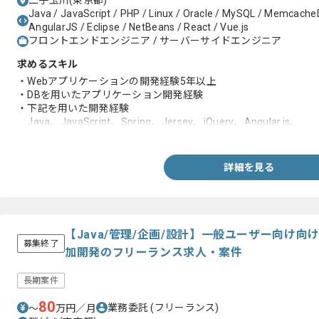
二子玉川(東京都)
Java / JavaScript / PHP / Linux / Oracle / MySQL / Memcache
AngularJS / Eclipse / NetBeans / React / Vue.js
フロントエンドエンジニア / サーバーサイドエンジニア
求めるスキル
・Webアプリケーションの開発経験5年以上
・DBを用いたアプリケーション開発経験
・下記を用いた開発経験
Java、JavaScript、Spring、Jersey、jQuery、Angular.js、
React.js、Vue.js、Linux、Oracle、NetBeans、Eclipse
詳細を見る
【Java/管理/企画/設計】一般ユーザー向け向
募集終了
加開発のフリーランス求人・案件
長期案件
80
業務委託
(フリーランス)
〜
万円／月