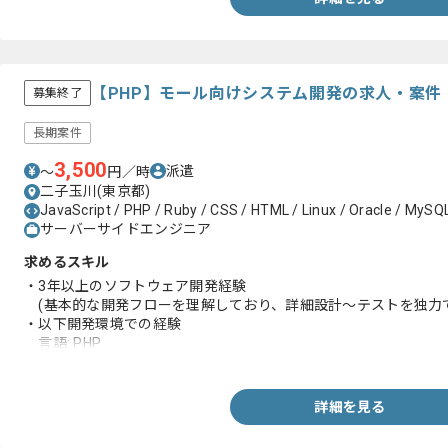
【PHP】モール向けシステム開発の求人・案件
募集終了
長期案件
3,500
派遣
〜
円／時
二子玉川(東京都)
JavaScript / PHP / Ruby / CSS / HTML / Linux / Oracle / MySQL 
サーバーサイドエンジニア
求めるスキル
・3年以上のソフトウェア開発経験
(基本的な開発フローを理解しており、詳細設計～テストを独力
・以下開発環境での経験
言語: PHP
DB: MySQL, Oracleなどの一般的なRDB
OS: Linux
開発ツール:Eclipseなど一般的なIDE
詳細を見る
その他スキル: Git