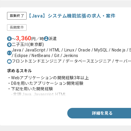
【Java】システム機能拡張の求人・案件
募集終了
長期案件
3,360
派遣
〜
円／時
二子玉川(東京都)
Java / JavaScript / HTML / Linux / Oracle / MySQL / Node.js / 
/ Eclipse / NetBeans / Git / Jenkins
フロントエンドエンジニア / データベースエンジニア / サー
求めるスキル
・Webアプリケーションの開発経験3年以上
・DBを用いたアプリケーション開発経験
・下記を用いた開発経験
-言語:Java, Javascript, HTML
-フレームワーク:Spring Boot, jQuery
-OS:Linux
-DB:Oracle
詳細を見る
-開発ツール:NetBeans, Eclipse