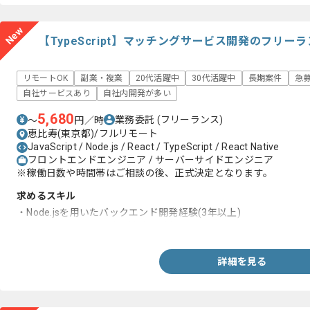
New
【TypeScript】マッチングサービス開発のフリー
リモートOK
副業・複業
20代活躍中
30代活躍中
長期案件
急
自社サービスあり
自社内開発が多い
5,680
業務委託
(フリーランス)
〜
円／時
恵比寿(東京都)/フルリモート
JavaScript / Node.js / React / TypeScript / React Native
フロントエンドエンジニア / サーバーサイドエンジニア
※稼働日数や時間帯はご相談の後、正式決定となります。
求めるスキル
・Node.jsを用いたバックエンド開発経験(3年以上)
・Reactを用いた開発経験(3年以上)
詳細を見る