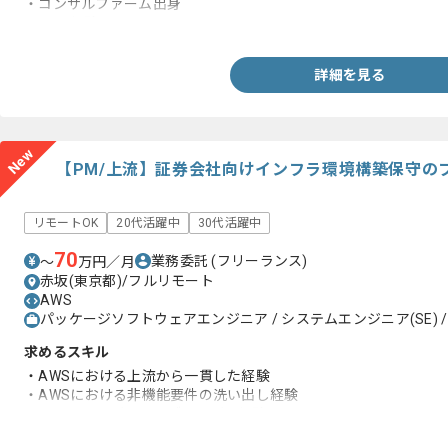
・コンサルファーム出身
・PMO経験
詳細を見る
New
【PM/上流】証券会社向けインフラ環境構築保守の
リモートOK
20代活躍中
30代活躍中
70
業務委託
(フリーランス)
〜
万円／月
赤坂(東京都)/フルリモート
AWS
パッケージソフトウェアエンジニア / システムエンジニア(SE) 
求めるスキル
・AWSにおける上流から一貫した経験
・AWSにおける非機能要件の洗い出し経験
・チームリーダーやサブリーダー経験