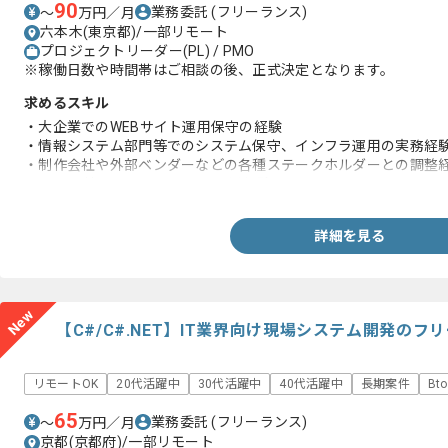
90
業務委託
(フリーランス)
〜
万円／月
六本木(東京都)/一部リモート
プロジェクトリーダー(PL) / PMO
※稼働日数や時間帯はご相談の後、正式決定となります。
求めるスキル
・大企業でのWEBサイト運用保守の経験
・情報システム部門等でのシステム保守、インフラ運用の実務経
・制作会社や外部ベンダーなどの各種ステークホルダーとの調整
・AWS環境でのWEBシステム運用経験
詳細を見る
New
【C#/C#.NET】IT業界向け現場システム開発の
リモートOK
20代活躍中
30代活躍中
40代活躍中
長期案件
Bt
65
業務委託
(フリーランス)
〜
万円／月
京都(京都府)/一部リモート