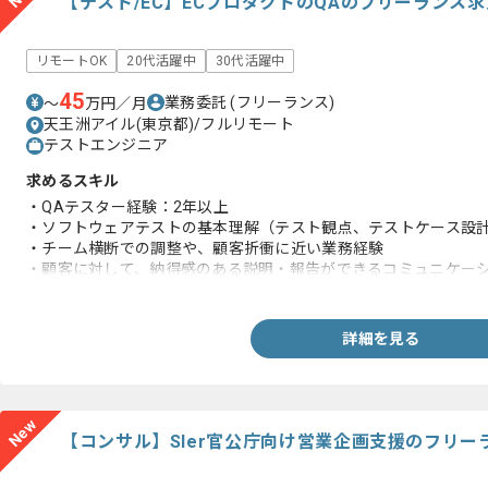
【テスト/EC】ECプロダクトのQAのフリーランス
リモートOK
20代活躍中
30代活躍中
45
業務委託
(フリーランス)
〜
万円／月
天王洲アイル(東京都)/フルリモート
テストエンジニア
求めるスキル
・QAテスター経験：2年以上
・ソフトウェアテストの基本理解（テスト観点、テストケース設
・チーム横断での調整や、顧客折衝に近い業務経験
・顧客に対して、納得感のある説明・報告ができるコミュニケー
・AI等の最新技術に関心があり、効率化の工夫ができる方
詳細を見る
New
【コンサル】SIer官公庁向け営業企画支援のフリー