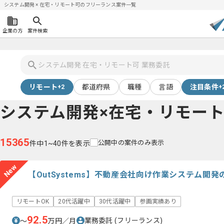
システム開発 × 在宅・リモート可のフリーランス案件一覧
企業の方
案件検索
リモート
都道府県
職種
言語
注目条件
+2
+
システム開発×在宅・リモー
15365
公開中の案件のみ表示
件中1~40件を表示
New
【OutSystems】不動産会社向け作業システム開
リモートOK
20代活躍中
30代活躍中
参画実績あり
92.5
業務委託
(フリーランス)
〜
万円／月