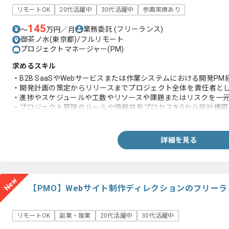
リモートOK
20代活躍中
30代活躍中
参画実績あり
145
業務委託
(フリーランス)
〜
万円／月
御茶ノ水(東京都)/フルリモート
プロジェクトマネージャー(PM)
求めるスキル
・B2B SaaSやWebサービスまたは作業システムにおける開発PM経
・開発計画の策定からリリースまでプロジェクト全体を責任者と
・進捗やスケジュールや工数やリソースや課題またはリスクを一
・プロジェクト管理のルールや情報共有プロセスを0から設計構築
・開発ラインやプロジェクトを並行して管理し依存関係や優先順
・複数の関係者を巻き込んで合意形成を進めた経験
・WebアプリケーションやAPIまたは認証などの技術知見
詳細を見る
New
【PMO】Webサイト制作ディレクションのフリー
リモートOK
副業・複業
20代活躍中
30代活躍中