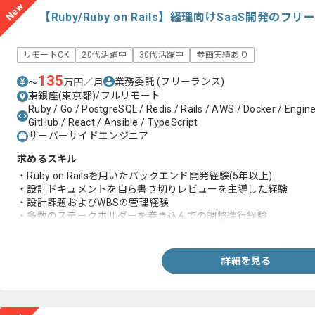
New
【Ruby/Ruby on Rails】経理向けSaaS開発の
リモートOK
20代活躍中
30代活躍中
参画実績あり
135
業務委託
(フリーランス)
〜
万円／月
東銀座(東京都)/フルリモート
Ruby / Go / PostgreSQL / Redis / Rails / AWS / Docker / Engine
GitHub / React / Ansible / TypeScript
サーバーサイドエンジニア
求めるスキル
・Ruby on Railsを用いたバックエンド開発経験(5年以上)
・設計ドキュメントを自ら書き切りレビューを主導した経験
・設計課題およびWBSの管理経験
・多数のステークホルダーを巻き込んでの調整進行経験
・クラウド環境に関する知見
・生成AIを活用した開発およびPoCの経験
詳細を見る