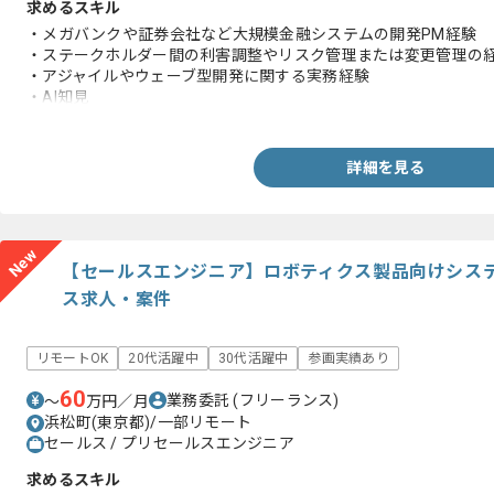
求めるスキル
・メガバンクや証券会社など大規模金融システムの開発PM経験
・ステークホルダー間の利害調整やリスク管理または変更管理の
・アジャイルやウェーブ型開発に関する実務経験
・AI知見
・非機能(インフラ)知見
詳細を見る
New
【セールスエンジニア】ロボティクス製品向けシス
ス求人・案件
リモートOK
20代活躍中
30代活躍中
参画実績あり
60
業務委託
(フリーランス)
〜
万円／月
浜松町(東京都)/一部リモート
セールス / プリセールスエンジニア
求めるスキル