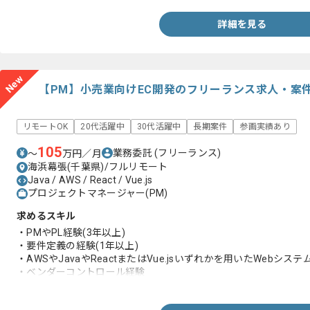
詳細を見る
New
【PM】小売業向けEC開発のフリーランス求人・案
リモートOK
20代活躍中
30代活躍中
長期案件
参画実績あり
105
業務委託
(フリーランス)
〜
万円／月
海浜幕張(千葉県)/フルリモート
Java / AWS / React / Vue.js
プロジェクトマネージャー(PM)
求めるスキル
・PMやPL経験(3年以上)
・要件定義の経験(1年以上)
・AWSやJavaやReactまたはVue.jsいずれかを用いたWebシス
・ベンダーコントロール経験
・ECシステムの知見
・事業会社側での作業経験