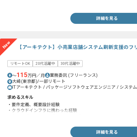
・AWSサービスを用いた開発経験(2年以上)
詳細を見る
New
【アーキテクト】小売業店舗システム刷新支援のフ
リモートOK
20代活躍中
30代活躍中
115
業務委託
(フリーランス)
〜
万円／月
大崎(東京都)/一部リモート
ITアーキテクト / パッケージソフトウェアエンジニア / システム
求めるスキル
・要件定義、概要設計経験
・クラウドインフラに携わった経験
・大規模(数万ユーザー数・サーバ台数100台以上)システムや24/
詳細を見る