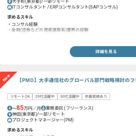
大手町(東京都)/一部リモート
ITコンサルタント / ERPコンサルタント(SAPコンサル)
求めるスキル
・コンサル経験
・金融(証券などの資産運用系)業界の経験
・デジタルマーケティング経験
詳細を見る
New
【PMO】大手通信社のグローバル部門戦略検討のフ
リモートOK
20代活躍中
30代活躍中
参画実績あり
85
業務委託
(フリーランス)
〜
万円／月
神田(東京都)/一部リモート
プロジェクトマネージャー(PM)
求めるスキル