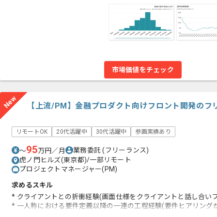
市場価値をチェック
New
【上流/PM】金融プロダクト向けフロント開発のフ
リモートOK
20代活躍中
30代活躍中
参画実績あり
95
業務委託
(フリーランス)
〜
万円／月
虎ノ門ヒルズ(東京都)/一部リモート
プロジェクトマネージャー(PM)
求めるスキル
* クライアントとの折衝経験(画面仕様をクライアントと話し合い
* 一人称における要件定義以降の一連の工程経験(要件ヒアリング
* Flutterの知見