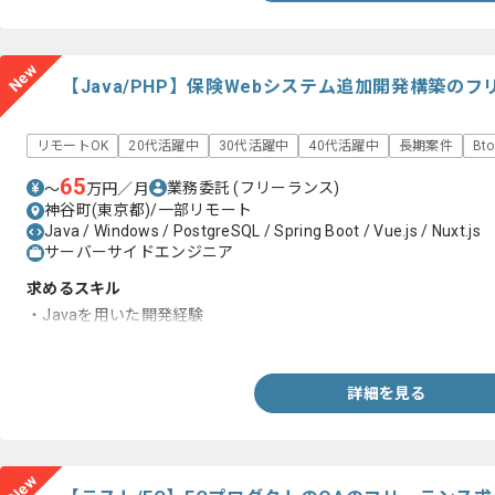
New
【Java/PHP】保険Webシステム追加開発構築の
リモートOK
20代活躍中
30代活躍中
40代活躍中
長期案件
Bt
65
業務委託
(フリーランス)
〜
万円／月
神谷町(東京都)/一部リモート
Java / Windows / PostgreSQL / Spring Boot / Vue.js / Nuxt.js
サーバーサイドエンジニア
求めるスキル
・Javaを用いた開発経験
・PHPを用いた開発経験
詳細を見る
New