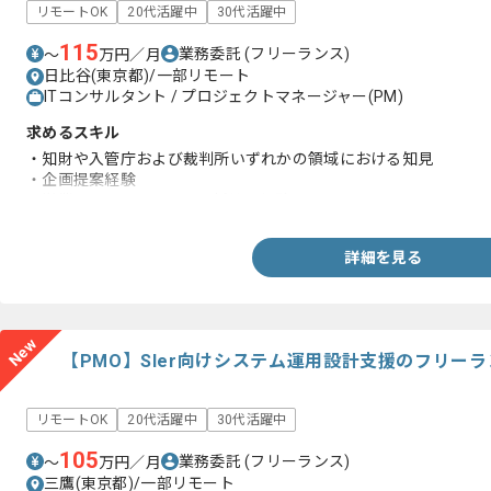
リモートOK
20代活躍中
30代活躍中
115
業務委託
(フリーランス)
〜
万円／月
日比谷(東京都)/一部リモート
ITコンサルタント / プロジェクトマネージャー(PM)
求めるスキル
・知財や入管庁および裁判所いずれかの領域における知見
・企画提案経験
・営業またはクライアント折衝の経験
詳細を見る
New
【PMO】SIer向けシステム運用設計支援のフリー
リモートOK
20代活躍中
30代活躍中
105
業務委託
(フリーランス)
〜
万円／月
三鷹(東京都)/一部リモート