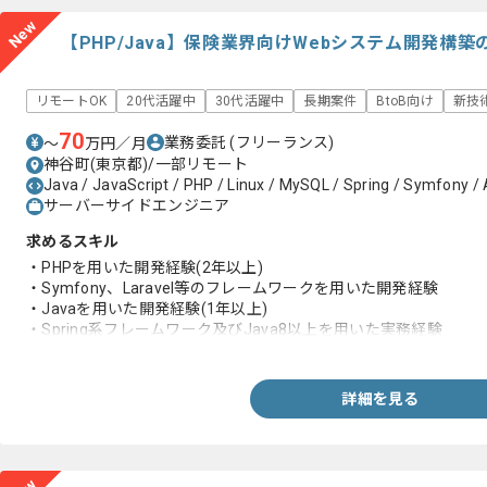
New
【PHP/Java】保険業界向けWebシステム開発構
リモートOK
20代活躍中
30代活躍中
長期案件
BtoB向け
新技
70
業務委託
(フリーランス)
〜
万円／月
神谷町(東京都)/一部リモート
Java / JavaScript / PHP / Linux / MySQL / Spring / Symfony / 
サーバーサイドエンジニア
求めるスキル
・PHPを用いた開発経験(2年以上)
・Symfony、Laravel等のフレームワークを用いた開発経験
・Javaを用いた開発経験(1年以上)
・Spring系フレームワーク及びJava8以上を用いた実務経験
・IT業界での実務経験(4年以上)
詳細を見る