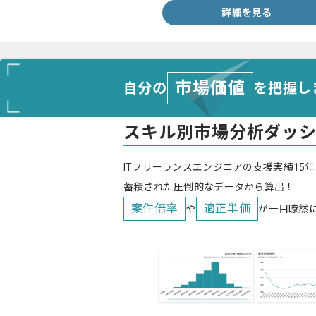
詳細を見る
市場価値
自分の
を把握し
スキル別市場分析ダッ
ITフリーランスエンジニアの支援実績15年
蓄積された圧倒的なデータから算出！
案件倍率
適正単価
や
が一目瞭然