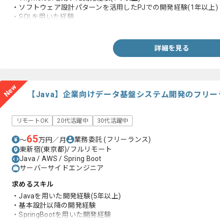
・ソフトウェア設計パターンを活用したPJでの開発経験(1年以上)
・SQLを用いた経験
・Webシステム設計開発経験
・サーバサイド開発経験(1年以上)
・AWSを利用した開発経験(1年以上)
詳細を見る
New
【Java】企業向けデータ基盤システム開発のフリ
リモートOK
20代活躍中
30代活躍中
65
業務委託
(フリーランス)
〜
万円／月
東新宿(東京都)/フルリモート
Java / AWS / Spring Boot
サーバーサイドエンジニア
求めるスキル
・Javaを用いた開発経験(5年以上)
・基本設計以降の開発経験
・SpringBootを用いた開発経験