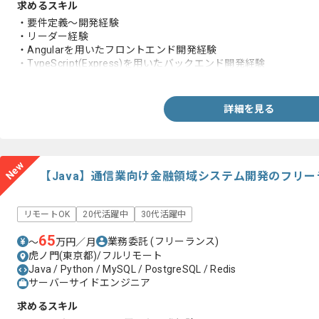
求めるスキル
・要件定義～開発経験
・リーダー経験
・Angularを用いたフロントエンド開発経験
・TypeScript(Express)を用いたバックエンド開発経験
・AWSを用いた作業経験
詳細を見る
New
【Java】通信業向け金融領域システム開発のフリ
リモートOK
20代活躍中
30代活躍中
65
業務委託
(フリーランス)
〜
万円／月
虎ノ門(東京都)/フルリモート
Java / Python / MySQL / PostgreSQL / Redis
サーバーサイドエンジニア
求めるスキル