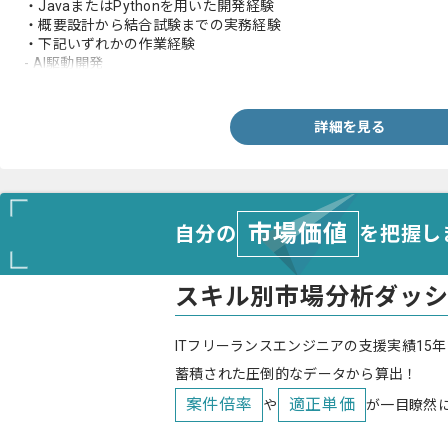
・JavaまたはPythonを用いた開発経験
・概要設計から結合試験までの実務経験
・下記いずれかの作業経験
- AI駆動開発
- AIによる開発効率化
- AI活用ルール整備
詳細を見る
市場価値
自分の
を把握し
スキル別市場分析ダッ
ITフリーランスエンジニアの支援実績15年
蓄積された圧倒的なデータから算出！
案件倍率
適正単価
や
が一目瞭然