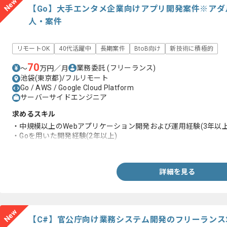
New
【Go】大手エンタメ企業向けアプリ開発案件※ア
人・案件
リモートOK
40代活躍中
長期案件
BtoB向け
新技術に積極的
70
業務委託
(フリーランス)
〜
万円／月
池袋(東京都)/フルリモート
Go / AWS / Google Cloud Platform
サーバーサイドエンジニア
求めるスキル
・中規模以上のWebアプリケーション開発および運用経験(3年以上
・Goを用いた開発経験(2年以上)
・AWS、GCPを用いた開発および運用経験
詳細を見る
New
【C#】官公庁向け業務システム開発のフリーランス