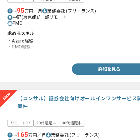
95
業務委託
(フリーランス)
〜
万円／月
中野(東京都)/一部リモート
PMO
求めるスキル
・Azure経験
・PMO経験
・DockerまたはKubernetes等コンテナ経験
詳細を見る
New
【コンサル】証券会社向けオールインワンサービス
案件
リモートOK
20代活躍中
30代活躍中
165
業務委託
(フリーランス)
〜
万円／月