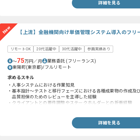
詳細を見る
New
【上流】金融機関向け単価管理システム導入のフリ
リモートOK
20代活躍中
30代活躍中
参画実績あり
75
業務委託
(フリーランス)
〜
万円／月
東陽町(東京都)/フルリモート
求めるスキル
・人事システムにおける作業知見
・基本設計～テストと移行フェーズにおける各種成果物の作成及
品質担保のためのレビューを主導した経験
・クライアントとの要件調整やステークホルダーとの折衝経験
・単価システムなど外部システムと連携するシステムの開発とテ
・チームリーダー経験
詳細を見る