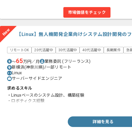
市場価値をチェック
New
【Linux】無人機開発企業向けシステム設計開発の
リモートOK
20代活躍中
30代活躍中
40代活躍中
長期案件
急
65
業務委託
(フリーランス)
〜
万円／月
新横浜(神奈川県)/一部リモート
Linux
サーバーサイドエンジニア
求めるスキル
・Linuxベースのシステム設計、構築経験
・ロボティクス経験
・Jetsonに関する知見
詳細を見る