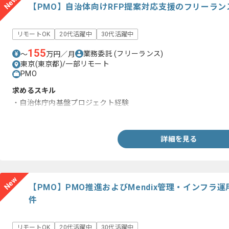
New
【PMO】自治体向けRFP提案対応支援のフリーラ
リモートOK
20代活躍中
30代活躍中
155
業務委託
(フリーランス)
〜
万円／月
東京(東京都)/一部リモート
PMO
求めるスキル
・自治体庁内基盤プロジェクト経験
・RFP関連業務経験
詳細を見る
New
【PMO】PMO推進およびMendix管理・インフ
件
リモートOK
20代活躍中
30代活躍中