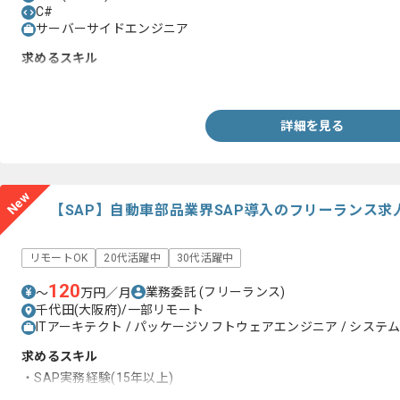
C#
サーバーサイドエンジニア
求めるスキル
・C#を用いた開発経験
詳細を見る
New
【SAP】自動車部品業界SAP導入のフリーランス求
リモートOK
20代活躍中
30代活躍中
120
業務委託
(フリーランス)
〜
万円／月
千代田(大阪府)/一部リモート
ITアーキテクト / パッケージソフトウェアエンジニア / システム
求めるスキル
・SAP実務経験(15年以上)
・英語の実務経験(ビジネスレベル)