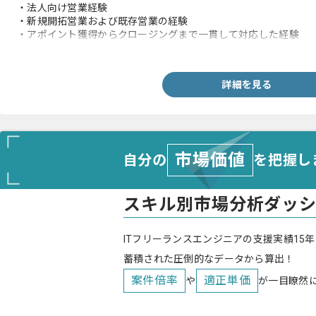
・法人向け営業経験
・新規開拓営業および既存営業の経験
・アポイント獲得からクロージングまで一貫して対応した経験
・法人決裁者向けのPowerPoint資料作成経験
詳細を見る
市場価値
自分の
を把握し
スキル別市場分析ダッ
ITフリーランスエンジニアの支援実績15年
蓄積された圧倒的なデータから算出！
案件倍率
適正単価
や
が一目瞭然