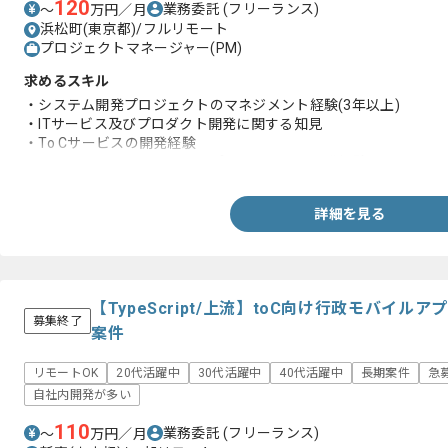
120
業務委託
(フリーランス)
〜
万円／月
浜松町(東京都)/フルリモート
プロジェクトマネージャー(PM)
求めるスキル
・システム開発プロジェクトのマネジメント経験(3年以上)
・ITサービス及びプロダクト開発に関する知見
・To Cサービスの開発経験
・エンジニアとしてのWebアプリケーション開発経験
詳細を見る
【TypeScript/上流】toC向け行政モバイ
募集終了
案件
リモートOK
20代活躍中
30代活躍中
40代活躍中
長期案件
急
自社内開発が多い
110
業務委託
(フリーランス)
〜
万円／月