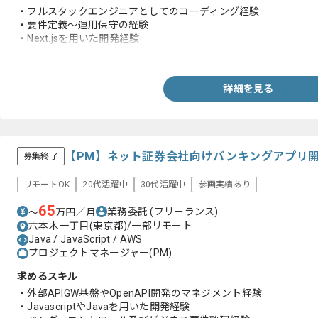
・フルスタックエンジニアとしてのコーディング経験
・要件定義～運用保守の経験
・Next.jsを用いた開発経験
・React Nativeを用いた開発経験
詳細を見る
【PM】ネット証券会社向けバンキングアプリ
募集終了
リモートOK
20代活躍中
30代活躍中
参画実績あり
65
業務委託
(フリーランス)
〜
万円／月
六本木一丁目(東京都)/一部リモート
Java / JavaScript / AWS
プロジェクトマネージャー(PM)
求めるスキル
・外部APIGW基盤やOpenAPI開発のマネジメント経験
・JavascriptやJavaを用いた開発経験