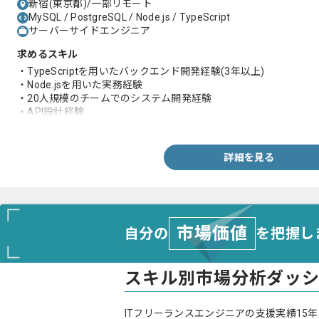
新宿(東京都)/一部リモート
MySQL / PostgreSQL / Node.js / TypeScript
サーバーサイドエンジニア
求めるスキル
・TypeScriptを用いたバックエンド開発経験(3年以上)
・Node.jsを用いた実務経験
・20人規模のチームでのシステム開発経験
・API設計経験
・DayActiveUser10万人以上の大規模開発経験
詳細を見る
市場価値
自分の
を把握し
スキル別市場分析ダッ
ITフリーランスエンジニアの支援実績15年