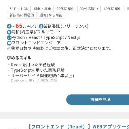
リモートOK
副業・複業
20代活躍中
30代活躍中
40代活躍中
新技術に積極的
週3日から可能
65
業務委託
(フリーランス)
〜
万円／月
浦和(埼玉県)/フルリモート
Python / React / TypeScript / Next.js
フロントエンドエンジニア
※稼働日数や時間帯はご相談の後、正式決定となります。
求めるスキル
・Reactを用いた実務経験
・TypeScriptを用いた実務経験
・サーバーサイド開発経験(1年以上)
・Pythonを用いた実務経験
・Next.jsを用いた実務経験
詳細を見る
【フロントエンド（React）】WEBアプリケ