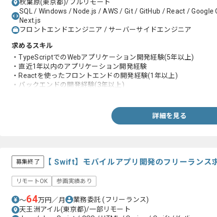
秋葉原(東京都)/フルリモート
SQL / Windows / Node.js / AWS / Git / GitHub / React / Google 
Next.js
フロントエンドエンジニア / サーバーサイドエンジニア
求めるスキル
・TypeScriptでのWebアプリケーション開発経験(5年以上)
・直近1年以内のアプリケーション開発経験
・Reactを使ったフロントエンドの開発経験(1年以上)
・バックエンドの開発経験(3年以上)
・スクラムでの開発経験
・ソースコードのレビュー経験
・Jestでの単体テスト作成経験
詳細を見る
・結合テスト作成経験
・AWSを用いた開発経験
【 Swift】モバイルアプリ開発のフリーランス
募集終了
リモートOK
参画実績あり
64
業務委託
(フリーランス)
〜
万円／月
天王洲アイル(東京都)/一部リモート