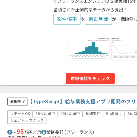
ITフリーランスエンジニアの支援実績15年
蓄積された圧倒的なデータから算出！
案件倍率
適正単価
や
が一目瞭然
市場価値をチェック
【TypeScript】給与業務支援アプリ開発の
募集終了
リモートOK
30代活躍中
40代活躍中
長期案件
BtoB向け
Bto
シェアトップクラス
95
業務委託
(フリーランス)
〜
万円／月