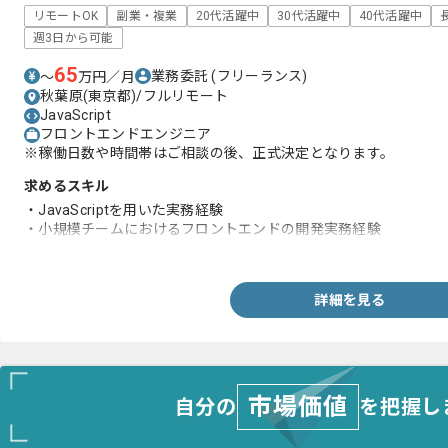
リモートOK
副業・複業
20代活躍中
30代活躍中
40代活躍中
週3日から可能
65
業務委託
(フリーランス)
〜
万円／月
秋葉原(東京都)/フルリモート
JavaScript
フロントエンドエンジニア
※稼働日数や時間帯はご相談の後、正式決定となります。
求めるスキル
・JavaScriptを用いた実務経験
・小規模チームにおけるフロントエンドの開発実務経験
・toCサービスの開発実務経験
詳細を見る
市場価値
自分の
を把握し