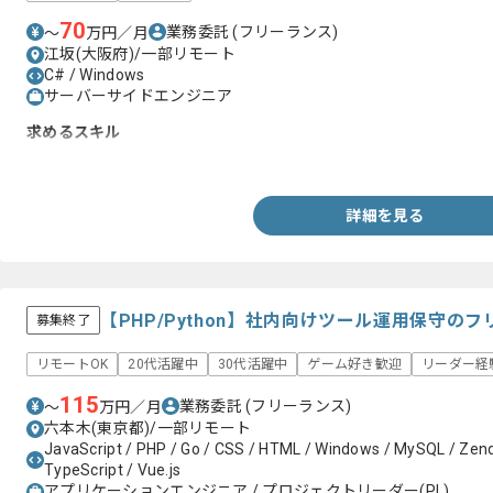
70
業務委託
(フリーランス)
〜
万円／月
江坂(大阪府)/一部リモート
C# / Windows
サーバーサイドエンジニア
求めるスキル
・C#を用いた開発経験（5年以上）
詳細を見る
【PHP/Python】社内向けツール運用保守の
募集終了
リモートOK
20代活躍中
30代活躍中
ゲーム好き歓迎
リーダー経
115
業務委託
(フリーランス)
〜
万円／月
六本木(東京都)/一部リモート
JavaScript / PHP / Go / CSS / HTML / Windows / MySQL / Zend
TypeScript / Vue.js
アプリケーションエンジニア / プロジェクトリーダー(PL)