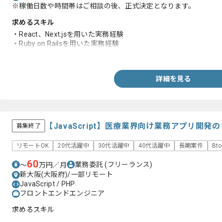
※稼働日数や時間帯はご相談の後、正式決定となります。
求めるスキル
・React、Next.jsを用いた実務経験
・Ruby on Railsを用いた実務経験
・AWSを用いた実務経験
詳細を見る
【JavaScript】医療業界向け業務アプリ開
募集終了
リモートOK
20代活躍中
30代活躍中
40代活躍中
長期案件
Bt
60
業務委託
(フリーランス)
〜
万円／月
新大阪(大阪府)/一部リモート
JavaScript / PHP
フロントエンドエンジニア
求めるスキル
・JavaScriptを用いた実務経験2年以上