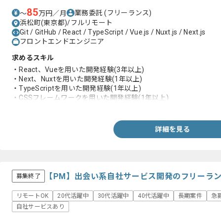
85
業務委託
(フリーランス)
〜
万円／月
浜松町(東京都)/フルリモート
Git / GitHub / React / TypeScript / Vue.js / Nuxt.js / Next.js
フロントエンドエンジニア
求めるスキル
・React、Vueを用いた開発経験(3年以上)
・Next、Nuxtを用いた開発経験(1年以上)
・TypeScriptを用いた開発経験(1年以上)
・CSSフレームワークを用いた開発経験(1年以上)
・XHRを用いた非同期処理の実装経験
・Linuxを用いた実務経験
・Gitを用いたバージョン管理経験
詳細を見る
・Githubを用いたレビューフローの経験
【PM】出会い系自社サービス開発のフリーラ
募集終了
リモートOK
20代活躍中
30代活躍中
40代活躍中
長期案件
急
自社サービスあり