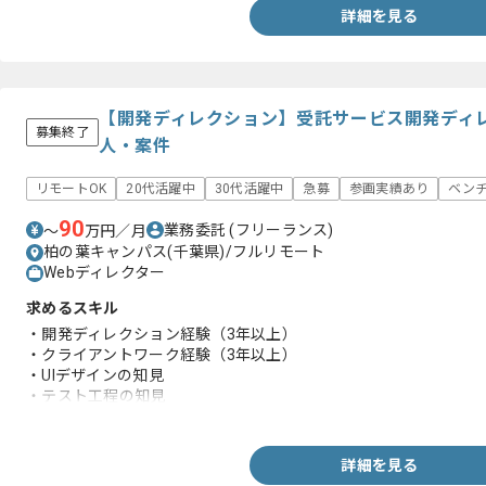
詳細を見る
【開発ディレクション】受託サービス開発ディ
募集終了
人・案件
リモートOK
20代活躍中
30代活躍中
急募
参画実績あり
ベン
90
業務委託
(フリーランス)
〜
万円／月
柏の葉キャンパス(千葉県)/フルリモート
Webディレクター
求めるスキル
・開発ディレクション経験（3年以上）
・クライアントワーク経験（3年以上）
・UIデザインの知見
・テスト工程の知見
・ドキュメンテーション制作経験
詳細を見る