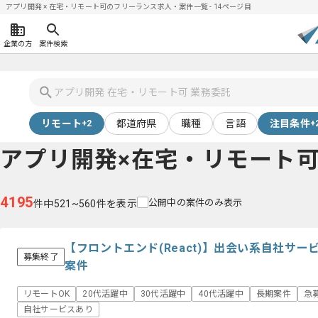
アプリ開発 × 在宅・リモート可のフリーランス求人・案件一覧 - 14ページ目
企業の方
案件検索
リモート
都道府県
職種
言語
注目条件
+2
+
アプリ開発×在宅・リモート
4195
公開中の案件のみ表示
件中521~560件を表示
【フロントエンド(React)】出会い系自社サ
募集終了
案件
リモートOK
20代活躍中
30代活躍中
40代活躍中
長期案件
急
自社サービスあり