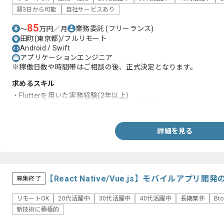
週3日から可能
自社サービスあり
85
業務委託
(フリーランス)
〜
万円／月
田町(東京都)/フルリモート
Android / Swift
アプリケーションエンジニア
※稼働日数や時間帯はご相談の後、正式決定となります。
求めるスキル
・Flutterを用いた実務経験(2年以上)
・TypeScriptを用いたバックエンド開発経験
詳細を見る
【React Native/Vue.js】モバイルアプ
募集終了
リモートOK
20代活躍中
30代活躍中
40代活躍中
長期案件
Bt
新技術に積極的