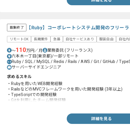
詳細を見る
【Ruby】コーポレートシステム開発のフリー
募集終了
リモートOK
長期案件
急募
自社サービスあり
服装自由
自社内
110
業務委託
(フリーランス)
〜
万円／月
六本木一丁目(東京都)/一部リモート
Ruby / SQL / MySQL / Redis / Rails / AWS / Git / GitHub / TypeS
サーバーサイドエンジニア
求めるスキル
・Rubyを用いたWEB開発経験
・RailsなどのMVCフレームワークを用いた開発経験 (3年以上)
・TypeScriptでの開発経験
・Gitを利用したチーム開発経験
・外部APIとの連携開発経験
・AWSコンソールやCLIの利用経験
・アジャイル開発での開発経験
詳細を見る