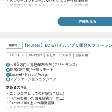
・ベンダーコントロール及びビジネス要件整理経験
・開発設計に関するドキュメンテーション作成経験
・メンバーマネジメントの経験
詳細を見る
【Flutter】ECモバイルアプリ開発のフリー
募集終了
リモートOK
BtoC向け
自社サービスあり
服装自由
85
業務委託
(フリーランス)
〜
万円／月
原宿(東京都)/一部リモート
Laravel / React / Vue.js
アプリケーションエンジニア
求めるスキル
・エンジニアとしての経験(5年以上)
・Flutterを用いた開発経験(3年以上)
・Flutter 3.0以上での開発経験
・ストア公開と運用経験