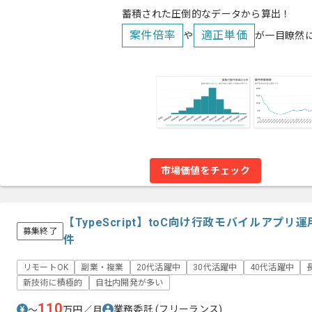
蓄積された圧倒的なデータから算出！
案件倍率
適正単価
や
が一目瞭然
市場価値をチェック
【TypeScript】toC向け行政モバイルアプ
募集終了
件
リモートOK
副業・複業
20代活躍中
30代活躍中
40代活躍中
新技術に積極的
自社内開発が多い
110
業務委託
(フリーランス)
〜
万円／月