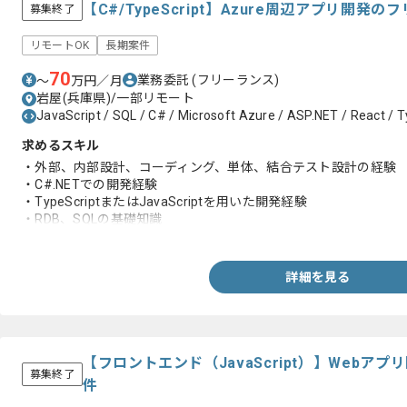
【C#/TypeScript】Azure周辺アプリ開
募集終了
リモートOK
長期案件
70
業務委託
(フリーランス)
〜
万円／月
岩屋(兵庫県)/一部リモート
JavaScript / SQL / C# / Microsoft Azure / ASP.NET / React / 
求めるスキル
・外部、内部設計、コーディング、単体、結合テスト設計の経験
・C#.NETでの開発経験
・TypeScriptまたはJavaScriptを用いた開発経験
・RDB、SQLの基礎知識
・HTTP、RESTサービスのWeb技術全般
・クラウド上での開発経験
詳細を見る
【フロントエンド（JavaScript）】Web
募集終了
件