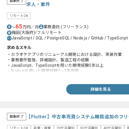
募集終了
求人・案件
リモートOK
65
業務委託
(フリーランス)
〜
万円／月
梅田(大阪府)/フルリモート
JavaScript / SQL / PostgreSQL / Node.js / GitHub / TypeScript
求めるスキル
・カラオケアプリのリニューアル開発における設計、実装作業
・業務要件整理、詳細設計、製造工程の経験
・JavaScript、TypeScriptを用いた開発経験5年以上
・Node.jsを用いた開発経験2～3年程度
・SQLの実装経験5年以上
・GitHub使用経験
詳細を見る
【Flutter】中古車売買システム機能追加のフ
募集終了
リモートOK
副業・複業
20代活躍中
30代活躍中
40代活躍中