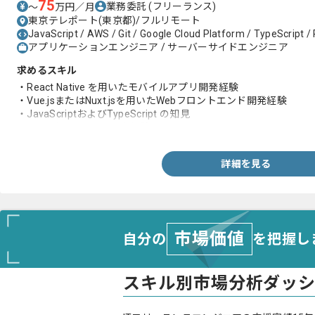
75
業務委託
(フリーランス)
〜
万円／月
東京テレポート(東京都)/フルリモート
JavaScript / AWS / Git / Google Cloud Platform / TypeScript / R
アプリケーションエンジニア / サーバーサイドエンジニア
求めるスキル
・React Native を用いたモバイルアプリ開発経験
・Vue.jsまたはNuxt.jsを用いたWebフロントエンド開発経験
・JavaScriptおよびTypeScript の知見
・Gitを用いたチーム開発経験
詳細を見る
市場価値
自分の
を把握し
スキル別市場分析ダッ