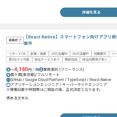
・PHPおよびLaravelを用いた実装経験
詳細を見る
【React Native】スマートフォン向けアプ
募集終了
案件
リモートOK
副業・複業
20代活躍中
30代活躍中
短期案件
リ
週3日から可能
自社サービスあり
服装自由
自社内開発が多い
4,180
業務委託
(フリーランス)
〜
円／時
霞ケ関(東京都)/フルリモート
GitHub / Google Cloud Platform / TypeScript / React Native
アプリケーションエンジニア / サーバーサイドエンジニア
※稼働日数や時間帯はご相談の後、正式決定となります。
求めるスキル
・React Nativeを用いたスマホアプリ開発経験(3年以上)