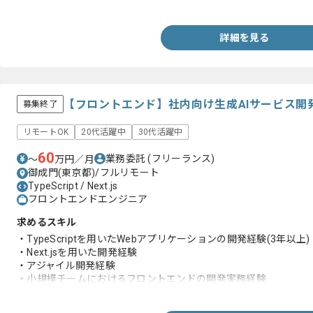
・ AndroidOSバージョンアップへの対応として、Androidフ
応経験
詳細を見る
【フロントエンド】社内向け生成AIサービス開
募集終了
リモートOK
20代活躍中
30代活躍中
60
業務委託
(フリーランス)
〜
万円／月
御成門(東京都)/フルリモート
TypeScript / Next.js
フロントエンドエンジニア
求めるスキル
・TypeScriptを用いたWebアプリケーションの開発経験(3年以上)
・Next.jsを用いた開発経験
・アジャイル開発経験
・小規模チームにおけるフロントエンドの開発実務経験
・toB サービスの開発実務経験