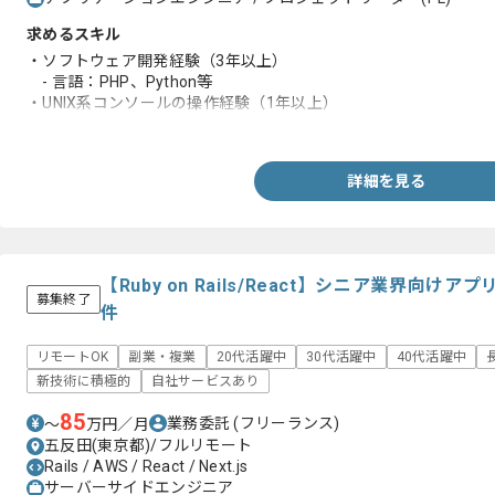
求めるスキル
・ソフトウェア開発経験（3年以上）
- 言語：PHP、Python等
・UNIX系コンソールの操作経験（1年以上）
・Google Spread Sheets利用経験（1年以上）
詳細を見る
【Ruby on Rails/React】シニア業界向
募集終了
件
リモートOK
副業・複業
20代活躍中
30代活躍中
40代活躍中
新技術に積極的
自社サービスあり
85
業務委託
(フリーランス)
〜
万円／月
五反田(東京都)/フルリモート
Rails / AWS / React / Next.js
サーバーサイドエンジニア