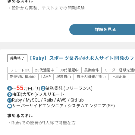
求めるスキル
・設計から実装、テストまでの開発経験
・C#を用いた実務開発経験5年以上
詳細を見る
【Ruby】スポーツ業界向け求人サイト開発の
募集終了
リモートOK
20代活躍中
30代活躍中
長期案件
リーダー経験を活
新技術に積極的
LAMP
服装自由
自社内開発が多い
上場企業
55
業務委託
(フリーランス)
〜
万円／月
梅田(大阪府)/フルリモート
Ruby / MySQL / Rails / AWS / GitHub
サーバーサイドエンジニア / システムエンジニア(SE)
求めるスキル
・Rubyでの開発が1人称で可能な方
・AWS経験