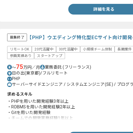
詳細を見る
【PHP】ウエディング特化型ECサイト向け開
募集終了
リモートOK
20代活躍中
30代活躍中
小規模チーム体制
長期案件
参画実績あり
スタートアップ
75
業務委託
(フリーランス)
〜
万円／月
日の出(東京都)/フルリモート
PHP
サーバーサイドエンジニア / システムエンジニア(SE) / プログラ
求めるスキル
・PHPを用いた開発経験3年以上
・RDBMSを用いた開発経験2年以上
・Gitを用いた開発経験
・チームでの開発実務経験1年以上
・フリーランスとしての実務経験1年以上