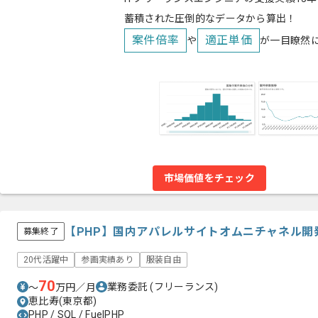
蓄積された圧倒的なデータから算出！
案件倍率
適正単価
や
が一目瞭然
市場価値をチェック
【PHP】国内アパレルサイトオムニチャネル開
募集終了
20代活躍中
参画実績あり
服装自由
70
業務委託
(フリーランス)
〜
万円／月
恵比寿(東京都)
PHP / SQL / FuelPHP