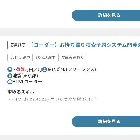
詳細を見る
【コーダー】お持ち帰り検索予約システム開発
募集終了
20代活躍中
30代活躍中
参画実績あり
55
業務委託
(フリーランス)
〜
万円／月
池袋(東京都)
HTMLコーダー
求めるスキル
・HTMLおよびCSSを用いた実務経験3年以上
・Java Scriptを用いた実務経験3年以上
詳細を見る