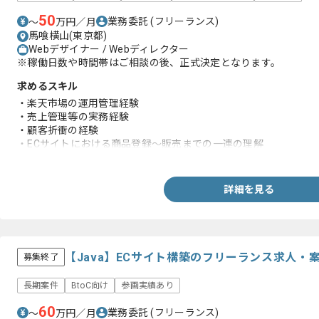
50
業務委託
(フリーランス)
〜
万円／月
馬喰横山(東京都)
Webデザイナー / Webディレクター
※稼働日数や時間帯はご相談の後、正式決定となります。
求めるスキル
・楽天市場の運用管理経験
・売上管理等の実務経験
・顧客折衝の経験
・ECサイトにおける商品登録～販売までの一連の理解
・バナー制作の実務経験
・HTML、CSSを用いた修正程度のコーディング経験
詳細を見る
【Java】ECサイト構築のフリーランス求人・
募集終了
長期案件
BtoC向け
参画実績あり
60
業務委託
(フリーランス)
〜
万円／月