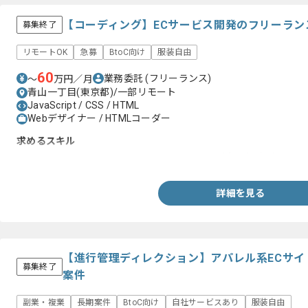
【コーディング】ECサービス開発のフリーラン
募集終了
リモートOK
急募
BtoC向け
服装自由
60
業務委託
(フリーランス)
〜
万円／月
青山一丁目(東京都)/一部リモート
JavaScript / CSS / HTML
Webデザイナー / HTMLコーダー
求めるスキル
・HTML/CSS/Javascriptを用いたコーディング実務経験3年以上
詳細を見る
【進行管理ディレクション】アパレル系ECサ
募集終了
案件
副業・複業
長期案件
BtoC向け
自社サービスあり
服装自由