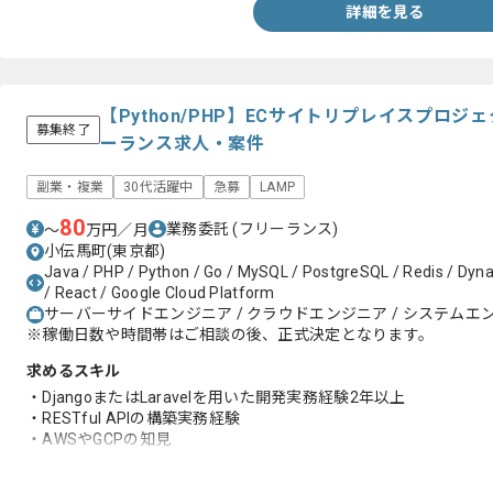
詳細を見る
【Python/PHP】ECサイトリプレイスプロ
募集終了
ーランス求人・案件
副業・複業
30代活躍中
急募
LAMP
80
業務委託
(フリーランス)
〜
万円／月
小伝馬町(東京都)
Java / PHP / Python / Go / MySQL / PostgreSQL / Redis / Dy
/ React / Google Cloud Platform
サーバーサイドエンジニア / クラウドエンジニア / システムエンジニ
※稼働日数や時間帯はご相談の後、正式決定となります。
求めるスキル
・DjangoまたはLaravelを用いた開発実務経験2年以上
・RESTful APIの構築実務経験
・AWSやGCPの知見
・RDBの知見