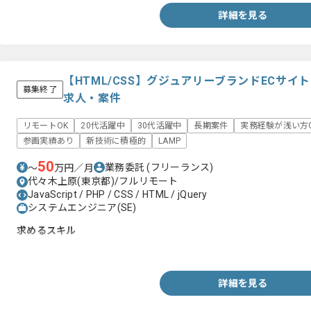
詳細を見る
【HTML/CSS】グジュアリーブランドECサ
募集終了
求人・案件
リモートOK
20代活躍中
30代活躍中
長期案件
実務経験が浅い方
参画実績あり
新技術に積極的
LAMP
50
業務委託
(フリーランス)
〜
万円／月
代々木上原(東京都)/フルリモート
JavaScript / PHP / CSS / HTML / jQuery
システムエンジニア(SE)
求めるスキル
・HTML、CSSを用いたコーディング経験
詳細を見る