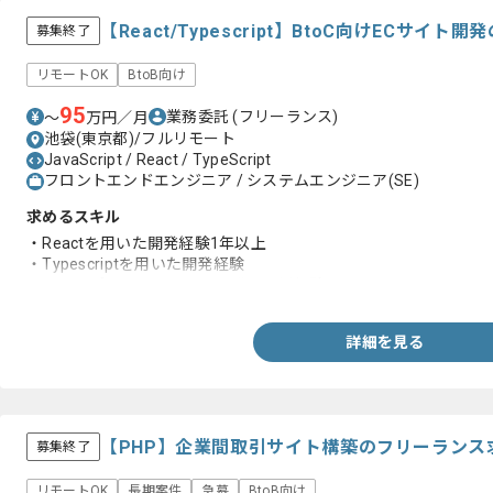
【React/Typescript】BtoC向けECサ
募集終了
リモートOK
BtoB向け
95
業務委託
(フリーランス)
〜
万円／月
池袋(東京都)/フルリモート
JavaScript / React / TypeScript
フロントエンドエンジニア / システムエンジニア(SE)
求めるスキル
・Reactを用いた開発経験1年以上
・Typescriptを用いた開発経験
・Webアプリケーションの開発、運用経験
詳細を見る
【PHP】企業間取引サイト構築のフリーランス
募集終了
リモートOK
長期案件
急募
BtoB向け