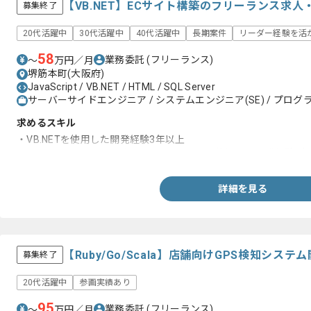
【VB.NET】ECサイト構築のフリーランス求人
募集終了
20代活躍中
30代活躍中
40代活躍中
長期案件
リーダー経験を活
58
業務委託
(フリーランス)
〜
万円／月
堺筋本町(大阪府)
JavaScript / VB.NET / HTML / SQL Server
サーバーサイドエンジニア / システムエンジニア(SE) / プログラ
求めるスキル
・VB.NETを使用した開発経験3年以上
・WEBシステムのサーバーサイドでのRDBを使用した開発経験1
詳細を見る
【Ruby/Go/Scala】店舗向けGPS検知シ
募集終了
20代活躍中
参画実績あり
95
業務委託
(フリーランス)
〜
万円／月