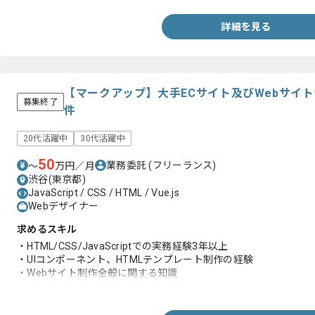
・Webセキュリティに関する知識
詳細を見る
【マークアップ】大手ECサイト及びWebサイ
募集終了
件
20代活躍中
30代活躍中
50
業務委託
(フリーランス)
〜
万円／月
渋谷(東京都)
JavaScript / CSS / HTML / Vue.js
Webデザイナー
求めるスキル
・HTML/CSS/JavaScriptでの実務経験3年以上
・UIコンポーネント、HTMLテンプレート制作の経験
・Webサイト制作全般に関する知識
・基本設計以降のご経験