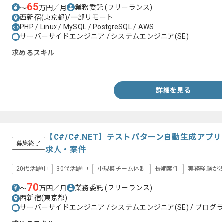
65
業務委託
(フリーランス)
〜
万円／月
西新宿(東京都)/一部リモート
PHP / Linux / MySQL / PostgreSQL / AWS
サーバーサイドエンジニア / システムエンジニア(SE)
求めるスキル
・PHPを用いたWEBアプリケーション開発実務経験1年以上
詳細を見る
【C#/C#.NET】テストパターン自動生成ア
募集終了
求人・案件
20代活躍中
30代活躍中
小規模チーム体制
長期案件
実務経験が浅
70
業務委託
(フリーランス)
〜
万円／月
西新宿(東京都)
サーバーサイドエンジニア / システムエンジニア(SE) / プログラ