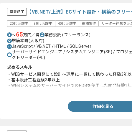
【VB.NET/上流】ECサイト設計・構築のフリ
募集終了
20代活躍中
30代活躍中
40代活躍中
長期案件
リーダー経験を活
65
業務委託
(フリーランス)
〜
万円／月
堺筋本町(大阪府)
JavaScript / VB.NET / HTML / SQL Server
サーバーサイドエンジニア / システムエンジニア(SE) / プロジェ
クトリーダー(PL)
求めるスキル
・WEBサービス開発にて設計～運用に一貫して携わった経験3年
・基本設計工程経験3年以上
・WEBシステムのサーバーサイドでのRDBを使用した開発経験1
・クライアント様への同行業務（上流工程でも可）経験3年以上
詳細を見る