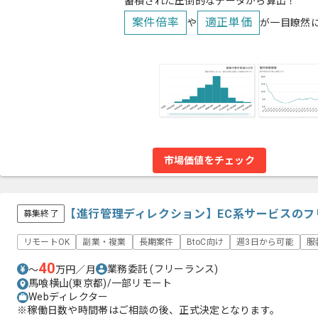
蓄積された圧倒的なデータから算出！
案件倍率
適正単価
や
が一目瞭然
市場価値をチェック
【進行管理ディレクション】EC系サービスの
募集終了
リモートOK
副業・複業
長期案件
BtoC向け
週3日から可能
服
40
業務委託
(フリーランス)
〜
万円／月
馬喰横山(東京都)/一部リモート
Webディレクター
※稼働日数や時間帯はご相談の後、正式決定となります。