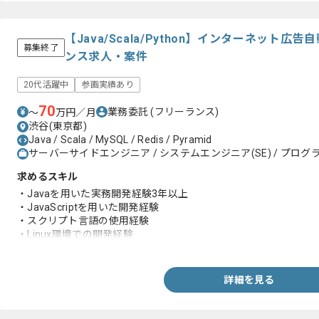
【Java/Scala/Python】インターネット
募集終了
ンス求人・案件
20代活躍中
参画実績あり
70
業務委託
(フリーランス)
〜
万円／月
渋谷(東京都)
Java / Scala / MySQL / Redis / Pyramid
サーバーサイドエンジニア / システムエンジニア(SE) / プログラ
求めるスキル
・Javaを用いた実務開発経験3年以上
・JavaScriptを用いた開発経験
・スクリプト言語の使用経験
・Linux環境での開発経験
・RDBの開発経験
・GitHub、GitLabでのチーム開発
・Unix系の知見
詳細を見る
・構成管理やスケーラビリティを意識した開発経験