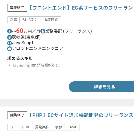
【フロントエンド】EC系サービスのフリーラン
募集終了
急募
BtoC向け
服装自由
60
業務委託
(フリーランス)
〜
万円／月
表参道(東京都)
JavaScript
フロントエンドエンジニア
求めるスキル
・Javascript開発経験2年以上
・ECサービス経験
詳細を見る
【PHP】ECサイト追加機能開発のフリーラン
募集終了
リモートOK
長期案件
急募
LAMP