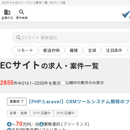
ECサイトのフリーランス案件一覧 - 55ページ目
企業の方
案件検索
リモート
都道府県
職種
言語
注目条件
ECサイト
の求人・案件一覧
2855
公開中の案件のみ表示
件中2161~2200件を表示
【PHP/Laravel】CRMツールシステム開発
募集終了
副業・複業
20代活躍中
30代活躍中
70
業務委託
(フリーランス)
〜
万円／月