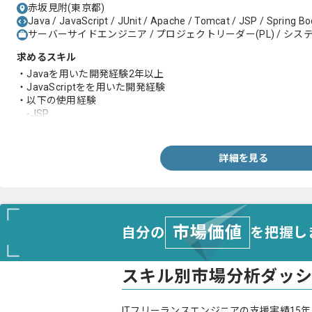
赤坂見附(東京都)
Java / JavaScript / JUnit / Apache / Tomcat / JSP / Spring Bo
サーバーサイドエンジニア / プロジェクトリーダー(PL) / システ
求めるスキル
・Javaを用いた開発経験2年以上
・JavaScriptをを用いた開発経験
・以下の使用経験
-JSP
-Servlet
-Apache
-Tomcat
詳細を見る
・リーダー経験
市場価値
自分の
を把握し
スキル別市場分析ダッ
ITフリーランスエンジニアの支援実績15年