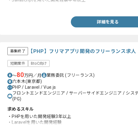
・Javascriptを用いた開発経験半年以上
・FlaskまたはDjango を用いた開発経験
詳細を見る
【PHP】フリマアプリ開発のフリーランス求人
募集終了
短期案件
BtoC向け
80
業務委託
(フリーランス)
〜
万円／月
六本木(東京都)
PHP / Laravel / Vue.js
フロントエンドエンジニア / サーバーサイドエンジニア / システム
(PG)
求めるスキル
・PHPを用いた開発経験3年以上
・Laravelを用いた開発経験
・Vue.jsを用いた開発経験