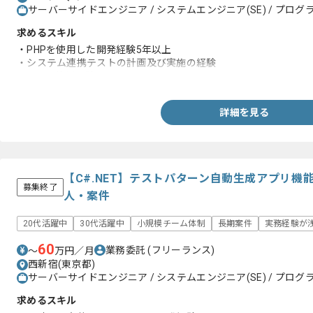
サーバーサイドエンジニア / システムエンジニア(SE) / プログラ
求めるスキル
・PHPを使用した開発経験5年以上
・システム連携テストの計画及び実施の経験
・SQLの使用経験
詳細を見る
【C#.NET】テストパターン自動生成アプリ
募集終了
人・案件
20代活躍中
30代活躍中
小規模チーム体制
長期案件
実務経験が浅
60
業務委託
(フリーランス)
〜
万円／月
西新宿(東京都)
サーバーサイドエンジニア / システムエンジニア(SE) / プログラ
求めるスキル