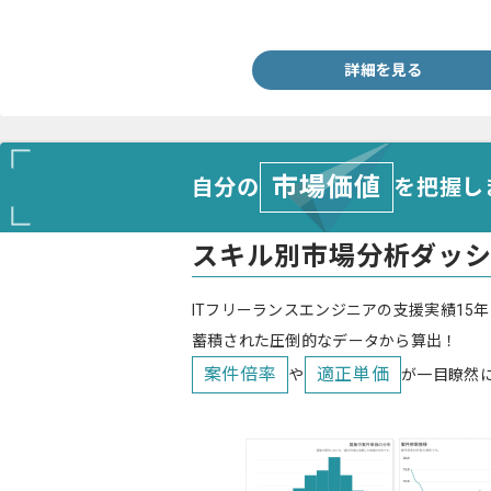
・VB.netを用いた開発経験1年以上
詳細を見る
市場価値
自分の
を把握し
スキル別市場分析ダッ
ITフリーランスエンジニアの支援実績15年
蓄積された圧倒的なデータから算出！
案件倍率
適正単価
や
が一目瞭然