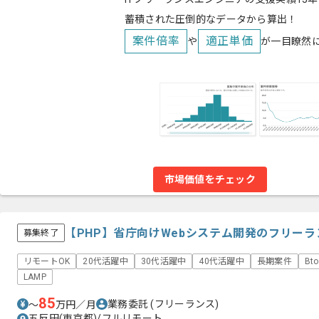
蓄積された圧倒的なデータから算出！
案件倍率
適正単価
や
が一目瞭然
市場価値をチェック
【PHP】省庁向けWebシステム開発のフリー
募集終了
リモートOK
20代活躍中
30代活躍中
40代活躍中
長期案件
Bt
LAMP
85
業務委託
(フリーランス)
〜
万円／月
五反田(東京都)/フルリモート