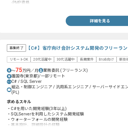
-PMP資格
-ITストラテジ試験
詳細を見る
【C#】省庁向け会計システム開発のフリーラ
募集終了
リモートOK
20代活躍中
30代活躍中
長期案件
BtoB向け
新技
75
業務委託
(フリーランス)
〜
万円／月
護国寺(東京都)/一部リモート
C# / SQL Server
組込・制御エンジニア / 汎用系エンジニア / サーバーサイドエ
(PL)
求めるスキル
・C#を用いた開発経験(3年以上)
・SQLServerを利用したシステム開発経験
・ウォーターフォールの開発経験
・基本設計、詳細設計の経験