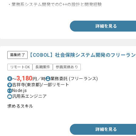
・業務系システム開発でのC++の設計と開発経験
・リーダーとサブリーダー経験
詳細を見る
【COBOL】社会保険システム開発のフリーラ
募集終了
リモートOK
長期案件
参画実績あり
3,180
業務委託
(フリーランス)
〜
円／時
吉祥寺(東京都)/一部リモート
Node.js
汎用系エンジニア
求めるスキル
・何かしらの開発と設計経験(2年以上)
詳細を見る