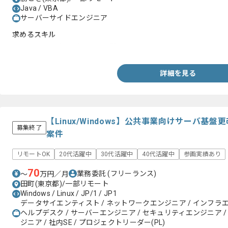
Java / VBA
サーバーサイドエンジニア
求めるスキル
・JavaとVBA(Excel)の開発経験
詳細を見る
【Linux/Windows】公共事業向けサーバ基
募集終了
案件
リモートOK
20代活躍中
30代活躍中
40代活躍中
参画実績あり
70
業務委託
(フリーランス)
〜
万円／月
田町(東京都)/一部リモート
Windows / Linux / JP/1 / JP1
データサイエンティスト / ネットワークエンジニア / インフラ
ヘルプデスク / サーバーエンジニア / セキュリティエンジニア /
ジニア / 社内SE / プロジェクトリーダー(PL)