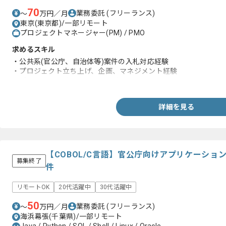
70
業務委託
(フリーランス)
〜
万円／月
東京(東京都)/一部リモート
プロジェクトマネージャー(PM) / PMO
求めるスキル
・公共系(官公庁、自治体等)案件の入札対応経験
・プロジェクト立ち上げ、企画、マネジメント経験
・プロジェクト計画書の作成経験
詳細を見る
【COBOL/C言語】官公庁向けアプリケーシ
募集終了
件
リモートOK
20代活躍中
30代活躍中
50
業務委託
(フリーランス)
〜
万円／月
海浜幕張(千葉県)/一部リモート