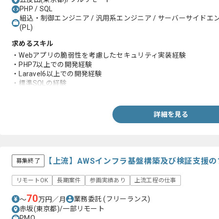
PHP / SQL
組込・制御エンジニア / 汎用系エンジニア / サーバーサイドエ
(PL)
求めるスキル
・Webアプリの脆弱性を考慮したセキュリティ実装経験
・PHP7以上での開発経験
・Laravel6以上での開発経験
・標準SQLの経験
・Gitの経験
・TeamsやSlackなどでのコミュニケーション経験
詳細を見る
【上流】AWSインフラ基盤構築及び検証支援
募集終了
リモートOK
長期案件
参画実績あり
上流工程の仕事
70
業務委託
(フリーランス)
〜
万円／月
赤坂(東京都)/一部リモート
PMO