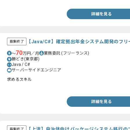
詳細を見る
【Java/C#】確定拠出年金システム開発のフ
募集終了
70
業務委託
(フリーランス)
〜
万円／月
勝どき(東京都)
Java / C#
サーバーサイドエンジニア
求めるスキル
・Java、C#での基本設計からの経験
詳細を見る
【上流】自治体向けパッケージシステム移行の
募集終了