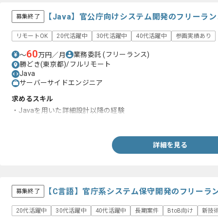
【Java】官公庁向けシステム開発のフリーラ
募集終了
リモートOK
20代活躍中
30代活躍中
40代活躍中
参画実績あり
60
業務委託
(フリーランス)
〜
万円／月
勝どき(東京都)/フルリモート
Java
サーバーサイドエンジニア
求めるスキル
・Javaを用いた詳細設計以降の経験
・Javaでのバッチシステム開発経験
詳細を見る
【C言語】官庁系システム保守開発のフリーラ
募集終了
20代活躍中
30代活躍中
40代活躍中
長期案件
BtoB向け
新技