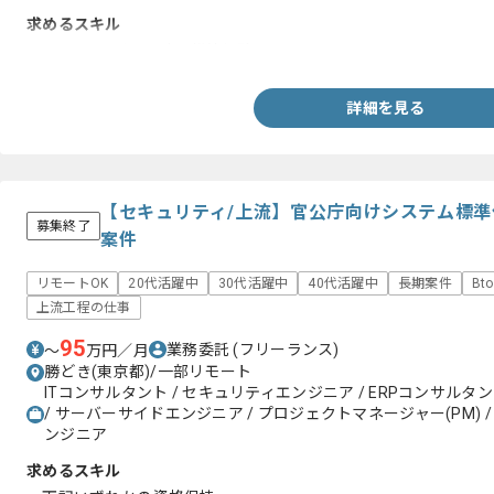
求めるスキル
・Linuxサーバの設計と構築経験
詳細を見る
【セキュリティ/上流】官公庁向けシステム標
募集終了
案件
リモートOK
20代活躍中
30代活躍中
40代活躍中
長期案件
Bt
上流工程の仕事
95
業務委託
(フリーランス)
〜
万円／月
勝どき(東京都)/一部リモート
ITコンサルタント / セキュリティエンジニア / ERPコンサルタント
/ サーバーサイドエンジニア / プロジェクトマネージャー(PM) /
ンジニア
求めるスキル