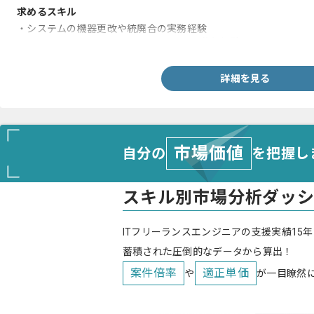
求めるスキル
・システムの機器更改や統廃合の実務経験
・VMwareやOracleからSQLSereverへの移行経験
詳細を見る
市場価値
自分の
を把握し
スキル別市場分析ダッ
ITフリーランスエンジニアの支援実績15年
蓄積された圧倒的なデータから算出！
案件倍率
適正単価
や
が一目瞭然