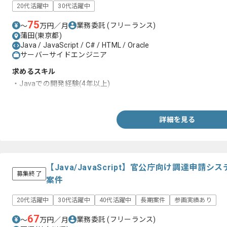
20代活躍中
30代活躍中
75
業務委託
(フリーランス)
〜
万円／月
蒲田(東京都)
Java / JavaScript / C# / HTML / Oracle
サーバーサイドエンジニア
求めるスキル
・Javaでの開発経験(4年以上)
・業務経験(4年以上)
詳細を見る
【Java/JavaScript】官公庁向け調達申
募集終了
案件
20代活躍中
30代活躍中
40代活躍中
長期案件
参画実績あり
67
業務委託
(フリーランス)
〜
万円／月