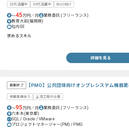
20代活躍中
30代活躍中
BtoC向け
45
業務委託
(フリーランス)
〜
万円／月
教育大前(福岡県)
社内SE
求めるスキル
・社内SEの経験
詳細を見る
【PMO】公共団体向けオンプレシステム機器
募集終了
参画実績あり
上流工程の仕事
95
業務委託
(フリーランス)
〜
万円／月
六本木(東京都)
SQL / Oracle / VMware
プロジェクトマネージャー(PM) / PMO