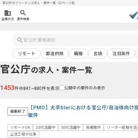
官公庁のフリーランス求人・案件一覧 - 22ページ目
企業の方
案件検索
リモート
都道府県
職種
言語
注目条件
官公庁
の求人・案件一覧
1453
公開中の案件のみ表示
件中841~880件を表示
【PMO】大手SIerにおける官公庁/自治体向
募集終了
案件
リモートOK
20代活躍中
30代活躍中
長期案件
リーダー経験を活
上流工程の仕事