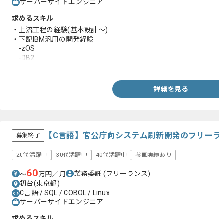
サーバーサイドエンジニア
求めるスキル
・上流工程の経験(基本設計〜)
・下記IBM汎用の開発経験
-zOS
-DB2
-COBOL
-SQL
詳細を見る
【C言語】官公庁向システム刷新開発のフリー
募集終了
20代活躍中
30代活躍中
40代活躍中
参画実績あり
60
業務委託
(フリーランス)
〜
万円／月
初台(東京都)
C言語 / SQL / COBOL / Linux
サーバーサイドエンジニア
求めるスキル