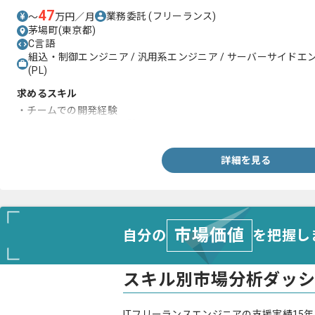
47
業務委託
(フリーランス)
〜
万円／月
茅場町(東京都)
C言語
組込・制御エンジニア / 汎用系エンジニア / サーバーサイドエ
(PL)
求めるスキル
・チームでの開発経験
・画面を用いたテスト経験
詳細を見る
市場価値
自分の
を把握し
スキル別市場分析ダッ
ITフリーランスエンジニアの支援実績15年