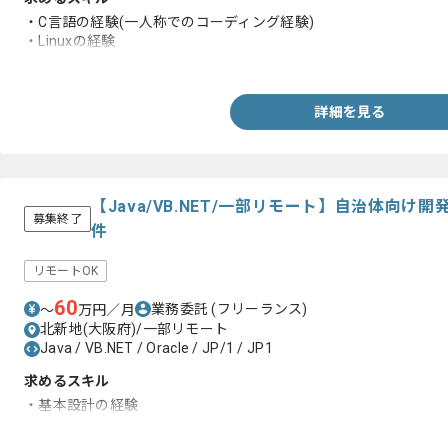
・C言語の経験(一人称でのコーディング経験)
・Linuxの経験
・Oracleの経験
詳細を見る
【Java/VB.NET/一部リモート】自治体向
募集終了
件
リモートOK
60
業務委託
(フリーランス)
〜
万円／月
北新地(大阪府)/一部リモート
Java / VB.NET / Oracle / JP/1 / JP1
求めるスキル
・基本設計の経験
・現行仕様解析の知見