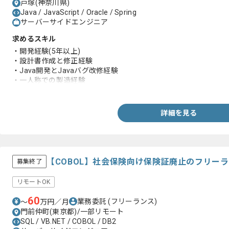
戸塚(神奈川県)
Java / JavaScript / Oracle / Spring
サーバーサイドエンジニア
求めるスキル
・開発経験(5年以上)
・設計書作成と修正経験
・Java開発とJavaバグ改修経験
・一人称での製造経験
・ソースコードの調査と解析経験
詳細を見る
【COBOL】社会保険向け保険証廃止のフリー
募集終了
リモートOK
60
業務委託
(フリーランス)
〜
万円／月
門前仲町(東京都)/一部リモート
SQL / VB.NET / COBOL / DB2