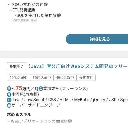
・下記いずれかの経験
-ETL開発担当
-SQLを使用した業務経験
-WEB開発担当
-WEBシステム開発経験(1年以上)
詳細を見る
【Java】官公庁向けWebシステム開発のフリ
募集終了
20代活躍中
30代活躍中
40代活躍中
長期案件
75
業務委託
(フリーランス)
〜
万円／月
中河原(東京都)
Java / JavaScript / CSS / HTML / MyBatis / jQuery / JSP / Spr
サーバーサイドエンジニア
求めるスキル
・Webアプリケーションの開発経験
・フロント周りの経験(Script)