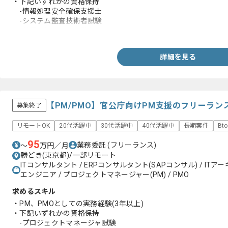
・下記いずれかの資格保持
-情報処理安全確保支援士
-システム監査技術者試験
-公認情報システム監査人
詳細を見る
【PM/PMO】官公庁向けPM支援のフリーラン
募集終了
リモートOK
20代活躍中
30代活躍中
40代活躍中
長期案件
Bt
95
業務委託
(フリーランス)
〜
万円／月
勝どき(東京都)/一部リモート
ITコンサルタント / ERPコンサルタント(SAPコンサル) / IT
エンジニア / プロジェクトマネージャー(PM) / PMO
求めるスキル
・PM、PMOとしての実務経験(3年以上)
・下記いずれかの資格保持
-プロジェクトマネージャ試験