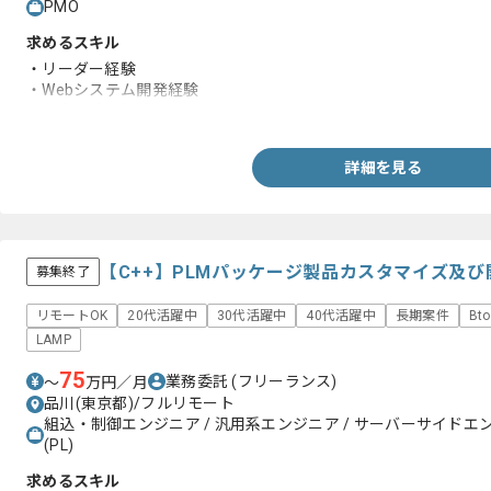
PMO
求めるスキル
・リーダー経験
・Webシステム開発経験
・基本設計の経験
詳細を見る
【C++】PLMパッケージ製品カスタマイズ及
募集終了
リモートOK
20代活躍中
30代活躍中
40代活躍中
長期案件
Bt
LAMP
75
業務委託
(フリーランス)
〜
万円／月
品川(東京都)/フルリモート
組込・制御エンジニア / 汎用系エンジニア / サーバーサイドエ
(PL)
求めるスキル