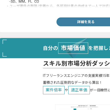
-SD、MM、FI、CO
・ユーザ要件の整理/定義から、外部設計書の作成まで一人で対応
・英語の読み書き経験
詳細を見る
市場価値
自分の
を把握し
スキル別市場分析ダッ
ITフリーランスエンジニアの支援実績15年
蓄積された圧倒的なデータから算出！
案件倍率
適正単価
や
が一目瞭然