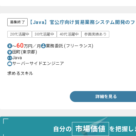
【Java】官公庁向け貿易業務システム開発の
募集終了
20代活躍中
30代活躍中
40代活躍中
参画実績あり
60
業務委託
(フリーランス)
〜
万円／月
田町(東京都)
Java
サーバーサイドエンジニア
求めるスキル
・Javaでの実装テストの経験
詳細を見る
市場価値
自分の
を把握し