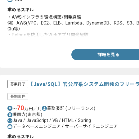
求めるスキル
・AWSインフラの環境構築/開発経験
例）AWS(VPC、EC2、ELB、Lambda、DynamoDB、RDS、S3、Batc
Glu等）
・Pythonを使用したWebアプリ開発経験
・コンテナ環境の構築/利用
・要件定義/設計経験
詳細を見る
【Java/SQL】官公庁系システム開発のフリ
募集終了
長期案件
70
業務委託
(フリーランス)
〜
万円／月
護国寺(東京都)
Java / JavaScript / VB / HTML / Spring
データベースエンジニア / サーバーサイドエンジニア
求めるスキル