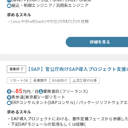
Java / Python / SQL / Shell / Linux / Oracle
組込・制御エンジニア / 汎用系エンジニア
求めるスキル
・LinuxやShell(bash)やSQL(ORACLE)の経験
・バッチプログラミング(COBOLやC言語等)の経験
詳細を見る
【SAP】官公庁向けSAP導入プロジェクト支
募集終了
リモートOK
長期案件
BtoB向け
上流工程の仕事
85
業務委託
(フリーランス)
〜
万円／月
表参道(東京都)/一部リモート
ERPコンサルタント(SAPコンサル) / パッケージソフトウェアエ
求めるスキル
・SAP導入プロジェクトにおける、要件定義フェーズから参画した
・下記SAPモジュールの知見もしくは経験(