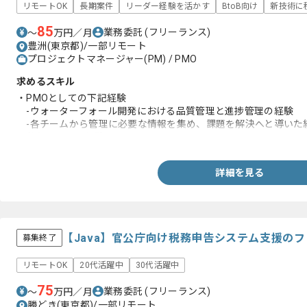
リモートOK
長期案件
リーダー経験を活かす
BtoB向け
新技術に
85
業務委託
(フリーランス)
〜
万円／月
豊洲(東京都)/一部リモート
プロジェクトマネージャー(PM) / PMO
求めるスキル
・PMOとしての下記経験
-ウォーターフォール開発における品質管理と進捗管理の経験
-各チームから管理に必要な情報を集め、課題を解決へと導いた
・移行に関する経験
詳細を見る
【Java】官公庁向け税務申告システム支援の
募集終了
リモートOK
20代活躍中
30代活躍中
75
業務委託
(フリーランス)
〜
万円／月
勝どき(東京都)/一部リモート