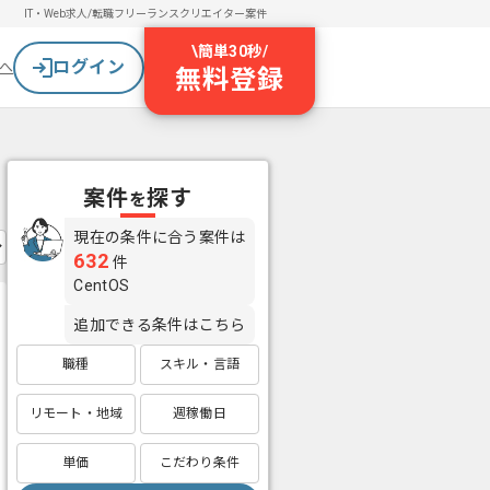
IT・Web求人/転職
フリーランスクリエイター案件
\
簡単30秒
/
ログイン
へ
無料登録
案件
探す
を
現在の条件に合う案件は
632
件
CentOS
追加できる条件はこちら
職種
スキル・言語
リモート・地域
週稼働日
単価
こだわり条件