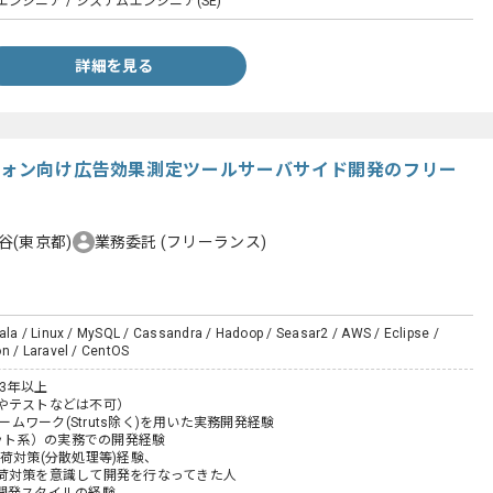
ンジニア / システムエンジニア(SE)
詳細を見る
トフォン向け広告効果測定ツールサーバサイド開発のフリー
谷(東京都)
業務委託
(フリーランス)
ala / Linux / MySQL / Cassandra / Hadoop / Seasar2 / AWS / Eclipse /
n / Laravel / CentOS
験3年以上
やテストなどは不可）
レームワーク(Struts除く)を用いた実務開発経験
ネット系）の実務での開発経験
荷対策(分散処理等)経験、
対策を意識して開発を行なってきた人