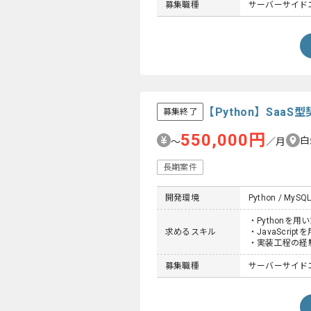
募集職種
サーバーサイドエ
【Python】Sa
募集終了
550,000円
白
〜
／月
長期案件
開発環境
Python / MySQL 
・Pythonを
求めるスキル
・JavaScrip
・実装工程の経
募集職種
サーバーサイドエン