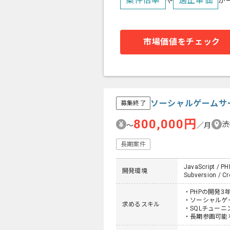
案件倍率
適正単価
や
が
市場価値をチェック
ソーシャルゲームサ
募集終了
800,000円
渋
〜
／月
長期案件
JavaScript / PH
開発環境
Subversion / C
・PHPの開発3
・ソーシャルゲ
求めるスキル
・SQLチュー
・長期参画可能