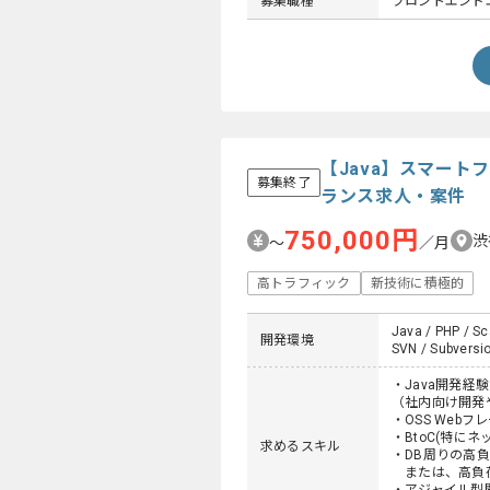
募集職種
フロントエンドエ
【Java】スマー
募集終了
ランス求人・案件
750,000円
渋
〜
／月
高トラフィック
新技術に積極的
Java / PHP / Sc
開発環境
SVN / Subversio
・Java開発経
（社内向け開発
・OSS Webフ
・BtoC(特に
求めるスキル
・DB周りの高負
または、高負荷