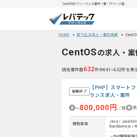
CentOSのフリーランス案件一覧 - 17ページ目
HOME
絞り込み求人・案件検索
Cen
CentOS
の求人・案
632
該当案件数
件中641~632件を表
【PHP】スマート
募集終了
ランス求人・案件
800,000円
渋
〜
／月
Java / JavaScri
開発環境
Backbone.js / A
・PHP開発経験