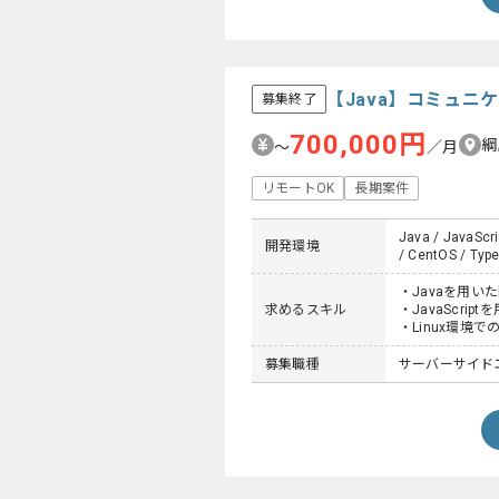
【Java】コミュ
募集終了
700,000円
綱
〜
／月
リモートOK
長期案件
Java / JavaScri
開発環境
/ CentOS / Type
・Javaを用い
求めるスキル
・JavaScrip
・Linux環境
募集職種
サーバーサイドエン