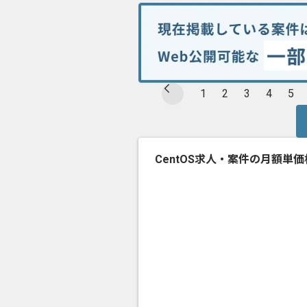
1
2
3
4
5
CentOS求人・案件の月額単