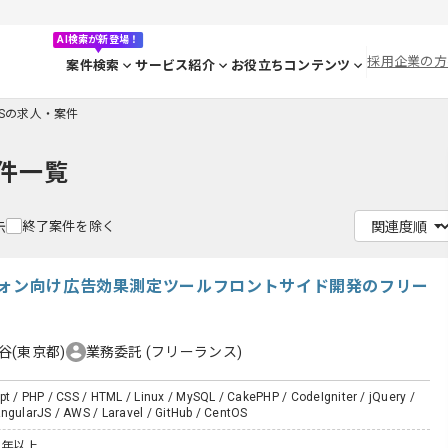
AI検索が新登場！
採用企業の方
案件検索
サービス紹介
お役立ちコンテンツ
tOSの求人・案件
件一覧
終了案件を除く
示
フォン向け広告効果測定ツールフロントサイド開発のフリー
谷(東京都)
業務委託
(フリーランス)
pt / PHP / CSS / HTML / Linux / MySQL / CakePHP / CodeIgniter / jQuery /
ngularJS / AWS / Laravel / GitHub / CentOS
2年以上