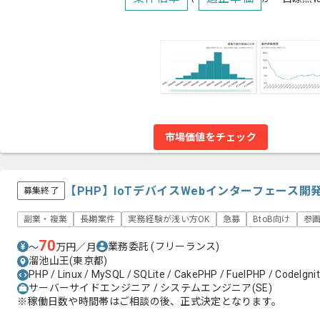
市場価値をチェック
【PHP】IoTデバイスWebインターフェース
募集終了
副業・複業
長期案件
実務経験が浅い方OK
急募
BtoB向け
参
70
業務委託
(フリーランス)
〜
万円／月
溜池山王(東京都)
PHP / Linux / MySQL / SQLite / CakePHP / FuelPHP / CodeIgni
サーバーサイドエンジニア / システムエンジニア(SE)
※稼働日数や時間帯はご相談の後、正式決定となります。