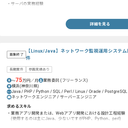
・サーバの実務経験
・商用環境での業務経験
詳細を見る
【Linux/Java】ネットワーク監視運用シス
募集終了
件
長期案件
参画実績あり
75
業務委託
(フリーランス)
〜
万円／月
横浜(神奈川県)
Java / PHP / Python / SQL / Perl / Linux / Oracle / PostgreSQ
ネットワークエンジニア / サーバーエンジニア
求めるスキル
・業務アプリ開発または、Webアプリ開発における設計工程経験
(使用するのは主にJava、少ないですがPHP、Python、perl)
・Linux(RHEL,CentOS)及び、DB系(SQL言語：Oracle,PostgreS