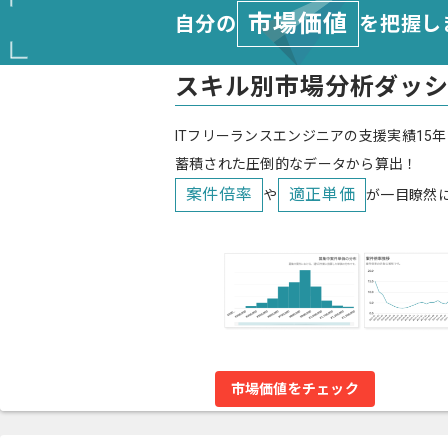
市場価値
自分の
を把握し
スキル別市場分析ダッ
ITフリーランスエンジニアの支援実績15年
蓄積された圧倒的なデータから算出！
案件倍率
適正単価
や
が一目瞭然
市場価値をチェック