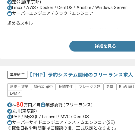
芝公園(東京都)
Linux / AWS / Docker / CentOS / Ansible / Windows Server
サーバーエンジニア / クラウドエンジニア
求めるスキル
・VPC,IAM,EC2,RDS,ElasticCache,ALBなど基本的な三層
詳細を見る
【PHP】予約システム開発のフリーランス求人
募集終了
副業・複業
30代活躍中
長期案件
フレックス制
急募
BtoB向け
LAMP
80
業務委託
(フリーランス)
〜
万円／月
立川(東京都)
PHP / MySQL / Laravel / MVC / CentOS
サーバーサイドエンジニア / システムエンジニア(SE)
※稼働日数や時間帯はご相談の後、正式決定となります。