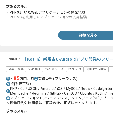
求めるスキル
・PHPを用いたWebアプリケーションの開発経験
・RDBMSを利用したアプリケーションの開発経験
・エンジニア実務経験3年以上
詳細を見る
【Kotlin】新規占いAndroidアプリ開発のフ
募集終了
副業・複業
短期案件
新規立ち上げ
BtoC向け
週3日から可能
85
業務委託
(フリーランス)
〜
万円／月
渋谷(東京都)
PHP / Go / JSON / Android / iOS / MySQL / Redis / CodeIgniter
Memcache / Redmine / GitHub / CentOS / Ubuntu / Kotlin / Tre
アプリケーションエンジニア / システムエンジニア(SE) / プログ
※稼働日数や時間帯はご相談の後、正式決定となります。
求めるスキル