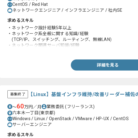
CentOS / Red Hat
ネットワークエンジニア / インフラエンジニア / 社内SE
求めるスキル
・ネットワーク設計経験5年以上
・ネットワーク系全般に関する知識/経験
(TCP/IP、スイッチング、ルーティング、無線LAN)
・ネットワーク関連サーバ知識/経験
(Firewall、DNS、Proxy、Radius、DHCPなど)
・リーダー経験
詳細を見る
【Linux】基盤インフラ維持/改善リーダー補
募集終了
60
業務委託
(フリーランス)
〜
万円／月
六本木一丁目(東京都)
Windows / Linux / OpenStack / VMware / HP-UX / CentOS
サーバーエンジニア
求めるスキル