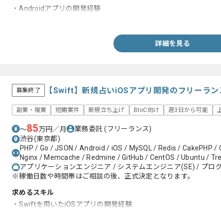
・Androidアプリの開発経験
・エンジニア実務経験3年以上
詳細を見る
【Swift】新規占いiOSアプリ開発のフリーラ
募集終了
副業・複業
短期案件
新規立ち上げ
BtoC向け
週3日から可能
85
業務委託
(フリーランス)
〜
万円／月
渋谷(東京都)
PHP / Go / JSON / Android / iOS / MySQL / Redis / CakePHP / 
Nginx / Memcache / Redmine / GitHub / CentOS / Ubuntu / Tre
アプリケーションエンジニア / システムエンジニア(SE) / プログ
※稼働日数や時間帯はご相談の後、正式決定となります。
求めるスキル
・Swiftを用いたiOSアプリの開発経験
・エンジニア実務経験3年以上