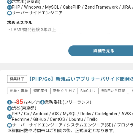
六本木(東京都)
PHP / Windows / MySQL / CakePHP / Zend Framework / JIRA /
サーバーサイドエンジニア
求めるスキル
・LAMP開発経験 3年以上
・PHP開発案件にて3ヶ月工期以上のプロジェクト経験
詳細を見る
【PHP/Go】新規占いアプリサーバサイド開
募集終了
副業・複業
短期案件
新規立ち上げ
BtoC向け
週3日から可能
85
業務委託
(フリーランス)
〜
万円／月
渋谷(東京都)
PHP / Go / Android / iOS / MySQL / Redis / CodeIgniter / AWS
Redmine / GitHub / CentOS / Ubuntu / Trello
サーバーサイドエンジニア / システムエンジニア(SE) / プログラ
※稼働日数や時間帯はご相談の後、正式決定となります。