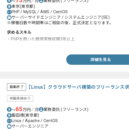
75
業務委託
(フリーランス)
〜
万円／月
東京(東京都)
PHP / MySQL / AWS / CentOS
サーバーサイドエンジニア / システムエンジニア(SE)
※稼働日数や時間帯はご相談の後、正式決定となります。
求めるスキル
・PHPを用いた開発実務経験3年以上
・フレームワークを用いた開発経験
詳細を見る
【Linux】クラウドサーバ構築のフリーランス
募集終了
参画実績あり
65
業務委託
(フリーランス)
〜
万円／月
飯田橋(東京都)
Linux / Apache / CentOS
サーバーエンジニア