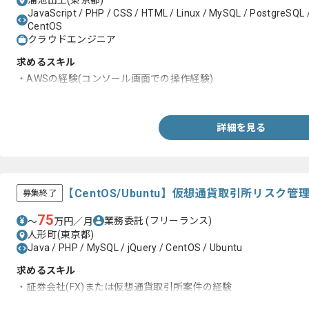
溜池山王(東京都)
JavaScript / PHP / CSS / HTML / Linux / MySQL / PostgreSQL /
CentOS
クラウドエンジニア
求めるスキル
・AWSの経験(コンソール画面での操作経験)
・Web系のプログラム経験
詳細を見る
【CentOS/Ubuntu】仮想通貨取引所リス
募集終了
75
業務委託
(フリーランス)
〜
万円／月
人形町(東京都)
Java / PHP / MySQL / jQuery / CentOS / Ubuntu
求めるスキル
・証券会社(FX)または仮想通貨取引所案件の経験
・システムリスク管理対応経験