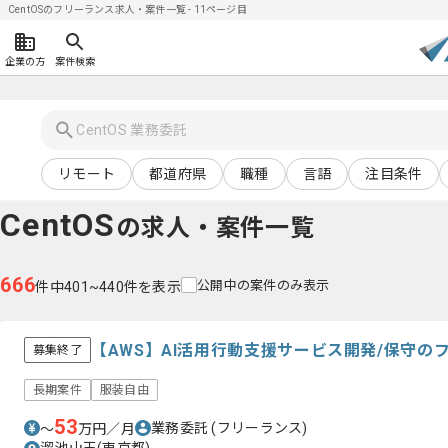
CentOSのフリーランス求人・案件一覧 - 11ページ目
企業の方
案件検索
リモート
都道府県
職種
言語
注目条件
CentOS
の求人・案件一覧
666
公開中の案件のみ表示
件中401~440件を表示
【AWS】AI活用行動支援サービス開発/保守の
募集終了
長期案件
服装自由
53
業務委託
(フリーランス)
〜
万円／月