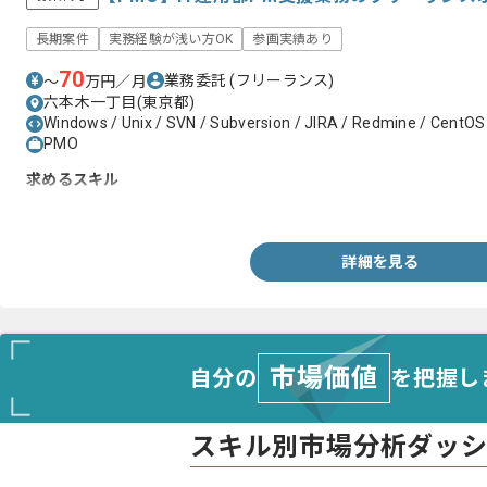
長期案件
実務経験が浅い方OK
参画実績あり
70
業務委託
(フリーランス)
〜
万円／月
六本木一丁目(東京都)
Windows / Unix / SVN / Subversion / JIRA / Redmine / CentOS
PMO
求めるスキル
・ExcelやPowerPointを用いた資料作成のご経験
詳細を見る
市場価値
自分の
を把握し
スキル別市場分析ダッ