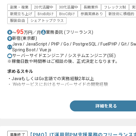
副業・複業
20代活躍中
30代活躍中
長期案件
フレックス制
実
新規立ち上げ
BtoB向け
BtoC向け
参画実績あり
新技術に積極的
服装自由
シェアトップクラス
95
業務委託
(フリーランス)
〜
万円／月
新宿(東京都)
Java / JavaScript / PHP / Go / PostgreSQL / FuelPHP / Git / Swi
Spring Boot / Vue.js
サーバーサイドエンジニア / システムエンジニア(SE)
※稼働日数や時間帯はご相談の後、正式決定となります。
求めるスキル
・JavaもしくはGo言語での実務経験2年以上
・ Webサービスにおけるサーバーサイドの開発経験
・Go、Vue.js、Spring Boot、Swift、Kotlinなど最新技術への興
詳細を見る
【PMO】IT運用部PM支援業務のフリーランス
募集終了