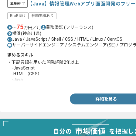
【Java】情報管理Webアプリ画面開発のフリ
募集終了
BtoB向け
参画実績あり
75
業務委託
(フリーランス)
〜
万円／月
横浜(神奈川県)
Java / JavaScript / Shell / CSS / HTML / Linux / CentOS
サーバーサイドエンジニア / システムエンジニア(SE) / プログラ
求めるスキル
・下記言語を用いた開発経験2年以上
-JavaScript
-HTML（CSS）
-Java
・エンジニア実務経験4年以上
詳細を見る
市場価値
自分の
を把握し