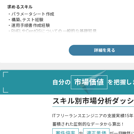
求めるスキル
・パラメータシート作成
・構築､テスト経験
・運用手順書作成経験
・RHELやCentOSについての一般的な基礎知見
・Apacheの概念の理解(confの場所、Listenportの設定)
・ウィルス対策ソフトウェアの概念の理解
・ウィルス対策ソフトの導入経験
詳細を見る
市場価値
自分の
を把握し
スキル別市場分析ダッ
ITフリーランスエンジニアの支援実績15年
蓄積された圧倒的なデータから算出！
案件倍率
適正単価
や
が一目瞭然