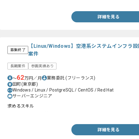
・Kotlinの使用経験（プライベート可）
詳細を見る
【Linux/Windows】空港系システムインフ
募集終了
案件
長期案件
参画実績あり
62
業務委託
(フリーランス)
〜
万円／月
田町(東京都)
Windows / Linux / PostgreSQL / CentOS / Red Hat
サーバーエンジニア
求めるスキル
・Linuxサーバの構築経験
詳細を見る