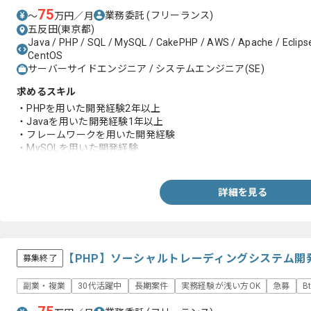
75
業務委託
(フリーランス)
〜
万円／月
五反田(東京都)
Java / PHP / SQL / MySQL / CakePHP / AWS / Apache / Eclipse / 
CentOS
サーバーサイドエンジニア / システムエンジニア(SE)
求めるスキル
・PHPを用いた開発経験2年以上
・Javaを用いた開発経験1年以上
・フレームワークを用いた開発経験
・MySQLを用いた開発経験
・Web APIの設計実装経験
詳細を見る
【PHP】ソーシャルトレーディングシステム開
募集終了
副業・複業
30代活躍中
長期案件
実務経験が浅い方OK
急募
B