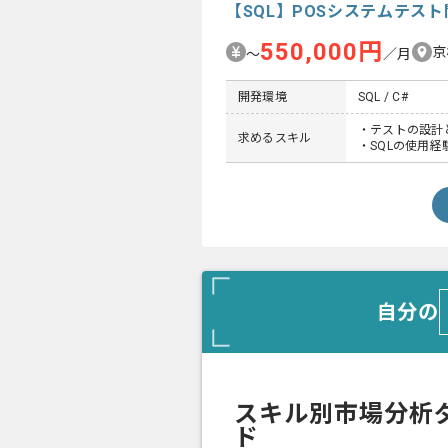
【SQL】POSシステムテス
550,000円
京
〜
／月
開発環境
SQL / C#
・テストの設計
求めるスキル
・SQLの使用経
自分の
スキル別市場分析
ド