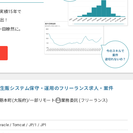
実績15年で
算出！
一目瞭然に。
向け生販システム保守・運用のフリーランス求人・案件
筋本町(大阪府)/一部リモート
業務委託
(フリーランス)
Oracle / Tomcat / JP/1 / JP1