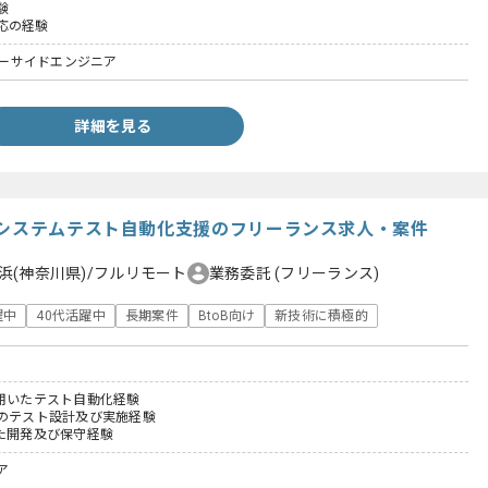
験
応の経験
ーバーサイドエンジニア
詳細を見る
システムテスト自動化支援のフリーランス求人・案件
浜(神奈川県)/フルリモート
業務委託
(フリーランス)
躍中
40代活躍中
長期案件
BtoB向け
新技術に積極的
htを用いたテスト自動化経験
ムのテスト設計及び実施経験
いた開発及び保守経験
ア