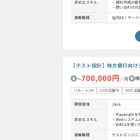
求めるスキル
・資料作成の経
・問い合わせ対
募集職種
社内SE / サ
【テスト設計】地方銀行向け
700,000円
横
〜
／月
リモートOK
20代活躍中
30代活
開発環境
Java
・Playwrig
求めるスキル
・Webシステ
・WACsを用
募集職種
テストエンジニ