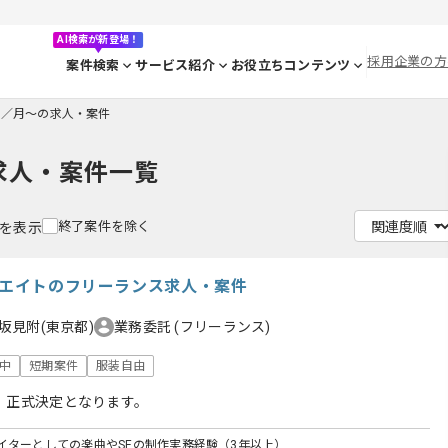
AI検索が新登場！
採用企業の方
案件検索
サービス紹介
お役立ちコンテンツ
円／月〜の求人・案件
求人・案件一覧
終了案件を除く
件を表示
リエイトのフリーランス求人・案件
坂見附(東京都)
業務委託
(フリーランス)
躍中
短期案件
服装自由
、正式決定となります。
イターとしての楽曲やSEの制作実務経験（3年以上）