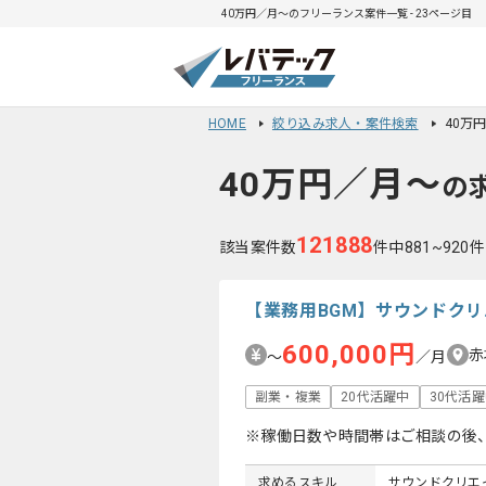
40万円／月〜のフリーランス案件一覧 - 23ページ目
HOME
絞り込み求人・案件検索
40万
40万円／月〜
の
121888
該当案件数
件中881~920
【業務用BGM】サウンドク
600,000円
赤
〜
／月
副業・複業
20代活躍中
30代活
※稼働日数や時間帯はご相談の後
求めるスキル
サウンドクリエ