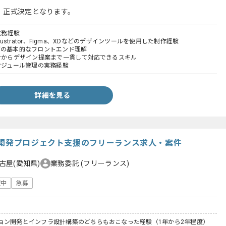
、正式決定となります。
実務経験
p、Illustrator、Figma、XDなどのデザインツールを使用した制作経験
SSなどの基本的なフロントエンド理解
設計からデザイン提案まで一貫して対応できるスキル
スケジュール管理の実務経験
詳細を見る
開発プロジェクト支援のフリーランス求人・案件
古屋(愛知県)
業務委託
(フリーランス)
躍中
急募
ョン開発とインフラ設計構築のどちらもおこなった経験（1年から2年程度）