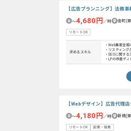
【広告プランニング】法務事
4,680円
金町(
〜
／時
リモートOK
・Web集客全
・リスティング
求めるスキル
・SEOに関す
・LPの改善デ
【Webデザイン】広告代理
4,180円
新橋(
〜
／時
リモートOK
副業・複業