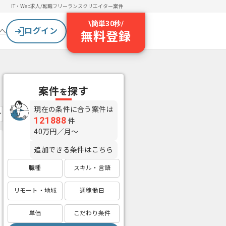
IT・Web求人/転職
フリーランスクリエイター案件
\
簡単30秒
/
ログイン
へ
無料登録
案件
探す
を
現在の条件に合う案件は
121888
件
40万円／月〜
追加できる条件はこちら
職種
スキル・言語
リモート・地域
週稼働日
単価
こだわり条件