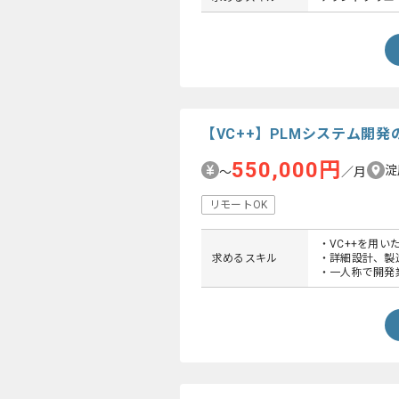
【VC++】PLMシステム開
550,000円
淀
〜
／月
リモートOK
・VC++を用い
求めるスキル
・詳細設計、製
・一人称で開発