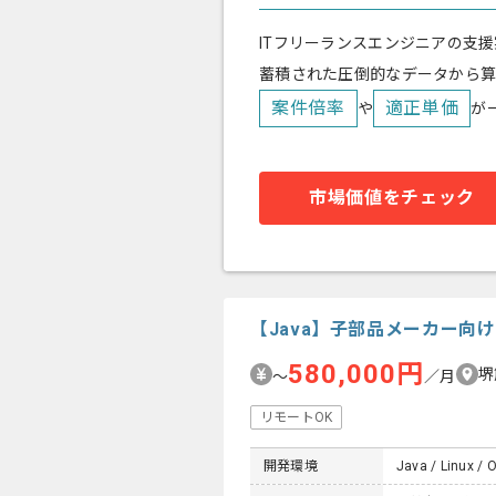
ITフリーランスエンジニアの支援
蓄積された圧倒的なデータから
案件倍率
適正単価
や
が
市場価値をチェック
【Java】子部品メーカー
580,000円
堺
〜
／月
リモートOK
開発環境
Java / Linux / 