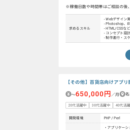
※稼働日数や時間帯はご相談の後
- Webデザイン
- Photosho
求めるスキル
- HTML/C
- コンセプト
- 制作進行・
【その他】百貨店向けアプリ
650,000円
名
〜
／月
20代活躍中
30代活躍中
40代活
開発環境
PHP / Perl
・アプリケーシ