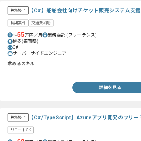
【C#】船舶会社向けチケット販売システム支
募集終了
長期案件
交通費補助
55
業務委託
(フリーランス)
〜
万円／月
博多(福岡県)
C#
サーバーサイドエンジニア
求めるスキル
・C#を用いた開発経験が3年以上
詳細を見る
【C#/TypeScript】Azureアプリ開発のフ
募集終了
リモートOK