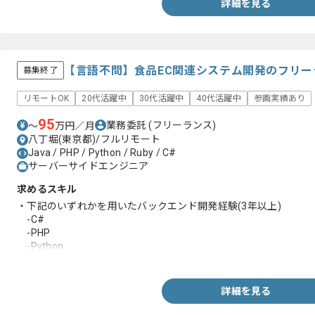
詳細を見る
【言語不問】食品EC関連システム開発のフリ
募集終了
リモートOK
20代活躍中
30代活躍中
40代活躍中
参画実績あり
95
業務委託
(フリーランス)
〜
万円／月
八丁堀(東京都)/フルリモート
Java / PHP / Python / Ruby / C#
サーバーサイドエンジニア
求めるスキル
・下記のいずれかを用いたバックエンド開発経験(3年以上)
-C#
-PHP
-Python
-Ruby
-Java
・AIエージェントを使用した開発経験
詳細を見る