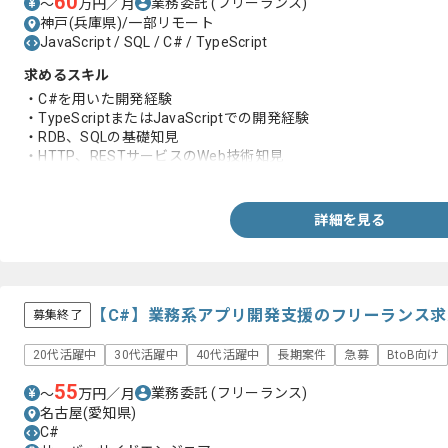
60
業務委託
(フリーランス)
〜
万円／月
神戸(兵庫県)/一部リモート
JavaScript / SQL / C# / TypeScript
求めるスキル
・C#を用いた開発経験
・TypeScriptまたはJavaScriptでの開発経験
・RDB、SQLの基礎知見
・HTTP、RESTサービスのWeb技術知見
・クラウド環境での開発経験
詳細を見る
【C#】業務系アプリ開発支援のフリーランス
募集終了
20代活躍中
30代活躍中
40代活躍中
長期案件
急募
BtoB向け
55
業務委託
(フリーランス)
〜
万円／月
名古屋(愛知県)
C#