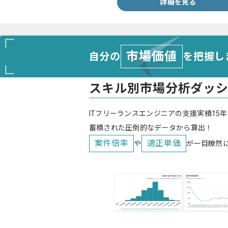
詳細を見る
市場価値
自分の
を把握し
スキル別市場分析ダッ
ITフリーランスエンジニアの支援実績15年
蓄積された圧倒的なデータから算出！
案件倍率
適正単価
や
が一目瞭然