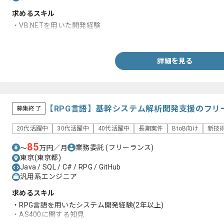
求めるスキル
・VB.NETを用いた開発経験
・基本設計以降のご経験
詳細を見る
【RPG言語】基幹システム解析開発支援のフリ
募集終了
20代活躍中
30代活躍中
40代活躍中
長期案件
BtoB向け
新技
85
業務委託
(フリーランス)
〜
万円／月
東京(東京都)
Java / SQL / C# / RPG / GitHub
汎用系エンジニア
求めるスキル
・RPG言語を用いたシステム開発経験(2年以上)
・AS400に関する知見