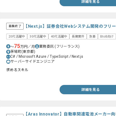
詳細を見る
【Next.js】証券会社Webシステム開発のフ
募集終了
20代活躍中
30代活躍中
40代活躍中
長期案件
急募
BtoB向け
75
業務委託
(フリーランス)
〜
万円／月
茅場町(東京都)
C# / Microsoft Azure / TypeScript / Next.js
サーバーサイドエンジニア
求めるスキル
・Next.jsを用いた基本設計以降の開発経験(2年以上)
詳細を見る
【Aras Innovator】自動車関連電池メー