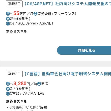
【C#/ASP.NET】社内向けシステム開発支援
募集終了
55
業務委託
(フリーランス)
〜
万円／月
高岳(愛知県)
C# / SQL Server / ASP.NET
求めるスキル
・テスト作業に関する実務経験
詳細を見る
【C言語】自動車会社向け電子制御システム開
募集終了
3,280
派遣
〜
円／時
刈谷(愛知県)
C言語 / C# / MATLAB
求めるスキル
・C言語を用いた開発経験