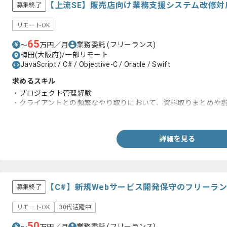
【上流SE】販売店向け業務支援システム改修
募集終了
リモートOK
65
業務委託
(フリーランス)
〜
万円／月
梅田(大阪府)/一部リモート
JavaScript / C# / Objective-C / Oracle / Swift
求めるスキル
・プロジェクト管理経験
・クライアントとの頻繁なやり取りにおいて、資料取りまとめや
・現行システムの解析経験(C#、CHTML、JavaScript、Oracle)
詳細を見る
【C#】新規Webサービス開発保守のフリーラ
募集終了
リモートOK
30代活躍中
50
業務委託
(フリーランス)