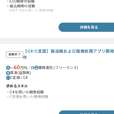
・ECU開発の経験
・組込開発の経験
・MATLABを用いた実務経験
・モデルベース開発の実務経験
詳細を見る
【C#/C言語】搬送機および画像処理アプリ開
募集終了
件
60
業務委託
(フリーランス)
〜
万円／月
草津(滋賀県)
C言語 / C#
求めるスキル
・C#を用いた開発経験
・C言語を用いた開発経験
・基本設計、詳細設計の経験