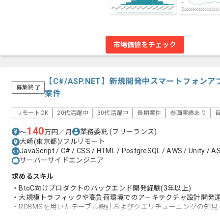
市場価値をチェック
【C#/ASP.NET】新規開発中スマートフォ
募集終了
案件
リモートOK
20代活躍中
30代活躍中
長期案件
参画実績あり
140
業務委託
(フリーランス)
〜
万円／月
大崎(東京都)/フルリモート
JavaScript / C# / CSS / HTML / PostgreSQL / AWS / Unity / A
サーバーサイドエンジニア
求めるスキル
・BtoC向けプロダクトのバックエンド開発経験(3年以上)
・大規模トラフィックや高負荷環境でのアーキテクチャ設計開発
・RDBMSを用いたテーブル設計およびクエリチューニングの知見
・GitHubを用いたチーム開発経験