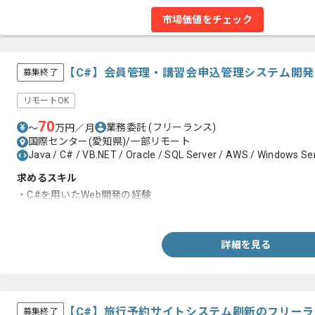
市場価値をチェック
【C#】会員管理・講習会申込管理システム開
募集終了
リモートOK
70
業務委託
(フリーランス)
〜
万円／月
国際センター(愛知県)/一部リモート
Java / C# / VB.NET / Oracle / SQL Server / AWS / Windows Se
求めるスキル
・C#を用いたWeb開発の経験
・基本設計以降の経験（またはミドルクラス以上の製造経験）
詳細を見る
【C#】旅行予約サイトシステム刷新のフリー
募集終了