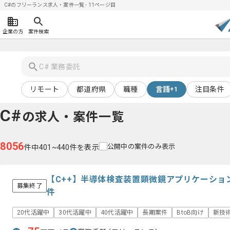
C#のフリーランス求人・案件一覧 - 11ページ目
企業の方
案件検索
リモート
都道府県
職種
言語
注目条件
+1
C#
の求人・案件一覧
8056
公開中の案件のみ表示
件中401~440件を表示
【C++】半導体検査装置顕微鏡アプリケーショ
募集終了
件
20代活躍中
30代活躍中
40代活躍中
長期案件
BtoB向け
新技