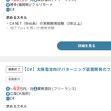
〜
万円／月
博多(福岡県)/フルリモート
C#
求めるスキル
・C#.NET（Web系）の実務開発経験（3年以上）
・.NET Core を用いた開発経験
・AWS環境下での開発/運用経験
詳細を見る
【C#】太陽電池向けパターニング装置開発の
募集終了
長期案件
63
業務委託
(フリーランス)
〜
万円／月
江坂(大阪府)
C#
求めるスキル