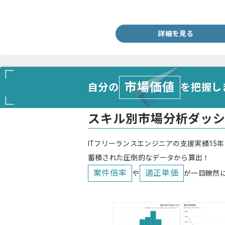
・JavaもしくはC#を用いた基本設計以降の実務経験
詳細を見る
市場価値
自分の
を把握し
スキル別市場分析ダッ
ITフリーランスエンジニアの支援実績15年
蓄積された圧倒的なデータから算出！
案件倍率
適正単価
や
が一目瞭然