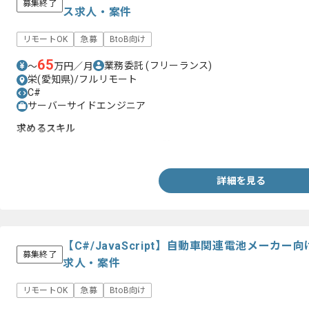
募集終了
ス求人・案件
リモートOK
急募
BtoB向け
65
業務委託
(フリーランス)
〜
万円／月
栄(愛知県)/フルリモート
C#
サーバーサイドエンジニア
求めるスキル
・Aras Innovatorを用いた開発経験
詳細を見る
【C#/JavaScript】自動車関連電池メーカ
募集終了
求人・案件
リモートOK
急募
BtoB向け