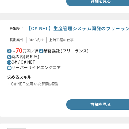
詳細を見る
【C#.NET】生産管理システム開発のフリーラ
募集終了
長期案件
BtoB向け
上流工程の仕事
70
業務委託
(フリーランス)
〜
万円／月
丸の内(愛知県)
C# / C#.NET
サーバーサイドエンジニア
求めるスキル
・C#.NETを用いた開発経験
・要件定義など上流の経験
詳細を見る