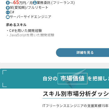
65
業務委託
(フリーランス)
〜
万円／月
栄(愛知県)/フルリモート
C#
サーバーサイドエンジニア
求めるスキル
・C#を用いた開発経験
・JavaScriptを用いた開発経験
・要件定義から一貫した開発経験
詳細を見る
市場価値
自分の
を把握し
スキル別市場分析ダッ
ITフリーランスエンジニアの支援実績15年