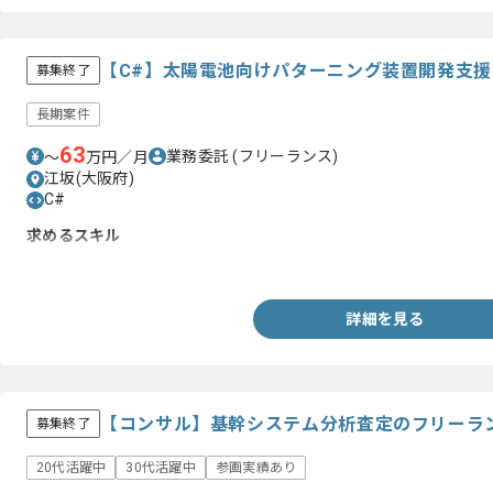
【C#】太陽電池向けパターニング装置開発支
募集終了
長期案件
63
業務委託
(フリーランス)
〜
万円／月
江坂(大阪府)
C#
求めるスキル
・C#を用いた開発経験5年以上
詳細を見る
【コンサル】基幹システム分析査定のフリーラ
募集終了
20代活躍中
30代活躍中
参画実績あり