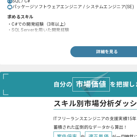
SQL / C#
パッケージソフトウェアエンジニア / システムエンジニア(SE)
求めるスキル
・C#での開発経験（3年以上）
・SQL Serverを用いた開発経験
・Stored Procedureの実務経験
詳細を見る
市場価値
自分の
を把握し
スキル別市場分析ダッ
ITフリーランスエンジニアの支援実績15年
蓄積された圧倒的なデータから算出！
案件倍率
適正単価
や
が一目瞭然