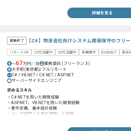
詳細を見る
【C#】物流会社向けシステム開発保守のフリ
募集終了
リモートOK
20代活躍中
30代活躍中
長期案件
BtoB向け
新技
67
業務委託
(フリーランス)
〜
万円／月
大手町(東京都)/フルリモート
C# / VB.NET / C#.NET / ASP.NET
サーバーサイドエンジニア
求めるスキル
・C#.NETを用いた開発経験
・ASP.NET、VB.NETを用いた開発経験
・要件定義、基本設計経験
・ユーザ部門と仕様を調整した経験
・AIツールの活用経験