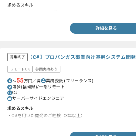
求めるスキル
・Reactを用いた開発経験
詳細を見る
【C#】プロパンガス事業向け基幹システム開
募集終了
リモートOK
参画実績あり
55
業務委託
(フリーランス)
〜
万円／月
博多(福岡県)/一部リモート
C#
サーバーサイドエンジニア
求めるスキル
・C#を用いた開発のご経験（3年以上）
・詳細設計工程を一人称でできる