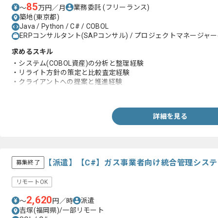
85
業務委託
(フリーランス)
〜
万円／月
築地(東京都)
Java / Python / C# / COBOL
ERPコンサルタント(SAPコンサル) / プロジェクトマネージャー(
求めるスキル
・システム(COBOL資産)の分析と整理経験
・リライト方針の策定と比較査定経験
・クライアントへの提案と推進経験
・ドキュメント作成経験
詳細を見る
【派遣】【C#】ガス事業者向け統合管理シス
募集終了
リモートOK
2,620
派遣
〜
円／時
吉塚(福岡県)/一部リモート