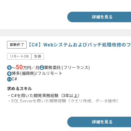
・C#を用いた開発経験5年以上
詳細を見る
【C#】Webシステムおよびバッチ処理改修の
募集終了
リモートOK
急募
50
業務委託
(フリーランス)
〜
万円／月
博多(福岡県)/フルリモート
C#
求めるスキル
・C#を用いた開発実務経験（3年以上）
・SQL Serverを用いた開発経験（クエリ作成、データ操作）
・Visual Studioを用いた開発/デバッグ経験
詳細を見る