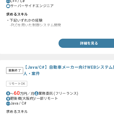
C++ / C#
サーバーサイドエンジニア
求めるスキル
・下記いずれかの経験
-PLCを用いた制御システム開発
-C#、C++等のプログラミング言語を用いた開発
詳細を見る
【Java/C#】自動車メーカー向けWEBシス
募集終了
人・案件
リモートOK
60
業務委託
(フリーランス)
〜
万円／月
肥後橋(大阪府)/一部リモート
Java / C#
求めるスキル