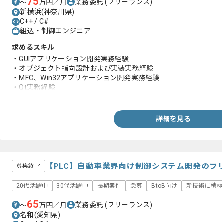
75
業務委託
(フリーランス)
〜
万円／月
新横浜(神奈川県)
C++ / C#
組込・制御エンジニア
求めるスキル
・GUIアプリケーション開発実務経験
・オブジェクト指向設計および実装実務経験
・MFC、Win32アプリケーション開発実務経験
・Qt実務経験
・C++を用いた実務経験
・バージョン管理ツールを用いた実務経験
詳細を見る
【PLC】自動車業界向け制御システム開発のフ
募集終了
20代活躍中
30代活躍中
長期案件
急募
BtoB向け
新技術に積
65
業務委託
(フリーランス)
〜
万円／月
名和(愛知県)