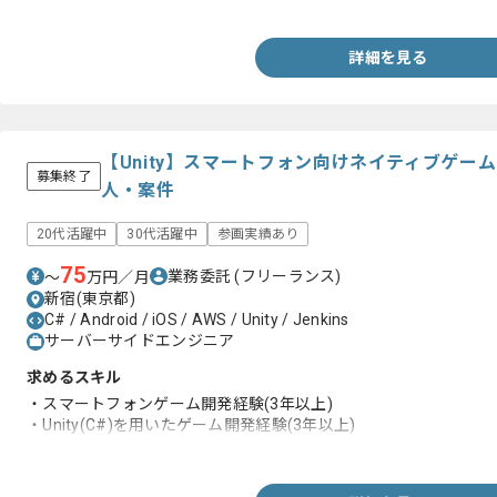
・一般的なRDBにおけるSQLを用いた実務経験
詳細を見る
【Unity】スマートフォン向けネイティブゲー
募集終了
人・案件
20代活躍中
30代活躍中
参画実績あり
75
業務委託
(フリーランス)
〜
万円／月
新宿(東京都)
C# / Android / iOS / AWS / Unity / Jenkins
サーバーサイドエンジニア
求めるスキル
・スマートフォンゲーム開発経験(3年以上)
・Unity(C#)を用いたゲーム開発経験(3年以上)
・中～大規模タイトルの開発運用経験(1年以上)