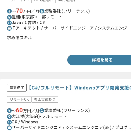
リモートOK
20代活躍中
30代活躍中
70
業務委託
(フリーランス)
〜
万円／月
豊洲(東京都)/一部リモート
Java / C言語 / C#
ITアーキテクト / サーバーサイドエンジニア / システムエンジニア
求めるスキル
・Javaを用いたWebシステム開発経験2年以上
詳細を見る
【C#/フルリモート】Windowsアプリ開発
募集終了
リモートOK
参画実績あり
60
業務委託
(フリーランス)
〜
万円／月
大江橋(大阪府)/フルリモート
C# / Windows
サーバーサイドエンジニア / システムエンジニア(SE) / プログラ