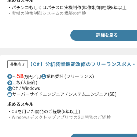
求めるスキル
・パチンコもしくはパチスロ実機制作(映像制御)経験5年以上
・実機の映像制御システムの構築の経験
・C言語またはC++の制作経験
詳細を見る
【C#】分析装置機能改修のフリーランス求人・
募集終了
58
業務委託
(フリーランス)
〜
万円／月
江坂(大阪府)
C# / Windows
サーバーサイドエンジニア / システムエンジニア(SE)
求めるスキル
・C#を用いた開発のご経験(5年以上)
・WindowsデスクトップアプリでのGUI開発のご経験
・フォームアプリ、ソケット通信のご経験