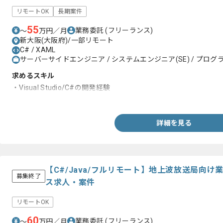
リモートOK
長期案件
55
業務委託
(フリーランス)
〜
万円／月
新大阪(大阪府)/一部リモート
C# / XAML
サーバーサイドエンジニア / システムエンジニア(SE) / プログラ
求めるスキル
・Visual Studio/C#の開発経験
・LivetまたはXAML(Xamarin)での開発経験
詳細を見る
【C#/Java/フルリモート】地上波放送局向
募集終了
ス求人・案件
リモートOK
60
業務委託
(フリーランス)
〜
万円／月