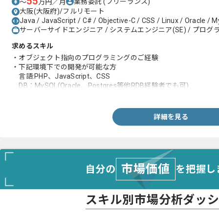
55
業務委託
(フリーランス)
〜
万円／月
大阪(大阪府)/フルリモート
Java / JavaScript / C# / Objective-C / CSS / Linux / Oracle /
サーバーサイドエンジニア / システムエンジニア(SE) / プログラ
求めるスキル
・オブジェクト指向のプログラミングのご経験
・下記環境下での開発が可能な方
言語:PHP、JavaScript、CSS
DB：MySQL(Oracle、Postgres等他RDB経験者でも可)
OS：Linux
詳細を見る
市場価値
自分の
を把握し
スキル別市場分析ダッ