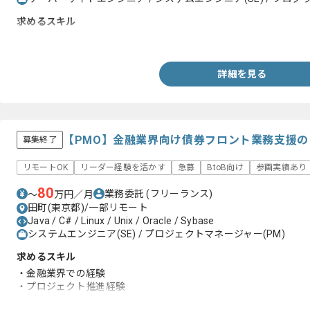
求めるスキル
・C#を用いた開発経験
詳細を見る
【PMO】金融業界向け債券フロント業務支援
募集終了
リモートOK
リーダー経験を活かす
急募
BtoB向け
参画実績あり
80
業務委託
(フリーランス)
〜
万円／月
田町(東京都)/一部リモート
Java / C# / Linux / Unix / Oracle / Sybase
システムエンジニア(SE) / プロジェクトマネージャー(PM)
求めるスキル
・金融業界での経験
・プロジェクト推進経験
・プログラム開発ならびに運用経験