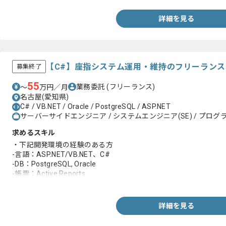
詳細を見る
【C#】座指システム運用・維持のフリーラン
募集終了
55
業務委託
(フリーランス)
〜
万円／月
名古屋(愛知県)
C# / VB.NET / Oracle / PostgreSQL / ASP.NET
サーバーサイドエンジニア / システムエンジニア(SE) / プログラ
求めるスキル
・下記開発環境の経験のある方
-言語：ASP.NET/VB.NET、C#
-DB：PostgreSQL, Oracle
-帳票：Active Reports
-開発ツール：Visual Studio
詳細を見る