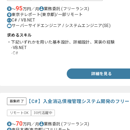
95
業務委託
(フリーランス)
〜
万円／月
東京テレポート(東京都)/一部リモート
C# / VB.NET
サーバーサイドエンジニア / システムエンジニア(SE)
求めるスキル
・下記いずれかを用いた基本設計、詳細設計、実装の経験
-VB.NET
-C#
・何かしらの言語を用いた開発経験5年以上
詳細を見る
【C#】入金消込債権管理システム開発のフリ
募集終了
リモートOK
30代活躍中
70
業務委託
(フリーランス)
〜
万円／月
東日本橋(東京都)/フルリモート