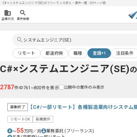
C# × システムエンジニア(SE)のフリーランス求人・案件一覧 - 20ページ目
企業の方
案件検索
リモート
都道府県
職種
言語
注目条件
+1
C#×システムエンジニア(SE)
2787
公開中の案件のみ表示
件中761~800件を表示
【C#/一部リモート】各種製造業向けシステム
募集終了
リモートOK
長期案件
55
業務委託
(フリーランス)
〜
万円／月