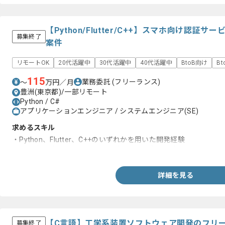
【Python/Flutter/C++】スマホ向け認
募集終了
案件
リモートOK
20代活躍中
30代活躍中
40代活躍中
BtoB向け
B
115
業務委託
(フリーランス)
〜
万円／月
豊洲(東京都)/一部リモート
Python / C#
アプリケーションエンジニア / システムエンジニア(SE)
求めるスキル
・Python、Flutter、C++のいずれかを用いた開発経験
・スマホアプリもしくはWebアプリの開発実務経験
詳細を見る
【C言語】工学系装置ソフトウェア開発のフリ
募集終了