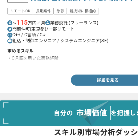
リモートOK
長期案件
急募
新技術に積極的
115
業務委託
(フリーランス)
〜
万円／月
門前仲町(東京都)/一部リモート
C++ / C言語 / C#
組込・制御エンジニア / システムエンジニア(SE)
求めるスキル
・C言語を用いた実務経験
・ハードウェアの知識
詳細を見る
市場価値
自分の
を把握し
スキル別市場分析ダッ