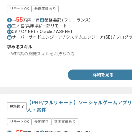
リモートOK
参画実績あり
55
業務委託
(フリーランス)
〜
万円／月
三ノ宮(兵庫県)/一部リモート
C# / C#.NET / Oracle / ASP.NET
サーバーサイドエンジニア / システムエンジニア(SE) / プログラ
求めるスキル
・WEB系の開発スキルをお持ちの方
(ASP.NET MVC、.NET Core、C#.NET、RDB、Oracle 19c)
詳細を見る
【PHP/フルリモート】ソーシャルゲームアプ
募集終了
人・案件
リモートOK
長期案件
参画実績あり