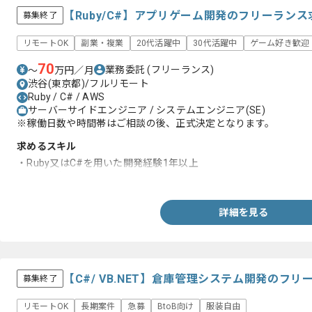
【Ruby/C#】アプリゲーム開発のフリーラン
募集終了
リモートOK
副業・複業
20代活躍中
30代活躍中
ゲーム好き歓迎
70
業務委託
(フリーランス)
〜
万円／月
渋谷(東京都)/フルリモート
Ruby / C# / AWS
サーバーサイドエンジニア / システムエンジニア(SE)
※稼働日数や時間帯はご相談の後、正式決定となります。
求めるスキル
・Ruby又はC#を用いた開発経験1年以上
・AWSの知見
詳細を見る
【C#/ VB.NET】倉庫管理システム開発のフ
募集終了
リモートOK
長期案件
急募
BtoB向け
服装自由