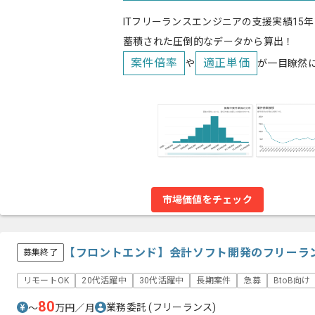
ITフリーランスエンジニアの支援実績15年
蓄積された圧倒的なデータから算出！
案件倍率
適正単価
や
が一目瞭然
市場価値をチェック
【フロントエンド】会計ソフト開発のフリーラ
募集終了
リモートOK
20代活躍中
30代活躍中
長期案件
急募
BtoB向け
80
業務委託
(フリーランス)
〜
万円／月