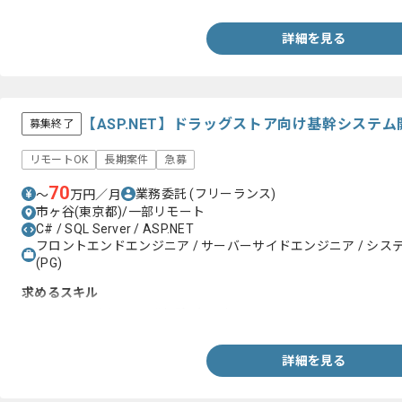
詳細を見る
【ASP.NET】ドラッグストア向け基幹システ
募集終了
リモートOK
長期案件
急募
70
業務委託
(フリーランス)
〜
万円／月
市ヶ谷(東京都)/一部リモート
C# / SQL Server / ASP.NET
フロントエンドエンジニア / サーバーサイドエンジニア / システム
(PG)
求めるスキル
・ASP.NETを用いた開発経験2年以上
詳細を見る