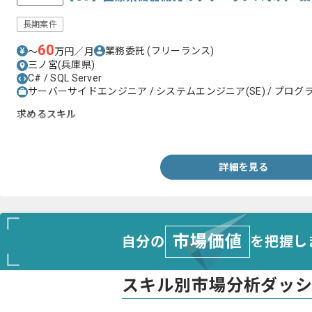
長期案件
60
業務委託
(フリーランス)
〜
万円／月
三ノ宮(兵庫県)
C# / SQL Server
サーバーサイドエンジニア / システムエンジニア(SE) / プログラ
求めるスキル
・C#、SQLServerを用いた開発のご経験
詳細を見る
市場価値
自分の
を把握し
スキル別市場分析ダッ