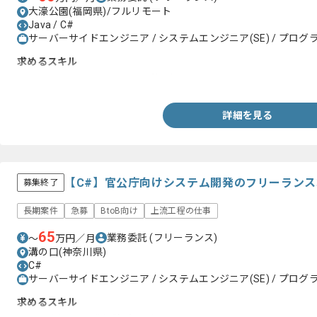
大濠公園(福岡県)/フルリモート
Java / C#
サーバーサイドエンジニア / システムエンジニア(SE) / プログラ
求めるスキル
・C#、Javaを用いた開発のご経験
詳細を見る
【C#】官公庁向けシステム開発のフリーラン
募集終了
長期案件
急募
BtoB向け
上流工程の仕事
65
業務委託
(フリーランス)
〜
万円／月
溝の口(神奈川県)
C#
サーバーサイドエンジニア / システムエンジニア(SE) / プログラ
求めるスキル