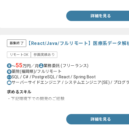
・C#を用いた開発経験3年以上
詳細を見る
【React/Java/フルリモート】医療系デー
募集終了
リモートOK
参画実績あり
55
業務委託
(フリーランス)
〜
万円／月
薬院(福岡県)/フルリモート
SQL / C# / PostgreSQL / React / Spring Boot
サーバーサイドエンジニア / システムエンジニア(SE) / プログラ
求めるスキル
・下記環境下での開発のご経験
React、Java（SpringBoot）、C#、SQL(PostgreSQL )
詳細を見る