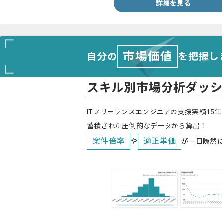
詳細を見る
市場価値
自分の
を把握し
スキル別市場分析ダッ
ITフリーランスエンジニアの支援実績15年
蓄積された圧倒的なデータから算出！
案件倍率
適正単価
や
が一目瞭然