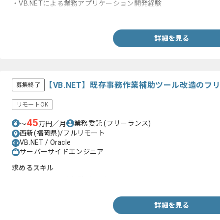
・VB.NETによる業務アプリケーション開発経験
・SQLの利用経験
詳細を見る
【VB.NET】既存事務作業補助ツール改造のフ
募集終了
リモートOK
45
業務委託
(フリーランス)
〜
万円／月
西新(福岡県)/フルリモート
VB.NET / Oracle
サーバーサイドエンジニア
求めるスキル
・VB.NETでの開発経験3年以上
詳細を見る