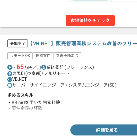
市場価値をチェック
【VB.NET】販売管理業務システム改善のフリ
募集終了
リモートOK
長期案件
参画実績あり
65
業務委託
(フリーランス)
〜
万円／月
東陽町(東京都)/フルリモート
VB.NET
サーバーサイドエンジニア / システムエンジニア(SE)
求めるスキル
・VB.netを用いた開発経験
・要件定義の経験
・設計書の作成
詳細を見る