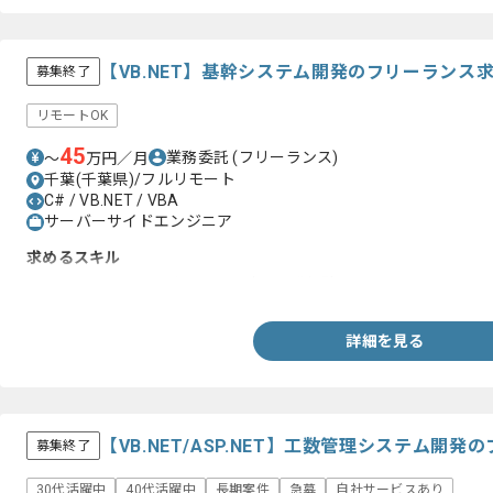
【VB.NET】基幹システム開発のフリーランス
募集終了
リモートOK
45
業務委託
(フリーランス)
〜
万円／月
千葉(千葉県)/フルリモート
C# / VB.NET / VBA
サーバーサイドエンジニア
求めるスキル
・VB.NET、C#のいずれかの設計、開発経験
詳細を見る
【VB.NET/ASP.NET】工数管理システム開
募集終了
30代活躍中
40代活躍中
長期案件
急募
自社サービスあり