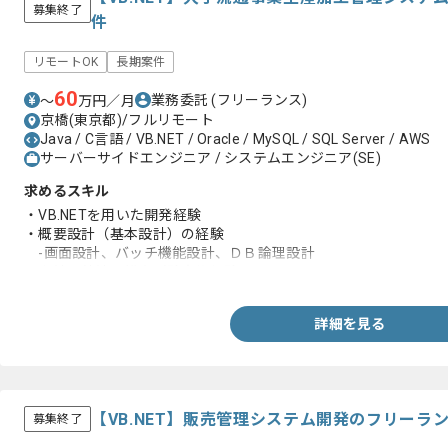
募集終了
件
リモートOK
長期案件
60
業務委託
(フリーランス)
〜
万円／月
京橋(東京都)/フルリモート
Java / C言語 / VB.NET / Oracle / MySQL / SQL Server / AWS
サーバーサイドエンジニア / システムエンジニア(SE)
求めるスキル
・VB.NETを用いた開発経験
・概要設計（基本設計）の経験
-画面設計、バッチ機能設計、ＤＢ論理設計
・内結、外結、総合試験実施経験
詳細を見る
【VB.NET】販売管理システム開発のフリーラ
募集終了