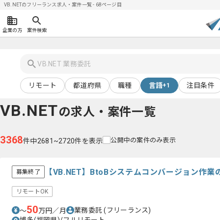
VB.NETのフリーランス求人・案件一覧 - 68ページ目
企業の方
案件検索
リモート
都道府県
職種
言語
注目条件
+1
VB.NET
の求人・案件一覧
3368
公開中の案件のみ表示
件中2681~2720件を表示
【VB.NET】BtoBシステムコンバージョン作
募集終了
リモートOK
50
業務委託
(フリーランス)
〜
万円／月