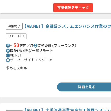
市場価値をチェック
【VB.NET】金融系システムエンハンス作業の
募集終了
リモートOK
50
業務委託
(フリーランス)
〜
万円／月
博多(福岡県)/一部リモート
VB.NET
サーバーサイドエンジニア
求めるスキル
・VB.NETでの開発経験
詳細を見る
【VB.NET】大手流通事業生産加工管理システ