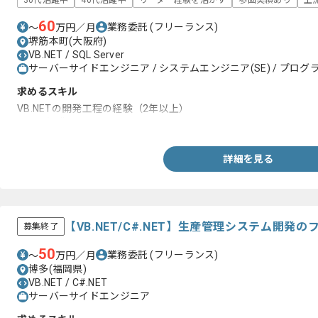
30代活躍中
40代活躍中
リーダー経験を活かす
参画実績あり
上
60
業務委託
(フリーランス)
〜
万円／月
堺筋本町(大阪府)
VB.NET / SQL Server
サーバーサイドエンジニア / システムエンジニア(SE) / プログラ
求めるスキル
VB.NETの開発工程の経験（2年以上）
SQLの知識
詳細を見る
【VB.NET/C#.NET】生産管理システム開発
募集終了
50
業務委託
(フリーランス)
〜
万円／月
博多(福岡県)
VB.NET / C#.NET
サーバーサイドエンジニア