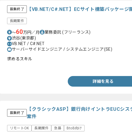
【VB.NET/C#.NET】ECサイト構築パッケ
募集終了
長期案件
60
業務委託
(フリーランス)
〜
万円／月
渋谷(東京都)
VB.NET / C#.NET
サーバーサイドエンジニア / システムエンジニア(SE)
求めるスキル
・VB.NET、C#.NETのいずれかの言語を用いた開発経験2年以上
詳細を見る
【クラシックASP】銀行向けイントラEUCシ
募集終了
案件
リモートOK
長期案件
急募
BtoB向け