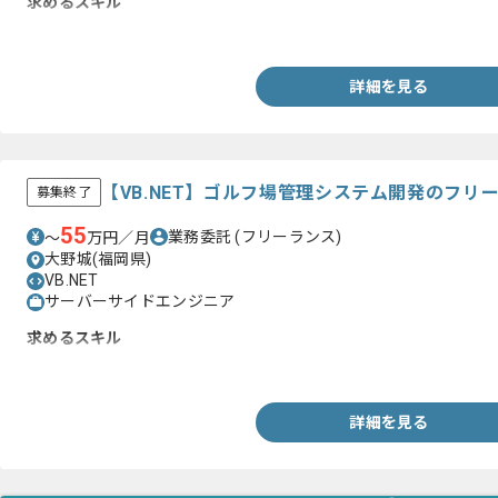
求めるスキル
・VB.NETもしくはC#.NETでの開発経験
詳細を見る
【VB.NET】ゴルフ場管理システム開発のフリ
募集終了
55
業務委託
(フリーランス)
〜
万円／月
大野城(福岡県)
VB.NET
サーバーサイドエンジニア
求めるスキル
・VB.NETでの開発経験
詳細を見る