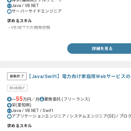
博多(福岡県)/フルリモート
Java / VB.NET
サーバーサイドエンジニア
求めるスキル
・VB.NETでの開発経験
・基本設計の経験
詳細を見る
【Java/Swift】電力向け家庭用Webサービ
募集終了
BtoB向け
55
業務委託
(フリーランス)
〜
万円／月
栄(愛知県)
Java / VB.NET / Swift
アプリケーションエンジニア / システムエンジニア(SE) / プログ
求めるスキル