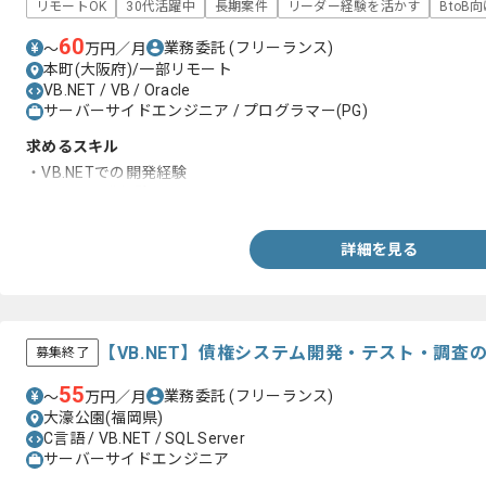
リモートOK
30代活躍中
長期案件
リーダー経験を活かす
BtoB
60
業務委託
(フリーランス)
〜
万円／月
本町(大阪府)/一部リモート
VB.NET / VB / Oracle
サーバーサイドエンジニア / プログラマー(PG)
求めるスキル
・VB.NETでの開発経験
・Oracle開発経験
詳細を見る
【VB.NET】債権システム開発・テスト・調査
募集終了
55
業務委託
(フリーランス)
〜
万円／月
大濠公園(福岡県)
C言語 / VB.NET / SQL Server
サーバーサイドエンジニア