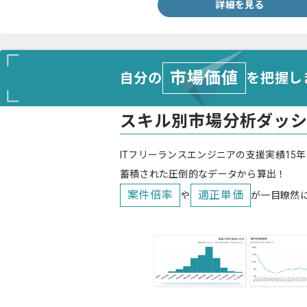
詳細を見る
市場価値
自分の
を把握し
スキル別市場分析ダッ
ITフリーランスエンジニアの支援実績15年
蓄積された圧倒的なデータから算出！
案件倍率
適正単価
や
が一目瞭然