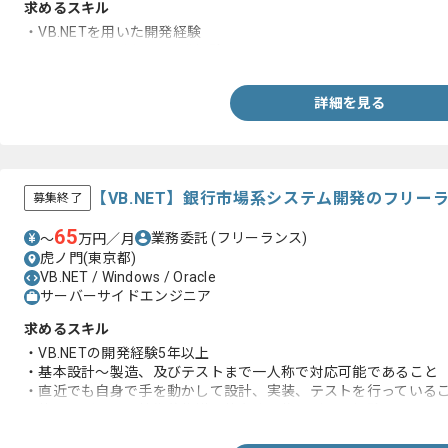
求めるスキル
・VB.NETを用いた開発経験
・SQLServerを用いた開発経験
詳細を見る
【VB.NET】銀行市場系システム開発のフリー
募集終了
65
業務委託
(フリーランス)
〜
万円／月
虎ノ門(東京都)
VB.NET / Windows / Oracle
サーバーサイドエンジニア
求めるスキル
・VB.NETの開発経験5年以上
・基本設計～製造、及びテストまで一人称で対応可能であること
・直近でも自身で手を動かして設計、実装、テストを行っている
・他メンバーへの技術的指導、他者成果物レビュー経験