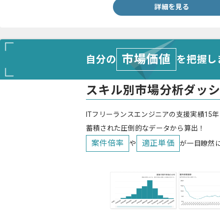
詳細を見る
市場価値
自分の
を把握し
スキル別市場分析ダッ
ITフリーランスエンジニアの支援実績15年
蓄積された圧倒的なデータから算出！
案件倍率
適正単価
や
が一目瞭然