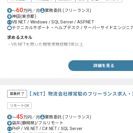
60
業務委託
(フリーランス)
〜
万円／月
神田(東京都)
VB.NET / Windows / SQL Server / ASP.NET
テクニカルサポート・ヘルプデスク / サーバーサイドエンジニア 
求めるスキル
・VB.NETを用いた開発実務経験3年以上
・ASP.NETを用いた開発実務経験3年以上
詳細を見る
【.NET】物流会社様常駐のフリーランス求人・
募集終了
リモートOK
45
業務委託
(フリーランス)
〜
万円／月
袋井(静岡県)/フルリモート
PHP / VB.NET / C#.NET / SQL Server