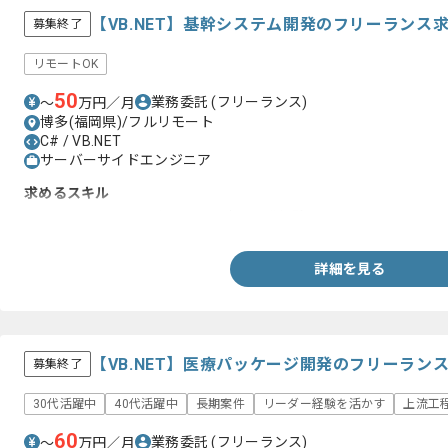
【VB.NET】基幹システム開発のフリーランス
募集終了
リモートOK
50
業務委託
(フリーランス)
〜
万円／月
博多(福岡県)/フルリモート
C# / VB.NET
サーバーサイドエンジニア
求めるスキル
・VB.NET、C#のいずれかの設計、開発経験
詳細を見る
【VB.NET】医療パッケージ開発のフリーラン
募集終了
30代活躍中
40代活躍中
長期案件
リーダー経験を活かす
上流工
60
業務委託
(フリーランス)
〜
万円／月