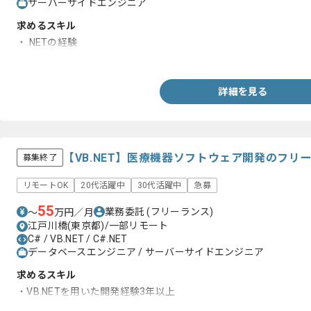
サーバーサイドエンジニア
求めるスキル
・.NETの経験
・SQL Serverの経験
詳細を見る
【VB.NET】医療機器ソフトウェア開発のフリ
募集終了
リモートOK
20代活躍中
30代活躍中
急募
55
業務委託
(フリーランス)
〜
万円／月
江戸川橋(東京都)/一部リモート
C# / VB.NET / C#.NET
データベースエンジニア / サーバーサイドエンジニア
求めるスキル
・VB.NETを用いた開発経験3年以上
・詳細設計のご経験