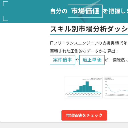
市場価値
自分の
を把握し
スキル別市場分析ダッ
ITフリーランスエンジニアの支援実績15年
蓄積された圧倒的なデータから算出！
案件倍率
適正単価
や
が一目瞭然
市場価値をチェック