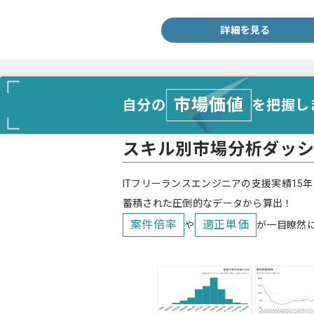
詳細を見る
市場価値
自分の
を把握し
スキル別市場分析ダッ
ITフリーランスエンジニアの支援実績15年
蓄積された圧倒的なデータから算出！
案件倍率
適正単価
や
が一目瞭然