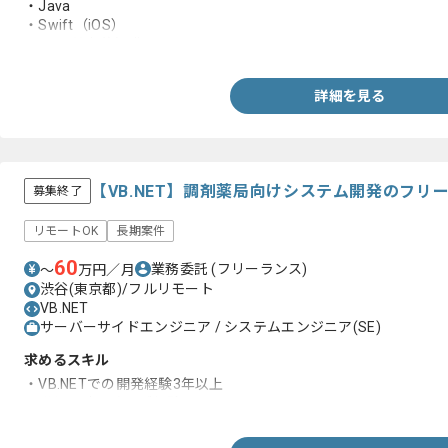
・Java
・Swift（iOS）
・DBの基本的知識
詳細を見る
【VB.NET】調剤薬局向けシステム開発のフリ
募集終了
リモートOK
長期案件
60
業務委託
(フリーランス)
〜
万円／月
渋谷(東京都)/フルリモート
VB.NET
サーバーサイドエンジニア / システムエンジニア(SE)
求めるスキル
・VB.NETでの開発経験3年以上
・詳細設計以降のご経験