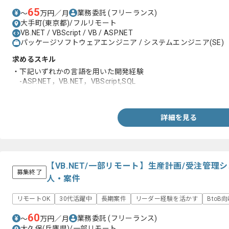
65
業務委託
(フリーランス)
〜
万円／月
大手町(東京都)/フルリモート
VB.NET / VBScript / VB / ASP.NET
パッケージソフトウェアエンジニア / システムエンジニア(SE)
求めるスキル
・下記いずれかの言語を用いた開発経験
-ASP.NET，VB.NET，VBScript,SQL
・クラシックASPを用いた開発経験
詳細を見る
【VB.NET/一部リモート】生産計画/受注管
募集終了
人・案件
リモートOK
30代活躍中
長期案件
リーダー経験を活かす
BtoB
60
業務委託
(フリーランス)
〜
万円／月
大久保(兵庫県)/一部リモート