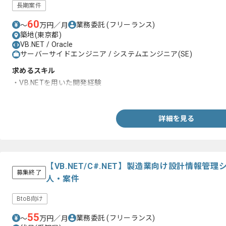
長期案件
60
業務委託
(フリーランス)
〜
万円／月
築地(東京都)
VB.NET / Oracle
サーバーサイドエンジニア / システムエンジニア(SE)
求めるスキル
・VB.NETを用いた開発経験
・Oracle 環境下での設計、開発の経験
詳細を見る
【VB.NET/C#.NET】製造業向け設計情報
募集終了
人・案件
BtoB向け
55
業務委託
(フリーランス)
〜
万円／月