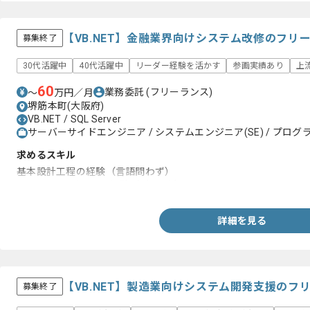
【VB.NET】金融業界向けシステム改修のフリ
募集終了
30代活躍中
40代活躍中
リーダー経験を活かす
参画実績あり
上
60
業務委託
(フリーランス)
〜
万円／月
堺筋本町(大阪府)
VB.NET / SQL Server
サーバーサイドエンジニア / システムエンジニア(SE) / プログラ
求めるスキル
基本設計工程の経験（言語問わず）
VB.NETの開発工程の経験（2年以上）
詳細を見る
【VB.NET】製造業向けシステム開発支援のフ
募集終了