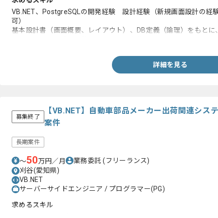
求めるスキル
VB.NET、PostgreSQLの開発経験 設計経験（新規画面設計
可）
基本設計書（画面概要、レイアウト）、DB定義（論理）をもとに
各イベントの設計が可能であることを条件とします。
詳細を見る
【VB.NET】自動車部品メーカー出荷関連シ
募集終了
案件
長期案件
50
業務委託
(フリーランス)
〜
万円／月
刈谷(愛知県)
VB.NET
サーバーサイドエンジニア / プログラマー(PG)
求めるスキル
VB.NETの開発経験