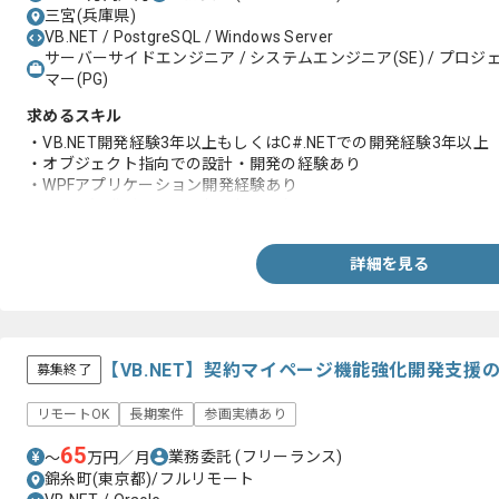
三宮(兵庫県)
VB.NET / PostgreSQL / Windows Server
サーバーサイドエンジニア / システムエンジニア(SE) / プロジェ
マー(PG)
求めるスキル
・VB.NET開発経験3年以上もしくはC#.NETでの開発経験3年以上
・オブジェクト指向での設計・開発の経験あり
・WPFアプリケーション開発経験あり
・RDBの知識がありSQL文を書ける方
詳細を見る
【VB.NET】契約マイページ機能強化開発支援
募集終了
リモートOK
長期案件
参画実績あり
65
業務委託
(フリーランス)
〜
万円／月
錦糸町(東京都)/フルリモート