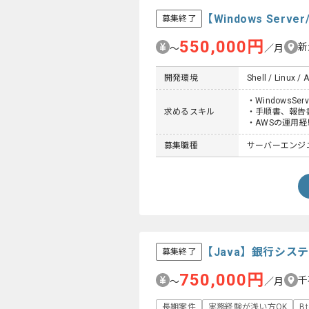
【Windows Se
募集終了
550,000円
新
〜
／月
開発環境
Shell / Linux /
・WindowsS
求めるスキル
・手順書、報告
・AWSの運用
募集職種
サーバーエンジ
【Java】銀行シ
募集終了
750,000円
千
〜
／月
長期案件
実務経験が浅い方OK
B