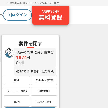
IT・Web求人/転職
フリーランスクリエイター案件
\
簡単30秒
/
ログイン
へ
無料登録
案件
探す
を
現在の条件に合う案件は
1074
件
Shell
追加できる条件はこちら
職種
スキル・言語
リモート・地域
週稼働日
単価
こだわり条件