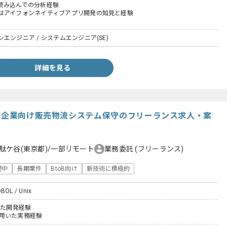
読み込んでの分析経験
はアイフォンネイティブアプリ開発の知見と経験
エンジニア / システムエンジニア(SE)
詳細を見る
物流企業向け販売物流システム保守のフリーランス求人・案
駄ケ谷(東京都)/一部リモート
業務委託
(フリーランス)
躍中
長期案件
BtoB向け
新技術に積極的
OBOL / Unix
いた開発経験
lを用いた実務経験