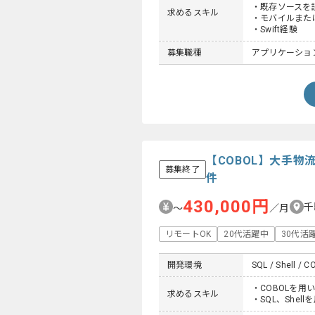
・既存ソースを
求めるスキル
・モバイルまた
・Swift経験
募集職種
アプリケーション
【COBOL】大手
募集終了
件
430,000円
千
〜
／月
リモートOK
20代活躍中
30代活
開発環境
SQL / Shell / C
・COBOLを用
求めるスキル
・SQL、Shel