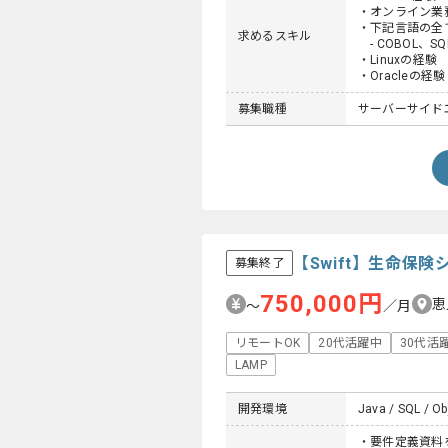
・オンライン業
・下記言語の全
求めるスキル
- COBOL、SQL
・Linuxの経験
・Oracleの経験
募集職種
サーバーサイドエ
【Swift】生命保
募集終了
750,000円
恵
〜
／月
リモートOK
20代活躍中
30代活
LAMP
開発環境
Java / SQL / Ob
・要件定義資料