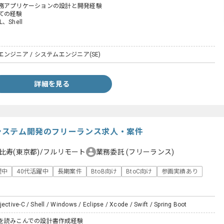
務アプリケーションの設計と開発経験
ての経験
、Shell
ンジニア / システムエンジニア(SE)
詳細を見る
険システム開発のフリーランス求人・案件
比寿(東京都)/フルリモート
業務委託
(フリーランス)
躍中
40代活躍中
長期案件
BtoB向け
BtoC向け
参画実績あり
jective-C / Shell / Windows / Eclipse / Xcode / Swift / Spring Boot
を読みこんでの設計書作成経験