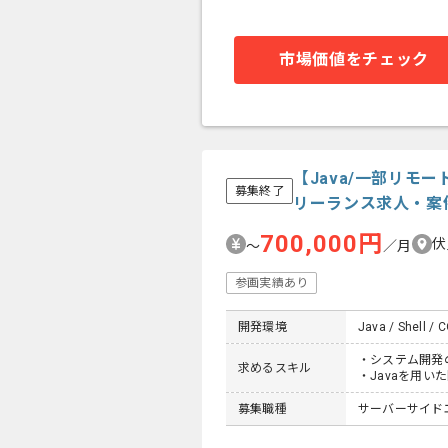
市場価値をチェック
【Java/一部リ
募集終了
リーランス求人・案
700,000円
伏
〜
／月
参画実績あり
開発環境
Java / Shell /
・システム開発
求めるスキル
・Javaを用い
募集職種
サーバーサイドエン