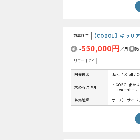
【COBOL】キャ
募集終了
550,000円
飯
〜
／月
リモートOK
開発環境
Java / Shell / 
・COBOLまた
求めるスキル
java＋shell、
募集職種
サーバーサイドエン