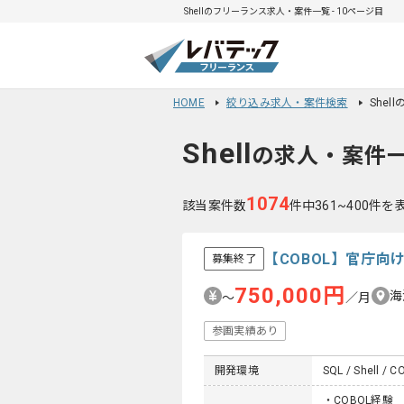
Shellのフリーランス求人・案件一覧 - 10ページ目
HOME
絞り込み求人・案件検索
Shel
Shell
の求人・案件
1074
該当案件数
件中361~400件を
【COBOL】官庁
募集終了
750,000円
海
〜
／月
参画実績あり
開発環境
SQL / Shell / C
・COBOL経験