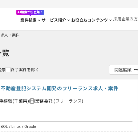
AI検索が新登場！
採用企業の方
案件検索
サービス紹介
お役立ちコンテンツ
lの求人・案件
一覧
終了案件を除く
表示
向け不動産登記システム開発のフリーランス求人・案件
浜幕張(千葉県)
業務委託
(フリーランス)
OBOL / Linux / Oracle