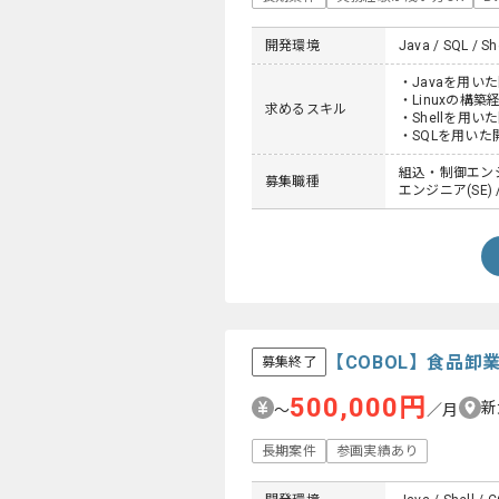
開発環境
Java / SQL / She
・Javaを用い
・Linuxの構築
求めるスキル
・Shellを用い
・SQLを用いた
組込・制御エンジ
募集職種
エンジニア(SE) 
【COBOL】食品
募集終了
500,000円
新
〜
／月
長期案件
参画実績あり