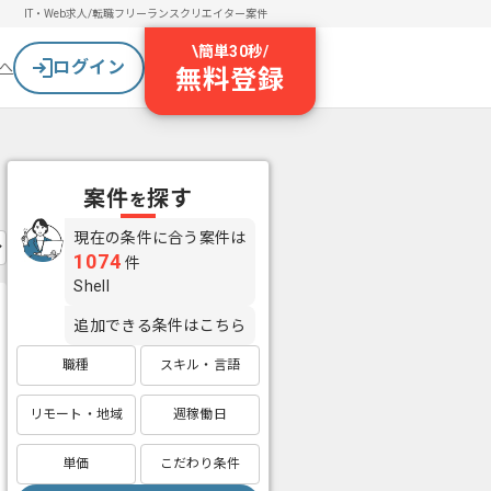
IT・Web求人/転職
フリーランスクリエイター案件
\
簡単30秒
/
ログイン
へ
無料登録
案件
探す
を
現在の条件に合う案件は
1074
件
Shell
追加できる条件はこちら
職種
スキル・言語
リモート・地域
週稼働日
単価
こだわり条件