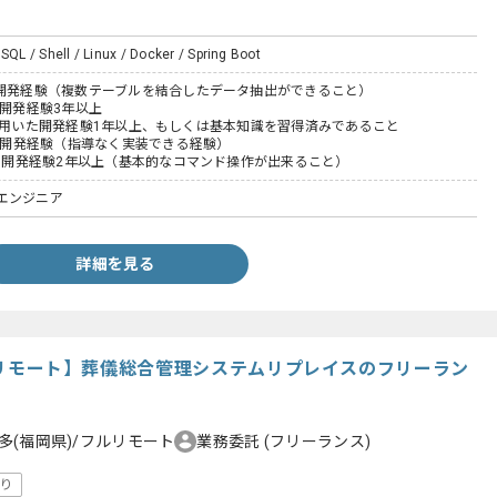
SQL / Shell / Linux / Docker / Spring Boot
た開発経験（複数テーブルを結合したデータ抽出ができること）
た開発経験3年以上
bootを用いた開発経験1年以上、もしくは基本知識を習得済みであること
いた開発経験（指導なく実装できる経験）
いた開発経験2年以上（基本的なコマンド操作が出来ること）
エンジニア
詳細を見る
/フルリモート】葬儀総合管理システムリプレイスのフリーラン
多(福岡県)/フルリモート
業務委託
(フリーランス)
り