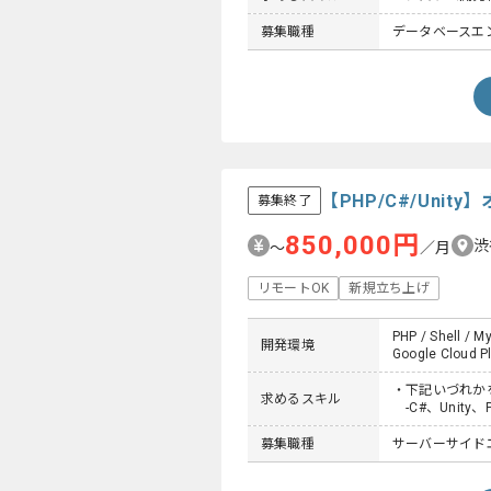
募集職種
データベースエンジ
【PHP/C#/Un
募集終了
850,000円
渋
〜
／月
リモートOK
新規立ち上げ
PHP / Shell / My
開発環境
Google Cloud P
・下記いづれか
求めるスキル
-C#、Unity、
募集職種
サーバーサイド