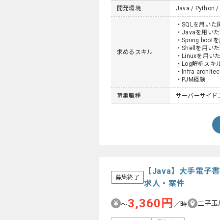
開発環境
Java / Python / 
・SQLを用い
・Javaを用い
・Spring b
・Shellを用
求めるスキル
・Linuxを用
・Log解析スキ
・Infra archi
・PJM経験
募集職種
サーバーサイド
【Java】大手電子
募集終了
求人・案件
3,360円
二子玉
〜
／時