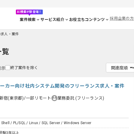
AI検索が新登場！
採用企業の方
案件検索
サービス紹介
お役立ちコンテンツ
lの求人・案件
一覧
終了案件を除く
表示
メーカー向け社内システム開発のフリーランス求人・案件
新宿(東京都)/一部リモート
業務委託
(フリーランス)
 Shell / PL/SQL / Linux / SQL Server / Windows Server
経験3年以上