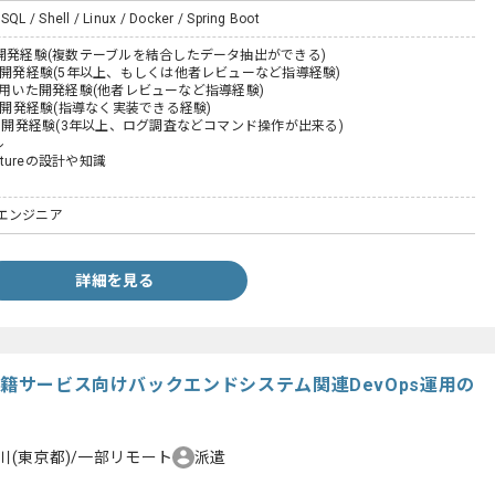
SQL / Shell / Linux / Docker / Spring Boot
た開発経験(複数テーブルを結合したデータ抽出ができる)
た開発経験(5年以上、もしくは他者レビューなど指導経験)
ootを用いた開発経験(他者レビューなど指導経験)
いた開発経験(指導なく実装できる経験)
いた開発経験(3年以上、ログ調査などコマンド操作が出来る)
ル
tectureの設計や知識
エンジニア
詳細を見る
書籍サービス向けバックエンドシステム関連DevOps運用の
川(東京都)/一部リモート
派遣