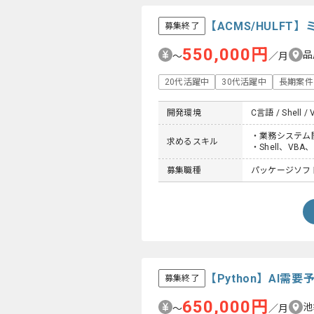
【ACMS/HULF
募集終了
550,000円
品
〜
／月
20代活躍中
30代活躍中
長期案件
開発環境
C言語 / Shell / 
・業務システム
求めるスキル
・Shell、VB
募集職種
パッケージソフ
【Python】AI
募集終了
650,000円
池
〜
／月