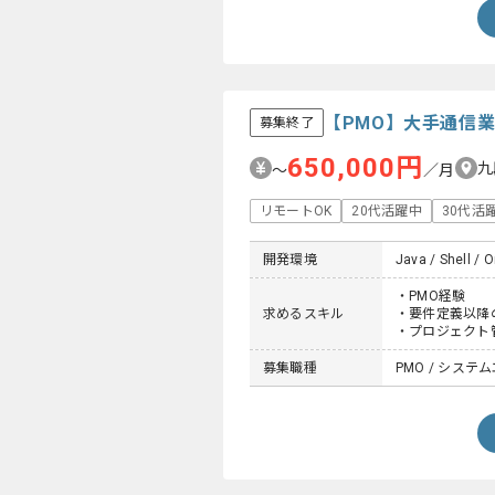
【PMO】大手通信
募集終了
650,000円
九
〜
／月
リモートOK
20代活躍中
30代活
開発環境
Java / Shell / 
・PMO経験
求めるスキル
・要件定義以降
・プロジェクト
募集職種
PMO / システム