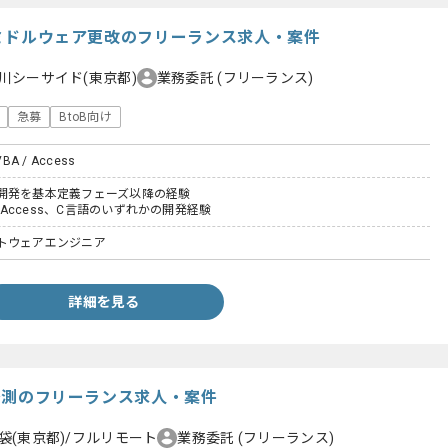
T】ミドルウェア更改のフリーランス求人・案件
川シーサイド(東京都)
業務委託
(フリーランス)
急募
BtoB向け
VBA / Access
開発を基本定義フェーズ以降の経験
A、Access、C言語のいずれかの開発経験
トウェアエンジニア
詳細を見る
需要予測のフリーランス求人・案件
袋(東京都)/フルリモート
業務委託
(フリーランス)