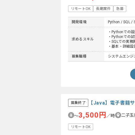
リモートOK
長期案件
急募
開発環境
Python / SQL / 
・Pythonでの
・Pythonでの
求めるスキル
・SQLでの実務
・基本・詳細設
募集職種
システムエンジニ
【Java】電子書
募集終了
3,500円
二子玉
〜
／時
リモートOK