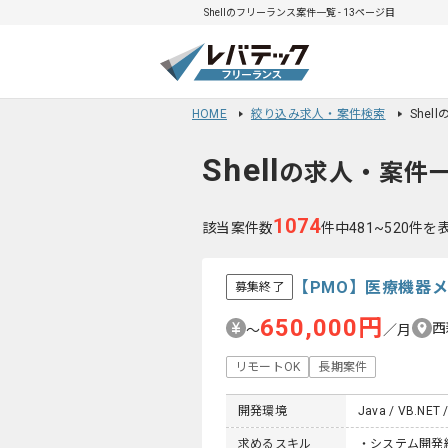
Shellのフリーランス案件一覧 - 13ページ目
HOME
絞り込み求人・案件検索
Shel
Shell
の求人・案件
1074
該当案件数
件中481~520件を
【PMO】医療機器
募集終了
650,000円
西
〜
／月
リモートOK
長期案件
開発環境
Java / VB.NET /
求めるスキル
・システム開発