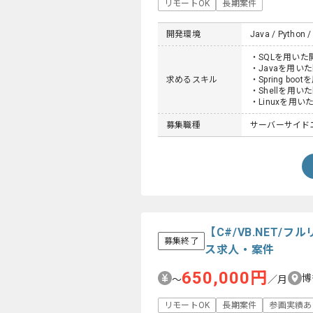
リモートOK
長期案件
開発環境
Java / Python / 
・SQLを用い
・Javaを用い
求めるスキル
・Spring 
・Shellを用
・Linuxを用
募集職種
サーバーサイド
【C#/VB.NET
募集終了
ス求人・案件
650,000円
博
〜
／月
リモートOK
長期案件
参画実績あ