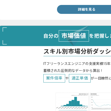
詳細を見る
市場価値
自分の
を把握し
スキル別市場分析ダッ
ITフリーランスエンジニアの支援実績15年
蓄積された圧倒的なデータから算出！
案件倍率
適正単価
や
が一目瞭然