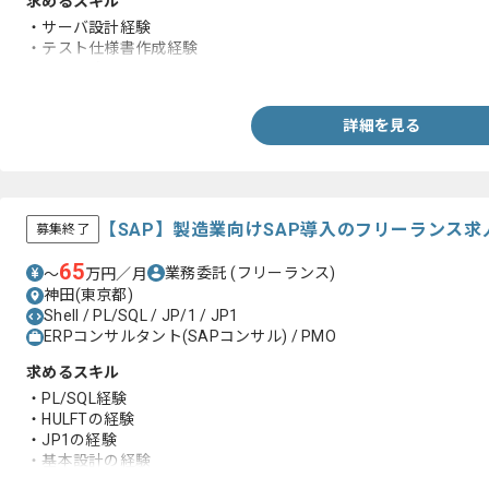
求めるスキル
・サーバ設計経験
・テスト仕様書作成経験
・Linuxの知見
詳細を見る
【SAP】製造業向けSAP導入のフリーランス求
募集終了
65
業務委託
(フリーランス)
〜
万円／月
神田(東京都)
Shell / PL/SQL / JP/1 / JP1
ERPコンサルタント(SAPコンサル) / PMO
求めるスキル
・PL/SQL経験
・HULFTの経験
・JP1の経験
・基本設計の経験
・折衝経験