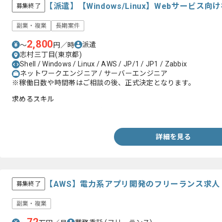
【派遣】【Windows/Linux】Webサービス
募集終了
副業・複業
長期案件
2,800
派遣
〜
円／時
志村三丁目(東京都)
Shell / Windows / Linux / AWS / JP/1 / JP1 / Zabbix
ネットワークエンジニア / サーバーエンジニア
※稼働日数や時間帯はご相談の後、正式決定となります。
求めるスキル
・ネットワーク運用保守経験3年以上
詳細を見る
【AWS】電力系アプリ開発のフリーランス求人
募集終了
副業・複業