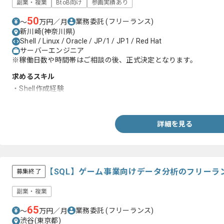
副業・複業
BtoB向け
参画実績あり
50
業務委託
(フリーランス)
〜
万円／月
新川崎(神奈川県)
Shell / Linux / Oracle / JP/1 / JP1 / Red Hat
サーバーエンジニア
※稼働日数や時間帯はご相談の後、正式決定となります。
求めるスキル
・Shell作成経験
・Shell移行経験
詳細を見る
【SQL】ゲーム事業向けデータ分析のフリーラ
募集終了
副業・複業
65
業務委託
(フリーランス)
〜
万円／月
渋谷(東京都)