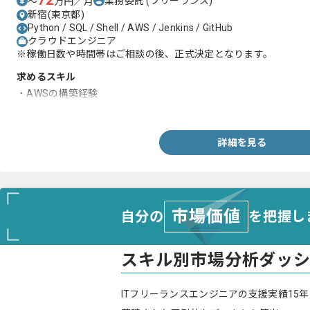
72
業務委託
(フリーランス)
〜
万円／月
新宿(東京都)
Python / SQL / Shell / AWS / Jenkins / GitHub
クラウドエンジニア
※稼働日数や時間帯はご相談の後、正式決定となります。
求めるスキル
・AWSの構築経験
・Jenkins/Githubのオペレーション経験
詳細を見る
市場価値
自分の
を把握し
スキル別市場分析ダッ
ITフリーランスエンジニアの支援実績15年