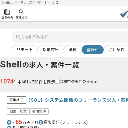
Shellのフリーランス案件一覧 - 18ページ目
企業の方
案件検索
リモート
都道府県
職種
言語
注目条件
+1
Shell
の求人・案件一覧
1074
公開中の案件のみ表示
件中681~720件を表示
【SQL】システム開発のフリーランス求人・案
募集終了
副業・複業
長期案件
65
業務委託
(フリーランス)
〜
万円／月