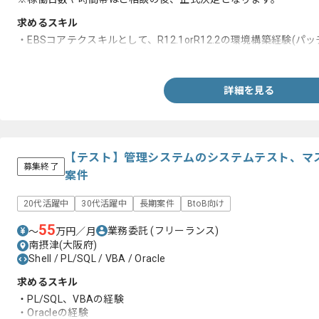
求めるスキル
・EBSコアテクスキルとして、R12.1orR12.2の環境構築経験(パ
・EBSバージョンアップ経験(R12.1→R12.2またはR11i→R12)
詳細を見る
【テスト】管理システムのシステムテスト、マ
募集終了
案件
20代活躍中
30代活躍中
長期案件
BtoB向け
55
業務委託
(フリーランス)
〜
万円／月
南摂津(大阪府)
Shell / PL/SQL / VBA / Oracle
求めるスキル
・PL/SQL、VBAの経験
・Oracleの経験