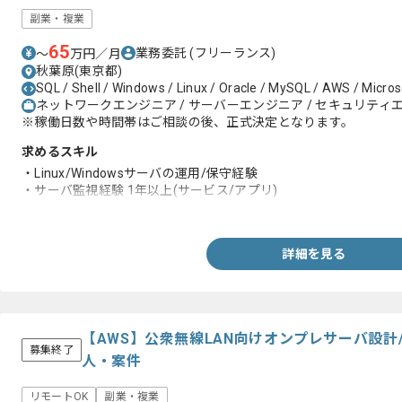
副業・複業
65
業務委託
(フリーランス)
〜
万円／月
秋葉原(東京都)
SQL / Shell / Windows / Linux / Oracle / MySQL / AWS / Micros
ネットワークエンジニア / サーバーエンジニア / セキュリティ
※稼働日数や時間帯はご相談の後、正式決定となります。
求めるスキル
・Linux/Windowsサーバの運用/保守経験
・サーバ監視経験 1年以上(サービス/アプリ)
・タスク管理ツール/情報共有ツールの利用経験
詳細を見る
【AWS】公衆無線LAN向けオンプレサーバ設計
募集終了
人・案件
リモートOK
副業・複業