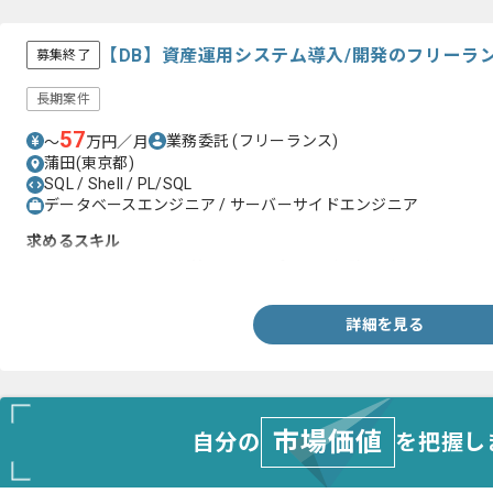
【DB】資産運用システム導入/開発のフリーラ
募集終了
長期案件
57
業務委託
(フリーランス)
〜
万円／月
蒲田(東京都)
SQL / Shell / PL/SQL
データベースエンジニア / サーバーサイドエンジニア
求めるスキル
・PL/SQL,SQL,Cシェル等のスクリプト言語経験 2年以上
詳細を見る
市場価値
自分の
を把握し