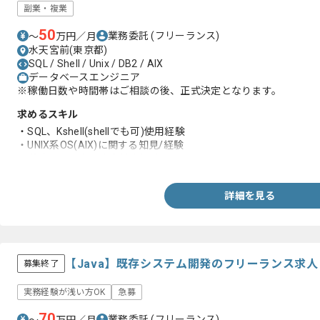
副業・複業
50
業務委託
(フリーランス)
〜
万円／月
水天宮前(東京都)
SQL / Shell / Unix / DB2 / AIX
データベースエンジニア
※稼働日数や時間帯はご相談の後、正式決定となります。
求めるスキル
・SQL、Kshell(shellでも可)使用経験
・UNIX系OS(AIX)に関する知見/経験
・単独での調査や障害対応経験
詳細を見る
【Java】既存システム開発のフリーランス求
募集終了
実務経験が浅い方OK
急募
70
業務委託
(フリーランス)