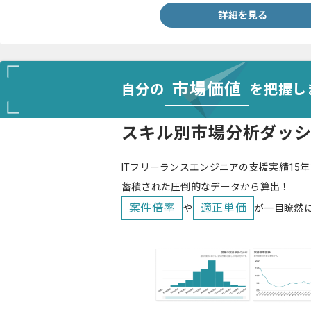
詳細を見る
市場価値
自分の
を把握し
スキル別市場分析ダッ
ITフリーランスエンジニアの支援実績15年
蓄積された圧倒的なデータから算出！
案件倍率
適正単価
や
が一目瞭然