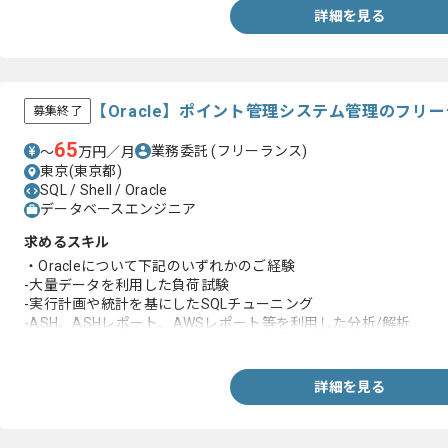
詳細を見る
【Oracle】ポイント管理システム管理のフリ
募集終了
65
業務委託
(フリーランス)
〜
万円／月
東京(東京都)
SQL / Shell / Oracle
データベースエンジニア
求めるスキル
・Oracleについて下記のいずれかのご経験
-大量データを利用した負荷試験
-実行計画や統計を基にしたSQLチューニング
-ASH、ASHレポート、AWSレポート等を利用した分析/解析
-テーブル定義やインデックス定義の検討
-本番リリース作業、手順/ツール作成、調査
詳細を見る