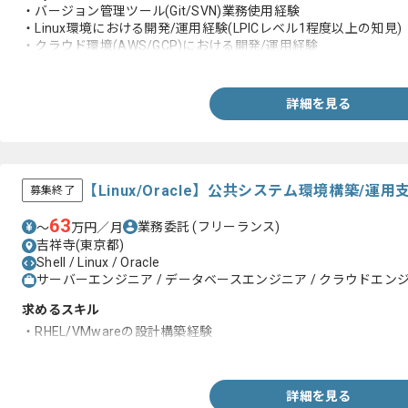
・バージョン管理ツール(Git/SVN)業務使用経験
・Linux環境における開発/運用経験(LPICレベル1程度以上の知見)
・クラウド環境(AWS/GCP)における開発/運用経験
・インフラ関連(KVS、ワークフローエンジン、CI、Docker)の業
詳細を見る
【Linux/Oracle】公共システム環境構築/
募集終了
63
業務委託
(フリーランス)
〜
万円／月
吉祥寺(東京都)
Shell / Linux / Oracle
サーバーエンジニア / データベースエンジニア / クラウドエン
求めるスキル
・RHEL/VMwareの設計構築経験
・Oracle DBのご経験
詳細を見る