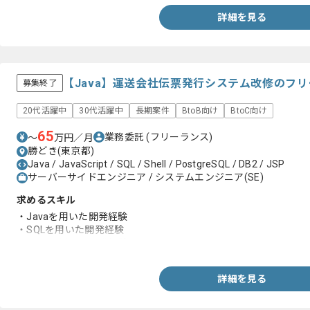
詳細を見る
【Java】運送会社伝票発行システム改修のフ
募集終了
20代活躍中
30代活躍中
長期案件
BtoB向け
BtoC向け
65
業務委託
(フリーランス)
〜
万円／月
勝どき(東京都)
Java / JavaScript / SQL / Shell / PostgreSQL / DB2 / JSP
サーバーサイドエンジニア / システムエンジニア(SE)
求めるスキル
・Javaを用いた開発経験
・SQLを用いた開発経験
・Shellを用いた開発経験
詳細を見る