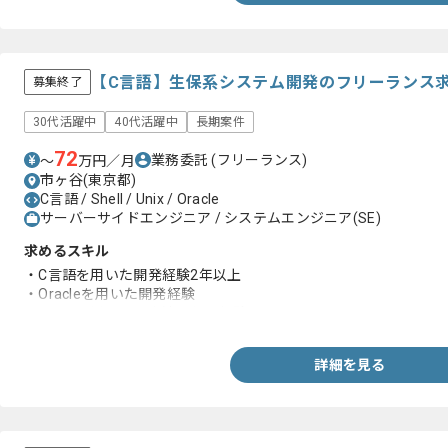
【C言語】生保系システム開発のフリーランス
募集終了
30代活躍中
40代活躍中
長期案件
72
業務委託
(フリーランス)
〜
万円／月
市ヶ谷(東京都)
C言語 / Shell / Unix / Oracle
サーバーサイドエンジニア / システムエンジニア(SE)
求めるスキル
・C言語を用いた開発経験2年以上
・Oracleを用いた開発経験
・C言語を用いての上流工程の経験
詳細を見る