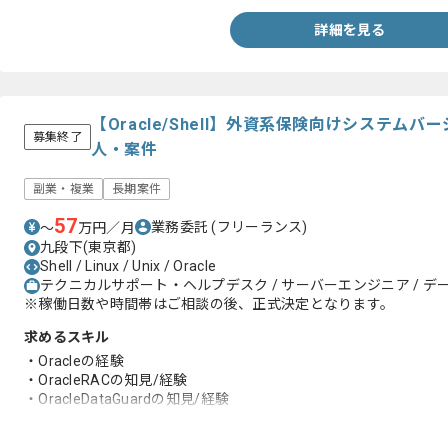
詳細を見る
【Oracle/Shell】外資系保険向けシステム
募集終了
人・案件
副業・複業
長期案件
57
業務委託
(フリーランス)
〜
万円／月
九段下(東京都)
Shell / Linux / Unix / Oracle
テクニカルサポート・ヘルプデスク / サーバーエンジニア / 
※稼働日数や時間帯はご相談の後、正式決定となります。
求めるスキル
・Oracleの経験
・OracleRACの知見/経験
・OracleDataGuardの知見/経験
・Shellの経験