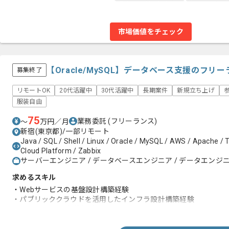
市場価値をチェック
【Oracle/MySQL】データベース支援のフリ
募集終了
リモートOK
20代活躍中
30代活躍中
長期案件
新規立ち上げ
服装自由
75
業務委託
(フリーランス)
〜
万円／月
新宿(東京都)/一部リモート
Java / SQL / Shell / Linux / Oracle / MySQL / AWS / Apache / T
Cloud Platform / Zabbix
サーバーエンジニア / データベースエンジニア / データエンジ
求めるスキル
・Webサービスの基盤設計構築経験
・パブリッククラウドを活用したインフラ設計構築経験
・Linuxサーバの構築経験