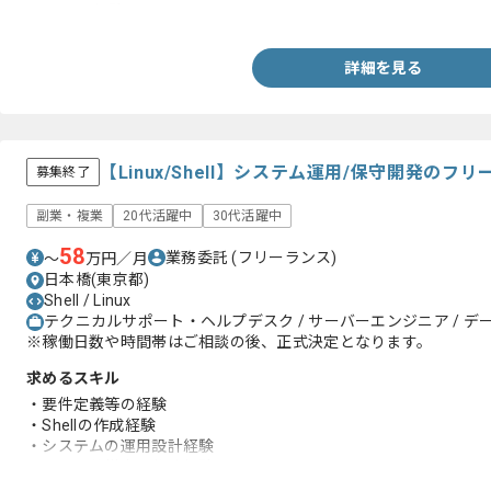
・Shellの経験
詳細を見る
【Linux/Shell】システム運用/保守開発の
募集終了
副業・複業
20代活躍中
30代活躍中
58
業務委託
(フリーランス)
〜
万円／月
日本橋(東京都)
Shell / Linux
テクニカルサポート・ヘルプデスク / サーバーエンジニア / 
※稼働日数や時間帯はご相談の後、正式決定となります。
求めるスキル
・要件定義等の経験
・Shellの作成経験
・システムの運用設計経験
・テスト仕様書の作成経験