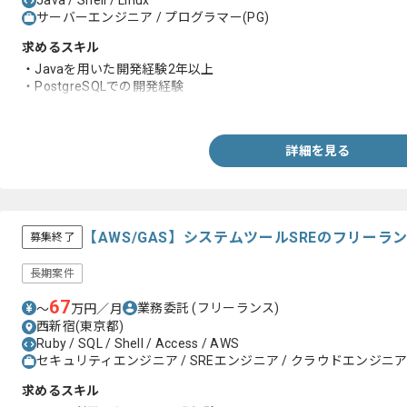
Java / Shell / Linux
サーバーエンジニア / プログラマー(PG)
求めるスキル
・Javaを用いた開発経験2年以上
・PostgreSQLでの開発経験
・Linux環境でのShell Scriptの開発経験
詳細を見る
【AWS/GAS】システムツールSREのフリーラ
募集終了
長期案件
67
業務委託
(フリーランス)
〜
万円／月
西新宿(東京都)
Ruby / SQL / Shell / Access / AWS
セキュリティエンジニア / SREエンジニア / クラウドエンジニ
求めるスキル