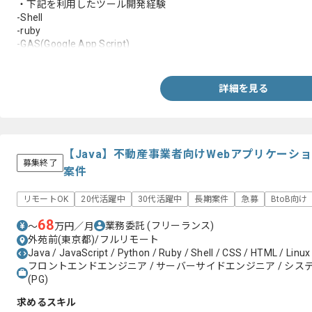
・下記を利用したツール開発経験
-Shell
-ruby
-GAS(Google App Script)
・システム運用の経験
詳細を見る
【Java】不動産事業者向けWebアプリケーシ
募集終了
案件
リモートOK
20代活躍中
30代活躍中
長期案件
急募
BtoB向け
68
業務委託
(フリーランス)
〜
万円／月
外苑前(東京都)/フルリモート
Java / JavaScript / Python / Ruby / Shell / CSS / HTML / Linux
フロントエンドエンジニア / サーバーサイドエンジニア / システム
(PG)
求めるスキル