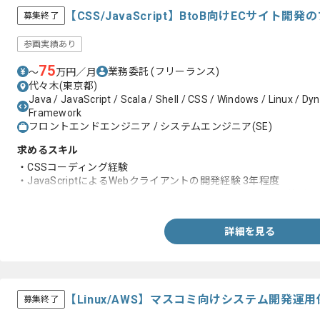
【CSS/JavaScript】BtoB向けECサイト
募集終了
参画実績あり
75
業務委託
(フリーランス)
〜
万円／月
代々木(東京都)
Java / JavaScript / Scala / Shell / CSS / Windows / Linux / D
Framework
フロントエンドエンジニア / システムエンジニア(SE)
求めるスキル
・CSSコーディング経験
・JavaScriptによるWebクライアントの開発経験 3年程度
・MV*フレームワーク (Vue.js, Angular.js, React+α など) 
詳細を見る
【Linux/AWS】マスコミ向けシステム開発
募集終了