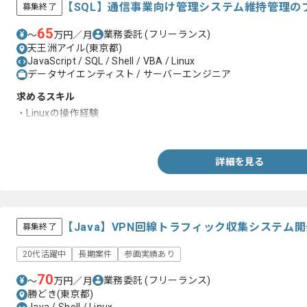
【SQL】通信事業向け管理システム維持管理の
募集終了
65
業務委託
(フリーランス)
〜
万円／月
天王洲アイル(東京都)
JavaScript / SQL / Shell / VBA / Linux
データサイエンティスト / サーバーエンジニア
求めるスキル
・Linuxの操作経験
・SQLでのデータ抽出、データパッチ経験
詳細を見る
【Java】VPN回線トラフィック収集システム
募集終了
20代活躍中
長期案件
参画実績あり
70
業務委託
(フリーランス)
〜
万円／月
勝どき(東京都)