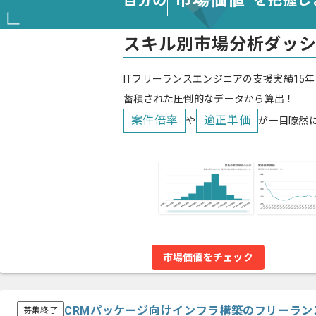
市場価値
自分の
を把握し
スキル別市場分析ダッ
ITフリーランスエンジニアの支援実績15年
蓄積された圧倒的なデータから算出！
案件倍率
適正単価
や
が一目瞭然
市場価値をチェック
CRMパッケージ向けインフラ構築のフリーラン
募集終了