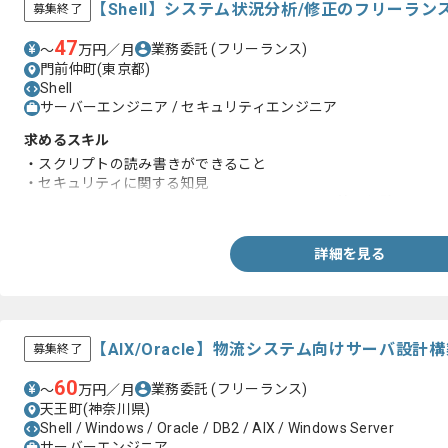
【Shell】システム状況分析/修正のフリーラン
募集終了
47
業務委託
(フリーランス)
〜
万円／月
門前仲町(東京都)
Shell
サーバーエンジニア / セキュリティエンジニア
求めるスキル
・スクリプトの読み書きができること
・セキュリティに関する知見
・Powerシェル/Bシェル/Cシェル/Kシェル/Bash等の経験
詳細を見る
【AIX/Oracle】物流システム向けサーバ設
募集終了
60
業務委託
(フリーランス)
〜
万円／月
天王町(神奈川県)
Shell / Windows / Oracle / DB2 / AIX / Windows Server
サーバーエンジニア