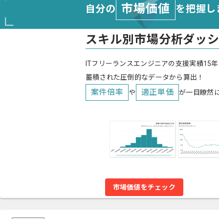
市場価値
自分の
を把握し
スキル別市場分析ダッ
ITフリーランスエンジニアの支援実績15年
蓄積された圧倒的なデータから算出！
案件倍率
適正単価
や
が一目瞭然
市場価値をチェック