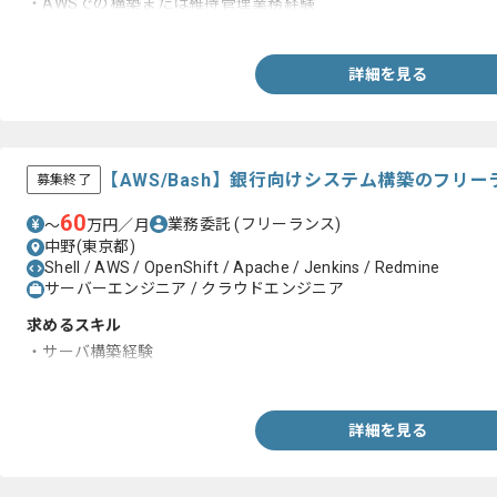
・AWSでの構築または維持管理業務経験
・Windows/Linuxサーバの一般的な知識、操作経験
・スクリプト(Shell、Windowsバッチ)の修正が可能なこと
詳細を見る
【AWS/Bash】銀行向けシステム構築のフリ
募集終了
60
業務委託
(フリーランス)
〜
万円／月
中野(東京都)
Shell / AWS / OpenShift / Apache / Jenkins / Redmine
サーバーエンジニア / クラウドエンジニア
求めるスキル
・サーバ構築経験
・Shellの知見
詳細を見る