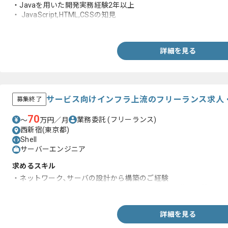
・Javaを用いた開発実務経験2年以上
・ JavaScript,HTML,CSSの知見
・Gitの知見
詳細を見る
サービス向けインフラ上流のフリーランス求人
募集終了
70
業務委託
(フリーランス)
〜
万円／月
西新宿(東京都)
Shell
サーバーエンジニア
求めるスキル
・ネットワーク､サーバの設計から構築のご経験
・ネットワーク､サーバのドキュメント/マニュアル作成経験
詳細を見る