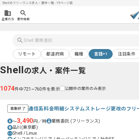
Shellのフリーランス求人・案件一覧 - 19ページ目
企業の方
案件検索
リモート
都道府県
職種
言語
注目条件
+1
Shell
の求人・案件一覧
1074
公開中の案件のみ表示
件中721~760件を表示
通信系料金明細システムストレージ更改のフリ
募集終了
3,490
業務委託
(フリーランス)
〜
円／時
品川(東京都)
Shell / Linux