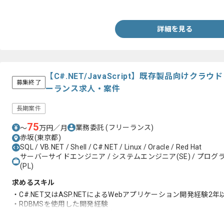
・VB.NETもしくはC#.NETを用いた開発経験2年以上
詳細を見る
【C#.NET/JavaScript】既存製品向けク
募集終了
ーランス求人・案件
長期案件
75
業務委託
(フリーランス)
〜
万円／月
赤坂(東京都)
SQL / VB.NET / Shell / C#.NET / Linux / Oracle / Red Hat
サーバーサイドエンジニア / システムエンジニア(SE) / プログラ
(PL)
求めるスキル
・C#.NET又はASP.NETによるWebアプリケーション開発経験2年
・RDBMSを使用した開発経験
・Javascript、HTML、CSSの実務経験