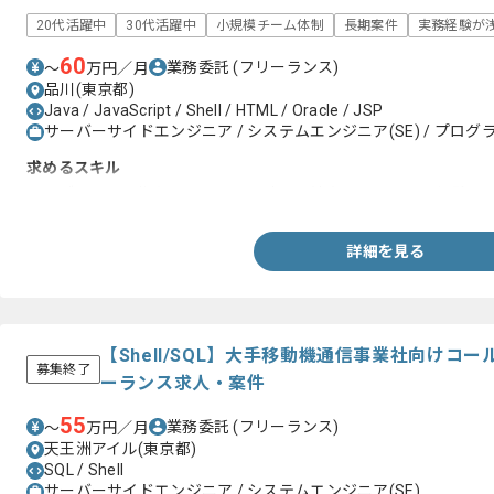
20代活躍中
30代活躍中
小規模チーム体制
長期案件
実務経験が浅
60
業務委託
(フリーランス)
〜
万円／月
品川(東京都)
Java / JavaScript / Shell / HTML / Oracle / JSP
サーバーサイドエンジニア / システムエンジニア(SE) / プログラ
求めるスキル
・オブジェクト指向言語による設計から結合テストまでの経験
詳細を見る
【Shell/SQL】大手移動機通信事業社向けコ
募集終了
ーランス求人・案件
55
業務委託
(フリーランス)
〜
万円／月
天王洲アイル(東京都)
SQL / Shell
サーバーサイドエンジニア / システムエンジニア(SE)