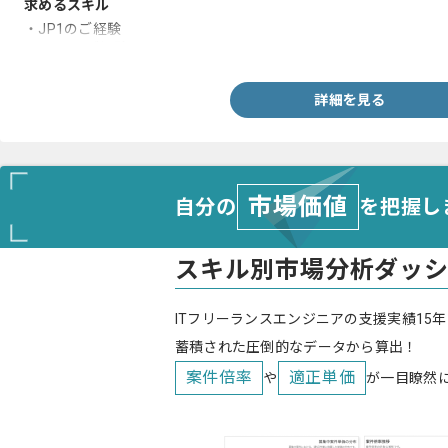
求めるスキル
・JP1のご経験
・Shellのご経験
詳細を見る
市場価値
自分の
を把握し
スキル別市場分析ダッ
ITフリーランスエンジニアの支援実績15年
蓄積された圧倒的なデータから算出！
案件倍率
適正単価
や
が一目瞭然