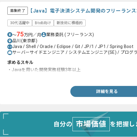
【Java】電子決済システム開発のフリーラン
募集終了
30代活躍中
BtoB向け
新技術に積極的
75
業務委託
(フリーランス)
〜
万円／月
品川(東京都)
Java / Shell / Oracle / Eclipse / Git / JP/1 / JP1 / Spring Boot
サーバーサイドエンジニア / システムエンジニア(SE) / プログラ
求めるスキル
・Javaを用いた開発実務経験3年以上
・Unixを用いた開発経験
詳細を見る
市場価値
自分の
を把握し