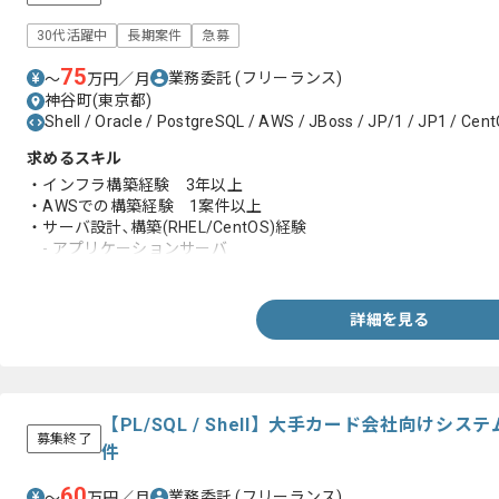
30代活躍中
長期案件
急募
75
業務委託
(フリーランス)
〜
万円／月
神谷町(東京都)
Shell / Oracle / PostgreSQL / AWS / JBoss / JP/1 / JP1 / Cen
求めるスキル
・インフラ構築経験 3年以上
・AWSでの構築経験 1案件以上
・サーバ設計､構築(RHEL/CentOS)経験
- アプリケーションサーバ
- RDBMS(Oracle)
- ロードバランサー
・運用設計､障害対策経験
詳細を見る
- 冗長化構成・フェイルオーバー設計・構築
- バックアップ/リストア設計・構築
- 障害監視設計・構築
・セキュリティ設計､構築経験
・Shellスクリプトの作成経験
【PL/SQL / Shell】大手カード会社向け
募集終了
件
60
業務委託
(フリーランス)
〜
万円／月