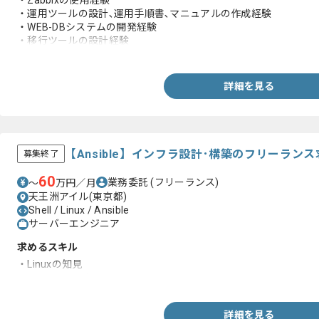
・Zabbixの使用経験
・運用ツールの設計､運用手順書､マニュアルの作成経験
・WEB-DBシステムの開発経験
・移行ツールの設計経験
(シェル、スクリプト、PCツール(VB)での開発経験)
・テスト項目書､計画書､スケジュールの作成経験
・データベースの開発経験
詳細を見る
【Ansible】インフラ設計･構築のフリーラン
募集終了
60
業務委託
(フリーランス)
〜
万円／月
天王洲アイル(東京都)
Shell / Linux / Ansible
サーバーエンジニア
求めるスキル
・Linuxの知見
・Shell開発経験
詳細を見る