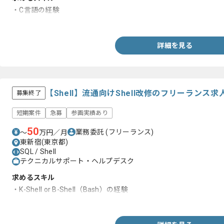
・C言語の経験
・UNIXの経験
詳細を見る
【Shell】流通向けShell改修のフリーランス
募集終了
短期案件
急募
参画実績あり
50
業務委託
(フリーランス)
〜
万円／月
東新宿(東京都)
SQL / Shell
テクニカルサポート・ヘルプデスク
求めるスキル
・K-Shell or B-Shell（Bash）の経験
・SQLの経験