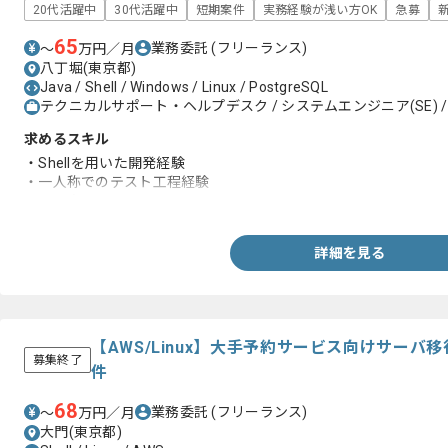
20代活躍中
30代活躍中
短期案件
実務経験が浅い方OK
急募
65
業務委託
(フリーランス)
〜
万円／月
八丁堀(東京都)
Java / Shell / Windows / Linux / PostgreSQL
テクニカルサポート・ヘルプデスク / システムエンジニア(SE) /
求めるスキル
・Shellを用いた開発経験
・一人称でのテスト工程経験
・DBの知見
詳細を見る
【AWS/Linux】大手予約サービス向けサー
募集終了
件
68
業務委託
(フリーランス)
〜
万円／月
大門(東京都)