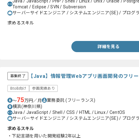
Java / JavaScript / PHP / Shell / Linux / Unix / Oracle / Postg
Tomcat / Eclipse / SVN / Subversion
サーバーサイドエンジニア / システムエンジニア(SE) / プログラ
求めるスキル
・Javaを用いたWebシステムの基本設計から実装までの開発経験
詳細を見る
【Java】情報管理Webアプリ画面開発のフリ
募集終了
BtoB向け
参画実績あり
75
業務委託
(フリーランス)
〜
万円／月
横浜(神奈川県)
Java / JavaScript / Shell / CSS / HTML / Linux / CentOS
サーバーサイドエンジニア / システムエンジニア(SE) / プログラ
求めるスキル
・下記言語を用いた開発経験2年以上