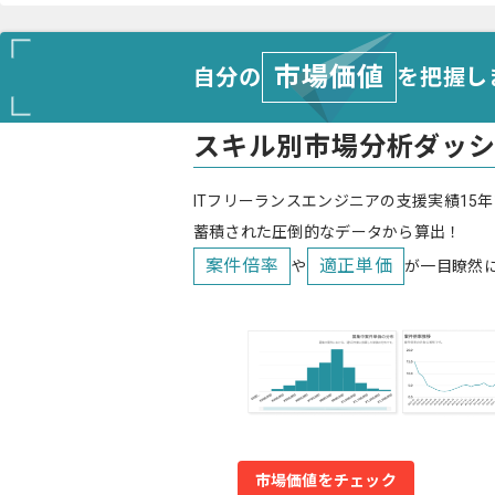
市場価値
自分の
を把握し
スキル別市場分析ダッ
ITフリーランスエンジニアの支援実績15年
蓄積された圧倒的なデータから算出！
案件倍率
適正単価
や
が一目瞭然
市場価値をチェック