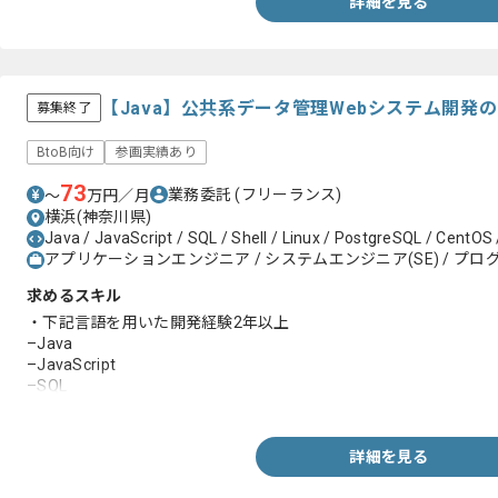
詳細を見る
【Java】公共系データ管理Webシステム開発
募集終了
BtoB向け
参画実績あり
73
業務委託
(フリーランス)
〜
万円／月
横浜(神奈川県)
Java / JavaScript / SQL / Shell / Linux / PostgreSQL / CentOS
アプリケーションエンジニア / システムエンジニア(SE) / プログ
求めるスキル
・下記言語を用いた開発経験2年以上
–Java
–JavaScript
–SQL
・エンジニア実務経験4年以上
詳細を見る