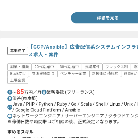
・シェル経験
詳細を見る
【GCP/Ansible】広告配信系システムイン
募集終了
ス求人・案件
副業・複業
20代活躍中
30代活躍中
長期案件
フレックス制
急
BtoB向け
参画実績あり
ベンチャー企業
新技術に積極的
週3日
上場企業
85
業務委託
(フリーランス)
〜
万円／月
渋谷(東京都)
Java / PHP / Python / Ruby / Go / Scala / Shell / Linux / Unix 
/ Google Cloud Platform / Ansible
ネットワークエンジニア / サーバーエンジニア / クラウドエン
※稼働日数や時間帯はご相談の後、正式決定となります。
求めるスキル