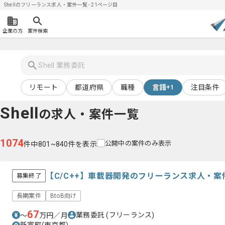
Shellのフリーランス求人・案件一覧 - 21ページ目
企業の方
案件検索
リモート
都道府県
職種
言語
注目条件
+1
Shell
の求人・案件一覧
1074
公開中の案件のみ表示
件中801~840件を表示
【C/C++】車載器開発のフリーランス求人・案
募集終了
長期案件
BtoB向け
67
業務委託
(フリーランス)
〜
万円／月