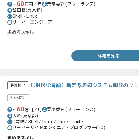
60
業務委託
(フリーランス)
〜
万円／月
飯田橋(東京都)
Shell / Linux
サーバーエンジニア
求めるスキル
・Linuxサーバ構築、運用経験
詳細を見る
【UNIX/C言語】勘定系周辺システム開発のフ
募集終了
BtoB向け
60
業務委託
(フリーランス)
〜
万円／月
大崎(東京都)
C言語 / Shell / Linux / Unix / Oracle
サーバーサイドエンジニア / プログラマー(PG)
求めるスキル