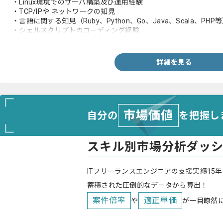
・Linux環境でのサーバ構築及び運用経験
・TCP/IPや ネットワークの知見
・言語に関する知見（Ruby、Python、Go、Java、Scala、PHP
・シェルスクリプトのコーディング経験
・GCP、AWS等のクラウドサービスの実務構築経験
・Ansibleの経験2年以上
詳細を見る
市場価値
自分の
を把握し
スキル別市場分析ダッ
ITフリーランスエンジニアの支援実績15年
蓄積された圧倒的なデータから算出！
案件倍率
適正単価
や
が一目瞭然