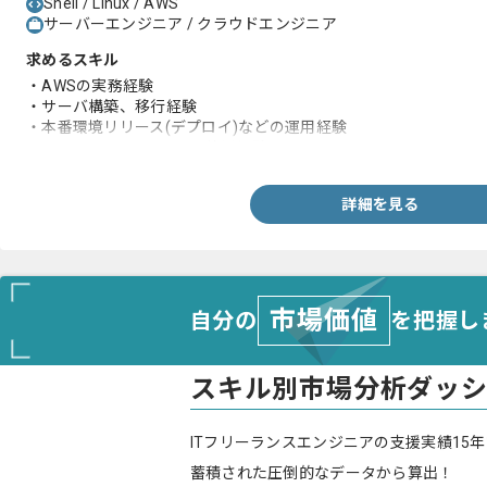
Shell / Linux / AWS
サーバーエンジニア / クラウドエンジニア
求めるスキル
・AWSの実務経験
・サーバ構築、移行経験
・本番環境リリース(デプロイ)などの運用経験
・Linuxのshell、コマンド使用経験
詳細を見る
市場価値
自分の
を把握し
スキル別市場分析ダッ
ITフリーランスエンジニアの支援実績15年
蓄積された圧倒的なデータから算出！