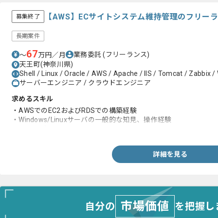
【AWS】ECサイトシステム維持管理のフリー
募集終了
長期案件
67
業務委託
(フリーランス)
〜
万円／月
天王町(神奈川県)
Shell / Linux / Oracle / AWS / Apache / IIS / Tomcat / Zabbix 
サーバーエンジニア / クラウドエンジニア
求めるスキル
・AWSでのEC2およびRDSでの構築経験
・Windows/Linuxサーバの一般的な知見、操作経験
・スクリプト(shell、Windowsバッチ)の修正
詳細を見る
市場価値
自分の
を把握し