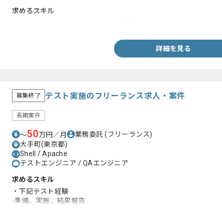
求めるスキル
・PythonまたはSQLまたはShellの知識
詳細を見る
テスト実施のフリーランス求人・案件
募集終了
長期案件
50
業務委託
(フリーランス)
〜
万円／月
大手町(東京都)
Shell / Apache
テストエンジニア / QAエンジニア
求めるスキル
・下記テスト経験
-準備、実施、結果報告
-手順書の作成、修正