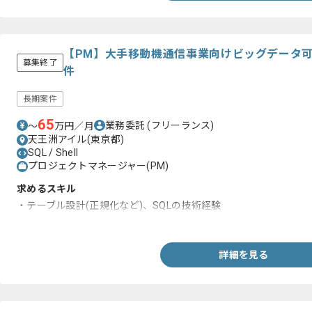
【PM】大手移動機通信事業向けビッグデータ
募集終了
件
長期案件
65
業務委託
(フリーランス)
〜
万円／月
天王洲アイル(東京都)
SQL / Shell
プロジェクトマネージャー(PM)
求めるスキル
・テーブル設計(正規化など)、SQLの技術経験
・ユーザ様との仕様調整や他チーム調整経験
詳細を見る