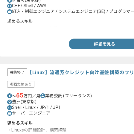
新富町(東京都)
C++ / Shell / AWS
組込・制御エンジニア / システムエンジニア(SE) / プログラマー(
求めるスキル
・C/C++での開発実務経験
詳細を見る
【Linux】流通系クレジット向け基盤構築のフ
募集終了
参画実績あり
65
業務委託
(フリーランス)
〜
万円／月
豊洲(東京都)
Shell / Linux / JP/1 / JP1
サーバーエンジニア
求めるスキル
・Linuxsの詳細設計、構築経験