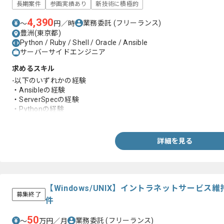
長期案件
参画実績あり
新技術に積極的
4,390
業務委託
(フリーランス)
〜
円／時
豊洲(東京都)
Python / Ruby / Shell / Oracle / Ansible
サーバーサイドエンジニア
求めるスキル
-以下のいずれかの経験
・Ansibleの経験
・ServerSpecの経験
・Pythonの経験
・Rubyの経験
詳細を見る
【Windows/UNIX】イントラネットサービ
募集終了
件
50
業務委託
(フリーランス)
〜
万円／月