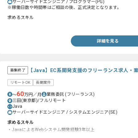
サーバーサイドエンジニア / プログラマー(PG)
※稼働日数や時間帯はご相談の後、正式決定となります。
求めるスキル
・Scalaを用いた開発経験
詳細を見る
【Java】EC系開発支援のフリーランス求人・
募集終了
リモートOK
長期案件
60
業務委託
(フリーランス)
〜
万円／月
三田(東京都)/フルリモート
Java
サーバーサイドエンジニア / システムエンジニア(SE)
求めるスキル
・JavaによるWebシステム開発経験3年以上
・基本設計の経験1年以上