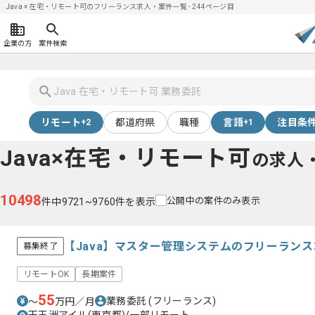
Java × 在宅・リモート可のフリーランス求人・案件一覧 - 244ページ目
企業の方
案件検索
リモート
都道府県
職種
言語
注目条
+2
+1
Java×在宅・リモート可
の求人
10498
公開中の案件のみ表示
件中9721~9760件を表示
【Java】マスター管理システムのフリーラン
募集終了
リモートOK
長期案件
55
業務委託
(フリーランス)
〜
万円／月