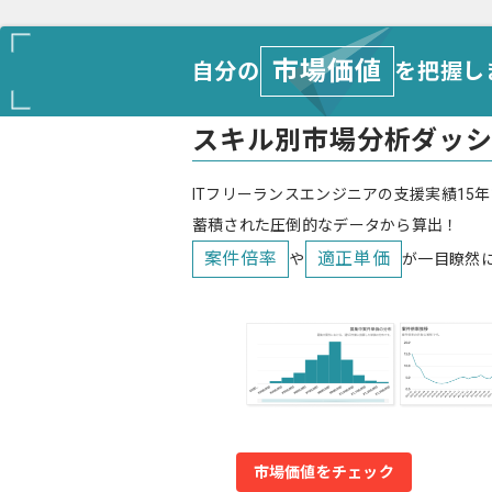
市場価値
自分の
を把握し
スキル別市場分析ダッ
ITフリーランスエンジニアの支援実績15年
蓄積された圧倒的なデータから算出！
案件倍率
適正単価
や
が一目瞭然
市場価値をチェック