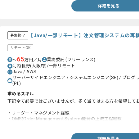
詳細を見る
【Java/一部リモート】注文管理システムの
募集終了
リモートOK
65
業務委託
(フリーランス)
〜
万円／月
河内長野(大阪府)/一部リモート
Java / AWS
サーバーサイドエンジニア / システムエンジニア(SE) / プログラ
(PL)
求めるスキル
下記全て必要ではございませんが、多く当てはまる方を希望して
・リーダー・マネジメント経験
・OMS(Order Management System)開発の上流工程経験
・新規システムのデータベース設計経験
・ER図の作成経験
・画面設計経験
詳細を見る