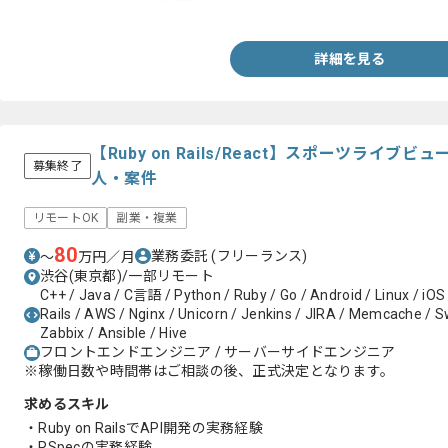
-GraphQLの実務経験
-モダンなアーキテクチャ設計や技術選定の実務経験
-toCサービスでユーザーファーストの実務経験
詳細を見る
-モダンなアーキテクチャ設計や技術選定の実務経験
-CI/CD構築や自動化の実務経験
-課題解決や業務改善および効率化の実務経験
-負荷対策やコードベース改善の実務経験
-レビューの実務経験
【Ruby on Rails/React】スポーツライ
募集終了
人・案件
リモートOK
副業・複業
80
業務委託
(フリーランス)
〜
万円／月
渋谷(東京都)/一部リモート
C++ / Java / C言語 / Python / Ruby / Go / Android / Linux / iOS
Rails / AWS / Nginx / Unicorn / Jenkins / JIRA / Memcache / Swi
Zabbix / Ansible / Hive
フロントエンドエンジニア / サーバーサイドエンジニア
※稼働日数や時間帯はご相談の後、正式決定となります。
求めるスキル
・Ruby on RailsでAPI開発の実務経験
・RSpecの実務経験