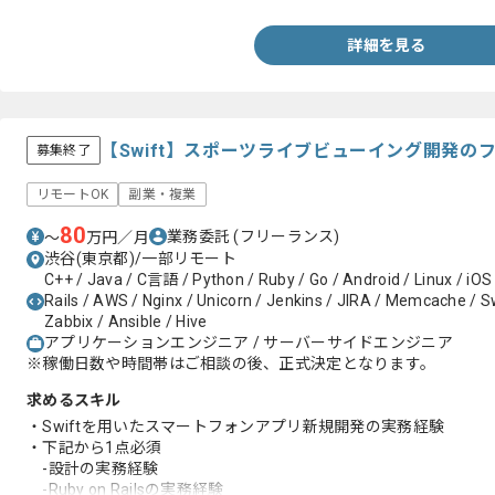
-GraphQLの実務経験
-Ruby on Rails、RSpecの実務経験
詳細を見る
-モダンなアーキテクチャ設計や技術選定の実務経験
-toCサービスでユーザーファーストの実務経験
-モダンなアーキテクチャ設計や技術選定の実務経験
-CI/CD構築や自動化の実務経験
-課題解決や業務改善および効率化の実務経験
【Swift】スポーツライブビューイング開発の
募集終了
リモートOK
副業・複業
80
業務委託
(フリーランス)
〜
万円／月
渋谷(東京都)/一部リモート
C++ / Java / C言語 / Python / Ruby / Go / Android / Linux / iOS
Rails / AWS / Nginx / Unicorn / Jenkins / JIRA / Memcache / Swi
Zabbix / Ansible / Hive
アプリケーションエンジニア / サーバーサイドエンジニア
※稼働日数や時間帯はご相談の後、正式決定となります。
求めるスキル
・Swiftを用いたスマートフォンアプリ新規開発の実務経験
・下記から1点必須
-設計の実務経験
-Ruby on Railsの実務経験