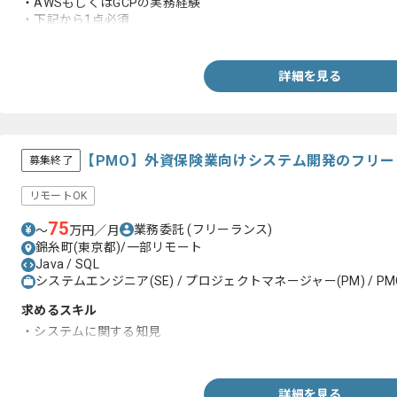
・AWSもしくはGCPの実務経験
・下記から1点必須
-設計の実務経験
-Elixir、Phoenixの実務経験
-Nuxt.jsの実務経験
詳細を見る
-WebRTCでライブ動画配信システム開発の実務経験
-k8sで効率的なインフラ運用の実務経験
-ユーザーファーストの実務経験
-モダンなアーキテクチャ設計や技術選定の実務経験
-CI/CD環境構築や自動化の実務経験
【PMO】外資保険業向けシステム開発のフリ
募集終了
-課題解決や業務改善および効率化の実務経験
リモートOK
75
業務委託
(フリーランス)
〜
万円／月
錦糸町(東京都)/一部リモート
Java / SQL
システムエンジニア(SE) / プロジェクトマネージャー(PM) / PM
求めるスキル
・システムに関する知見
・プロジェクト管理の経験
詳細を見る