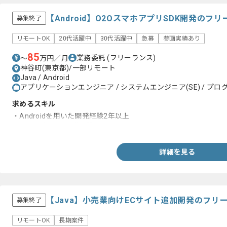
【Android】O2OスマホアプリSDK開発のフ
募集終了
リモートOK
20代活躍中
30代活躍中
急募
参画実績あり
85
業務委託
(フリーランス)
〜
万円／月
神谷町(東京都)/一部リモート
Java / Android
アプリケーションエンジニア / システムエンジニア(SE) / プログ
求めるスキル
・Androidを用いた開発経験2年以上
・Javaを用いた開発経験
詳細を見る
【Java】小売業向けECサイト追加開発のフリ
募集終了
リモートOK
長期案件