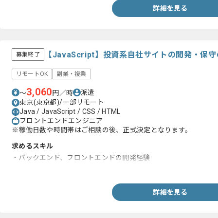
詳細を見る
【JavaScript】投資系自社サイトの開発・保
募集終了
リモートOK
副業・複業
3,060
派遣
〜
円／時
東京(東京都)/一部リモート
Java / JavaScript / CSS / HTML
フロントエンドエンジニア
※稼働日数や時間帯はご相談の後、正式決定となります。
求めるスキル
・バックエンド、フロントエンドの開発経験
・React/Vue.js/AngularJSなどの経験
詳細を見る