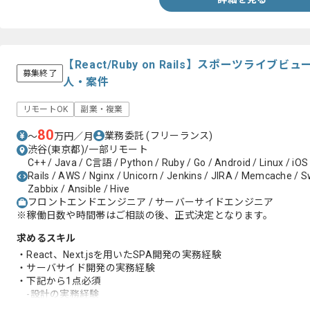
・非機能要件の検討
・AWS、API Gateway、Lambda
・JavaでのWebシステムの開発経験
・テストの自動化
・マイクロサービス、サーバレスの知見
【React/Ruby on Rails】スポーツライ
・React及びフロントエンドの経験
募集終了
人・案件
リモートOK
副業・複業
80
業務委託
(フリーランス)
〜
万円／月
渋谷(東京都)/一部リモート
C++ / Java / C言語 / Python / Ruby / Go / Android / Linux / iOS
Rails / AWS / Nginx / Unicorn / Jenkins / JIRA / Memcache / Swi
Zabbix / Ansible / Hive
フロントエンドエンジニア / サーバーサイドエンジニア
※稼働日数や時間帯はご相談の後、正式決定となります。
求めるスキル
・React、Next.jsを用いたSPA開発の実務経験
・サーバサイド開発の実務経験
・下記から1点必須
-設計の実務経験
-Typescriptの実務経験