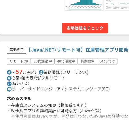
市場価値をチェック
【Java/.NET/リモート可】在庫管理アプリ
募集終了
リモートOK
30代活躍中
40代活躍中
長期案件
BtoB向け
57
業務委託
(フリーランス)
〜
万円／月
心斎橋(大阪府)/フルリモート
Java / C#
サーバーサイドエンジニア / システムエンジニア(SE)
求めるスキル
・在庫管理システムの知見（物販系でも可）
・Web系アプリの詳細設計が可能な方（JavaやC#）
※使用言語はJavaですが、開発は行わないためJavaの経験で
・テスト仕様書を書ける方