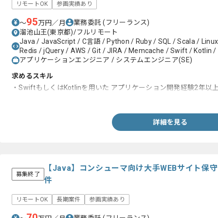
リモートOK
参画実績あり
95
業務委託
(フリーランス)
〜
万円／月
溜池山王(東京都)/フルリモート
Java / JavaScript / C言語 / Python / Ruby / SQL / Scala / Linux
Redis / jQuery / AWS / Git / JIRA / Memcache / Swift / Kotlin /
アプリケーションエンジニア / システムエンジニア(SE)
求めるスキル
・SwiftもしくはKotlinを用いた アプリケーション開発経験2年以
・アーキテクチャに関する理解(MVVM, flux)
詳細を見る
【Java】コンシューマ向け大手WEBサイト保
募集終了
件
リモートOK
長期案件
参画実績あり
70
業務委託
(フリーランス)