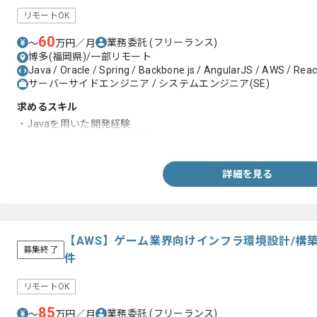
リモートOK
60
業務委託
(フリーランス)
〜
万円／月
博多(福岡県)/一部リモート
Java / Oracle / Spring / Backbone.js / AngularJS / AWS / React
サーバーサイドエンジニア / システムエンジニア(SE)
求めるスキル
・Javaを用いた開発経験
・サーバーサイドの開発経験
詳細を見る
【AWS】ゲーム業界向けインフラ環境設計/構
募集終了
件
リモートOK
85
業務委託
(フリーランス)
〜
万円／月