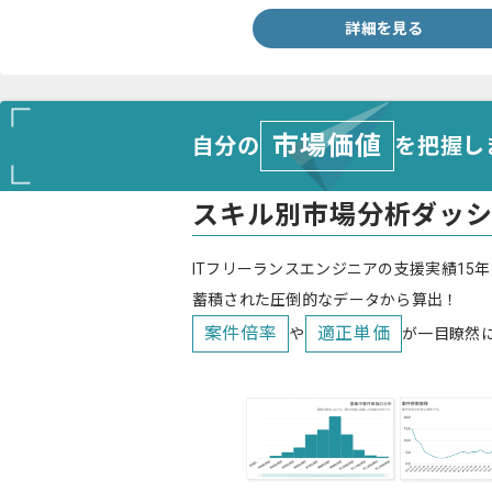
詳細を見る
市場価値
自分の
を把握し
スキル別市場分析ダッ
ITフリーランスエンジニアの支援実績15年
蓄積された圧倒的なデータから算出！
案件倍率
適正単価
や
が一目瞭然