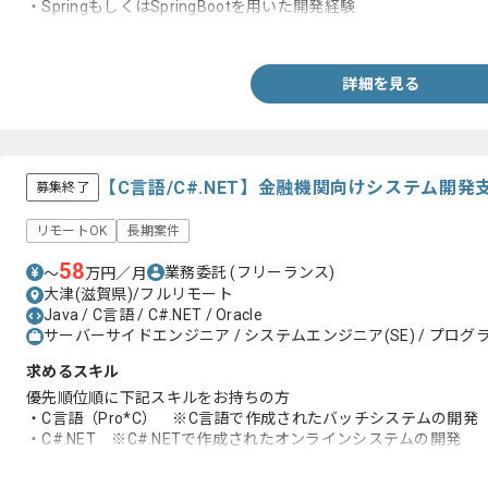
・SpringもしくはSpringBootを用いた開発経験
・Oracle、Postgreを用いた開発経験
詳細を見る
【C言語/C#.NET】金融機関向けシステム開
募集終了
リモートOK
長期案件
58
業務委託
(フリーランス)
〜
万円／月
大津(滋賀県)/フルリモート
Java / C言語 / C#.NET / Oracle
サーバーサイドエンジニア / システムエンジニア(SE) / プログラ
求めるスキル
優先順位順に下記スキルをお持ちの方
・C言語（Pro*C） ※C言語で作成されたバッチシステムの開発
・C#.NET ※C#.NETで作成されたオンラインシステムの開発
・Java技術者 ※上流からできる方