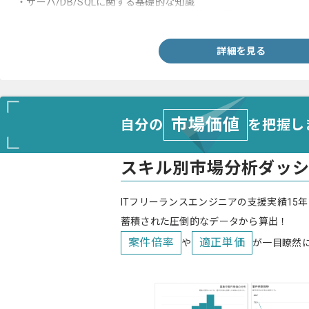
・サーバ/DB/SQLに関する基礎的な知識
・Git、もしくはSVNを用いたバージョン管理経験
詳細を見る
市場価値
自分の
を把握し
スキル別市場分析ダッ
ITフリーランスエンジニアの支援実績15年
蓄積された圧倒的なデータから算出！
案件倍率
適正単価
や
が一目瞭然