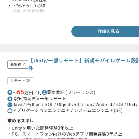
・下記から1点必須
-設計の実務経験
-React、Next.js、Typescriptの実務経験
-GraphQLの実務経験
-GCP、GKEの実務経験
詳細を見る
-モダンなアーキテクチャ設計や技術選定の実務経験
-toCサービスでユーザーファーストの実務経験
-モダンなアーキテクチャ設計や技術選定の実務経験
-CI/CD構築や自動化の実務経験
-課題解決や業務改善および効率化の実務経験
【Unity/一部リモート】新規モバイルゲーム
募集終了
件
リモートOK
65
業務委託
(フリーランス)
〜
万円／月
博多(福岡県)/一部リモート
Java / Python / SQL / Objective-C / Lua / Android / iOS / Unity 
アプリケーションエンジニア / システムエンジニア(SE)
求めるスキル
・Unityを用いた開発経験3年以上
・PC、スマートフォン向けのWebアプリ開発経験3年以上