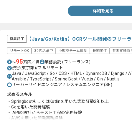
・Dockerの実務経験
・Kubernetesの実務経験
詳細を見る
・DB設計の実務経験
・Goの実務経験
・リードエンジニアの経験実務
・ユーザーファーストの実務経験
・0→1で新規サービス立上げの実務経験
【Java/Go/Kotlin】OCRツール開発のフリ
募集終了
・モダンなアーキテクチャ設計や技術選定の実務経験
・課題解決や業務改善および効率化の実務経験
リモートOK
30代活躍中
小規模チーム体制
長期案件
参画実績あ
95
業務委託
(フリーランス)
〜
万円／月
渋谷(東京都)/フルリモート
Java / JavaScript / Go / CSS / HTML / DynamoDB / Django / AWS
Ansible / TypeScript / Spring Boot / Vue.js / Gin / Nuxt.js
サーバーサイドエンジニア / システムエンジニア(SE)
求めるスキル
・SpringbootもしくはKotlinを用いた実務経験2年以上
・Goを用いた開発経験
・ APIの設計からテスト工程の実務経験
・AWSを用いた開発実務経験
・WEB開発経験3年以上