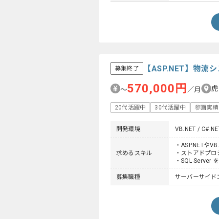
【ASP.NET】物
募集終了
570,000円
虎
〜
／月
20代活躍中
30代活躍中
参画実績
開発環境
VB.NET / C#.NE
・ASP.NETやV
求めるスキル
・ストアドプロ
・SQL Serv
募集職種
サーバーサイド