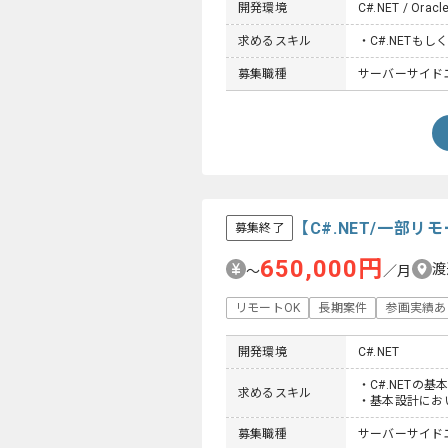
開発環境
C#.NET / Oracl
求めるスキル
・C#.NETもし
募集職種
サーバーサイド
【C#.NET/一部
募集終了
650,000円
渡
〜
／月
リモートOK
長期案件
参画実績あ
開発環境
C#.NET
・C#.NETの基
求めるスキル
・基本設計にお
募集職種
サーバーサイド