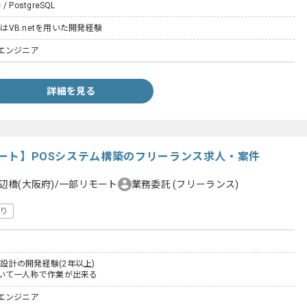
e / PostgreSQL
くはVB.netを用いた開発経験
エンジニア
詳細を見る
リモート】POSシステム構築のフリーランス求人・案件
辺橋(大阪府)/一部リモート
業務委託
(フリーランス)
り
本設計の開発経験(2年以上)
いて一人称で作業が出来る
エンジニア