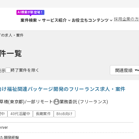
AI検索が新登場！
採用企業の方
案件検索
サービス紹介
お役立ちコンテンツ
ETの求人・案件
件一覧
終了案件を除く
表示
治体向け福祉関連パッケージ開発のフリーランス求人・案件
草橋(東京都)/一部リモート
業務委託
(フリーランス)
躍中
40代活躍中
長期案件
BtoB向け
erver
用いた開発経験