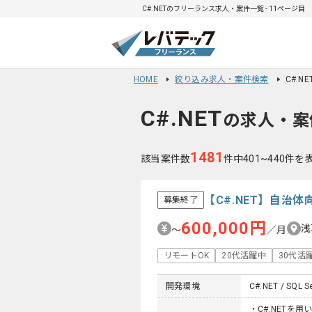
C#.NETのフリーランス求人・案件一覧 - 11ページ目
HOME
絞り込み求人・案件検索
C#.N
C#.NET
の求人・案
1481
該当案件数
件中401~440件を
【C#.NET】自
募集終了
600,000円
浅
〜
／月
リモートOK
20代活躍中
30代活
開発環境
C#.NET / SQL S
・C#.NETを