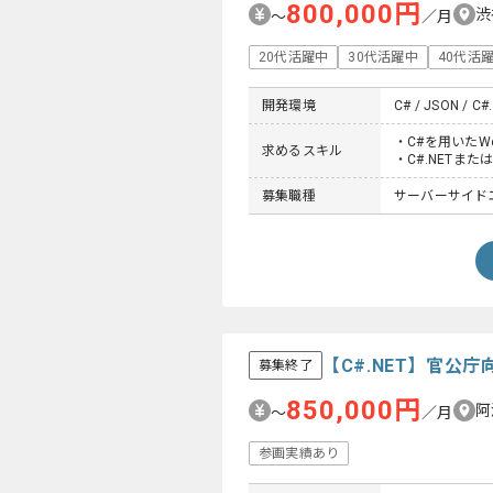
800,000円
渋
〜
／月
20代活躍中
30代活躍中
40代活
開発環境
C# / JSON / C#
・C#を用いたW
求めるスキル
・C#.NETまた
募集職種
サーバーサイド
【C#.NET】官公
募集終了
850,000円
阿
〜
／月
参画実績あり