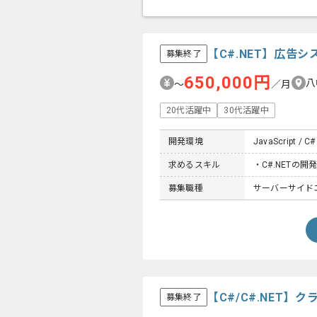
【C#.NET】広告
募集終了
650,000円
八
〜
／月
20代活躍中
30代活躍中
開発環境
JavaScript / C#
求めるスキル
・C#.NETの開
募集職種
サーバーサイド
【C#/C#.NET
募集終了