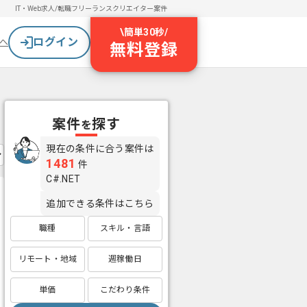
IT・Web求人/転職
フリーランスクリエイター案件
\
簡単30秒
/
ログイン
へ
無料登録
案件
探す
を
現在の条件に合う案件は
1481
件
C#.NET
追加できる条件はこちら
職種
スキル・言語
リモート・地域
週稼働日
単価
こだわり条件