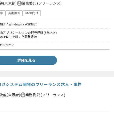
谷(東京都)
業務委託
(フリーランス)
躍中
長期案件
BtoB向け
.NET / Windows / ASP.NET
ebアプリケーションの開発経験(5年以上)
はASP.NETを用いた開発経験
エンジニア
詳細を見る
庁向けシステム開発のフリーランス求人・案件
波座(大阪府)
業務委託
(フリーランス)