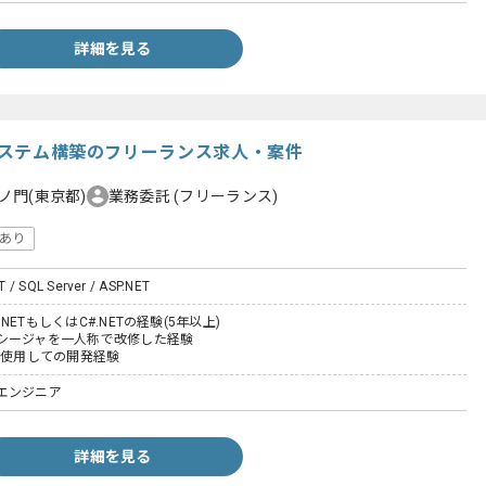
詳細を見る
流システム構築のフリーランス求人・案件
ノ門(東京都)
業務委託
(フリーランス)
あり
T / SQL Server / ASP.NET
B.NETもしくはC#.NETの経験(5年以上)
シージャを一人称で改修した経験
er を使用しての開発経験
エンジニア
詳細を見る