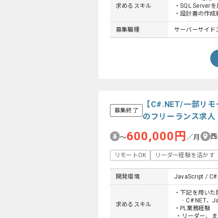
求めるスキル
・SQL Ser
・設計書の作成
募集職種
サーバーサイド
【C#.NET/一部
募集終了
のフリーランス求人
600,000円
西
〜
／月
リモートOK
リーダー経験を活かす
開発環境
JavaScript / C#
・下記を用いた
‐C#.NET、Java
求めるスキル
・PL業務経験
・リーダー、ま