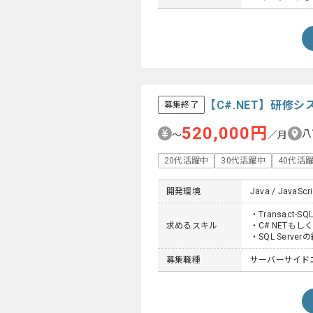
【C#.NET】研修
募集終了
520,000円
八
〜
／月
20代活躍中
30代活躍中
40代活
開発環境
Java / JavaScri
・Transact-S
求めるスキル
・C#.NETもしく
・SQL Server
募集職種
サーバーサイド