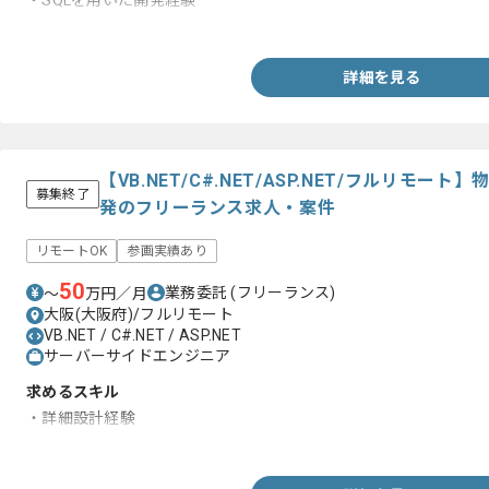
・SQLを用いた開発経験
・Webシステム開発経験
詳細を見る
【VB.NET/C#.NET/ASP.NET/フルリモ
募集終了
発のフリーランス求人・案件
リモートOK
参画実績あり
50
業務委託
(フリーランス)
〜
万円／月
大阪(大阪府)/フルリモート
VB.NET / C#.NET / ASP.NET
サーバーサイドエンジニア
求めるスキル
・詳細設計経験
・コーディング、テストケース作成経験