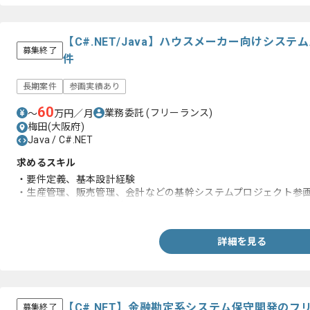
【C#.NET/Java】ハウスメーカー向けシス
募集終了
件
長期案件
参画実績あり
60
業務委託
(フリーランス)
〜
万円／月
梅田(大阪府)
Java / C#.NET
求めるスキル
・要件定義、基本設計経験
・生産管理、販売管理、会計などの基幹システムプロジェクト参
・Webシステム開発経験
詳細を見る
【C#.NET】金融勘定系システム保守開発のフ
募集終了