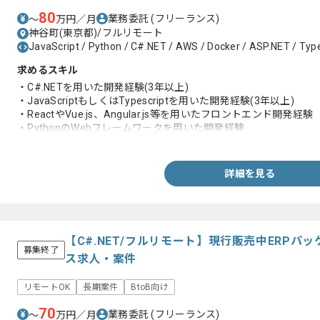
80
業務委託
(フリーランス)
〜
万円／月
神谷町(東京都)/フルリモート
JavaScript / Python / C#.NET / AWS / Docker / ASP.NET / Typ
求めるスキル
・C#.NETを用いた開発経験(3年以上)
・JavaScriptもしくはTypescriptを用いた開発経験(3年以上)
・ReactやVue.js、Angular.js等を用いたフロントエンド開発経験
・PythonのWebフレームワークを用いた開発経験
・コンテナ技術(Docker)を用いた開発経験
・AWSを用いた開発経験
・コードレビューの経験
詳細を見る
【C#.NET/フルリモート】現行販売中ERP
募集終了
ス求人・案件
リモートOK
長期案件
BtoB向け
70
業務委託
(フリーランス)
〜
万円／月