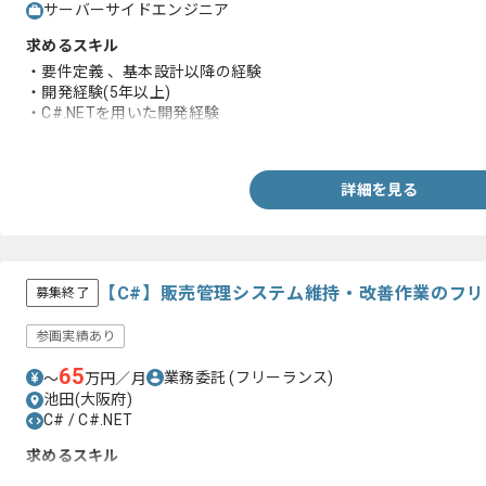
サーバーサイドエンジニア
求めるスキル
・要件定義 、基本設計以降の経験
・開発経験(5年以上)
・C#.NETを用いた開発経験
・SQLを用いた開発経験
詳細を見る
【C#】販売管理システム維持・改善作業のフ
募集終了
参画実績あり
65
業務委託
(フリーランス)
〜
万円／月
池田(大阪府)
C# / C#.NET
求めるスキル
・C#.NETの製造および改修経験5年以上