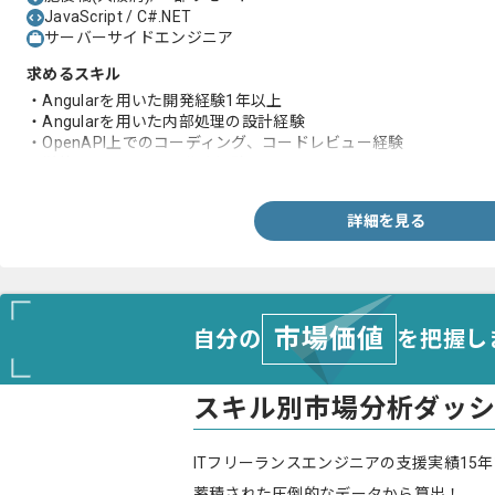
JavaScript / C#.NET
サーバーサイドエンジニア
求めるスキル
・Angularを用いた開発経験1年以上
・Angularを用いた内部処理の設計経験
・OpenAPI上でのコーディング、コードレビュー経験
・単体テストのケース作成経験
詳細を見る
市場価値
自分の
を把握し
スキル別市場分析ダッ
ITフリーランスエンジニアの支援実績15年
蓄積された圧倒的なデータから算出！