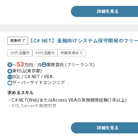
詳細を見る
【C#.NET】金融向けシステム保守開発のフリ
募集終了
20代活躍中
30代活躍中
参画実績あり
53
業務委託
(フリーランス)
〜
万円／月
東村山(東京都)
SQL / C#.NET / VBA
サーバーサイドエンジニア
求めるスキル
・C#.NET(Web)またはAccess VBAの実務開発経験(1年以上)
・SQL Serverの基礎知見
・対面形式でのレビュー経験(コーディングとテストケース)
詳細を見る