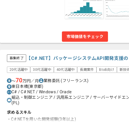
市場価値をチェック
【C#.NET】パッケージシステムAPI開発支
募集終了
20代活躍中
30代活躍中
40代活躍中
長期案件
BtoB向け
新技
70
業務委託
(フリーランス)
〜
万円／月
東日本橋(東京都)
C# / C#.NET / Windows / Oracle
組込・制御エンジニア / 汎用系エンジニア / サーバーサイドエ
(PL)
求めるスキル
・C#.NETを用いた開発経験(3年以上)
・WindowsでのC#を用いた開発経験