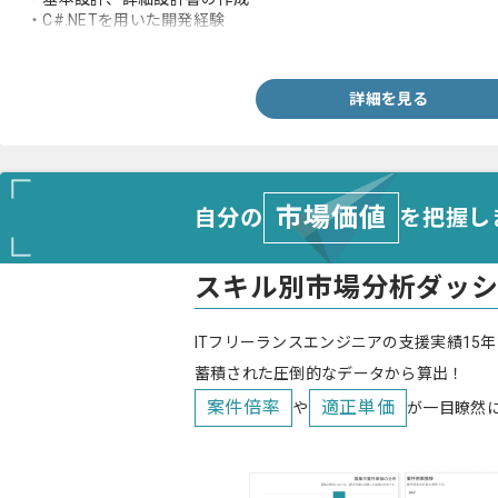
・C#.NETを用いた開発経験
・WebAPIの基礎知識（OpenAPIで読み書きできるレベル）
詳細を見る
市場価値
自分の
を把握し
スキル別市場分析ダッ
ITフリーランスエンジニアの支援実績15年
蓄積された圧倒的なデータから算出！
案件倍率
適正単価
や
が一目瞭然