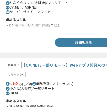
りんくうタウン(大阪府)/フルリモート
C#.NET / ASP.NET
サーバーサイドエンジニア
求めるスキル
・C#.NETを用いた開発経験5年以上
・WindowsFormsを用いた開発経験5年以上
詳細を見る
【C#.NET/一部リモート】Webアプリ開発の
募集終了
リモートOK
62
業務委託
(フリーランス)
〜
万円／月
中之島(大阪府)/一部リモート
C#.NET
求めるスキル
・基本設計、詳細設計書の作成