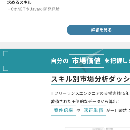
求めるスキル
・C#.NETやJavaの開発経験
・WPFの使用経験
詳細を見る
市場価値
自分の
を把握し
スキル別市場分析ダッ
ITフリーランスエンジニアの支援実績15年
蓄積された圧倒的なデータから算出！
案件倍率
適正単価
や
が一目瞭然