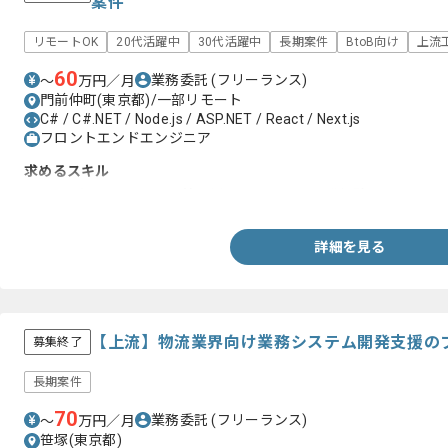
案件
リモートOK
20代活躍中
30代活躍中
長期案件
BtoB向け
上流
60
業務委託
(フリーランス)
〜
万円／月
門前仲町(東京都)/一部リモート
C# / C#.NET / Node.js / ASP.NET / React / Next.js
フロントエンドエンジニア
求めるスキル
・ReactもしくはNode.js等を用いたシステム開発経験
詳細を見る
【上流】物流業界向け業務システム開発支援の
募集終了
長期案件
70
業務委託
(フリーランス)
〜
万円／月
笹塚(東京都)