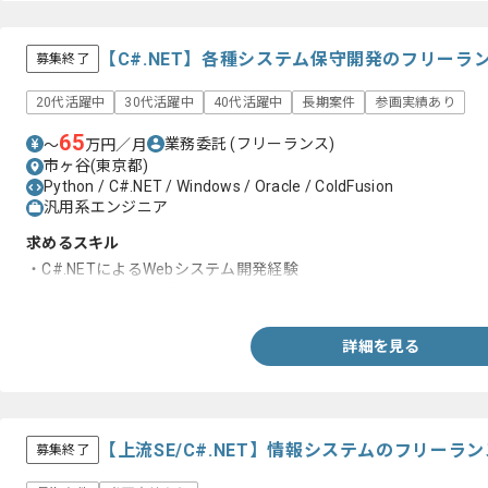
【C#.NET】各種システム保守開発のフリーラ
募集終了
20代活躍中
30代活躍中
40代活躍中
長期案件
参画実績あり
65
業務委託
(フリーランス)
〜
万円／月
市ヶ谷(東京都)
Python / C#.NET / Windows / Oracle / ColdFusion
汎用系エンジニア
求めるスキル
・C#.NETによるWebシステム開発経験
・Oracleでの開発経験
詳細を見る
【上流SE/C#.NET】情報システムのフリーラ
募集終了