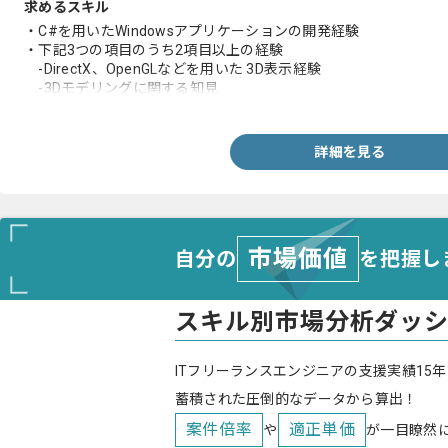
求めるスキル
・C#を用いたWindowsアプリケーションの開発経験
・下記3つの項目のうち2項目以上の経験
-DirectX、OpenGLなどを用いた 3D表示経験
-3Dモデリングに関する知見
-GUIカスタマイズの経験
詳細を見る
市場価値
自分の
を把握し
スキル別市場分析ダッ
ITフリーランスエンジニアの支援実績15年
蓄積された圧倒的なデータから算出！
案件倍率
適正単価
や
が一目瞭然