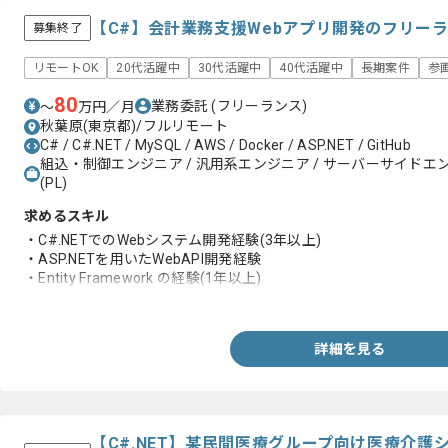
【C#】会計業務支援Webアプリ開発のフリー
募集終了
リモートOK
20代活躍中
30代活躍中
40代活躍中
長期案件
参
80
業務委託
(フリーランス)
〜
万円／月
秋葉原(東京都)/フルリモート
C# / C#.NET / MySQL / AWS / Docker / ASP.NET / GitHub
組込・制御エンジニア / 汎用系エンジニア / サーバーサイドエ
(PL)
求めるスキル
・C#.NETでのWebシステム開発経験(3年以上)
・ASP.NETを用いたWebAPI開発経験
・Entity Framework の経験(1年以上)
・設計以降の経験
詳細を見る
【C#.NET】某民間医療グループ向け医療介