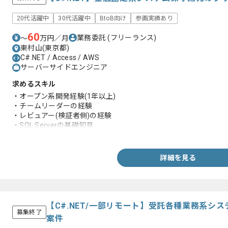
20代活躍中
30代活躍中
BtoB向け
参画実績あり
60
業務委託
(フリーランス)
〜
万円／月
東村山(東京都)
C#.NET / Access / AWS
サーバーサイドエンジニア
求めるスキル
・オープン系開発経験(1年以上)
・チームリーダーの経験
・レビュアー(検証者側)の経験
・SQL Serverの基礎知見
・対面形式でのレビュー(コーディング、テストケース)経験
詳細を見る
【C#.NET/一部リモート】受託各種業務系シ
募集終了
案件