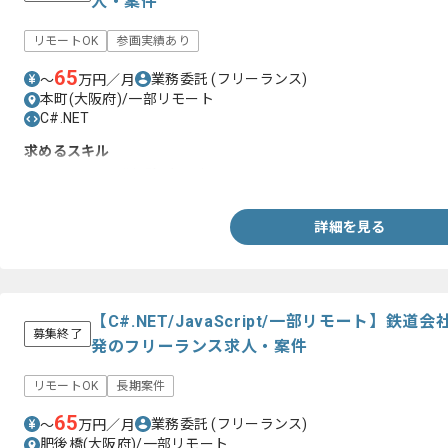
人・案件
リモートOK
参画実績あり
65
業務委託
(フリーランス)
〜
万円／月
本町(大阪府)/一部リモート
C#.NET
求めるスキル
・C#.NETの開発経験5年以上
詳細を見る
【C#.NET/JavaScript/一部リモート】鉄
募集終了
発のフリーランス求人・案件
リモートOK
長期案件
65
業務委託
(フリーランス)
〜
万円／月
肥後橋(大阪府)/一部リモート