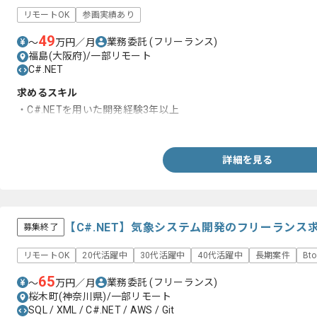
リモートOK
参画実績あり
49
業務委託
(フリーランス)
〜
万円／月
福島(大阪府)/一部リモート
C#.NET
求めるスキル
・C#.NETを用いた開発経験3年以上
・システム開発経験5年以上
詳細を見る
【C#.NET】気象システム開発のフリーランス
募集終了
リモートOK
20代活躍中
30代活躍中
40代活躍中
長期案件
Bt
65
業務委託
(フリーランス)
〜
万円／月
桜木町(神奈川県)/一部リモート
SQL / XML / C#.NET / AWS / Git