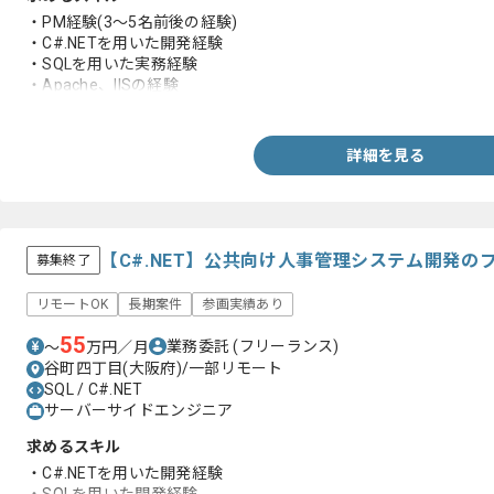
・PM経験(3～5名前後の経験)
・C#.NETを用いた開発経験
・SQLを用いた実務経験
・Apache、IISの経験
・AWS環境での開発経験
(Linux環境の経験がある場合、AWS環境の経験なしでも可)
詳細を見る
【C#.NET】公共向け人事管理システム開発の
募集終了
リモートOK
長期案件
参画実績あり
55
業務委託
(フリーランス)
〜
万円／月
谷町四丁目(大阪府)/一部リモート
SQL / C#.NET
サーバーサイドエンジニア
求めるスキル
・C#.NETを用いた開発経験