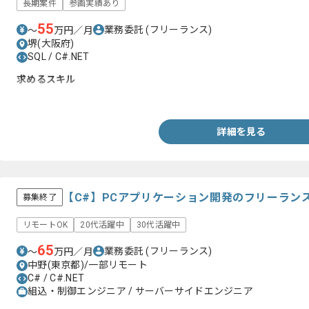
長期案件
参画実績あり
55
業務委託
(フリーランス)
〜
万円／月
堺(大阪府)
SQL / C#.NET
求めるスキル
・C#.NET、SQLを用いた開発経験
詳細を見る
【C#】PCアプリケーション開発のフリーラン
募集終了
リモートOK
20代活躍中
30代活躍中
65
業務委託
(フリーランス)
〜
万円／月
中野(東京都)/一部リモート
C# / C#.NET
組込・制御エンジニア / サーバーサイドエンジニア