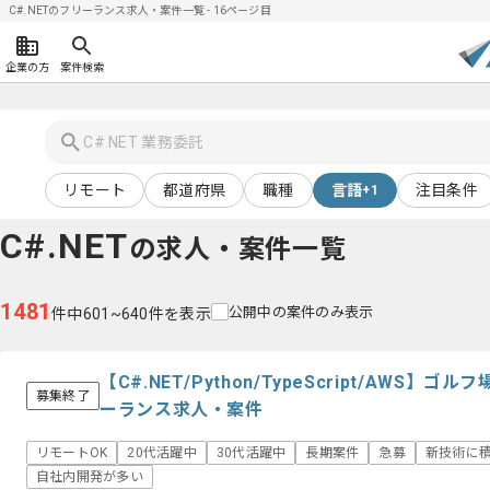
C#.NETのフリーランス求人・案件一覧 - 16ページ目
企業の方
案件検索
リモート
都道府県
職種
言語
注目条件
+1
C#.NET
の求人・案件一覧
1481
公開中の案件のみ表示
件中601~640件を表示
【C#.NET/Python/TypeScript/AW
募集終了
ーランス求人・案件
リモートOK
20代活躍中
30代活躍中
長期案件
急募
新技術に
自社内開発が多い