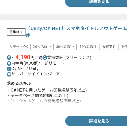
詳細を見る
【Unity/C#.NET】スマホタイトルアウト
募集終了
件
リモートOK
20代活躍中
30代活躍中
40代活躍中
長期案件
参
4,190
業務委託
(フリーランス)
〜
円／時
内幸町(東京都)/一部リモート
C#.NET / Unity
サーバーサイドエンジニア
求めるスキル
・C#.NETを用いたゲーム開発経験(5年以上)
・データベース開発経験(5年以上)
・ソーシャルゲームの開発経験(5年以上)
・Unityアプリでの開発経験(5年以上)
詳細を見る