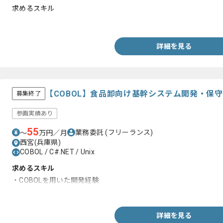
求めるスキル
・C#.NETとストアドプロシージャの経験
詳細を見る
【COBOL】食品卸向け基幹システム開発・保
募集終了
参画実績あり
55
業務委託
(フリーランス)
〜
万円／月
西宮(兵庫県)
COBOL / C#.NET / Unix
求めるスキル
・COBOLを用いた開発経験
・C Shell(UNIX)での開発経験
詳細を見る