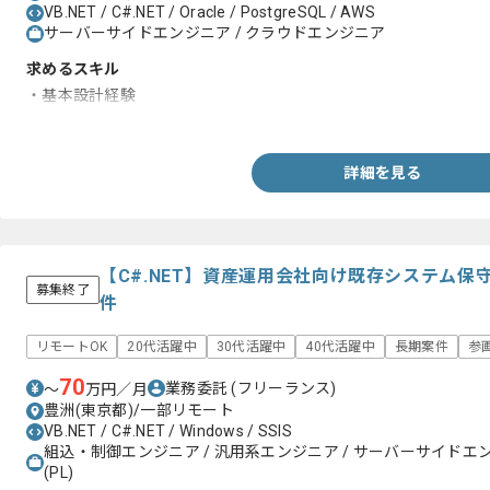
VB.NET / C#.NET / Oracle / PostgreSQL / AWS
サーバーサイドエンジニア / クラウドエンジニア
求めるスキル
・基本設計経験
・DBに関する知見
詳細を見る
【C#.NET】資産運用会社向け既存システム
募集終了
件
リモートOK
20代活躍中
30代活躍中
40代活躍中
長期案件
参
70
業務委託
(フリーランス)
〜
万円／月
豊洲(東京都)/一部リモート
VB.NET / C#.NET / Windows / SSIS
組込・制御エンジニア / 汎用系エンジニア / サーバーサイドエ
(PL)