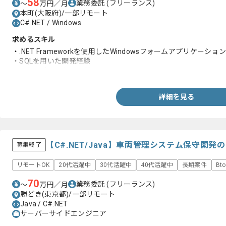
58
業務委託
(フリーランス)
〜
万円／月
本町(大阪府)/一部リモート
C#.NET / Windows
求めるスキル
・.NET Frameworkを使用したWindowsフォームアプリケーシ
・SQLを用いた開発経験
・詳細設計書の作成経験
詳細を見る
【C#.NET/Java】車両管理システム保守開
募集終了
リモートOK
20代活躍中
30代活躍中
40代活躍中
長期案件
Bt
70
業務委託
(フリーランス)
〜
万円／月
勝どき(東京都)/一部リモート
Java / C#.NET
サーバーサイドエンジニア