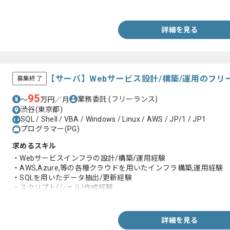
・会議日程調整経験
詳細を見る
【サーバ】Webサービス設計/構築/運用のフ
募集終了
95
業務委託
(フリーランス)
〜
万円／月
渋谷(東京都)
SQL / Shell / VBA / Windows / Linux / AWS / JP/1 / JP1
プログラマー(PG)
求めるスキル
・Webサービスインフラの設計/構築/運用経験
・AWS,Azure,等の各種クラウドを用いたインフラ構築,運用経験
・SQLを用いたデータ抽出/更新経験
・スクリプト(シェル)作成経験
・エンジニアとしての業務経験5年以上
・ネットワーク基礎知識
詳細を見る