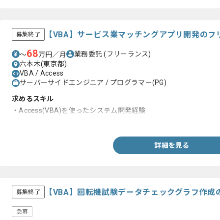
・基本設計以降の業務経験
・5～10名規模のチームリーダー経験
【VBA】サービス業マッチングアプリ開発のフ
募集終了
68
業務委託
(フリーランス)
〜
万円／月
六本木(東京都)
VBA / Access
サーバーサイドエンジニア / プログラマー(PG)
求めるスキル
・Access(VBA)を使ったシステム開発経験
・Webシステム開発における設計経験1年以上
詳細を見る
【VBA】回転機試験データチェックグラフ作成
募集終了
急募