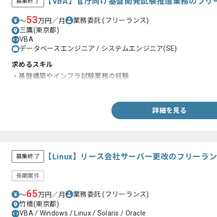
【VBA】官庁向け基盤開発試験推進業務のフリ
募集終了
53
業務委託
(フリーランス)
〜
万円／月
三鷹(東京都)
VBA
データベースエンジニア / システムエンジニア(SE)
求めるスキル
・基盤構築やインフラ試験業務の経験
・業務上における業務改善や提案を行った経験
詳細を見る
【Linux】リース会社サーバー更改のフリーラ
募集終了
長期案件
65
業務委託
(フリーランス)
〜
万円／月
竹橋(東京都)
VBA / Windows / Linux / Solaris / Oracle