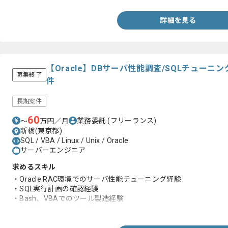
-Windows,Java,bat経験
詳細を見る
【Oracle】DBサーバ性能調査/SQLチュー
募集終了
件
長期案件
60
業務委託
(フリーランス)
〜
万円／月
新橋(東京都)
SQL / VBA / Linux / Unix / Oracle
サーバーエンジニア
求めるスキル
・Oracle RAC環境でのサーバ性能チューニング経験
・SQL実行計画の確認経験
・Bash、VBAでのツール製造経験
・大規模システムの経験