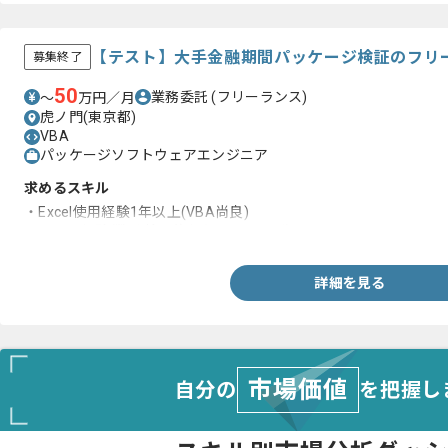
【テスト】大手金融期間パッケージ検証のフリ
募集終了
50
業務委託
(フリーランス)
〜
万円／月
虎ノ門(東京都)
VBA
パッケージソフトウェアエンジニア
求めるスキル
・Excel使用経験1年以上(VBA尚良)
・テスト経験(数値検証的なものに限らず)
詳細を見る
市場価値
自分の
を把握し