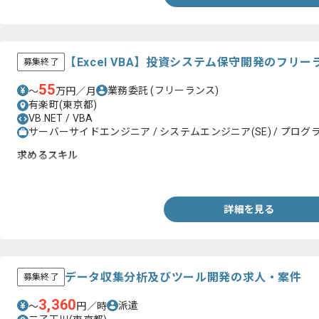
【Excel VBA】投資システム保守開発のフリ
募集終了
55
業務委託
(フリーランス)
〜
万円／月
有楽町(東京都)
VB.NET / VBA
サーバーサイドエンジニア / システムエンジニア(SE) / プログラ
求めるスキル
・Excel VBAを用いた開発経験
詳細を見る
データ収集分析及びツール開発の求人・案件
募集終了
3,360
派遣
〜
円／時