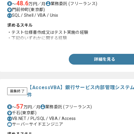
48.6
業務委託
(フリーランス)
〜
万円／月
門前仲町(東京都)
SQL / Shell / VBA / Unix
求めるスキル
・テスト仕様書作成又はテスト実施の経験
・下記のいずれかに関する経験
‐UNIXコマンド、SQL、Shell、Excel、VBA、DOS
詳細を見る
【AccessVBA】銀行サービス内部管理シス
募集終了
件
57
業務委託
(フリーランス)
〜
万円／月
千石(東京都)
VB.NET / PL/SQL / VBA / Access
サーバーサイドエンジニア