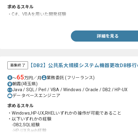
求めるスキル
・C#、VBAを用いた開発経験
・Azureを用いた開発経験
詳細を見る
【DB2】公共系大規模システム機器更改DB移
募集終了
65
業務委託
(フリーランス)
〜
万円／月
朝霞(埼玉県)
Java / SQL / Perl / VBA / Windows / Oracle / DB2 / HP-UX
データベースエンジニア
求めるスキル
・Windows,HP-UX,RHELいずれかの操作が可能であること
・以下いずれかの経験
-DB2,SQL経験
-HP-UX,Bash経験
-RHEL,Oracle,SQL,Bash,Perl経験