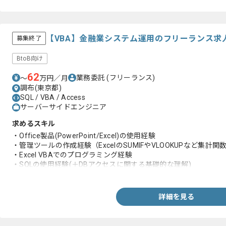
【VBA】金融業システム運用のフリーランス求
募集終了
BtoB向け
62
業務委託
(フリーランス)
〜
万円／月
調布(東京都)
SQL / VBA / Access
サーバーサイドエンジニア
求めるスキル
・Office製品(PowerPoint/Excel)の使用経験
・管理ツールの作成経験（ExcelのSUMIFやVLOOKUPなど集計関数
・Excel VBAでのプログラミング経験
・SQLの使用経験(＋DBアクセスに関する基礎的な理解)
・IT開発者、ユーザーとのコミュニケーション経験
詳細を見る