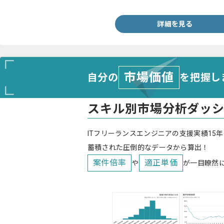
詳細を見る
市場価値
自分の
を把握し
スキル別市場分析ダッ
ITフリーランスエンジニアの支援実績15年
蓄積された圧倒的なデータから算出！
案件倍率
適正単価
や
が一目瞭然