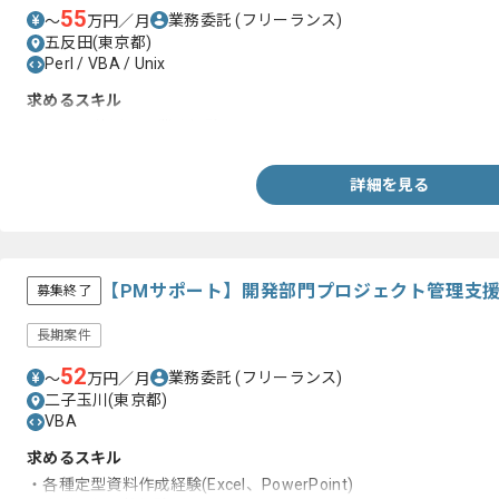
55
業務委託
(フリーランス)
〜
万円／月
五反田(東京都)
Perl / VBA / Unix
求めるスキル
・UNIXを使用した業務経験
詳細を見る
【PMサポート】開発部門プロジェクト管理支
募集終了
長期案件
52
業務委託
(フリーランス)
〜
万円／月
二子玉川(東京都)
VBA
求めるスキル
・各種定型資料作成経験(Excel、PowerPoint)