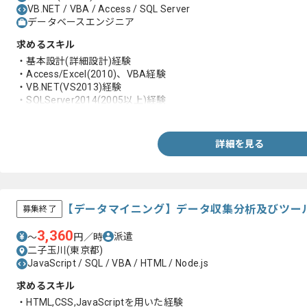
VB.NET / VBA / Access / SQL Server
データベースエンジニア
求めるスキル
・基本設計(詳細設計)経験
・Access/Excel(2010)、VBA経験
・VB.NET(VS2013)経験
・SQLServer2014(2005以上)経験
※Management Studio経験必須
・一人称で設計～開発まで対応可能であること
詳細を見る
【データマイニング】データ収集分析及びツー
募集終了
3,360
派遣
〜
円／時
二子玉川(東京都)
JavaScript / SQL / VBA / HTML / Node.js
求めるスキル
・HTML,CSS,JavaScriptを用いた経験