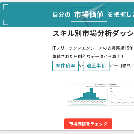
市場価値
自分の
を把握し
スキル別市場分析ダッ
ITフリーランスエンジニアの支援実績15年
蓄積された圧倒的なデータから算出！
案件倍率
適正単価
や
が一目瞭然
市場価値をチェック