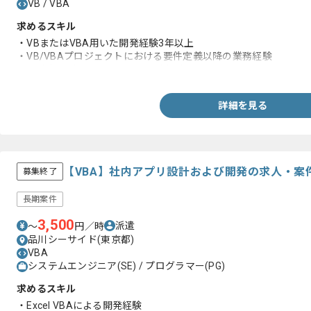
VB / VBA
求めるスキル
・VBまたはVBA用いた開発経験3年以上
・VB/VBAプロジェクトにおける要件定義以降の業務経験
・設計書などのドキュメント作成経験
詳細を見る
【VBA】社内アプリ設計および開発の求人・案
募集終了
長期案件
3,500
派遣
〜
円／時
品川シーサイド(東京都)
VBA
システムエンジニア(SE) / プログラマー(PG)
求めるスキル
・Excel VBAによる開発経験