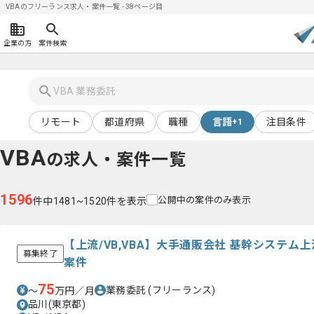
VBAのフリーランス求人・案件一覧 - 38ページ目
企業の方
案件検索
リモート
都道府県
職種
言語
注目条件
+1
VBA
の求人・案件一覧
1596
公開中の案件のみ表示
件中1481~1520件を表示
【上流/VB,VBA】大手通販会社 基幹システ
募集終了
案件
75
業務委託
(フリーランス)
〜
万円／月
品川(東京都)