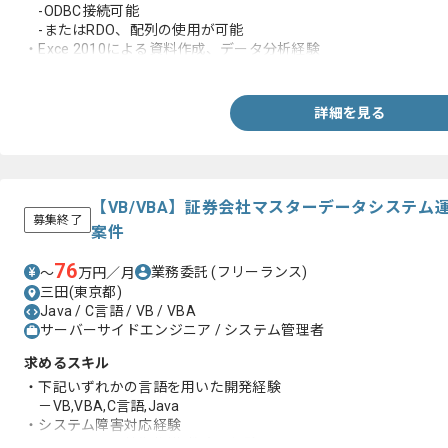
-ODBC接続可能
-またはRDO、配列の使用が可能
・Exce 2010による資料作成、データ分析経験
-各種グラフ作成、VLOOKUPやSUMPRODUCT等関数知識、
・データ入力、管理経験
詳細を見る
【VB/VBA】証券会社マスターデータシステ
募集終了
案件
76
業務委託
(フリーランス)
〜
万円／月
三田(東京都)
Java / C言語 / VB / VBA
サーバーサイドエンジニア / システム管理者
求めるスキル
・下記いずれかの言語を用いた開発経験
－VB,VBA,C言語,Java
・システム障害対応経験
・メンバーへの技術指導/教育の経験