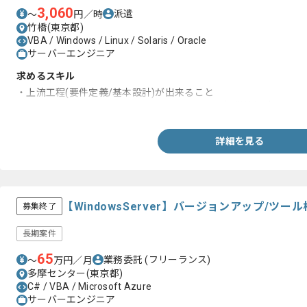
3,060
派遣
〜
円／時
竹橋(東京都)
VBA / Windows / Linux / Solaris / Oracle
サーバーエンジニア
求めるスキル
・上流工程(要件定義/基本設計)が出来ること
・Linux,VMware,Solaris,Windows2012R2の設計/構築経験
詳細を見る
【WindowsServer】バージョンアップ/ツ
募集終了
長期案件
65
業務委託
(フリーランス)
〜
万円／月
多摩センター(東京都)
C# / VBA / Microsoft Azure
サーバーエンジニア