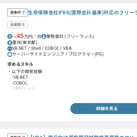
生命保険会社IFRS(国際会計基準)対応のフリ
募集終了
長期案件
45
業務委託
(フリーランス)
〜
万円／月
豊洲(東京都)
VB.NET / Shell / COBOL / VBA
サーバーサイドエンジニア / プログラマー(PG)
求めるスキル
・以下の開発経験
-VB.NET
-COBOL
-UNIXシェル
-Excel VBA
詳細を見る