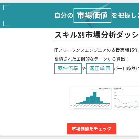
市場価値
自分の
を把握し
スキル別市場分析ダッ
ITフリーランスエンジニアの支援実績15年
蓄積された圧倒的なデータから算出！
案件倍率
適正単価
や
が一目瞭然
市場価値をチェック