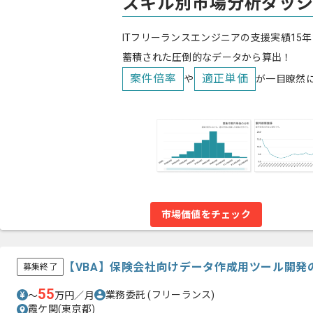
スキル別市場分析ダッ
ITフリーランスエンジニアの支援実績15年
蓄積された圧倒的なデータから算出！
案件倍率
適正単価
や
が一目瞭然
市場価値をチェック
【VBA】保険会社向けデータ作成用ツール開発
募集終了
55
業務委託
(フリーランス)
〜
万円／月
霞ケ関(東京都)