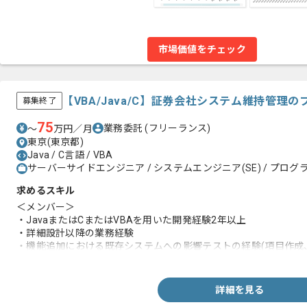
市場価値をチェック
【VBA/Java/C】証券会社システム維持管理
募集終了
75
業務委託
(フリーランス)
〜
万円／月
東京(東京都)
Java / C言語 / VBA
サーバーサイドエンジニア / システムエンジニア(SE) / プログラ
求めるスキル
＜メンバー＞
・JavaまたはCまたはVBAを用いた開発経験2年以上
・詳細設計以降の業務経験
・機能追加における既存システムへの影響テストの経験(項目作成
・システム障害対応の経験
＜リーダー＞
詳細を見る
・JavaまたはCまたはVBAを用いた開発経験3年以上