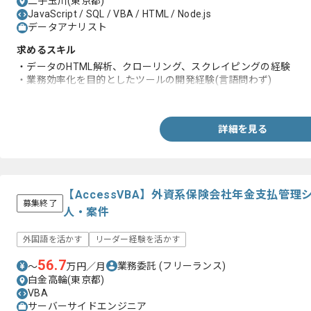
二子玉川(東京都)
JavaScript / SQL / VBA / HTML / Node.js
データアナリスト
求めるスキル
・データのHTML解析、クローリング、スクレイピングの経験
・業務効率化を目的としたツールの開発経験(言語問わず)
・SQLでのデータ収集経験
詳細を見る
【AccessVBA】外資系保険会社年金支払管
募集終了
人・案件
外国語を活かす
リーダー経験を活かす
56.7
業務委託
(フリーランス)
〜
万円／月
白金高輪(東京都)
VBA
サーバーサイドエンジニア