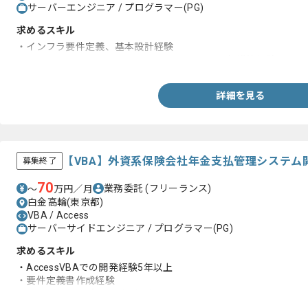
サーバーエンジニア / プログラマー(PG)
求めるスキル
・インフラ要件定義、基本設計経験
・Linux,VMware,Solaris,Windows 2012R2の設計/構築経験
詳細を見る
【VBA】外資系保険会社年金支払管理システム
募集終了
70
業務委託
(フリーランス)
〜
万円／月
白金高輪(東京都)
VBA / Access
サーバーサイドエンジニア / プログラマー(PG)
求めるスキル
・AccessVBAでの開発経験5年以上
・要件定義書作成経験
・リーダー、サブリーダー経験