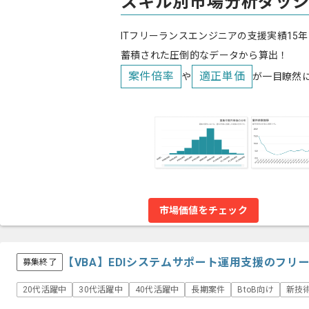
スキル別市場分析ダッ
ITフリーランスエンジニアの支援実績15年
蓄積された圧倒的なデータから算出！
案件倍率
適正単価
や
が一目瞭然
市場価値をチェック
【VBA】EDIシステムサポート運用支援のフリ
募集終了
20代活躍中
30代活躍中
40代活躍中
長期案件
BtoB向け
新技