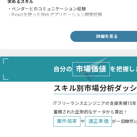
求めるスキル
・ベンダーとのコミュニケーション経験
・Reactを使ったWebアプリケーション開発経験
・Node.jsを使ったバックエンド開発経験
詳細を見る
市場価値
自分の
を把握し
スキル別市場分析ダッ
ITフリーランスエンジニアの支援実績15年
蓄積された圧倒的なデータから算出！
案件倍率
適正単価
や
が一目瞭然