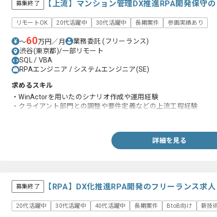
【上流】マンション管理DX推進RPA開発保守
募集終了
リモートOK
20代活躍中
30代活躍中
長期案件
参画実績あり
60
業務委託
(フリーランス)
〜
万円／月
渋谷(東京都)/一部リモート
SQL / VBA
RPAエンジニア / システムエンジニア(SE)
求めるスキル
・WinActorを用いたのシナリオ作成や運用経験
・クライアント部門との調整や要件定義などの上流工程経験
・基本的なITリテラシー
詳細を見る
【RPA】DX化推進RPA開発のフリーランス求
募集終了
20代活躍中
30代活躍中
40代活躍中
長期案件
BtoB向け
新技