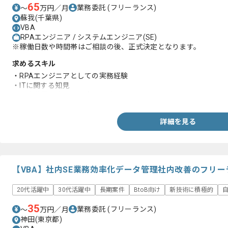
65
業務委託
(フリーランス)
〜
万円／月
蘇我(千葉県)
VBA
RPAエンジニア / システムエンジニア(SE)
※稼働日数や時間帯はご相談の後、正式決定となります。
求めるスキル
・RPAエンジニアとしての実務経験
・ITに関する知見
・医療業界や病院での実務経験
詳細を見る
【VBA】社内SE業務効率化データ管理社内改善のフリ
20代活躍中
30代活躍中
長期案件
BtoB向け
新技術に積極的
35
業務委託
(フリーランス)
〜
万円／月
神田(東京都)