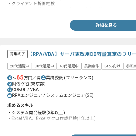
・クライアント折衝経験
・エラー原因の特定と改善提案等の問題解決経験
詳細を見る
【RPA/VBA】サーバ更改用DB容量算定のフ
募集終了
20代活躍中
30代活躍中
40代活躍中
長期案件
BtoB向け
参画
65
業務委託
(フリーランス)
〜
万円／月
阿佐ケ谷(東京都)
COBOL / VBA
RPAエンジニア / システムエンジニア(SE)
求めるスキル
・システム開発経験(3年以上)
・Excel VBA、Excelマクロ作成経験(1年以上)
・Excel操作経験