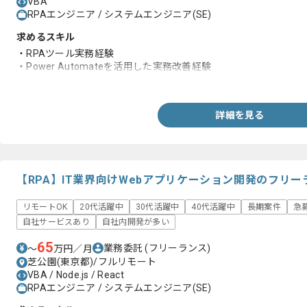
VBA
RPAエンジニア / システムエンジニア(SE)
求めるスキル
・RPAツール実務経験
・Power Automateを活用した実務改善経験
・Excelを使用したデータ管理、集計スキル
詳細を見る
【RPA】IT業界向けWebアプリケーション開発のフリ
リモートOK
20代活躍中
30代活躍中
40代活躍中
長期案件
急
自社サービスあり
自社内開発が多い
65
業務委託
(フリーランス)
〜
万円／月
芝公園(東京都)/フルリモート
VBA / Node.js / React
RPAエンジニア / システムエンジニア(SE)