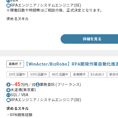
VBA
RPAエンジニア / システムエンジニア(SE)
※稼働日数や時間帯はご相談の後、正式決定となります。
求めるスキル
・VBAを用いた実務経験
詳細を見る
【WinActor/BizRobo】RPA開発作業自
募集終了
20代活躍中
30代活躍中
40代活躍中
長期案件
BtoB向け
新技
45
業務委託
(フリーランス)
〜
万円／月
水道橋(東京都)
SQL / VBA
RPAエンジニア / システムエンジニア(SE)
求めるスキル
・RPA開発経験