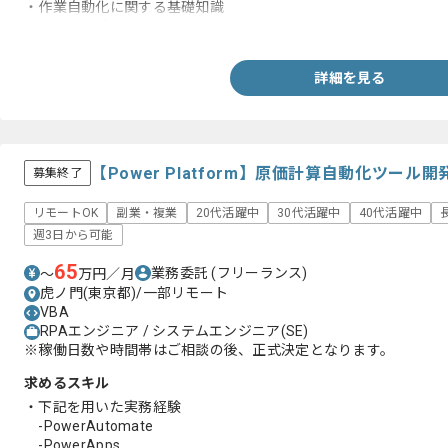
・作業自動化に関する基礎知識
・設計書、手順書などのドキュメント作成経験
詳細を見る
【Power Platform】原価計算自動化ツー
募集終了
リモートOK
副業・複業
20代活躍中
30代活躍中
40代活躍中
週3日から可能
65
業務委託
(フリーランス)
〜
万円／月
虎ノ門(東京都)/一部リモート
VBA
RPAエンジニア / システムエンジニア(SE)
※稼働日数や時間帯はご相談の後、正式決定となります。
求めるスキル
・下記を用いた実務経験
-PowerAutomate
-PowerApps