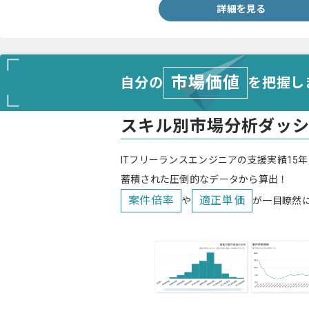
詳細を見る
市場価値
自分の
を把握し
スキル別市場分析ダッ
ITフリーランスエンジニアの支援実績15年
蓄積された圧倒的なデータから算出！
案件倍率
適正単価
や
が一目瞭然