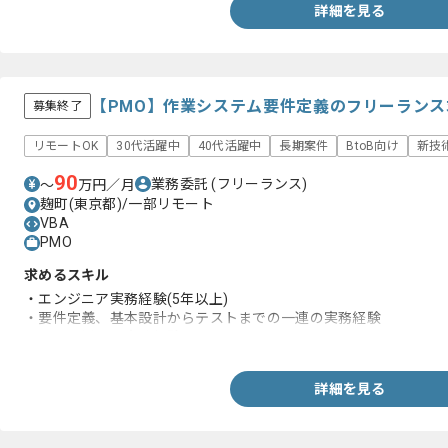
詳細を見る
【PMO】作業システム要件定義のフリーラン
募集終了
リモートOK
30代活躍中
40代活躍中
長期案件
BtoB向け
新技
90
業務委託
(フリーランス)
〜
万円／月
麹町(東京都)/一部リモート
VBA
PMO
求めるスキル
・エンジニア実務経験(5年以上)
・要件定義、基本設計からテストまでの一連の実務経験
・VBAを用いた実務経験
詳細を見る