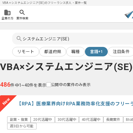
VBA × システムエンジニア(SE)のフリーランス求人・案件一覧
企業の方
案件検索
リモート
都道府県
職種
言語
注目条件
+1
VBA×システムエンジニア(SE)
486
公開中の案件のみ表示
件中1~40件を表示
New
【RPA】医療業界向けRPA業務効率化支援のフリー
副業・複業
20代活躍中
30代活躍中
40代活躍中
長期案件
Bt
週3日から可能