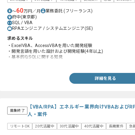
60
業務委託
(フリーランス)
〜
万円／月
府中(東京都)
SQL / VBA
RPAエンジニア / システムエンジニア(SE)
求めるスキル
・ExcelVBA、AccessVBAを用いた開発経験
・開発言語を用いた設計および開発経験(4年以上)
・基本的なSQLに関する知見
・ウォーターフォールでの開発工程に関する知見
詳細を見る
【VBA/RPA】エネルギー業界向けVBAおよび
募集終了
人・案件
リモートOK
20代活躍中
30代活躍中
40代活躍中
長期案件
急