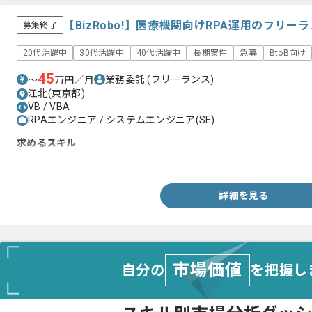
【BizRobo!】医療機関向けRPA運用のフリー
募集終了
20代活躍中
30代活躍中
40代活躍中
長期案件
急募
BtoB向け
45
業務委託
(フリーランス)
〜
万円／月
江北(東京都)
VB / VBA
RPAエンジニア / システムエンジニア(SE)
求めるスキル
・Excel、VBを用いた実務経験
詳細を見る
市場価値
自分の
を把握し