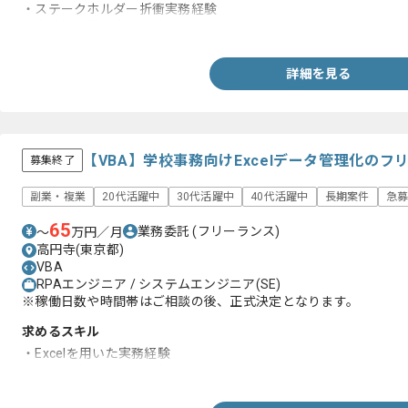
・ステークホルダー折衝実務経験
・案件提案推進実務経験
詳細を見る
【VBA】学校事務向けExcelデータ管理化の
募集終了
副業・複業
20代活躍中
30代活躍中
40代活躍中
長期案件
急
65
業務委託
(フリーランス)
〜
万円／月
高円寺(東京都)
VBA
RPAエンジニア / システムエンジニア(SE)
※稼働日数や時間帯はご相談の後、正式決定となります。
求めるスキル
・Excelを用いた実務経験
・VBAの構築、修正経験