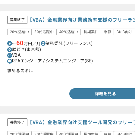
【VBA】金融業界向け業務効率支援のフリーラ
募集終了
20代活躍中
30代活躍中
40代活躍中
長期案件
急募
BtoB向け
60
業務委託
(フリーランス)
〜
万円／月
勝どき(東京都)
VBA
RPAエンジニア / システムエンジニア(SE)
求めるスキル
・VBAを用いた実務経験
詳細を見る
【VBA】金融業界向け支援ツール開発のフリー
募集終了
20代活躍中
30代活躍中
40代活躍中
長期案件
急募
BtoB向け