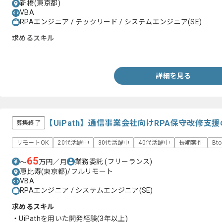
新橋(東京都)
VBA
RPAエンジニア / テックリード / システムエンジニア(SE)
求めるスキル
・WinActorを用いた実務経験
詳細を見る
【UiPath】通信事業会社向けRPA保守改修
募集終了
リモートOK
20代活躍中
30代活躍中
40代活躍中
長期案件
Bt
65
業務委託
(フリーランス)
〜
万円／月
恵比寿(東京都)/フルリモート
VBA
RPAエンジニア / システムエンジニア(SE)
求めるスキル
・UiPathを用いた開発経験(3年以上)