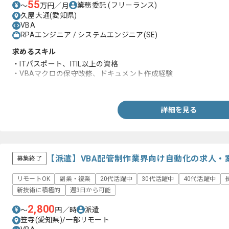
55
業務委託
(フリーランス)
〜
万円／月
久屋大通(愛知県)
VBA
RPAエンジニア / システムエンジニア(SE)
求めるスキル
・ITパスポート、ITIL以上の資格
・VBAマクロの保守改修、ドキュメント作成経験
・作業改善検討、実施経験
詳細を見る
【派遣】VBA配管制作業界向け自動化の求人・
募集終了
リモートOK
副業・複業
20代活躍中
30代活躍中
40代活躍中
新技術に積極的
週3日から可能
2,800
派遣
〜
円／時
笠寺(愛知県)/一部リモート