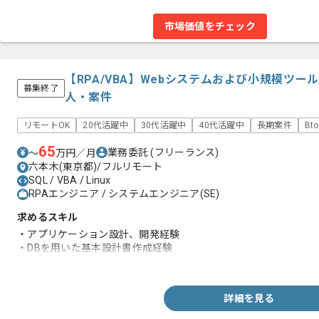
市場価値をチェック
【RPA/VBA】Webシステムおよび小規模ツ
募集終了
人・案件
リモートOK
20代活躍中
30代活躍中
40代活躍中
長期案件
Bt
65
業務委託
(フリーランス)
〜
万円／月
六本木(東京都)/フルリモート
SQL / VBA / Linux
RPAエンジニア / システムエンジニア(SE)
求めるスキル
・アプリケーション設計、開発経験
・DBを用いた基本設計書作成経験
・DBを用いた開発経験
詳細を見る