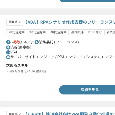
【VBA】RPAシナリオ作成支援のフリーランス
募集終了
20代活躍中
30代活躍中
40代活躍中
長期案件
BtoB向け
新技
65
業務委託
(フリーランス)
〜
万円／月
渋谷(東京都)
VBA
サーバーサイドエンジニア / RPAエンジニア / システムエンジニア
求めるスキル
・VBAを用いた実務経験
・RPAシナリオ作成経験
詳細を見る
【UiPath】鉄道会社向けRPA開発自動化推
募集終了