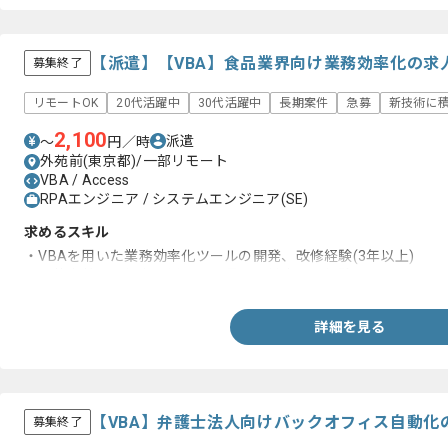
【派遣】【VBA】食品業界向け業務効率化の求
募集終了
リモートOK
20代活躍中
30代活躍中
長期案件
急募
新技術に
2,100
派遣
〜
円／時
外苑前(東京都)/一部リモート
VBA / Access
RPAエンジニア / システムエンジニア(SE)
求めるスキル
・VBAを用いた業務効率化ツールの開発、改修経験(3年以上)
・要件定義から保守運用まで一貫して対応した経験
詳細を見る
【VBA】弁護士法人向けバックオフィス自動化
募集終了