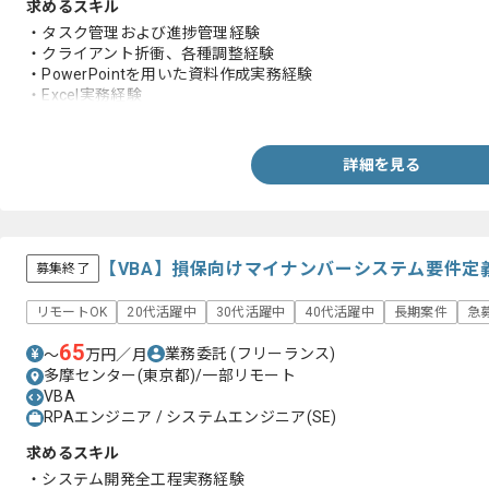
求めるスキル
・タスク管理および進捗管理経験
・クライアント折衝、各種調整経験
・PowerPointを用いた資料作成実務経験
・Excel実務経験
・OAuth認証等のインフラに関する知見
詳細を見る
【VBA】損保向けマイナンバーシステム要件定
募集終了
リモートOK
20代活躍中
30代活躍中
40代活躍中
長期案件
急
65
業務委託
(フリーランス)
〜
万円／月
多摩センター(東京都)/一部リモート
VBA
RPAエンジニア / システムエンジニア(SE)
求めるスキル
・システム開発全工程実務経験