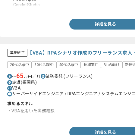
-CopilotStudio
-PowerQuery
・ローコードツールを用いた自動化ツールの設計経験
・Dynamics365からのデータ抽出および連携経験
詳細を見る
【VBA】RPAシナリオ作成のフリーランス求人
募集終了
20代活躍中
30代活躍中
40代活躍中
長期案件
BtoB向け
新技
65
業務委託
(フリーランス)
〜
万円／月
赤坂(福岡県)
VBA
サーバーサイドエンジニア / RPAエンジニア / システムエンジニア
求めるスキル
・VBAを用いた実務経験
・RPAシナリオ作成経験
詳細を見る