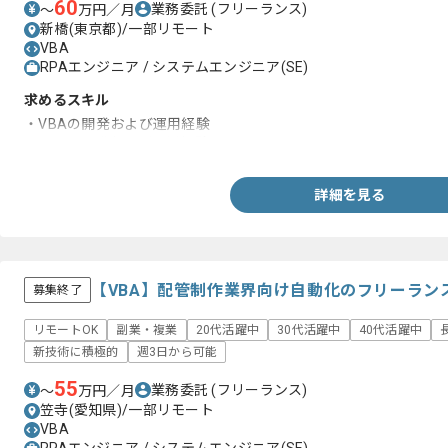
60
業務委託
(フリーランス)
〜
万円／月
新橋(東京都)/一部リモート
VBA
RPAエンジニア / システムエンジニア(SE)
求めるスキル
・VBAの開発および運用経験
・RPAの開発および運用経験
詳細を見る
【VBA】配管制作業界向け自動化のフリーラン
募集終了
リモートOK
副業・複業
20代活躍中
30代活躍中
40代活躍中
新技術に積極的
週3日から可能
55
業務委託
(フリーランス)
〜
万円／月
笠寺(愛知県)/一部リモート
VBA