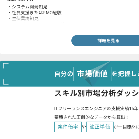
・システム開発知見
・社員支援またはPMO経験
・生保業務知見
・ベンダーコントロール経験
詳細を見る
市場価値
自分の
を把握し
スキル別市場分析ダッ
ITフリーランスエンジニアの支援実績15年
蓄積された圧倒的なデータから算出！
案件倍率
適正単価
や
が一目瞭然