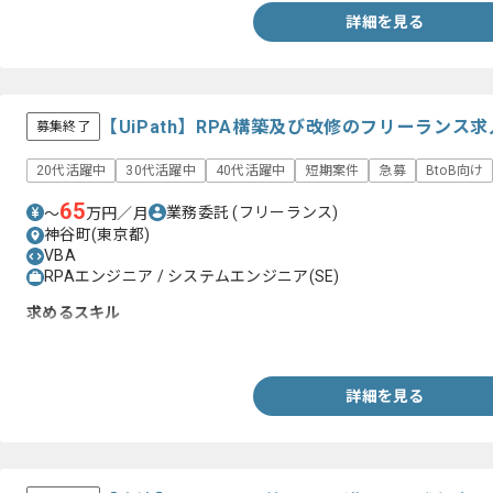
詳細を見る
【UiPath】RPA構築及び改修のフリーランス
募集終了
20代活躍中
30代活躍中
40代活躍中
短期案件
急募
BtoB向け
65
業務委託
(フリーランス)
〜
万円／月
神谷町(東京都)
VBA
RPAエンジニア / システムエンジニア(SE)
求めるスキル
・UiPathを用いたRPA開発及び運用保守経験(1年以上)
詳細を見る