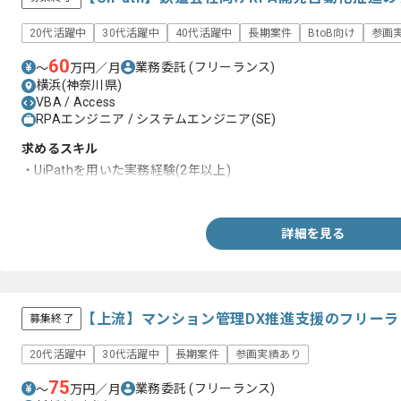
20代活躍中
30代活躍中
40代活躍中
長期案件
BtoB向け
参画
60
業務委託
(フリーランス)
〜
万円／月
横浜(神奈川県)
VBA / Access
RPAエンジニア / システムエンジニア(SE)
求めるスキル
・UiPathを用いた実務経験(2年以上)
・要件ヒアリングから設計、開発までの経験
詳細を見る
【上流】マンション管理DX推進支援のフリー
募集終了
20代活躍中
30代活躍中
長期案件
参画実績あり
75
業務委託
(フリーランス)
〜
万円／月