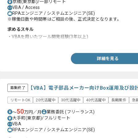
京橋(東京都)/一部リモート
VBA / Access
RPAエンジニア / システムエンジニア(SE)
※稼働日数や時間帯はご相談の後、正式決定となります。
求めるスキル
・VBAを用いたツール開発経験(3年以上)
・経理、総務部門の作業フロー改善経験
詳細を見る
【VBA】電子部品メーカー向けBox運用及び
募集終了
リモートOK
20代活躍中
30代活躍中
40代活躍中
長期案件
急
50
業務委託
(フリーランス)
〜
万円／月
大手町(東京都)/フルリモート
VBA
RPAエンジニア / システムエンジニア(SE)