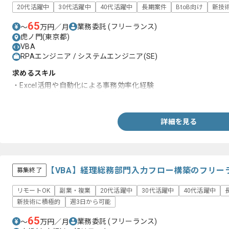
20代活躍中
30代活躍中
40代活躍中
長期案件
BtoB向け
新技
65
業務委託
(フリーランス)
〜
万円／月
虎ノ門(東京都)
VBA
RPAエンジニア / システムエンジニア(SE)
求めるスキル
・Excel活用や自動化による事務効率化経験
・システム連携に関する調査や提案経験
詳細を見る
【VBA】経理総務部門入力フロー構築のフリー
募集終了
リモートOK
副業・複業
20代活躍中
30代活躍中
40代活躍中
新技術に積極的
週3日から可能
65
業務委託
(フリーランス)
〜
万円／月