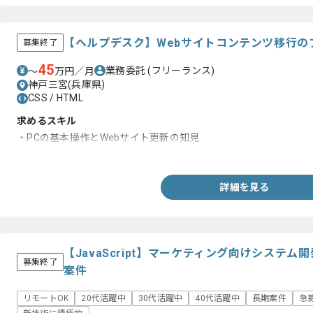
【ヘルプデスク】Webサイトコンテンツ移行の
募集終了
45
業務委託
(フリーランス)
〜
万円／月
神戸三宮(兵庫県)
CSS / HTML
求めるスキル
・PCの基本操作とWebサイト更新の知見
・英語の読み書き経験
詳細を見る
【JavaScript】マーケティング向けシステ
募集終了
案件
リモートOK
20代活躍中
30代活躍中
40代活躍中
長期案件
急