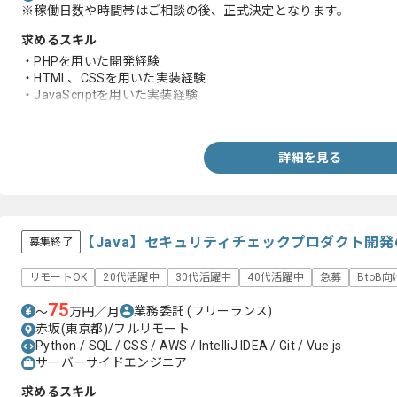
※稼働日数や時間帯はご相談の後、正式決定となります。
求めるスキル
・PHPを用いた開発経験
・HTML、CSSを用いた実装経験
・JavaScriptを用いた実装経験
・WordPressの構築経験
詳細を見る
【Java】セキュリティチェックプロダクト開
募集終了
リモートOK
20代活躍中
30代活躍中
40代活躍中
急募
BtoB向
75
業務委託
(フリーランス)
〜
万円／月
赤坂(東京都)/フルリモート
Python / SQL / CSS / AWS / IntelliJ IDEA / Git / Vue.js
サーバーサイドエンジニア
求めるスキル