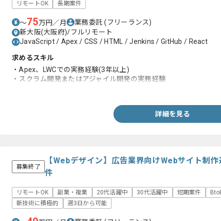
リモートOK
長期案件
75
業務委託
(フリーランス)
〜
万円／月
新大阪(大阪府)/フルリモート
JavaScript / Apex / CSS / HTML / Jenkins / GitHub / React
求めるスキル
・Apex、LWCでの実務経験(3年以上)
・スクラム開発またはアジャイル開発の実務経験
・要件定義や設計工程での改善提案の経験
詳細を見る
【Webデザイン】広告業界向けWebサイト制
募集終了
件
リモートOK
副業・複業
20代活躍中
30代活躍中
短期案件
Bt
新技術に積極的
週3日から可能