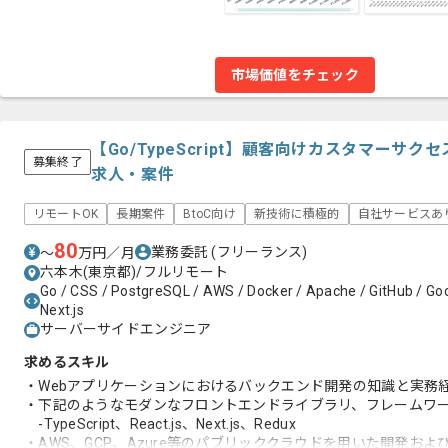
市場価値をチェック
【Go/TypeScript】顧客向けカスタマーサ
募集終了
求人・案件
リモートOK
長期案件
BtoC向け
新技術に積極的
自社サービスあ
80
業務委託
(フリーランス)
〜
万円／月
六本木(東京都)/フルリモート
Go / CSS / PostgreSQL / AWS / Docker / Apache / GitHub / Goo
Next.js
サーバーサイドエンジニア
求めるスキル
・Webアプリケーションにおけるバックエンド開発の知識と実務
・下記のようなモダンなフロントエンドライブラリ、フレームワー
-TypeScript、React.js、Next.js、Redux
・AWS、GCP、Azure等のパブリッククラウドを用いた開発およ