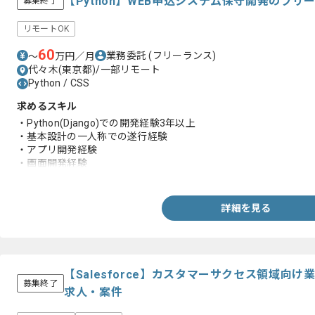
【Python】WEB申込システム保守開発のフ
募集終了
リモートOK
60
業務委託
(フリーランス)
〜
万円／月
代々木(東京都)/一部リモート
Python / CSS
求めるスキル
・Python(Django)での開発経験3年以上
・基本設計の一人称での遂行経験
・アプリ開発経験
・画面開発経験
・html、JavaScript、cssの経験
詳細を見る
【Salesforce】カスタマーサクセス領域向
募集終了
求人・案件