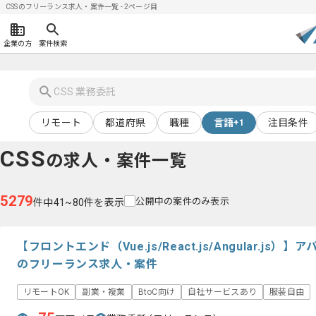
CSSのフリーランス求人・案件一覧 - 2ページ目
企業の方
案件検索
リモート
都道府県
職種
言語
注目条件
+1
CSS
の求人・案件一覧
5279
公開中の案件のみ表示
件中41~80件を表示
【フロントエンド（Vue.js/React.js/Angular.j
のフリーランス求人・案件
リモートOK
副業・複業
BtoC向け
自社サービスあり
服装自由