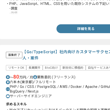
・PHP、JavaScript、HTML、CSSを用いた既存システムの下
-調査
-改修
-機能追加
・既存コード、プラグイン、外部連携仕様の解読および不具合対
・実装内容レビュー、技術方針、優先順位の判断経験
詳細を見る
・AI開発ツール活用および生成コード、提案の品質、影響範囲の
【Go/TypeScript】社内向けカスタマーサ
募集終了
人・案件
リモートOK
長期案件
BtoC向け
新技術に積極的
自社サービスあ
80
業務委託
(フリーランス)
〜
万円／月
六本木(東京都)/フルリモート
PHP / Go / CSS / PostgreSQL / AWS / Docker / Apache / GitHu
BigQuery / Next.js
サーバーサイドエンジニア
求めるスキル