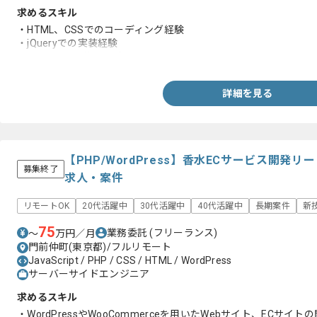
求めるスキル
・HTML、CSSでのコーディング経験
・jQueryでの実装経験
・Git、Sassの使用経験
詳細を見る
【PHP/WordPress】香水ECサービス開発
募集終了
求人・案件
リモートOK
20代活躍中
30代活躍中
40代活躍中
長期案件
新
75
業務委託
(フリーランス)
〜
万円／月
門前仲町(東京都)/フルリモート
JavaScript / PHP / CSS / HTML / WordPress
サーバーサイドエンジニア
求めるスキル
・WordPressやWooCommerceを用いたWebサイト、ECサイ