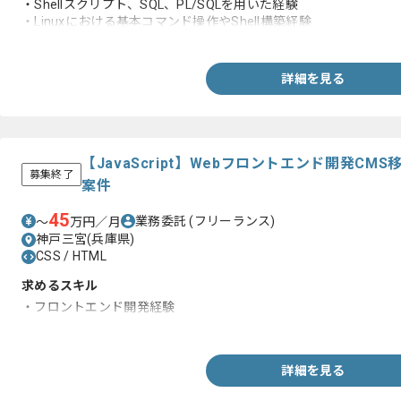
・Shellスクリプト、SQL、PL/SQLを用いた経験
・Linuxにおける基本コマンド操作やShell構築経験
・JavaScript、HTML、CSSを用いた画面開発の実務経験
詳細を見る
【JavaScript】Webフロントエンド開発C
募集終了
案件
45
業務委託
(フリーランス)
〜
万円／月
神戸三宮(兵庫県)
CSS / HTML
求めるスキル
・フロントエンド開発経験
・英語の読書き経験
詳細を見る