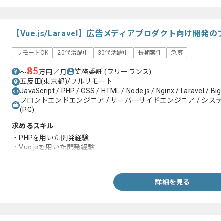
【Vue.js/Laravel】広告メディアプロダクト向け開
リモートOK
20代活躍中
30代活躍中
長期案件
急募
85
業務委託
(フリーランス)
〜
万円／月
五反田(東京都)/フルリモート
JavaScript / PHP / CSS / HTML / Node.js / Nginx / Laravel / Bi
フロントエンドエンジニア / サーバーサイドエンジニア / システム
(PG)
求めるスキル
・PHPを用いた開発経験
・Vue.jsを用いた開発経験
・Git、Githubなどを使ったバージョン管理
詳細を見る