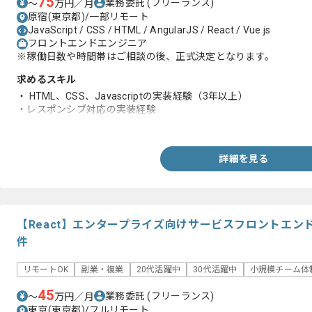
75
業務委託
(フリーランス)
〜
万円／月
原宿(東京都)/一部リモート
JavaScript / CSS / HTML / AngularJS / React / Vue.js
フロントエンドエンジニア
※稼働日数や時間帯はご相談の後、正式決定となります。
求めるスキル
・ HTML、CSS、Javascriptの実装経験（3年以上）
・レスポンシブ対応の実装経験
・JavaScriptフレームワーク（Vue.js、React、Angular.js）
詳細を見る
【React】エンタープライズ向けサービスフロントエ
件
リモートOK
副業・複業
20代活躍中
30代活躍中
小規模チーム体
45
業務委託
(フリーランス)
〜
万円／月
東京(東京都)/フルリモート