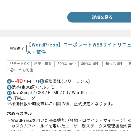
・RDB、NoSQL等のDBにおけるスキーマの設計、効率的なクエリ
・ソフトウェアアーキテクチャの設計とミドルウェア選定の経験
・Web標準技術および周辺知識の深い理解
詳細を見る
【WordPress】コーポレートWEBサイトリ
募集終了
人・案件
リモートOK
副業・複業
20代活躍中
30代活躍中
40代活躍中
週3日から可能
40
業務委託
(フリーランス)
〜
万円／月
渋谷(東京都)/フルリモート
JavaScript / CSS / HTML / Git / WordPress
HTMLコーダー
※稼働日数や時間帯はご相談の後、正式決定となります。
求めるスキル
・WordPressを用いた会員機能（登録・ログイン・マイページ）
・カスタムフィールドを用いたユーザー別ステータス管理機能の