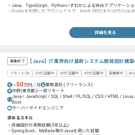
・Java、TypeScript、PythonいずれかによるWebアプリケーシ
・Gradleを利用したプロジェクトで、IntelliJ(IDE)またはVSC
・Git利用経験
詳細を見る
【Java】IT業界向け基幹システム開発設計構
募集終了
リモートOK
20代活躍中
30代活躍中
40代活躍中
長期案件
Bt
50
業務委託
(フリーランス)
〜
万円／月
中野(東京都)/一部リモート
Java / JavaScript / SQL / Shell / PL/SQL / CSS / HTML / Linux 
Boot
サーバーサイドエンジニア
求めるスキル
・詳細設計の実務経験(3年以上)
・Spring Boot、MyBatis等のJavaを用いた経験