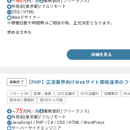
40
業務委託
(フリーランス)
〜
万円／月
外苑前(東京都)/フルリモート
CSS / HTML
Webデザイナー
※稼働日数や時間帯はご相談の後、正式決定となります。
求めるスキル
・LPおよびWebサイトのデザイン実務経験
詳細を見る
【PHP】広告業界向けWebサイト開発運用の
募集終了
リモートOK
副業・複業
20代活躍中
30代活躍中
短期案件
Bt
新技術に積極的
週3日から可能
75
業務委託
(フリーランス)
〜
万円／月
外苑前(東京都)/フルリモート
JavaScript / PHP / C# / CSS / HTML / WordPress
サーバーサイドエンジニア