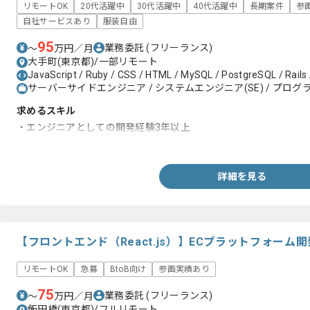
リモートOK
20代活躍中
30代活躍中
40代活躍中
長期案件
参
自社サービスあり
服装自由
95
業務委託
(フリーランス)
〜
万円／月
大手町(東京都)/一部リモート
JavaScript / Ruby / CSS / HTML / MySQL / PostgreSQL / Rails /
サーバーサイドエンジニア / システムエンジニア(SE) / プログラ
求めるスキル
・エンジニアとしての開発経験3年以上
・Rubyを用いた開発経験1年以上
詳細を見る
【フロントエンド（React.js）】ECプラットフォー
リモートOK
急募
BtoB向け
参画実績あり
75
業務委託
(フリーランス)
〜
万円／月
飯田橋(東京都)/フルリモート