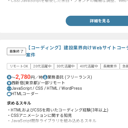
・CSS/JavaScriptを駆使した余白・フォントの繊細な調整、W
・Gitを用いたソースコード管理経験
詳細を見る
【コーディング】建設業界向けWebサイトコー
募集終了
案件
リモートOK
20代活躍中
30代活躍中
40代活躍中
長期案件
急
2,780
業務委託
(フリーランス)
〜
円／時
西新宿(東京都)/一部リモート
JavaScript / CSS / HTML / WordPress
HTMLコーダー
求めるスキル
・HTMLおよびCSSを用いたコーディング経験(3年以上)
・CSSアニメーションに関する知見
・JavaScript既存ライブラリを組み込めるスキル
・WordPressテーマの編集スキル