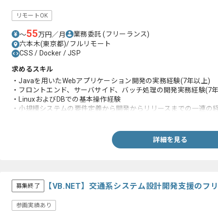
リモートOK
55
業務委託
(フリーランス)
〜
万円／月
六本木(東京都)/フルリモート
CSS / Docker / JSP
求めるスキル
・Javaを用いたWebアプリケーション開発の実務経験(7年以上)
・フロントエンド、サーバサイド、バッチ処理の開発実務経験(7年
・LinuxおよびDBでの基本操作経験
・小規模システムの要件定義から開発からリリースまでの一連の
・小規模チームにおける管理運営の経験
・開発リード経験
・システム要件定義などの折衝や要件調整の実務経験
詳細を見る
【VB.NET】交通系システム設計開発支援のフ
募集終了
参画実績あり