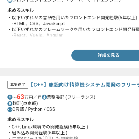
フロントエンドエンジニア / サーバーサイドエンジニア
求めるスキル
・以下いずれかの言語を用いたフロントエンド開発経験(5年以上)
-HTML、CSS、JavaScript
・以下いずれかのフレームワークを用いたフロントエンド開発経験(
-React、Vue.js、Angular
・以下基本的なサーバーサイドプログラミングの理解
-API 設計、SQLやNoSQLデータベースにおけるテーブル設計
詳細を見る
【C++】施設向け精算機システム開発のフリー
募集終了
63
業務委託
(フリーランス)
〜
万円／月
麹町(東京都)
C言語 / Python / CSS
求めるスキル
・C++, Linux環境での開発経験(5年以上 )
・組み込み開発経験(5年以上 )
・生成AIツールを活用した開発経験