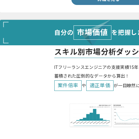
市場価値
自分の
を把握し
スキル別市場分析ダッ
ITフリーランスエンジニアの支援実績15年
蓄積された圧倒的なデータから算出！
案件倍率
適正単価
や
が一目瞭然