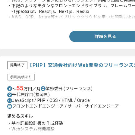
・Webアプリケーションにおけるバックエンド開発の知識と実務
・下記のようなモダンなフロントエンドライブラリ、フレームワー
-TypeScript、React.js、Next.js、Redux
・AWS、GCP、Azure等のパブリッククラウドを用いた開発およ
・RDB、NoSQL等のDBにおけるスキーマの設計、効率的なクエリ
・ソフトウェアアーキテクチャの設計とミドルウェア選定の経験
・Web標準技術および周辺知識の深い理解
詳細を見る
【PHP】交通会社向けWeb開発のフリーラン
募集終了
参画実績あり
55
業務委託
(フリーランス)
〜
万円／月
千代県庁口(福岡県)
JavaScript / PHP / CSS / HTML / Oracle
フロントエンドエンジニア / サーバーサイドエンジニア
求めるスキル
・基本詳細設計書の作成経験
・Webシステム開発経験
・PHP(Laravel)を用いた開発経験