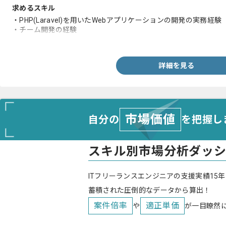
求めるスキル
・PHP(Laravel)を用いたWebアプリケーションの開発の実務経験
・チーム開発の経験
・保守運用の経験
詳細を見る
市場価値
自分の
を把握し
スキル別市場分析ダッ
ITフリーランスエンジニアの支援実績15年
蓄積された圧倒的なデータから算出！
案件倍率
適正単価
や
が一目瞭然