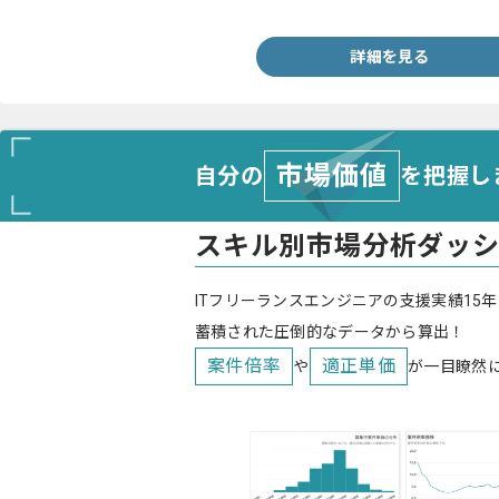
詳細を見る
市場価値
自分の
を把握し
スキル別市場分析ダッ
ITフリーランスエンジニアの支援実績15年
蓄積された圧倒的なデータから算出！
案件倍率
適正単価
や
が一目瞭然