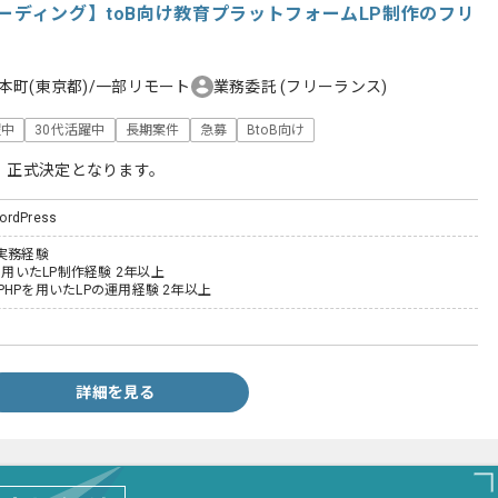
ーディング】toB向け教育プラットフォームLP制作のフリ
本町(東京都)/一部リモート
業務委託
(フリーランス)
躍中
30代活躍中
長期案件
急募
BtoB向け
、正式決定となります。
ordPress
実務経験
を用いたLP制作経験 2年以上
s、PHPを用いたLPの運用経験 2年以上
詳細を見る