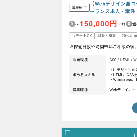
【Webデザイン兼コ
募集終了
ーランス求人・案件
150,000円
岩
〜
／月
リモートOK
副業・複業
20代活
※稼働日数や時間帯はご相談の後
開発環境
CSS / HTML / W
・UIデザインの
求めるスキル
・HTML、CSS
・Wordpres
募集職種
Webデザイナー