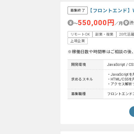
【フロントエンド】
募集終了
550,000円
渋
〜
／月
リモートOK
副業・複業
20代活
上場企業
※稼働日数や時間帯はご相談の後
開発環境
JavaScript / C
・JavaScrip
求めるスキル
・HTML/CS
・アクセス解析
募集職種
フロントエンド