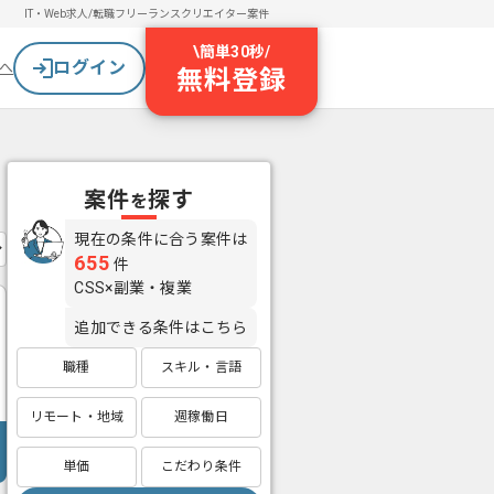
IT・Web求人/転職
フリーランスクリエイター案件
\
簡単30秒
/
ログイン
へ
無料登録
案件
探す
を
現在の条件に合う案件は
655
件
CSS×副業・複業
追加できる条件はこちら
職種
スキル・言語
リモート・地域
週稼働日
単価
こだわり条件