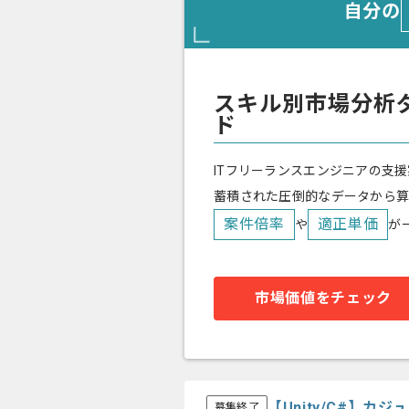
自分の
スキル別市場分析
ド
ITフリーランスエンジニアの支援
蓄積された圧倒的なデータから
案件倍率
適正単価
や
が
市場価値をチェック
【Unity/C#】
募集終了