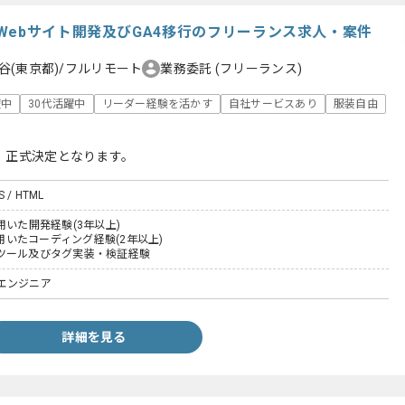
Webサイト開発及びGA4移行のフリーランス求人・案件
谷(東京都)/フルリモート
業務委託
(フリーランス)
躍中
30代活躍中
リーダー経験を活かす
自社サービスあり
服装自由
、正式決定となります。
SS / HTML
tを用いた開発経験(3年以上)
Sを用いたコーディング経験(2年以上)
ツール及びタグ実装・検証経験
エンジニア
詳細を見る