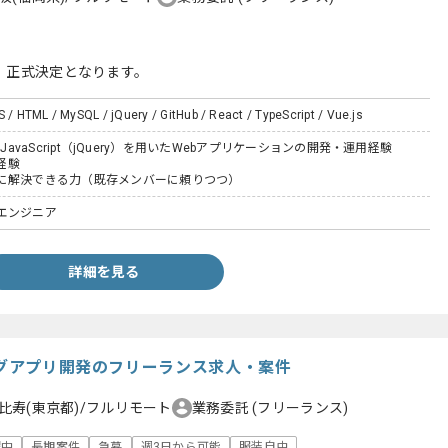
、正式決定となります。
S / HTML / MySQL / jQuery / GitHub / React / TypeScript / Vue.js
S / JavaScript（jQuery）を用いたWebアプリケーションの開発・運用経験
用経験
に解決できる力（既存メンバーに頼りつつ）
エンジニア
詳細を見る
ングアプリ開発のフリーランス求人・案件
比寿(東京都)/フルリモート
業務委託
(フリーランス)
躍中
長期案件
急募
週3日から可能
服装自由