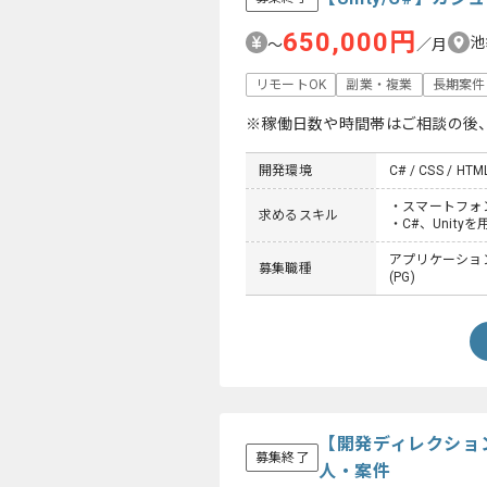
650,000円
池
〜
／月
リモートOK
副業・複業
長期案件
※稼働日数や時間帯はご相談の後
開発環境
C# / CSS / HTML
・スマートフォ
求めるスキル
・C#、Unit
アプリケーション
募集職種
(PG)
【開発ディレクショ
募集終了
人・案件