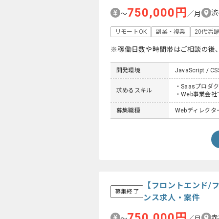
750,000円
渋
〜
／月
リモートOK
副業・複業
20代活
※稼働日数や時間帯はご相談の後
開発環境
JavaScript / CS
・Saasプロダ
求めるスキル
・Web事業会
募集職種
Webディレクター
【フロントエンド/
募集終了
ンス求人・案件
750,000円
赤
〜
／月