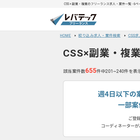
CSS × 副業・複業のフリーランス求人・案件一覧 - 6
HOME
絞り込み求人・案件検索
CSS
CSS×副業・複
655
該当案件数
件中201~240件を表