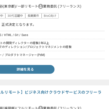
谷(東京都)/一部リモート
業務委託
(フリーランス)
躍中
30代活躍中
長期案件
BtoC向け
、正式決定となります。
S / HTML / Git / Sass
クトの開発ディレクターの経験2年以上
社でのディレクション/プロジェクトマネジメントの経験
 / プロダクトマネージャー(PdM)
詳細を見る
フルリモート】ビジネス向けクラウドサービスのフリーラ
坂(福岡県)/フルリモート
業務委託
(フリーランス)