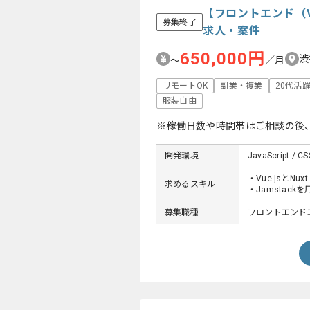
【フロントエンド（Vu
募集終了
求人・案件
650,000円
渋
〜
／月
リモートOK
副業・複業
20代活
服装自由
※稼働日数や時間帯はご相談の後
開発環境
JavaScript / C
・Vue.jsとN
求めるスキル
・Jamstack
募集職種
フロントエンド