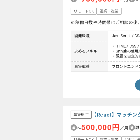
リモートOK
副業・複業
※稼働日数や時間帯はご相談の後
開発環境
JavaScript / CS
・HTML / CS
求めるスキル
・Githubの使
・課題を自立的
募集職種
フロントエンド
【React】マッチ
募集終了
500,000円
恵
〜
／月
リモートOK
副業・複業
20代活