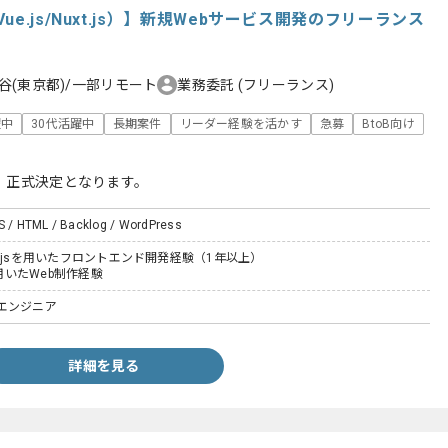
e.js/Nuxt.js）】新規Webサービス開発のフリーランス
谷(東京都)/一部リモート
業務委託
(フリーランス)
躍中
30代活躍中
長期案件
リーダー経験を活かす
急募
BtoB向け
、正式決定となります。
SS / HTML / Backlog / WordPress
uxt.jsを用いたフロントエンド開発経験（1年以上）
を用いたWeb制作経験
エンジニア
詳細を見る