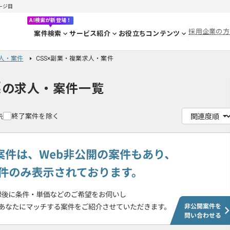
ページ目
AI検索が新登場！
採用企業の方
案件検索
サービス紹介
お役立ちコンテンツ
求人・案件
CSS×副業・複業求人・案件
業
の求人・案件一覧
終了案件を除く
示