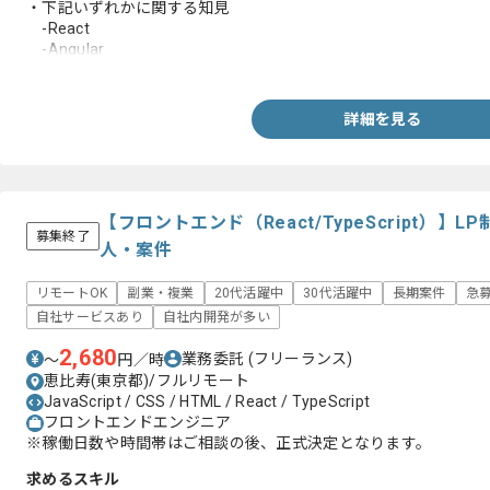
・下記いずれかに関する知見
-React
-Angular
-CSS
-PHP
・BEM、FROCSS等の思想やフレームワークに基づいてCSSを実
詳細を見る
・Dockerを用いたローカル開発経験
・クラウド上の開発環境へのデプロイ経験
【フロントエンド（React/TypeScript）
募集終了
人・案件
リモートOK
副業・複業
20代活躍中
30代活躍中
長期案件
急
自社サービスあり
自社内開発が多い
2,680
業務委託
(フリーランス)
〜
円／時
恵比寿(東京都)/フルリモート
JavaScript / CSS / HTML / React / TypeScript
フロントエンドエンジニア
※稼働日数や時間帯はご相談の後、正式決定となります。
求めるスキル