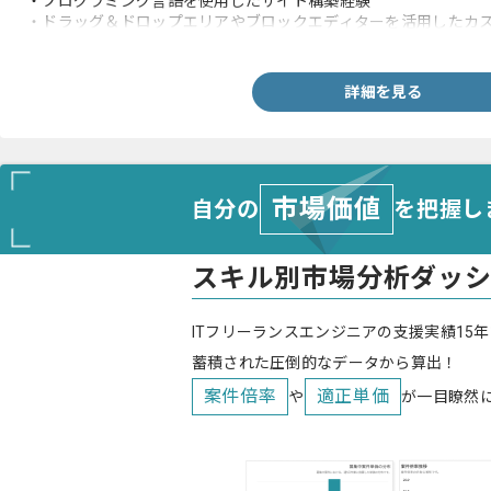
・プログラミング言語を使用したサイト構築経験
・ドラッグ＆ドロップエリアやブロックエディターを活用したカ
テンプレートの構築経験
・社会人経験(3年以上)
詳細を見る
市場価値
自分の
を把握し
スキル別市場分析ダッ
ITフリーランスエンジニアの支援実績15年
蓄積された圧倒的なデータから算出！
案件倍率
適正単価
や
が一目瞭然