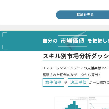
・GitHubを用いたチーム開発経験
詳細を見る
市場価値
自分の
を把握し
スキル別市場分析ダッ
ITフリーランスエンジニアの支援実績15年
蓄積された圧倒的なデータから算出！
案件倍率
適正単価
や
が一目瞭然