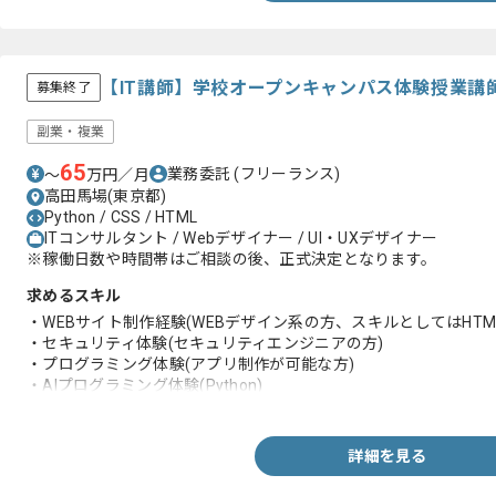
【IT講師】学校オープンキャンパス体験授業講
募集終了
副業・複業
65
業務委託
(フリーランス)
〜
万円／月
高田馬場(東京都)
Python / CSS / HTML
ITコンサルタント / Webデザイナー / UI・UXデザイナー
※稼働日数や時間帯はご相談の後、正式決定となります。
求めるスキル
・WEBサイト制作経験(WEBデザイン系の方、スキルとしてはHTML
・セキュリティ体験(セキュリティエンジニアの方)
・プログラミング体験(アプリ制作が可能な方)
・AIプログラミング体験(Python)
・機械工作体験(Arduinoをつかった機械工作基礎の体験ができる方
詳細を見る