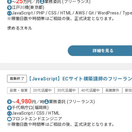
25
業務委託
(フリーランス)
〜
万円／月
江戸川橋(東京都)
JavaScript / PHP / CSS / HTML / AWS / Git / WordPress / Type
※稼働日数や時間帯はご相談の後、正式決定となります。
求めるスキル
・InDesignの実務経験3年以上
詳細を見る
【JavaScript】ECサイト構築講師のフリー
募集終了
副業・複業
20代活躍中
30代活躍中
40代活躍中
長期案件
新
4,980
業務委託
(フリーランス)
〜
円／時
千代県庁口(福岡県)
JavaScript / CSS / HTML
フロントエンドエンジニア
※稼働日数や時間帯はご相談の後、正式決定となります。