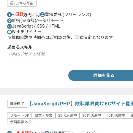
週3日から可能
30
業務委託
(フリーランス)
〜
万円／月
新宿(東京都)/一部リモート
JavaScript / CSS / HTML
Webデザイナー
※稼働日数や時間帯はご相談の後、正式決定となります。
求めるスキル
・Webデザイン経験
・HTML及びCSSを用いたコーディング経験
詳細を見る
【JavaScript/PHP】飲料業界向けECサ
募集終了
リモートOK
副業・複業
20代活躍中
30代活躍中
40代活躍中
参画実績あり