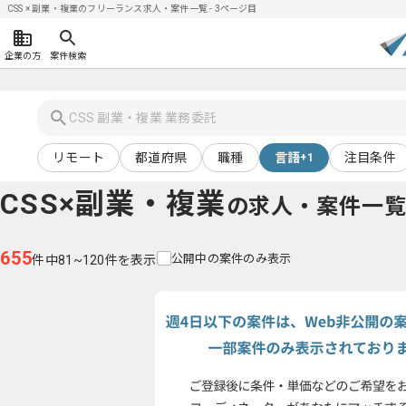
CSS × 副業・複業のフリーランス求人・案件一覧 - 3ページ目
企業の方
案件検索
リモート
都道府県
職種
言語
注目条件
+1
CSS×副業・複業
の求人・案件一
655
公開中の案件のみ表示
件中81~120件を表示