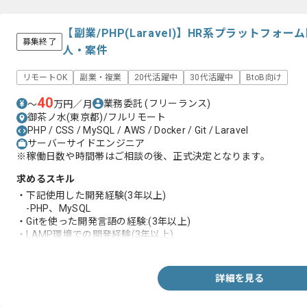
【副業/PHP(Laravel)】HR系プラットフ
募集終了
人・案件
リモートOK
副業・複業
20代活躍中
30代活躍中
BtoB向け
40
業務委託
(フリーランス)
〜
万円／月
御茶ノ水(東京都)/フルリモート
PHP / CSS / MySQL / AWS / Docker / Git / Laravel
サーバーサイドエンジニア
※稼働日数や時間帯はご相談の後、正式決定となります。
求めるスキル
・下記使用した開発経験(3年以上)
-PHP、MySQL
・Gitを使った開発言語の経験:(3年以上)
・LAMP環境での開発経験(3年以上)
・下記を使った開発経験(1年以上)
-AWS、Laravel、Docker
詳細を見る