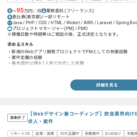
95
業務委託
(フリーランス)
〜
万円／月
恵比寿(東京都)/一部リモート
Java / PHP / CSS / HTML / Wicket / AWS / Laravel / Spring Bo
プロジェクトマネージャー(PM) / PMO
※稼働日数や時間帯はご相談の後、正式決定となります。
求めるスキル
・新規のWebアプリ開発プロジェクトでPMとしての参画経験
・要件定義の経験
・基本設計以降を1人称で対応した経験
・エンジニアとしての開発経験
詳細を見る
【Webデザイン兼コーディング】飲食業界向け
募集終了
求人・案件
リモートOK
副業・複業
30代活躍中
長期案件
BtoB向け
参画