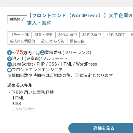
【フロントエンド（WordPress）】大手企業
募集終了
求人・案件
リモートOK
副業・複業
20代活躍中
30代活躍中
40代活躍中
新技術に積極的
週3日から可能
服装自由
75
業務委託
(フリーランス)
〜
万円／月
池ノ上(東京都)/フルリモート
JavaScript / PHP / CSS / HTML / WordPress
フロントエンドエンジニア
※稼働日数や時間帯はご相談の後、正式決定となります。
求めるスキル
・下記を用いた実務経験
-HTML
-CSS
-JavaScript
-PHP
-WordPress
・toB /toCサービスの開発実務経験
詳細を見る