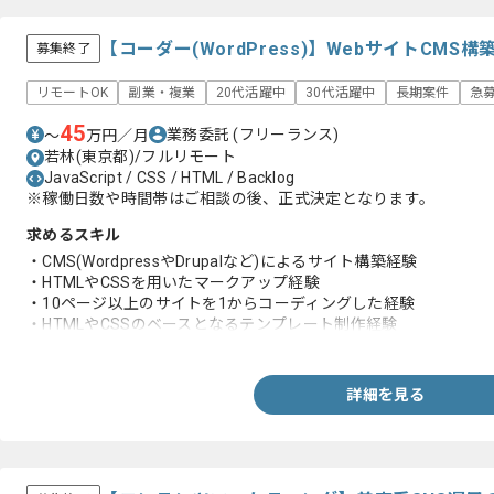
【コーダー(WordPress)】WebサイトCM
募集終了
リモートOK
副業・複業
20代活躍中
30代活躍中
長期案件
急
45
業務委託
(フリーランス)
〜
万円／月
若林(東京都)/フルリモート
JavaScript / CSS / HTML / Backlog
※稼働日数や時間帯はご相談の後、正式決定となります。
求めるスキル
・CMS(WordpressやDrupalなど)によるサイト構築経験
・HTMLやCSSを用いたマークアップ経験
・10ページ以上のサイトを1からコーディングした経験
・HTMLやCSSのベースとなるテンプレート制作経験
・Webプロダクション企業における制作実務経験
詳細を見る