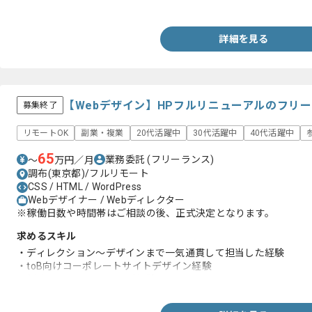
・サーバとフロントの開発経験
詳細を見る
【Webデザイン】HPフルリニューアルのフリ
募集終了
リモートOK
副業・複業
20代活躍中
30代活躍中
40代活躍中
65
業務委託
(フリーランス)
〜
万円／月
調布(東京都)/フルリモート
CSS / HTML / WordPress
Webデザイナー / Webディレクター
※稼働日数や時間帯はご相談の後、正式決定となります。
求めるスキル
・ディレクション～デザインまで一気通貫して担当した経験
・toB向けコーポレートサイトデザイン経験
・制作に関するヒアリング経験