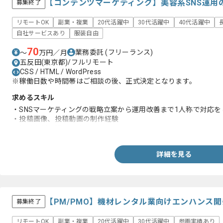
【コンテンツマーケティング】美容系SNS運用
募集終了
リモートOK
副業・複業
20代活躍中
30代活躍中
40代活躍中
自社サービスあり
服装自由
70
業務委託
(フリーランス)
〜
万円／月
五反田(東京都)/フルリモート
CSS / HTML / WordPress
※稼働日数や時間帯はご相談の後、正式決定となります。
求めるスキル
・SNSマーケティングの戦略立案から運用改善まで1人称で対応を
・投稿画像、投稿動画の制作経験
・投稿素材の撮影経験
詳細を見る
【PM/PMO】機材レンタル業向けエンハンス
募集終了
リモートOK
副業・複業
20代活躍中
30代活躍中
参画実績あり