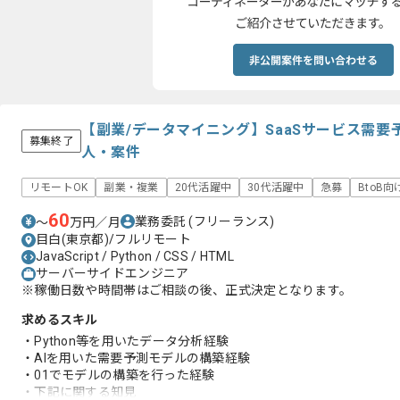
【副業/データマイニング】SaaSサービス需
募集終了
人・案件
リモートOK
副業・複業
20代活躍中
30代活躍中
急募
BtoB向
60
業務委託
(フリーランス)
〜
万円／月
目白(東京都)/フルリモート
JavaScript / Python / CSS / HTML
サーバーサイドエンジニア
※稼働日数や時間帯はご相談の後、正式決定となります。
求めるスキル
・Python等を用いたデータ分析経験
・AIを用いた需要予測モデルの構築経験
・01でモデルの構築を行った経験
・下記に関する知見