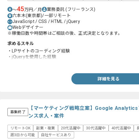
45
業務委託
(フリーランス)
〜
万円／月
六本木(東京都)/一部リモート
JavaScript / CSS / HTML / jQuery
Webデザイナー
※稼働日数や時間帯はご相談の後、正式決定となります。
求めるスキル
・LPサイトのコーディング経験
・jQueryを使用した経験
・バナーのデザイン経験
詳細を見る
【マーケティング戦略立案】Google Analyt
募集終了
ンス求人・案件
リモートOK
副業・複業
20代活躍中
30代活躍中
40代活躍中
週3日から可能
自社サービスあり