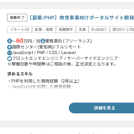
【副業/PHP】教育事業向けポータルサイト開
募集終了
リモートOK
副業・複業
長期案件
急募
BtoB向け
週3日から可
60
業務委託
(フリーランス)
〜
万円／月
国際センター(愛知県)/フルリモート
JavaScript / PHP / CSS / Laravel
フロントエンドエンジニア / サーバーサイドエンジニア
※稼働日数や時間帯はご相談の後、正式決定となります。
求めるスキル
・PHPを利用した開発経験（2年以上）
・JavaScriptを利用した開発経験
・Laravelを用いた開発経験
詳細を見る