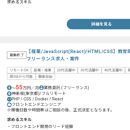
求めるスキル
・JavaScriptを用いた実務経験
詳細を見る
【複業/JavaScript(React)/HTML/CS
募集終了
フリーランス求人・案件
リモートOK
副業・複業
20代活躍中
30代活躍中
40代活躍中
週3日から可能
服装自由
55
業務委託
(フリーランス)
〜
万円／月
神楽坂(東京都)/フルリモート
PHP / CSS / Docker / React
フロントエンドエンジニア
※稼働日数や時間帯はご相談の後、正式決定となります。
求めるスキル
・フロントエンド開発のリード経験