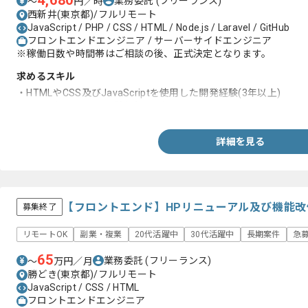
4,680
業務委託
(フリーランス)
〜
円／時
西新井(東京都)/フルリモート
JavaScript / PHP / CSS / HTML / Node.js / Laravel / GitHub
フロントエンドエンジニア / サーバーサイドエンジニア
※稼働日数や時間帯はご相談の後、正式決定となります。
求めるスキル
・HTMLやCSS及びJavaScriptを使用した開発経験(3年以上)
・PHPを用いた開発経験(2年以上)
詳細を見る
【フロントエンド】HPリニューアル及び機能
募集終了
リモートOK
副業・複業
20代活躍中
30代活躍中
長期案件
急
65
業務委託
(フリーランス)
〜
万円／月
勝どき(東京都)/フルリモート
JavaScript / CSS / HTML
フロントエンドエンジニア