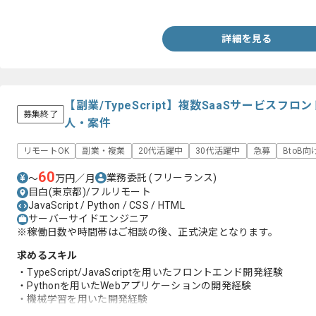
-HTML
-CSS
-JavaScript
詳細を見る
・DBを用いた実務経験
【副業/TypeScript】複数SaaSサービス
募集終了
人・案件
リモートOK
副業・複業
20代活躍中
30代活躍中
急募
BtoB向
60
業務委託
(フリーランス)
〜
万円／月
目白(東京都)/フルリモート
JavaScript / Python / CSS / HTML
サーバーサイドエンジニア
※稼働日数や時間帯はご相談の後、正式決定となります。
求めるスキル
・TypeScript/JavaScriptを用いたフロントエンド開発経験
・Pythonを用いたWebアプリケーションの開発経験
・機械学習を用いた開発経験
・DBを用いた実務経験