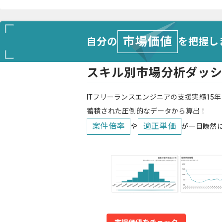
市場価値
自分の
を把握し
スキル別市場分析ダッ
ITフリーランスエンジニアの支援実績15年
蓄積された圧倒的なデータから算出！
案件倍率
適正単価
や
が一目瞭然