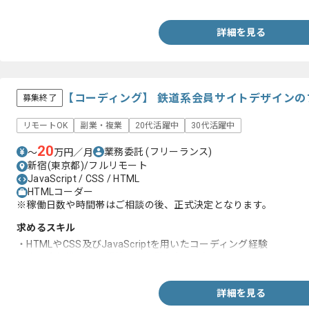
詳細を見る
【コーディング】 鉄道系会員サイトデザイン
募集終了
リモートOK
副業・複業
20代活躍中
30代活躍中
20
業務委託
(フリーランス)
〜
万円／月
新宿(東京都)/フルリモート
JavaScript / CSS / HTML
HTMLコーダー
※稼働日数や時間帯はご相談の後、正式決定となります。
求めるスキル
・HTMLやCSS及びJavaScriptを用いたコーディング経験
・中～大規模サイト構築運用経験(1年以上)
詳細を見る