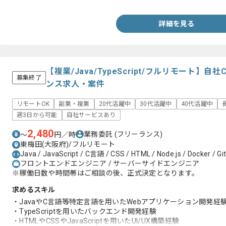
詳細を見る
【複業/Java/TypeScript/フルリモート
募集終了
ンス求人・案件
リモートOK
副業・複業
20代活躍中
30代活躍中
40代活躍中
週3日から可能
自社サービスあり
2,480
業務委託
(フリーランス)
〜
円／時
東梅田(大阪府)/フルリモート
Java / JavaScript / C言語 / CSS / HTML / Node.js / Docker / Git
フロントエンドエンジニア / サーバーサイドエンジニア
※稼働日数や時間帯はご相談の後、正式決定となります。
求めるスキル
・JavaやC言語等特定言語を用いたWebアプリケーション開発経験
・TypeScriptを用いたバックエンド開発経験
・HTMLやCSSやJavaScriptを用いたUI/UX構築経験