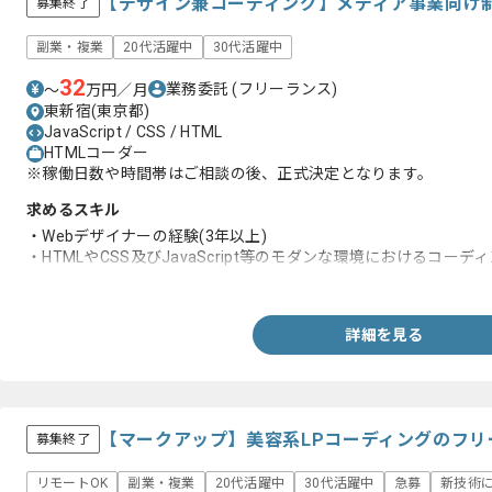
【デザイン兼コーディング】メディア事業向け
募集終了
副業・複業
20代活躍中
30代活躍中
32
業務委託
(フリーランス)
〜
万円／月
東新宿(東京都)
JavaScript / CSS / HTML
HTMLコーダー
※稼働日数や時間帯はご相談の後、正式決定となります。
求めるスキル
・Webデザイナーの経験(3年以上)
・HTMLやCSS及びJavaScript等のモダンな環境におけるコーデ
・メディア事業の制作経験
詳細を見る
【マークアップ】美容系LPコーディングのフリ
募集終了
リモートOK
副業・複業
20代活躍中
30代活躍中
急募
新技術