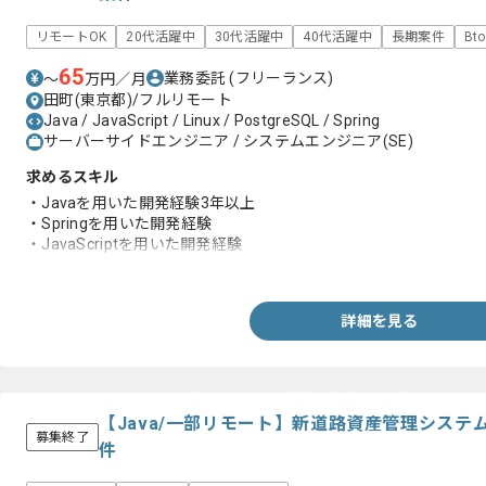
リモートOK
20代活躍中
30代活躍中
40代活躍中
長期案件
Bt
65
業務委託
(フリーランス)
〜
万円／月
田町(東京都)/フルリモート
Java / JavaScript / Linux / PostgreSQL / Spring
サーバーサイドエンジニア / システムエンジニア(SE)
求めるスキル
・Javaを用いた開発経験3年以上
・Springを用いた開発経験
・JavaScriptを用いた開発経験
・基本設計経験
詳細を見る
【Java/一部リモート】新道路資産管理シス
募集終了
件