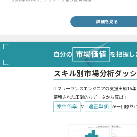
・Java系のWebアプリケーション開発経験
・Oracleを用いた開発経験
詳細を見る
市場価値
自分の
を把握し
スキル別市場分析ダッ
ITフリーランスエンジニアの支援実績15年
蓄積された圧倒的なデータから算出！
案件倍率
適正単価
や
が一目瞭然