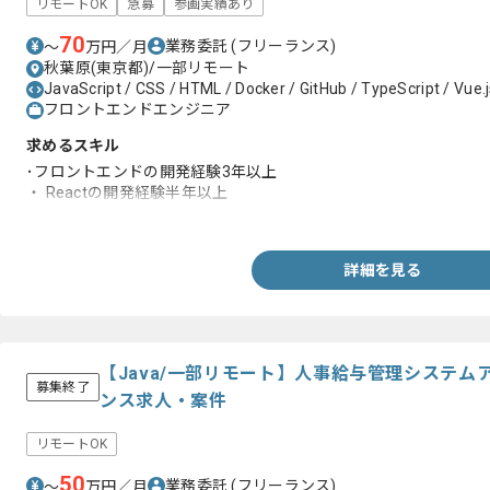
リモートOK
急募
参画実績あり
70
業務委託
(フリーランス)
〜
万円／月
秋葉原(東京都)/一部リモート
JavaScript / CSS / HTML / Docker / GitHub / TypeScript / Vue.js
フロントエンドエンジニア
求めるスキル
･フロントエンドの開発経験3年以上
・ Reactの開発経験半年以上
・TypeScriptの開発経験半年以上
詳細を見る
【Java/一部リモート】人事給与管理システ
募集終了
ンス求人・案件
リモートOK
50
業務委託
(フリーランス)
〜
万円／月