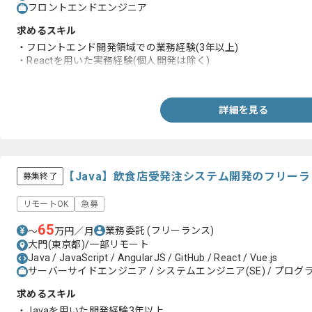
フロントエンドエンジニア
求めるスキル
・フロントエンド開発領域での業務経験(3年以上)
・Reactを用いた実務経験(個人開発は除く)
・デザインデータを基にしてHTMLやCSSでマークアップした経験
詳細を見る
【Java】飲食店受発注システム開発のフリー
募集終了
リモートOK
急募
65
業務委託
(フリーランス)
〜
万円／月
大門(東京都)/一部リモート
Java / JavaScript / AngularJS / GitHub / React / Vue.js
サーバーサイドエンジニア / システムエンジニア(SE) / プログラ
求めるスキル
・Javaを用いた開発経験3年以上