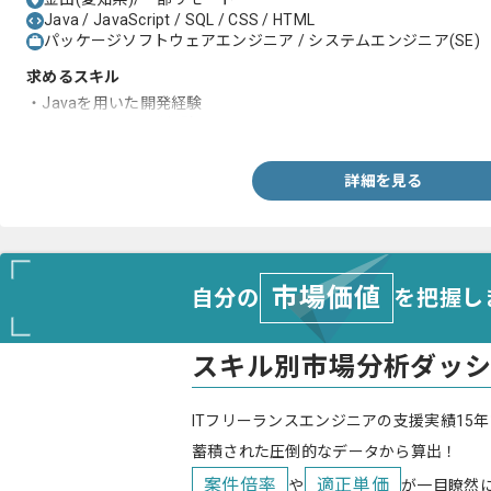
Java / JavaScript / SQL / CSS / HTML
パッケージソフトウェアエンジニア / システムエンジニア(SE)
求めるスキル
・Javaを用いた開発経験
・SQLを用いた開発経験
詳細を見る
市場価値
自分の
を把握し
スキル別市場分析ダッ
ITフリーランスエンジニアの支援実績15年
蓄積された圧倒的なデータから算出！
案件倍率
適正単価
や
が一目瞭然