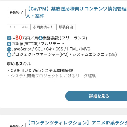
【C#/PM】某放送局様向けコンテンツ情報管
募集終了
人・案件
リモートOK
参画実績あり
服装自由
80
業務委託
(フリーランス)
〜
万円／月
西新宿(東京都)/フルリモート
JavaScript / SQL / C# / CSS / HTML / MVC
プロジェクトマネージャー(PM) / システムエンジニア(SE)
求めるスキル
・C#を用いたWebシステム開発経験
・システム開発プロジェクトにおけるリーダ経験
・顧客や他ベンダーとの折衝
詳細を見る
【コンテンツディレクション】アニメIP系デジ
募集終了