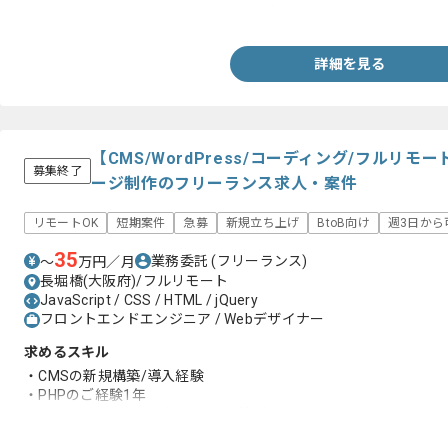
・Git/GitHubを利用したチーム開発経験
詳細を見る
【CMS/WordPress/コーディング/フルリ
募集終了
ージ制作のフリーランス求人・案件
リモートOK
短期案件
急募
新規立ち上げ
BtoB向け
週3日から
35
業務委託
(フリーランス)
〜
万円／月
長堀橋(大阪府)/フルリモート
JavaScript / CSS / HTML / jQuery
フロントエンドエンジニア / Webデザイナー
求めるスキル
・CMSの新規構築/導入経験
・PHPのご経験1年
・WEBページのコーディングの経験2年以上