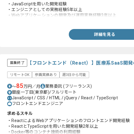
・JavaScriptを用いた開発経験
・エンジニアとしての実務経験5年以上
・Webアプリケーションの開発及び運用実務経験3年以上
・クラウドサービス上のシステム開発の経験
詳細を見る
【フロントエンド（React）】医療系SaaS
募集終了
リモートOK
参画実績あり
週3日から可能
85
業務委託
(フリーランス)
〜
万円／月
銀座一丁目(東京都)/フルリモート
JavaScript / CSS / HTML / jQuery / React / TypeScript
フロントエンドエンジニア
求めるスキル
・ReactによるWebアプリケーションのフロントエンド開発経験
・ReactとTypeScriptを用いた開発経験2年以上
・Docker等のコンテナ技術の利用経験