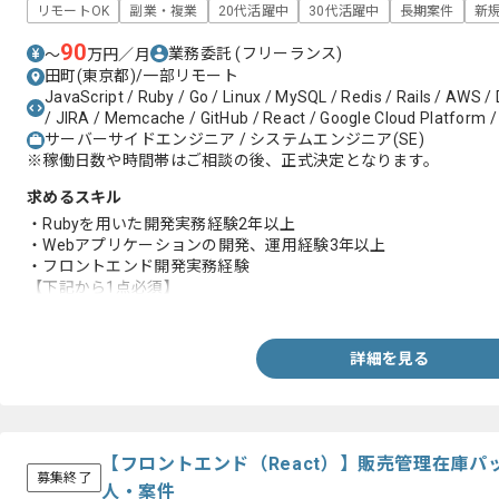
リモートOK
副業・複業
20代活躍中
30代活躍中
長期案件
新
90
業務委託
(フリーランス)
〜
万円／月
田町(東京都)/一部リモート
JavaScript / Ruby / Go / Linux / MySQL / Redis / Rails / AWS / 
/ JIRA / Memcache / GitHub / React / Google Cloud Platform / 
サーバーサイドエンジニア / システムエンジニア(SE)
※稼働日数や時間帯はご相談の後、正式決定となります。
求めるスキル
・Rubyを用いた開発実務経験2年以上
・Webアプリケーションの開発、運用経験3年以上
・フロントエンド開発実務経験
【下記から1点必須】
・k8sの経験
・dockerの経験
・マイクロサービス開発経験
詳細を見る
・GraphQLの経験
【フロントエンド（React）】販売管理在庫
募集終了
人・案件