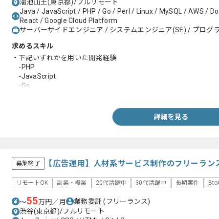
溜池山王(東京都)/フルリモート
Java / JavaScript / PHP / Go / Perl / Linux / MySQL / AWS / Do
React / Google Cloud Platform
サーバーサイドエンジニア / システムエンジニア(SE) / プログラ
求めるスキル
・下記いずれかを用いた開発経験
-PHP
-JavaScript
-Go
-Java
-Perl
-React
詳細を見る
-Objective-C
・実装経験
・テスト経験
・ドキュメント作成経験
【広告運用】人材系サービス制作のフリーラン
募集終了
リモートOK
副業・複業
20代活躍中
30代活躍中
長期案件
Bt
55
業務委託
(フリーランス)
〜
万円／月
渋谷(東京都)/フルリモート