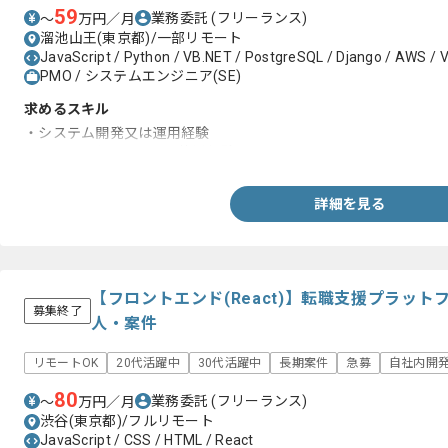
59
業務委託
(フリーランス)
〜
万円／月
溜池山王(東京都)/一部リモート
JavaScript / Python / VB.NET / PostgreSQL / Django / AWS / V
PMO / システムエンジニア(SE)
求めるスキル
・システム開発又は運用経験
・Excel及びPowerPoint使用経験
詳細を見る
【フロントエンド(React)】転職支援プラッ
募集終了
人・案件
リモートOK
20代活躍中
30代活躍中
長期案件
急募
自社内開
80
業務委託
(フリーランス)
〜
万円／月
渋谷(東京都)/フルリモート
JavaScript / CSS / HTML / React