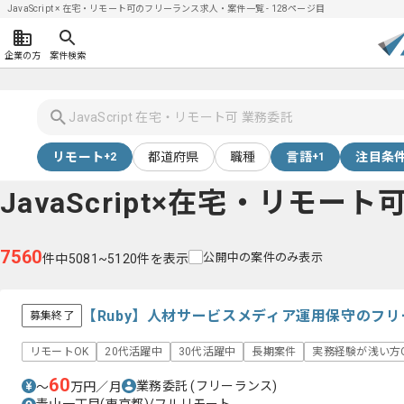
JavaScript × 在宅・リモート可のフリーランス求人・案件一覧 - 128ページ目
企業の方
案件検索
リモート
都道府県
職種
言語
注目条
+2
+1
JavaScript×在宅・リモート
7560
公開中の案件のみ表示
件中5081~5120件を表示
【Ruby】人材サービスメディア運用保守のフ
募集終了
リモートOK
20代活躍中
30代活躍中
長期案件
実務経験が浅い方
60
業務委託
(フリーランス)
〜
万円／月