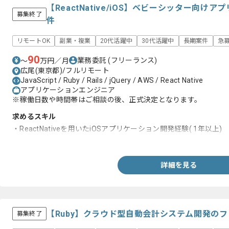
【ReactNative/iOS】ベビーシッター向
募集終了
件
リモートOK
副業・複業
20代活躍中
30代活躍中
長期案件
急
90
業務委託
(フリーランス)
〜
万円／月
広尾(東京都)/フルリモート
JavaScript / Ruby / Rails / jQuery / AWS / React Native
アプリケーションエンジニア
※稼働日数や時間帯はご相談の後、正式決定となります。
求めるスキル
・ReactNativeを用いたiOSアプリケーション開発経験( 1年以上)
・Expoの使用経験
詳細を見る
【Ruby】クラウド型自動会計システム開発の
募集終了