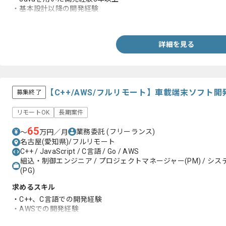
・基本設計以降の開発経験
・Githubを用いた開発経験
詳細を見る
【C++/AWS/フルリモート】車載端末ソフト
募集終了
リモートOK
長期案件
65
業務委託
(フリーランス)
〜
万円／月
名古屋(愛知県)/フルリモート
C++ / JavaScript / C言語 / Go / AWS
組込・制御エンジニア / プロジェクトマネージャー(PM) / システ
(PG)
求めるスキル
・C++、C言語での開発経験
・AWSでの開発経験
・車載端末ソフト開発またはクラウド開発経験（両方だと尚可）