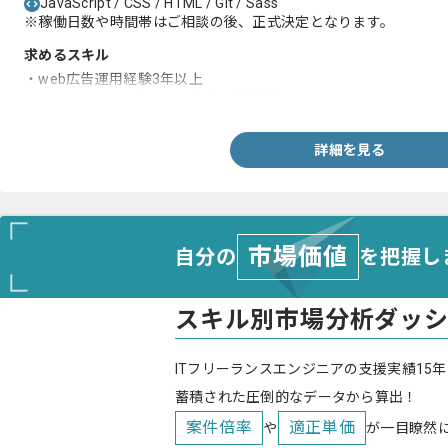
JavaScript / CSS / HTML / Git / Sass
※稼働日数や時間帯はご相談の後、正式決定となります。
求めるスキル
・web広告運用経験3年以上
・月間500万円以上のweb広告運用経験
詳細を見る
市場価値
自分の
を把握し
スキル別市場分析ダッ
ITフリーランスエンジニアの支援実績15年
蓄積された圧倒的なデータから算出！
案件倍率
適正単価
や
が一目瞭然