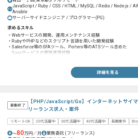
青山一丁目(東京都)/フルリモート
JavaScript / Ruby / CSS / HTML / MySQL / Redis / Node.js / AW
Ansible
サーバーサイドエンジニア / プログラマー(PG)
求めるスキル
・Webサービスの開発、運用メンテナンス経験
・RubyやPHPなどのスクリプト言語を用いた開発経験
・Salesforce等のSFAツール、Porters等のATSツール含めた
Saasサービスの管理運用経験
・チーム開発経験
詳細を見る
【PHP/JavaScript/Go】インターネット
募集終了
リーランス求人・案件
リモートOK
20代活躍中
30代活躍中
40代活躍中
長期案件
Bt
80
業務委託
(フリーランス)
〜
万円／月