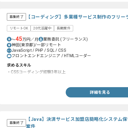
【コーディング】多業種サービス制作のフリー
募集終了
リモートOK
20代活躍中
長期案件
45
業務委託
(フリーランス)
〜
万円／月
神田(東京都)/一部リモート
JavaScript / PHP / SQL / CSS
フロントエンドエンジニア / HTMLコーダー
求めるスキル
・CSSコーディング経験3年以上
・構造設計を1から行った経験
詳細を見る
【Java】決済サービス加盟店簡略化システム
募集終了
案件