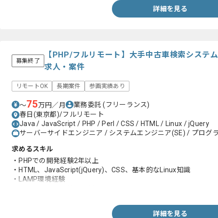
詳細を見る
【PHP/フルリモート】大手中古車検索システ
募集終了
求人・案件
リモートOK
長期案件
参画実績あり
75
業務委託
(フリーランス)
〜
万円／月
春日(東京都)/フルリモート
Java / JavaScript / PHP / Perl / CSS / HTML / Linux / jQuery
サーバーサイドエンジニア / システムエンジニア(SE) / プログラ
求めるスキル
・PHPでの開発経験2年以上
・HTML、JavaScript(jQuery)、CSS、基本的なLinux知識
・LAMP環境経験
・調査、テスト、検証資料作成経験
詳細を見る