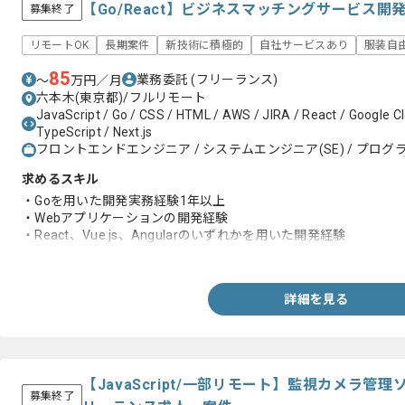
【Go/React】ビジネスマッチングサービス
募集終了
リモートOK
長期案件
新技術に積極的
自社サービスあり
服装自
85
業務委託
(フリーランス)
〜
万円／月
六本木(東京都)/フルリモート
JavaScript / Go / CSS / HTML / AWS / JIRA / React / Google C
TypeScript / Next.js
フロントエンドエンジニア / システムエンジニア(SE) / プログラ
求めるスキル
・Goを用いた開発実務経験1年以上
・Webアプリケーションの開発経験
・React、Vue.js、Angularのいずれかを用いた開発経験
・RDBのテーブル設計を行った経験
詳細を見る
【JavaScript/一部リモート】監視カメラ
募集終了