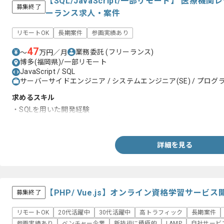
【SQL/JavaScript/一部リモート】 医療
募集終了
ーランス求人・案件
リモートOK
長期案件
参画実績あり
47
業務委託
(フリーランス)
〜
万円／月
博多(福岡県)/一部リモート
JavaScript / SQL
サーバーサイドエンジニア / システムエンジニア(SE) / プログラ
求めるスキル
・SQLを用いた開発経験
・JavaScriptを用いた開発経験3年以上
詳細を見る
【PHP/ Vue.js】オンライン資格学習サー
募集終了
リモートOK
20代活躍中
30代活躍中
高トラフィック
長期案件
参画実績あり
ベンチャー企業
新技術に積極的
LAMP
自社サービ