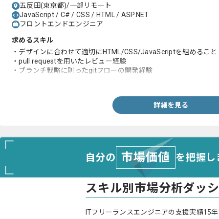
五反田(東京都)/一部リモート
JavaScript / C# / CSS / HTML / ASP.NET
フロントエンドエンジニア
求めるスキル
・デザインに合わせて適切にHTML/CSS/JavaScriptを組めること
・pull requestを用いたレビュー経験
・ブランチ戦略に則ったgitフローの開発経験
・ディレクターとのコミュニケーションを柔軟に取れること
詳細を見る
市場価値
自分の
を把握し
スキル別市場分析ダッ
ITフリーランスエンジニアの支援実績15年