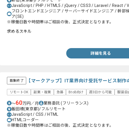
新宿(東京都)/フルリモート
JavaScript / PHP / HTML5 / jQuery / CSS3 / Laravel / React / V
フロントエンドエンジニア / サーバーサイドエンジニア / 幹部候
ア(SE)
※稼働日数や時間帯はご相談の後、正式決定となります。
求めるスキル
・Laravel開発経験3年以上
詳細を見る
【マークアップ】IT業界向け受託サービス制作
募集終了
リモートOK
副業・複業
急募
BtoB向け
週3日から可能
服装自
60
業務委託
(フリーランス)
〜
万円／月
飯田橋(東京都)/フルリモート
JavaScript / CSS / HTML
HTMLコーダー
※稼働日数や時間帯はご相談の後、正式決定となります。