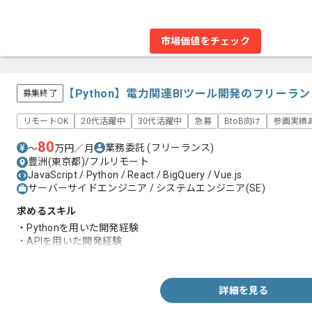
市場価値をチェック
【Python】電力関連BIツール開発のフリーラ
募集終了
リモートOK
20代活躍中
30代活躍中
急募
BtoB向け
参画実績
80
業務委託
(フリーランス)
〜
万円／月
豊洲(東京都)/フルリモート
JavaScript / Python / React / BigQuery / Vue.js
サーバーサイドエンジニア / システムエンジニア(SE)
求めるスキル
・Pythonを用いた開発経験
・APIを用いた開発経験
・データウェアハウス構築経験
詳細を見る