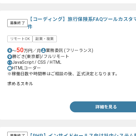
【コーディング】旅行保険系FAQツールカスタ
募集終了
件
リモートOK
副業・複業
50
業務委託
(フリーランス)
〜
万円／月
勝どき(東京都)/フルリモート
JavaScript / CSS / HTML
HTMLコーダー
※稼働日数や時間帯はご相談の後、正式決定となります。
求めるスキル
・HTML及びCSSを用いた開発経験
詳細を見る
【PHP】インサイドセールス向け社内システム
募集終了