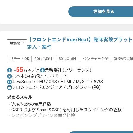
-マイクロサービスアーキテクチャやRESTful API、GraphQL 
・プロダクトオーナーと要件調整経験、改善経験
詳細を見る
【フロントエンドVue/Nuxt】臨床実験プラ
募集終了
求人・案件
リモートOK
20代活躍中
30代活躍中
ベンチャー企業
新技術に積
55
業務委託
(フリーランス)
〜
万円／月
六本木(東京都)/フルリモート
JavaScript / PHP / CSS / HTML / MySQL / AWS
フロントエンドエンジニア / プログラマー(PG)
求めるスキル
・Vue/Nuxtの使用経験
・CSS3 および Sass (SCSS) を利用したスタイリングの経験
・レスポンシブデザインの開発経験
・TypeScript の開発経験