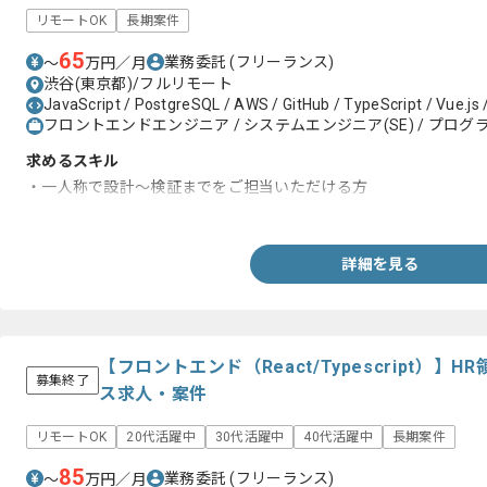
リモートOK
長期案件
65
業務委託
(フリーランス)
〜
万円／月
渋谷(東京都)/フルリモート
JavaScript / PostgreSQL / AWS / GitHub / TypeScript / Vue.js /
フロントエンドエンジニア / システムエンジニア(SE) / プログラ
求めるスキル
・一人称で設計～検証までをご担当いただける方
・WEB系の言語の実務経験がある方(4～5年)
詳細を見る
【フロントエンド（React/Typescript）
募集終了
ス求人・案件
リモートOK
20代活躍中
30代活躍中
40代活躍中
長期案件
85
業務委託
(フリーランス)
〜
万円／月