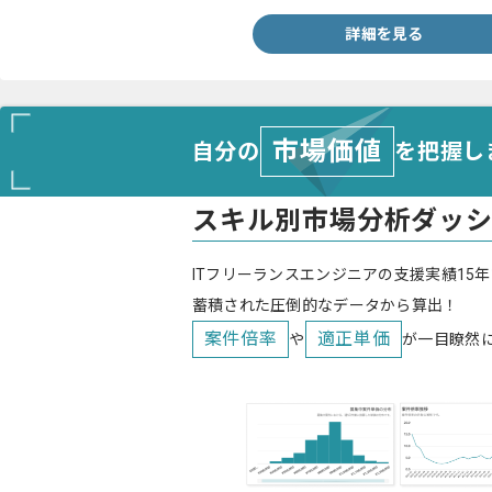
詳細を見る
市場価値
自分の
を把握し
スキル別市場分析ダッ
ITフリーランスエンジニアの支援実績15年
蓄積された圧倒的なデータから算出！
案件倍率
適正単価
や
が一目瞭然