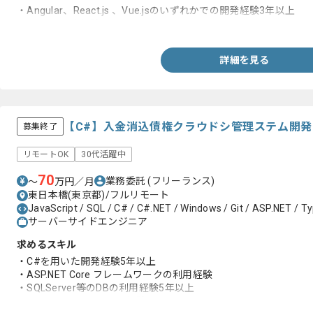
・Angular、React.js 、Vue.jsのいずれかでの開発経験3年以上
・C#での開発経験
詳細を見る
【C#】入金消込債権クラウドシ管理ステム開
募集終了
リモートOK
30代活躍中
70
業務委託
(フリーランス)
〜
万円／月
東日本橋(東京都)/フルリモート
JavaScript / SQL / C# / C#.NET / Windows / Git / ASP.NET / T
サーバーサイドエンジニア
求めるスキル
・C#を用いた開発経験5年以上
・ASP.NET Core フレームワークの利用経験
・SQLServer等のDBの利用経験5年以上
・フロントエンドの開発経験