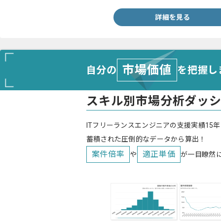
詳細を見る
市場価値
自分の
を把握し
スキル別市場分析ダッ
ITフリーランスエンジニアの支援実績15年
蓄積された圧倒的なデータから算出！
案件倍率
適正単価
や
が一目瞭然