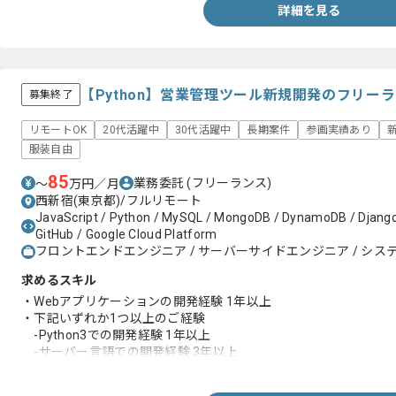
詳細を見る
【Python】営業管理ツール新規開発のフリー
募集終了
リモートOK
20代活躍中
30代活躍中
長期案件
参画実績あり
服装自由
85
業務委託
(フリーランス)
〜
万円／月
西新宿(東京都)/フルリモート
JavaScript / Python / MySQL / MongoDB / DynamoDB / Django /
GitHub / Google Cloud Platform
フロントエンドエンジニア / サーバーサイドエンジニア / システ
求めるスキル
・Webアプリケーションの開発経験 1年以上
・下記いずれか1つ以上のご経験
-Python3での開発経験 1年以上
-サーバー言語での開発経験 3年以上
-MySQLまたはMongoDBでの開発経験