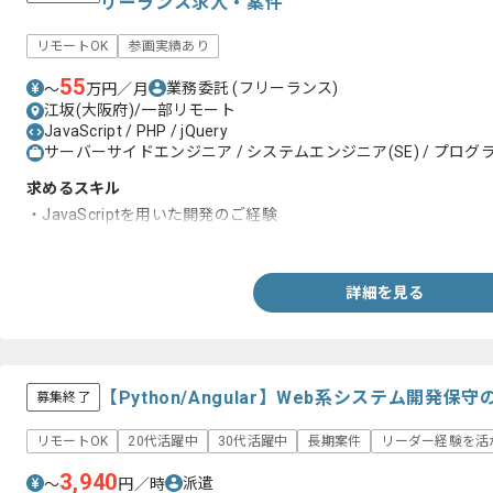
リーランス求人・案件
リモートOK
参画実績あり
55
業務委託
(フリーランス)
〜
万円／月
江坂(大阪府)/一部リモート
JavaScript / PHP / jQuery
サーバーサイドエンジニア / システムエンジニア(SE) / プログラ
求めるスキル
・JavaScriptを用いた開発のご経験
・jQueryを用いた開発のご経験
詳細を見る
【Python/Angular】Web系システム開発保
募集終了
リモートOK
20代活躍中
30代活躍中
長期案件
リーダー経験を活
3,940
派遣
〜
円／時