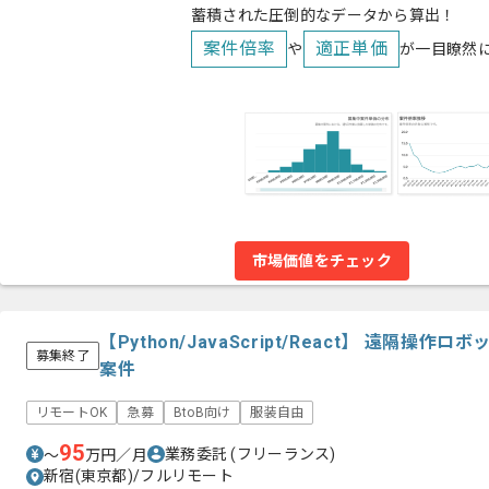
蓄積された圧倒的なデータから算出！
案件倍率
適正単価
や
が一目瞭然
市場価値をチェック
【Python/JavaScript/React】 遠隔
募集終了
案件
リモートOK
急募
BtoB向け
服装自由
95
業務委託
(フリーランス)
〜
万円／月
新宿(東京都)/フルリモート