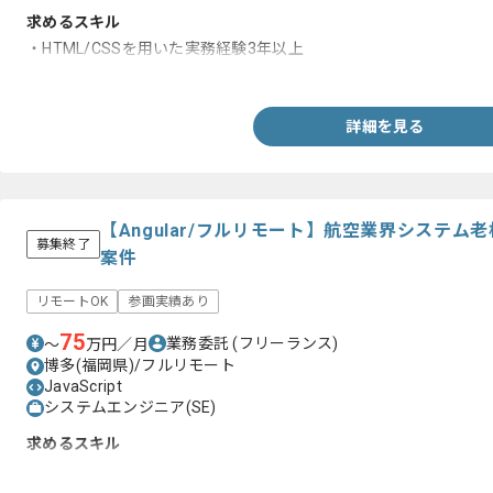
求めるスキル
・HTML/CSSを用いた実務経験3年以上
・jQueryを用いた実務経験3年以上
詳細を見る
【Angular/フルリモート】航空業界システ
募集終了
案件
リモートOK
参画実績あり
75
業務委託
(フリーランス)
〜
万円／月
博多(福岡県)/フルリモート
JavaScript
システムエンジニア(SE)
求めるスキル
・Angularの開発経験