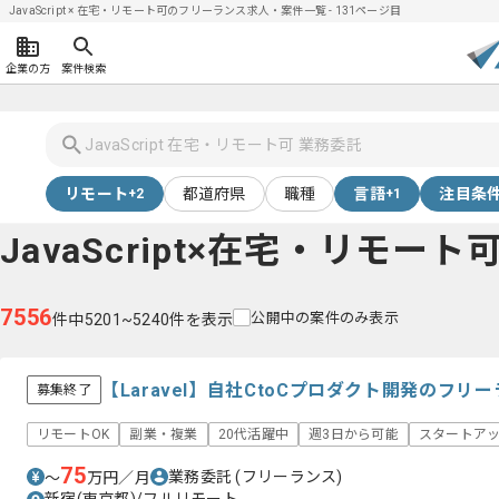
JavaScript × 在宅・リモート可のフリーランス求人・案件一覧 - 131ページ目
企業の方
案件検索
リモート
都道府県
職種
言語
注目条
+2
+1
JavaScript×在宅・リモート
7556
公開中の案件のみ表示
件中5201~5240件を表示
【Laravel】自社CtoCプロダクト開発のフリ
募集終了
リモートOK
副業・複業
20代活躍中
週3日から可能
スタートア
75
業務委託
(フリーランス)
〜
万円／月