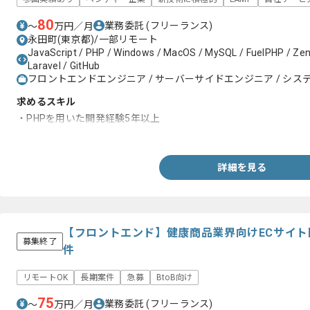
80
業務委託
(フリーランス)
〜
万円／月
永田町(東京都)/一部リモート
JavaScript / PHP / Windows / MacOS / MySQL / FuelPHP / Ze
Laravel / GitHub
フロントエンドエンジニア / サーバーサイドエンジニア / システ
求めるスキル
・PHPを用いた開発経験5年以上
・Vue.jsを用いた開発経験
詳細を見る
【フロントエンド】健康商品業界向けECサイ
募集終了
件
リモートOK
長期案件
急募
BtoB向け
75
業務委託
(フリーランス)
〜
万円／月