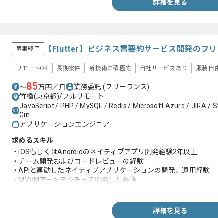
詳細を見る
【Flutter】ビジネス書要約サービス開発のフ
募集終了
リモートOK
長期案件
新技術に積極的
自社サービスあり
服装自
85
業務委託
(フリーランス)
〜
万円／月
竹橋(東京都)/フルリモート
JavaScript / PHP / MySQL / Redis / Microsoft Azure / JIRA / Swi
Gin
アプリケーションエンジニア
求めるスキル
・iOSもしくはAndroidのネイティブアプリ開発経験2年以上
・チーム開発およびコードレビューの経験
・APIと連動したネイティブアプリケーションの開発、運用経験
・MVVMアーキテクチャで開発した経験
・Firebaseを利用して開発した経験
詳細を見る