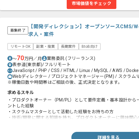
市場価値をチェック
【開発ディレクション】オープンソースCMS/
募集終了
求人・案件
リモートOK
副業・複業
長期案件
BtoB向け
70
業務委託
(フリーランス)
〜
万円／月
表参道(東京都)/フルリモート
JavaScript / PHP / CSS / HTML / Linux / MySQL / AWS / Docker
Webディレクター / プロジェクトマネージャー(PM) / スクラ
※稼働日数や時間帯はご相談の後、正式決定となります。
求めるスキル
・プロダクトオーナー（PM/PL）として要件定義・基本設計から
ントした経験
・スクラムマスターとして活動した経験をお持ちの方
・技術/開発に関する知識を持ち、プロダクトオーナーに興味関心
・開発プロジェクトの参画経験
詳細を見る