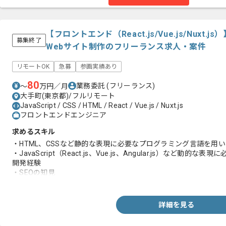
【フロントエンド（React.js/Vue.js/Nux
募集終了
Webサイト制作のフリーランス求人・案件
リモートOK
急募
参画実績あり
80
業務委託
(フリーランス)
〜
万円／月
大手町(東京都)/フルリモート
JavaScript / CSS / HTML / React / Vue.js / Nuxt.js
フロントエンドエンジニア
求めるスキル
・HTML、CSSなど静的な表現に必要なプログラミング言語を用
・JavaScript（React.js、Vue.js、Angular.js）など
開発経験
・SEOの知見
・CMSを用いた開発経験
・モバイル対応（レスポンシブデザイン）経験
・APIの連携経験
詳細を見る
・サイトの軽量化ができる方
・表示速度高速化ができる方