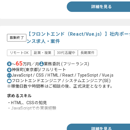
詳細を見る
【フロントエンド（React/Vue.js）】社内
募集終了
ンス求人・案件
リモートOK
副業・複業
30代活躍中
長期案件
65
業務委託
(フリーランス)
〜
万円／月
神保町(東京都)/フルリモート
JavaScript / CSS / HTML / React / TypeScript / Vue.js
フロントエンドエンジニア / システムエンジニア(SE)
※稼働日数や時間帯はご相談の後、正式決定となります。
求めるスキル
・HTML、CSSの知見
・JavaScriptでの実装経験
・APIの組み込み及び展開に関する知見
詳細を見る