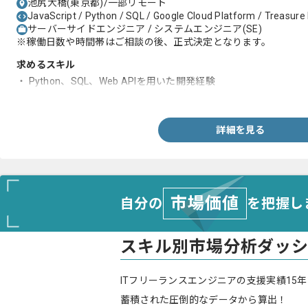
池尻大橋(東京都)/一部リモート
JavaScript / Python / SQL / Google Cloud Platform / Treasure
サーバーサイドエンジニア / システムエンジニア(SE)
※稼働日数や時間帯はご相談の後、正式決定となります。
求めるスキル
・ Python、SQL、Web APIを用いた開発経験
・ EC管理ツールの開発または運用経験
詳細を見る
市場価値
自分の
を把握し
スキル別市場分析ダッ
ITフリーランスエンジニアの支援実績15年
蓄積された圧倒的なデータから算出！