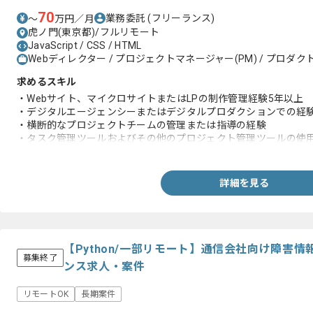
70
業務委託
(フリーランス)
〜
万円／月
虎ノ門(東京都)/フルリモート
JavaScript / CSS / HTML
Webディレクター / プロジェクトマネージャー(PM) / プロダク
求めるスキル
・Webサイト、マイクロサイトまたはLPの制作管理経験5年以上
・デジタルエージェンシーまたはデジタルプロダクションでの経験
・横断的なプロジェクトチームの管理または指導の経験
・タスク管理ツールおよびその他のプロジェクト管理ツールの使
・ビジネス上において英語の読み書きの経験
・複数の小規模〜中規模運用案件の同時進行管理経験
詳細を見る
【Python/一部リモート】通信会社向け障害
募集終了
ンス求人・案件
リモートOK
長期案件