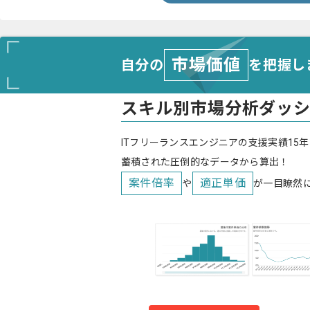
市場価値
自分の
を把握し
スキル別市場分析ダッ
ITフリーランスエンジニアの支援実績15年
蓄積された圧倒的なデータから算出！
案件倍率
適正単価
や
が一目瞭然