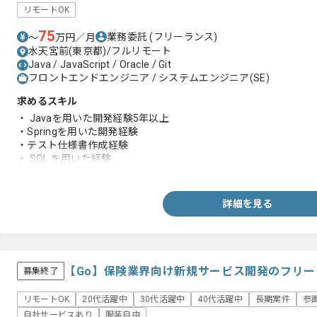
リモートOK
75
業務委託
(フリーランス)
〜
万円／月
水天宮前(東京都)/フルリモート
Java / JavaScript / Oracle / Git
フロントエンドエンジニア / システムエンジニア(SE)
求めるスキル
・ Javaを用いた開発経験5年以上
・Springを用いた開発経験
・テスト仕様書作成経験
・ SQL を用いた経験
・ Html、JavaScript、Stylesheet を用いた経験
詳細を見る
【Go】保険業界向け新規サービス開発のフリ
募集終了
リモートOK
20代活躍中
30代活躍中
40代活躍中
長期案件
参
自社サービスあり
服装自由