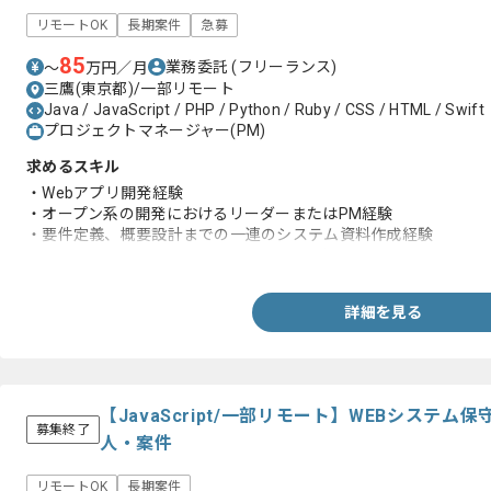
リモートOK
長期案件
急募
85
業務委託
(フリーランス)
〜
万円／月
三鷹(東京都)/一部リモート
Java / JavaScript / PHP / Python / Ruby / CSS / HTML / Swift
プロジェクトマネージャー(PM)
求めるスキル
・Webアプリ開発経験
・オープン系の開発におけるリーダーまたはPM経験
・要件定義、概要設計までの一連のシステム資料作成経験
・Java、Swift、PHP、Ruby、Pythonいずれかの言語でのシス
詳細を見る
【JavaScript/一部リモート】WEBシステ
募集終了
人・案件
リモートOK
長期案件