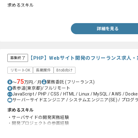
求めるスキル
・PHP使ったシステム開発経験及び保守運用経験2年以上
詳細を見る
【PHP】Webサイト開発のフリーランス求人・
募集終了
リモートOK
長期案件
BtoB向け
75
業務委託
(フリーランス)
〜
万円／月
表参道(東京都)/フルリモート
JavaScript / PHP / CSS / HTML / Linux / MySQL / AWS / Docker
サーバーサイドエンジニア / システムエンジニア(SE) / プログラ
求めるスキル
・サーバサイドの開発実務経験
・開発プロジェクトの参画経験
・Gitを用いた開発経験