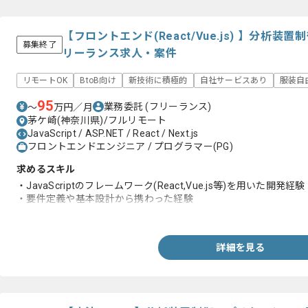
【フロントエンド(React/Vue.js) 】分析
募集終了
リーランス求人・案件
リモートOK
BtoB向け
新技術に積極的
自社サービスあり
服装自
95
業務委託
(フリーランス)
〜
万円／月
茅ケ崎(神奈川県)/フルリモート
JavaScript / ASP.NET / React / Next.js
フロントエンドエンジニア / プログラマー(PG)
求めるスキル
・JavaScriptのフレームワーク(React,Vue.js等)を用いた開発経験
・要件定義や基本設計から携わった経験
・複数のアプリケーション開発経験
詳細を見る