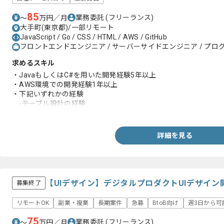
85
業務委託
(フリーランス)
〜
万円／月
大手町(東京都)/一部リモート
JavaScript / Go / CSS / HTML / AWS / GitHub
フロントエンドエンジニア / サーバーサイドエンジニア / プログ
求めるスキル
・JavaもしくはC#を用いた開発経験5年以上
・AWS環境での開発経験1年以上
・下記いずれかの経験
-テーブル設計の経験
-Dockerの構築経験
-CD/CI構築の経験
詳細を見る
【UIデザイン】デジタルプロダクトUIデザイ
募集終了
リモートOK
副業・複業
長期案件
急募
BtoB向け
週3日から可
75
業務委託
(フリーランス)
〜
万円／月