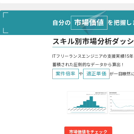
市場価値
自分の
を把握し
スキル別市場分析ダッ
ITフリーランスエンジニアの支援実績15年
蓄積された圧倒的なデータから算出！
案件倍率
適正単価
や
が一目瞭然
市場価値をチェック