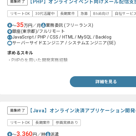
【PHP】オンラインイベント向けメール配信支
募集終了
リモートOK
30代活躍中
長期案件
急募
BtoB向け
自社サービ
35
業務委託
(フリーランス)
〜
万円／月
銀座(東京都)/フルリモート
JavaScript / PHP / CSS / HTML / MySQL / Backlog
サーバーサイドエンジニア / システムエンジニア(SE)
求めるスキル
・PHPのを用いた開発実務経験
・DBに関する知見
詳細を見る
【Java】オンライン決済アプリケーション開
募集終了
リモートOK
長期案件
参画実績あり
3,360
派遣
〜
円／時