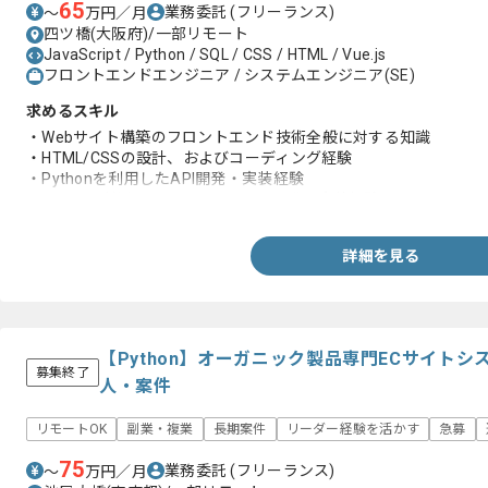
65
業務委託
(フリーランス)
〜
万円／月
四ツ橋(大阪府)/一部リモート
JavaScript / Python / SQL / CSS / HTML / Vue.js
フロントエンドエンジニア / システムエンジニア(SE)
求めるスキル
・Webサイト構築のフロントエンド技術全般に対する知識
・HTML/CSSの設計、およびコーディング経験
・Pythonを利用したAPI開発・実装経験
・Vue.jsを利用したJavaScriptでの開発・実装経験
詳細を見る
【Python】オーガニック製品専門ECサイト
募集終了
人・案件
リモートOK
副業・複業
長期案件
リーダー経験を活かす
急募
75
業務委託
(フリーランス)
〜
万円／月