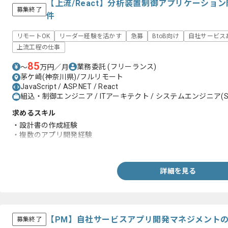
【上流/React】分析装置制御アプリケーショ
募集終了
件
リモートOK
リーダー経験を活かす
急募
BtoB向け
自社サービス
上流工程の仕事
85
業務委託
(フリーランス)
〜
万円／月
茅ケ崎(神奈川県)/フルリモート
JavaScript / ASP.NET / React
組込・制御エンジニア / ITアーキテクト / システムエンジニア(S
求めるスキル
・設計書の作成経験
・複数のアプリ開発経験
・Reactに関する知見（コードを読むことができること）
詳細を見る
【PM】自社サービスアプリ開発マネジメント
募集終了