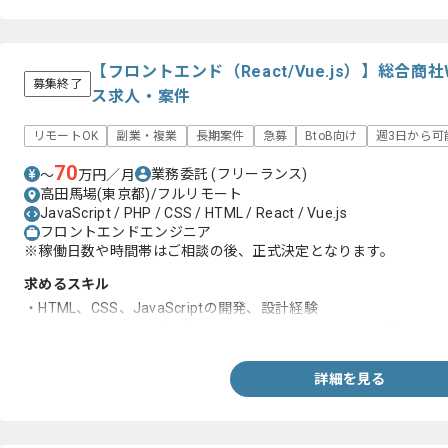
【フロントエンド（React/Vue.js）】総合
募集終了
ス求人・案件
リモートOK
副業・複業
長期案件
急募
BtoB向け
週3日から可
70
業務委託
(フリーランス)
〜
万円／月
高田馬場(東京都)/フルリモート
JavaScript / PHP / CSS / HTML / React / Vue.js
フロントエンドエンジニア
※稼働日数や時間帯はご相談の後、正式決定となります。
求めるスキル
・HTML、CSS、JavaScriptの開発、設計経験
・Vue.jsまたはReactなどのJavaScriptフレークワークを用
詳細を見る