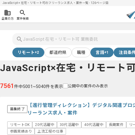
JavaScript × 在宅・リモート可のフリーランス求人・案件一覧 - 126ページ目
企業の方
案件検索
リモート
都道府県
職種
言語
注目条
+2
+1
JavaScript×在宅・リモート
7561
公開中の案件のみ表示
件中5001~5040件を表示
【進行管理ディレクション】デジタル関連プロ
募集終了
リーランス求人・案件
リモートOK
20代活躍中
30代活躍中
40代活躍中
長期案件
リ
参画実績あり
上流工程の仕事