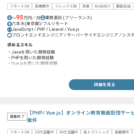
リモートOK
長期案件
フレックス制
急募
BtoB向け
服装自由
95
業務委託
(フリーランス)
〜
万円／月
六本木(東京都)/フルリモート
JavaScript / PHP / Laravel / Vue.js
フロントエンドエンジニア / サーバーサイドエンジニア / システ
求めるスキル
・Javaを用いた開発経験
・PHPを用いた開発経験
・Vue.jsを用いた開発経験
・エンジニアとしての開発経験3年以上
詳細を見る
【PHP/ Vue.js】オンライン教育動画配信
募集終了
案件
リモートOK
20代活躍中
30代活躍中
高トラフィック
長期案件