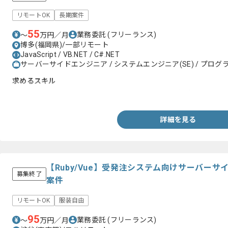
リモートOK
長期案件
55
業務委託
(フリーランス)
〜
万円／月
博多(福岡県)/一部リモート
JavaScript / VB.NET / C#.NET
サーバーサイドエンジニア / システムエンジニア(SE) / プログラ
求めるスキル
・C#、VB.NET、もしくはJavaScriptを用いた開発経験
詳細を見る
【Ruby/Vue】受発注システム向けサーバー
募集終了
案件
リモートOK
服装自由
95
業務委託
(フリーランス)
〜
万円／月