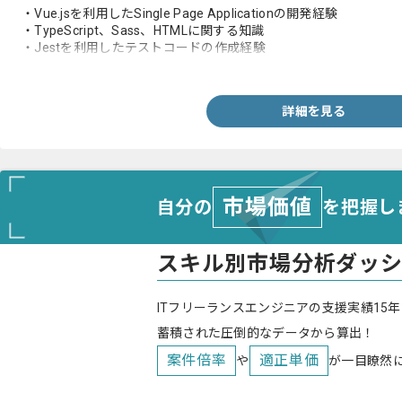
・Vue.jsを利用したSingle Page Applicationの開発経験
・TypeScript、Sass、HTMLに関する知識
・Jestを利用したテストコードの作成経験
・Gitを用いた開発経験
詳細を見る
市場価値
自分の
を把握し
スキル別市場分析ダッ
ITフリーランスエンジニアの支援実績15年
蓄積された圧倒的なデータから算出！
案件倍率
適正単価
や
が一目瞭然