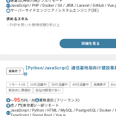
青葉台(神奈川県)/フルリモート
JavaScript / PHP / Docker / Git / JIRA / Laravel / GitHub / Vue.j
サーバーサイドエンジニア / システムエンジニア(SE)
求めるスキル
・PHPを用いた開発経験3年以上
・Laravelを用いた開発経験3年以上
詳細を見る
【Python/JavaScript】通信基地局向け
募集終了
件
リモートOK
20代活躍中
30代活躍中
40代活躍中
長期案件
Bt
新技術に積極的
自社内開発が多い
95
業務委託
(フリーランス)
〜
万円／月
虎ノ門(東京都)/一部リモート
JavaScript / Python / HTML / MySQL / PostgreSQL / Docker / Gi
TypeScript / Spring Boot / Vue.js