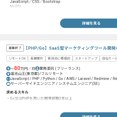
JavaScript／CSS／Bootstrap
MySQL
Linux／Mac
詳細を見る
【PHP/Go】SaaS型マーケティングツール
募集終了
リモートOK
長期案件
新技術に積極的
スタートアップ
自社サー
80
業務委託
(フリーランス)
〜
万円／月
溜池山王(東京都)/フルリモート
JavaScript / PHP / Python / Go / AWS / Laravel / Redmine / Re
サーバーサイドエンジニア / システムエンジニア(SE)
求めるスキル
・Go又はPHPを用いた開発経験2年以上
・RDBMSを使ったシステムの開発経験