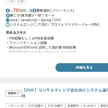
リモートOK
70
業務委託
(フリーランス)
〜
万円／月
勝どき(東京都)/一部リモート
Java / JavaScript / Spring / CVS
システムエンジニア(SE) / プロジェクトマネージャー(PM)
求めるスキル
・PM経験もしくはPM支援経験
・ファシリテーション経験
・MicrosoftOfficeを活用した設計書作成経験
・議事録作成(Excel/Word/PowerPointは必須)
・ウォーターフォール型案件の推進知見(開発経験)
詳細を見る
【PHP】コンサルティング会社向けシステム運
募集終了
件
リモートOK
20代活躍中
30代活躍中
長期案件
BtoB向け
服装