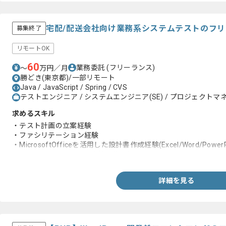
宅配/配送会社向け業務系システムテストのフ
募集終了
リモートOK
60
業務委託
(フリーランス)
〜
万円／月
勝どき(東京都)/一部リモート
Java / JavaScript / Spring / CVS
テストエンジニア / システムエンジニア(SE) / プロジェクトマネ
求めるスキル
・テスト計画の立案経験
・ファシリテーション経験
・MicrosoftOfficeを活用した設計書作成経験(Excel/Word/Power
・ウォーターフォール型案件の推進知見(開発経験)
詳細を見る