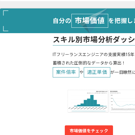
市場価値
自分の
を把握し
スキル別市場分析ダッ
ITフリーランスエンジニアの支援実績15年
蓄積された圧倒的なデータから算出！
案件倍率
適正単価
や
が一目瞭然
市場価値をチェック