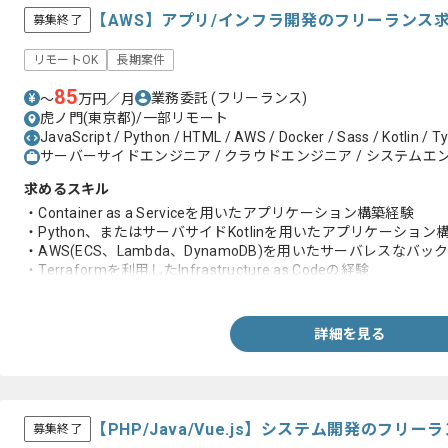
【AWS】アプリ/インフラ開発のフリーランス
募集終了
リモートOK
長期案件
85
業務委託
(フリーランス)
〜
万円／月
虎ノ門(東京都)/一部リモート
JavaScript / Python / HTML / AWS / Docker / Sass / Kotlin / Ty
サーバーサイドエンジニア / クラウドエンジニア / システムエン
求めるスキル
・Container as a Serviceを用いたアプリケーション構築経験
・Python、またはサーバサイドKotlinを用いたアプリケーション
・AWS(ECS、Lambda、DynamoDB)を用いたサーバレスなバ
・Terraformを利用したInfrastructure as Codeの経験
・Gitを用いた開発経験
詳細を見る
【PHP/Java/Vue.js】システム開発のフリ
募集終了