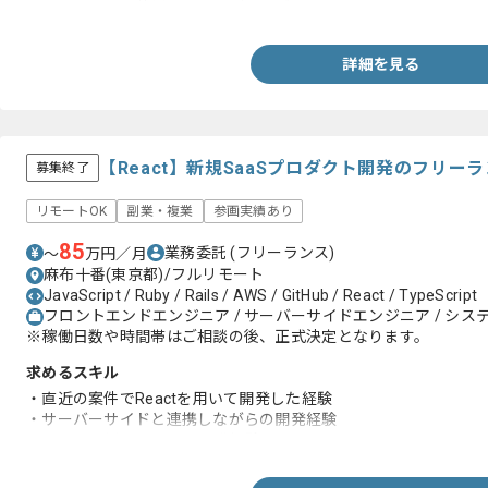
・HTML/CSSを使用したコーディングスキル
詳細を見る
【React】新規SaaSプロダクト開発のフリー
募集終了
リモートOK
副業・複業
参画実績あり
85
業務委託
(フリーランス)
〜
万円／月
麻布十番(東京都)/フルリモート
JavaScript / Ruby / Rails / AWS / GitHub / React / TypeScript
フロントエンドエンジニア / サーバーサイドエンジニア / システ
※稼働日数や時間帯はご相談の後、正式決定となります。
求めるスキル
・直近の案件でReactを用いて開発した経験
・サーバーサイドと連携しながらの開発経験
・GitHubを用いたチーム開発経験