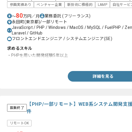
参画実績あり
ベンチャー企業
新技術に積極的
LAMP
自社サービ
80
業務委託
(フリーランス)
〜
万円／月
永田町(東京都)/一部リモート
JavaScript / PHP / Windows / MacOS / MySQL / FuelPHP / Ze
Laravel / GitHub
フロントエンドエンジニア / システムエンジニア(SE)
求めるスキル
・PHPを用いた開発経験5年以上
・Vue.jsを用いた開発経験
詳細を見る
【PHP/一部リモート】WEB系システム開発
募集終了
件
リモートOK