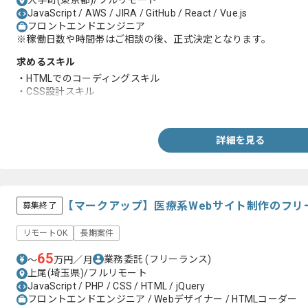
大手町(東京都)/フルリモート
JavaScript / AWS / JIRA / GitHub / React / Vue.js
フロントエンドエンジニア
※稼働日数や時間帯はご相談の後、正式決定となります。
求めるスキル
・HTMLでのコーディングスキル
・CSS設計スキル
・React,Angular,Vue.jsいずれかを使用した開発実務経験
詳細を見る
【マークアップ】医療系Webサイト制作のフリ
募集終了
リモートOK
長期案件
65
業務委託
(フリーランス)
〜
万円／月
上尾(埼玉県)/フルリモート
JavaScript / PHP / CSS / HTML / jQuery
フロントエンドエンジニア / Webデザイナー / HTMLコーダー