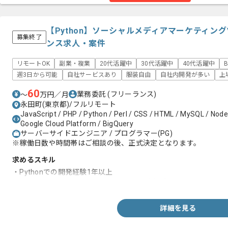
【Python】ソーシャルメディアマーケティン
募集終了
ンス求人・案件
リモートOK
副業・複業
20代活躍中
30代活躍中
40代活躍中
週3日から可能
自社サービスあり
服装自由
自社内開発が多い
上
60
業務委託
(フリーランス)
〜
万円／月
永田町(東京都)/フルリモート
JavaScript / PHP / Python / Perl / CSS / HTML / MySQL / Node.j
Google Cloud Platform / BigQuery
サーバーサイドエンジニア / プログラマー(PG)
※稼働日数や時間帯はご相談の後、正式決定となります。
求めるスキル
・Pythonでの開発経験1年以上
・AWSまたはGCP のクラウドインフラ基本知識
詳細を見る