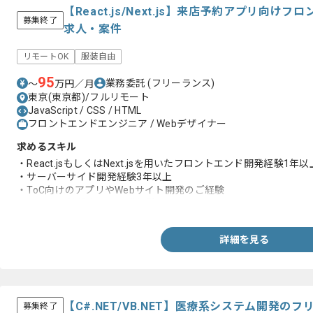
【React.js/Next.js】来店予約アプリ向
募集終了
求人・案件
リモートOK
服装自由
95
業務委託
(フリーランス)
〜
万円／月
東京(東京都)/フルリモート
JavaScript / CSS / HTML
フロントエンドエンジニア / Webデザイナー
求めるスキル
・React.jsもしくはNext.jsを用いたフロントエンド開発経験1年以
・サーバーサイド開発経験3年以上
・ToC向けのアプリやWebサイト開発のご経験
・クラウド基盤上での開発経験
詳細を見る
【C#.NET/VB.NET】医療系システム開発の
募集終了