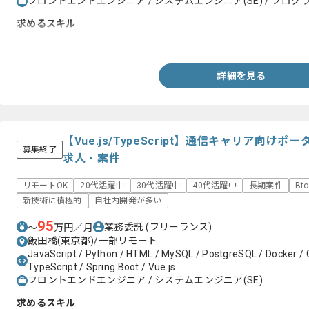
フロントエンドエンジニア / システムエンジニア(SE) / プログラ
求めるスキル
JavaScript又はHTMLやCSSを用いた実務開発経験3年以上
詳細を見る
【Vue.js/TypeScript】通信キャリア向け
募集終了
求人・案件
リモートOK
20代活躍中
30代活躍中
40代活躍中
長期案件
Bt
新技術に積極的
自社内開発が多い
95
業務委託
(フリーランス)
〜
万円／月
飯田橋(東京都)/一部リモート
JavaScript / Python / HTML / MySQL / PostgreSQL / Docker / Gi
TypeScript / Spring Boot / Vue.js
フロントエンドエンジニア / システムエンジニア(SE)
求めるスキル