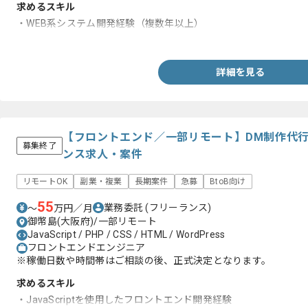
求めるスキル
・WEB系システム開発経験（複数年以上）
・1人称での開発スキル
詳細を見る
【フロントエンド／一部リモート】DM制作代行
募集終了
ンス求人・案件
リモートOK
副業・複業
長期案件
急募
BtoB向け
55
業務委託
(フリーランス)
〜
万円／月
御幣島(大阪府)/一部リモート
JavaScript / PHP / CSS / HTML / WordPress
フロントエンドエンジニア
※稼働日数や時間帯はご相談の後、正式決定となります。
求めるスキル
・JavaScriptを使用したフロントエンド開発経験