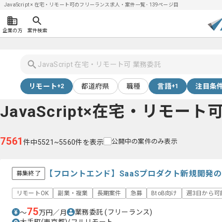
JavaScript × 在宅・リモート可のフリーランス求人・案件一覧 - 139ページ目
企業の方
案件検索
リモート
都道府県
職種
言語
注目条
+2
+1
JavaScript×在宅・リモート
7561
公開中の案件のみ表示
件中5521~5560件を表示
【フロントエンド】SaaSプロダクト新規開発
募集終了
リモートOK
副業・複業
長期案件
急募
BtoB向け
週3日から可
75
業務委託
(フリーランス)
〜
万円／月