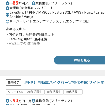
85
業務委託
(フリーランス)
〜
万円／月
大手町(東京都)/フルリモート
JavaScript / PHP / MySQL / PostgreSQL / AWS / Nginx / Larave
Ansible / Vue.js
サーバーサイドエンジニア / システムエンジニア(SE)
求めるスキル
・PHPを用いた開発経験5年以上
・Laravelを用いた開発経験
・AWS上での開発経験
・Docker上での開発経験
詳細を見る
【PHP】自動車バイクパーツ特化型ECサイト
募集終了
リモートOK
20代活躍中
30代活躍中
40代活躍中
90
業務委託
(フリーランス)
〜
万円／月