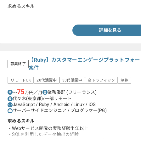
求めるスキル
・HTML、CSS、JavaScript(jQuery)のコーディング実務経験
詳細を見る
【Ruby】カスタマーエンゲージプラットフォ
募集終了
案件
リモートOK
20代活躍中
30代活躍中
高トラフィック
急募
75
業務委託
(フリーランス)
〜
万円／月
代々木(東京都)/一部リモート
JavaScript / Ruby / Android / Linux / iOS
サーバーサイドエンジニア / プログラマー(PG)
求めるスキル
・Webサービス開発の実務経験半年以上
・SQLを利用したデータ抽出の経験
・toB/toC問わず顧客に対するメール応対の経験