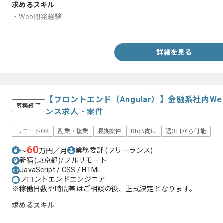
求めるスキル
・Web開発経験
・HTML/CSS（実務2年以上）
詳細を見る
【フロントエンド（Angular）】金融系社内
募集終了
ンス求人・案件
リモートOK
副業・複業
長期案件
BtoB向け
週3日から可能
60
業務委託
(フリーランス)
〜
万円／月
新宿(東京都)/フルリモート
JavaScript / CSS / HTML
フロントエンドエンジニア
※稼働日数や時間帯はご相談の後、正式決定となります。
求めるスキル
・ユーザビリティ向上を考慮したコーディングスキル