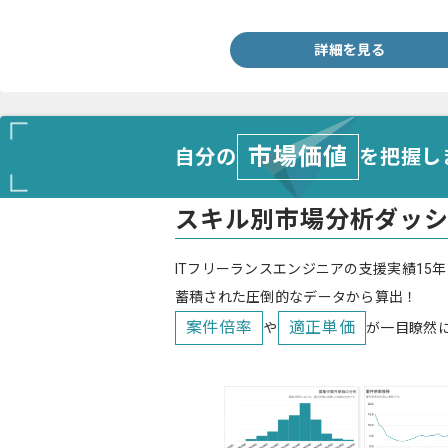
詳細を見る
市場価値
自分の
を把握し
スキル別市場分析ダッ
ITフリーランスエンジニアの支援実績15年
蓄積された圧倒的なデータから算出！
案件倍率
適正単価
や
が一目瞭然