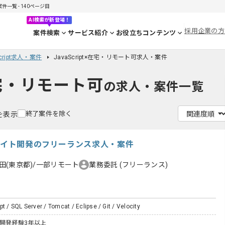
件一覧 - 140ページ目
AI検索が新登場！
採用企業の方
案件検索
サービス紹介
お役立ちコンテンツ
Script求人・案件
JavaScript×在宅・リモート可求人・案件
×在宅・リモート可
の求人・案件一覧
終了案件を除く
件を表示
援サイト開発のフリーランス求人・案件
田(東京都)/一部リモート
業務委託
(フリーランス)
t / SQL Server / Tomcat / Eclipse / Git / Velocity
た開発経験3年以上