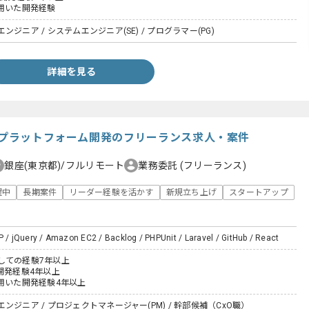
tを用いた開発経験
ジニア / システムエンジニア(SE) / プログラマー(PG)
詳細を見る
育系プラットフォーム開発のフリーランス求人・案件
銀座(東京都)/フルリモート
業務委託
(フリーランス)
躍中
長期案件
リーダー経験を活かす
新規立ち上げ
スタートアップ
P / jQuery / Amazon EC2 / Backlog / PHPUnit / Laravel / GitHub / React
しての経験7年以上
開発経験4年以上
ptを用いた開発経験4年以上
ンジニア / プロジェクトマネージャー(PM) / 幹部候補（CxO職）