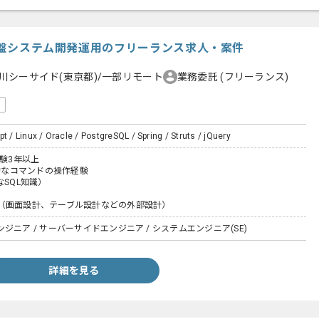
業基盤システム開発運用のフリーランス求人・案件
川シーサイド(東京都)/一部リモート
業務委託
(フリーランス)
t / Linux / Oracle / PostgreSQL / Spring / Struts / jQuery
経験3年以上
本的なコマンドの操作経験
なSQL知識）
（画面設計、テーブル設計などの外部設計）
ジニア / サーバーサイドエンジニア / システムエンジニア(SE)
詳細を見る