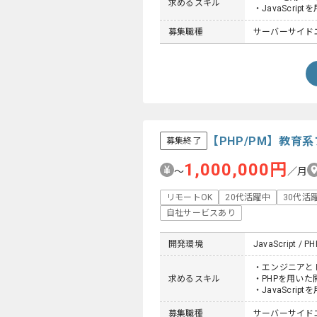
求めるスキル
・JavaScrip
募集職種
サーバーサイドエン
【PHP/PM】教
募集終了
1,000,000円
〜
／月
リモートOK
20代活躍中
30代活
自社サービスあり
開発環境
JavaScript / PH
・エンジニアと
求めるスキル
・PHPを用いた
・JavaScri
募集職種
サーバーサイドエ