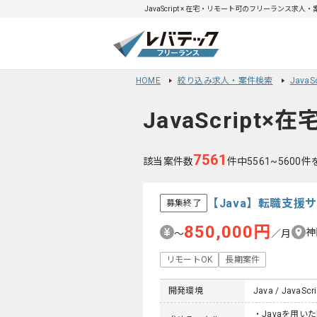
JavaScript × 在宅・リモート可のフリーランス求人・案
HOME
絞り込み求人・案件検索
Java
JavaScript
7561
該当案件数
件中5561~5600
【Java】転職支
募集終了
850,000円
神
〜
／月
リモートOK
長期案件
開発環境
Java / JavaScrip
・Javaを用い