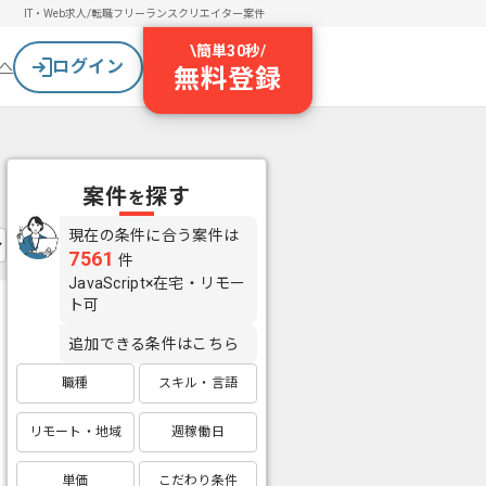
IT・Web求人/転職
フリーランスクリエイター案件
\
簡単30秒
/
ログイン
へ
無料登録
案件
探す
を
現在の条件に合う案件は
7561
件
JavaScript×在宅・リモー
ト可
追加できる条件はこちら
職種
スキル・言語
リモート・地域
週稼働日
単価
こだわり条件