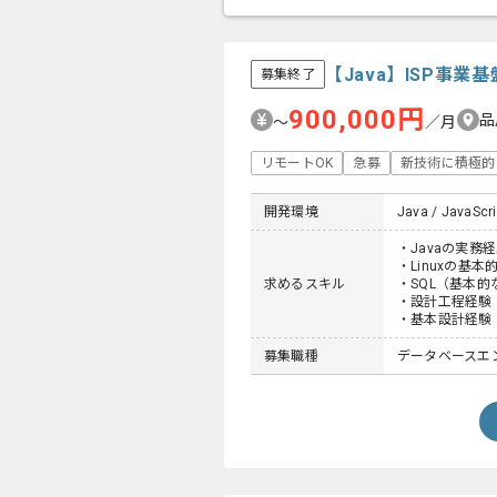
【Java】ISP事
募集終了
900,000円
品
〜
／月
リモートOK
急募
新技術に積極的
開発環境
Java / JavaScrip
・Javaの実務
・Linuxの基
求めるスキル
・SQL（基本的
・設計工程経験
・基本設計経験
募集職種
データベースエン