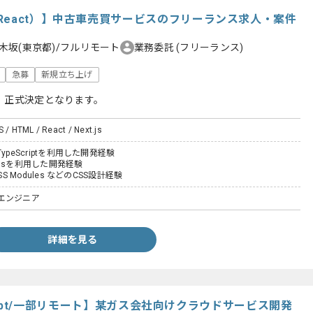
React）】中古車売買サービスのフリーランス求人・案件
木坂(東京都)/フルリモート
業務委託
(フリーランス)
急募
新規立ち上げ
、正式決定となります。
S / HTML / React / Next.js
t、TypeScriptを利用した開発経験
xt.jsを利用した開発経験
/ CSS Modules などのCSS設計経験
エンジニア
詳細を見る
aScript/一部リモート】某ガス会社向けクラウドサービス開発