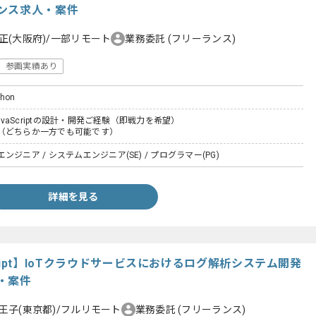
ンス求人・案件
正(大阪府)/一部リモート
業務委託
(フリーランス)
参画実績あり
thon
JavaScriptの設計・開発ご経験（即戦力を希望）
（どちらか一方でも可能です）
ジニア / システムエンジニア(SE) / プログラマー(PG)
詳細を見る
vaScript】IoTクラウドサービスにおけるログ解析システム開発
・案件
王子(東京都)/フルリモート
業務委託
(フリーランス)