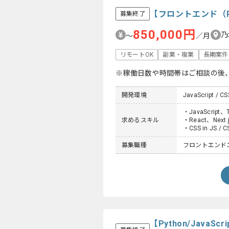
【フロントエンド（
募集終了
850,000円
乃
〜
／月
リモートOK
副業・複業
長期案件
※稼働日数や時間帯はご相談の後
開発環境
JavaScript / CS
・JavaScrip
求めるスキル
・React、Ne
・CSS in JS 
募集職種
フロントエンド
【Python/Jav