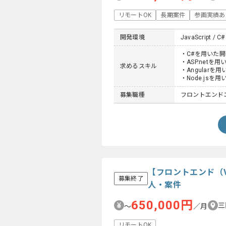
リモートOK
長期案件
参画実績あ
開発環境
JavaScript / C#
・C#を用いた
・ASP.netを
求めるスキル
・Angularを
・Node.jsを
募集職種
フロントエンドエ
【フロントエンド（V
募集終了
人・案件
650,000円
三
〜
／月
リモートOK