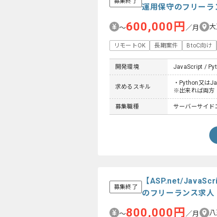
募集終了
運用保守のフリーラ
600,000円
大
〜
／月
リモートOK
長期案件
BtoC向け
開発環境
JavaScript / Py
・Python又は
求めるスキル
※出来れば両方
募集職種
サーバーサイドエン
【ASP.net/Ja
募集終了
のフリーランス求人
800,000円
八
〜
／月