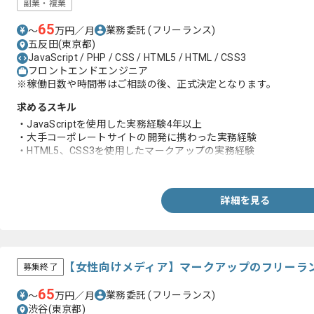
副業・複業
65
業務委託
(フリーランス)
〜
万円／月
五反田(東京都)
JavaScript / PHP / CSS / HTML5 / HTML / CSS3
フロントエンドエンジニア
※稼働日数や時間帯はご相談の後、正式決定となります。
求めるスキル
・JavaScriptを使用した実務経験4年以上
・大手コーポレートサイトの開発に携わった実務経験
・HTML5、CSS3を使用したマークアップの実務経験
・PHPに対する知見
詳細を見る
【女性向けメディア】マークアップのフリーラ
募集終了
65
業務委託
(フリーランス)
〜
万円／月
渋谷(東京都)