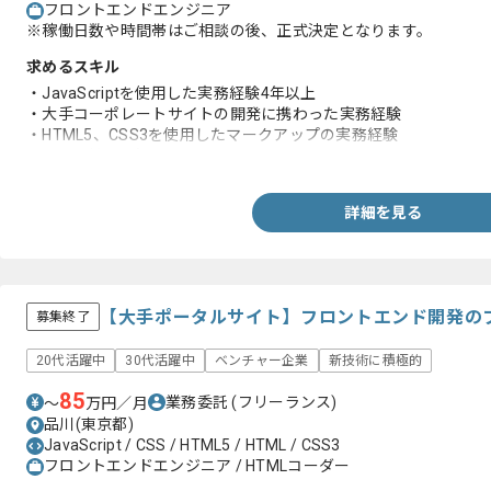
フロントエンドエンジニア
※稼働日数や時間帯はご相談の後、正式決定となります。
求めるスキル
・JavaScriptを使用した実務経験4年以上
・大手コーポレートサイトの開発に携わった実務経験
・HTML5、CSS3を使用したマークアップの実務経験
・PHPに対する知見
詳細を見る
【大手ポータルサイト】フロントエンド開発の
募集終了
20代活躍中
30代活躍中
ベンチャー企業
新技術に積極的
85
業務委託
(フリーランス)
〜
万円／月
品川(東京都)
JavaScript / CSS / HTML5 / HTML / CSS3
フロントエンドエンジニア / HTMLコーダー