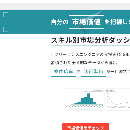
市場価値
自分の
を把握し
スキル別市場分析ダッ
ITフリーランスエンジニアの支援実績15年
蓄積された圧倒的なデータから算出！
案件倍率
適正単価
や
が一目瞭然
市場価値をチェック