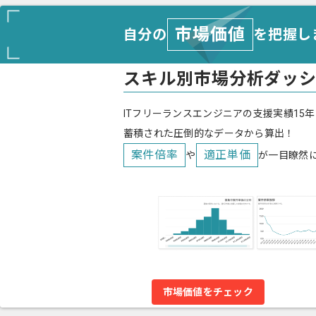
市場価値
自分の
を把握し
スキル別市場分析ダッ
ITフリーランスエンジニアの支援実績15年
蓄積された圧倒的なデータから算出！
案件倍率
適正単価
や
が一目瞭然
市場価値をチェック