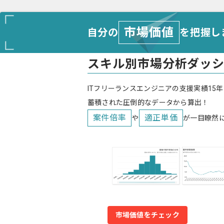
市場価値
自分の
を把握し
スキル別市場分析ダッ
ITフリーランスエンジニアの支援実績15年
蓄積された圧倒的なデータから算出！
案件倍率
適正単価
や
が一目瞭然
市場価値をチェック