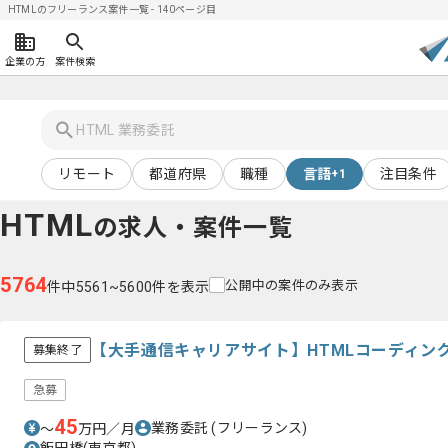
HTMLのフリーランス案件一覧 - 140ページ目
企業の方
案件検索
リモート
都道府県
職種
言語
注目条件
+1
HTML
の求人・案件一覧
5764
公開中の案件のみ表示
件中5561~5600件を表示
【大手通信キャリアサイト】HTMLコーディン
募集終了
急募
45
業務委託
(フリーランス)
〜
万円／月