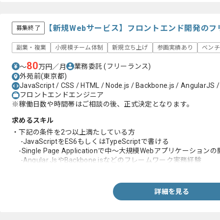
【新規Webサービス】フロントエンド開発のフ
募集終了
副業・複業
小規模チーム体制
新規立ち上げ
参画実績あり
ベンチ
80
業務委託
(フリーランス)
〜
万円／月
外苑前(東京都)
JavaScript / CSS / HTML / Node.js / Backbone.js / AngularJS
フロントエンドエンジニア
※稼働日数や時間帯はご相談の後、正式決定となります。
求めるスキル
・下記の条件を2つ以上満たしている方
-JavaScriptをES6もしくはTypeScriptで書ける
-Single Page Applicationで中〜大規模Webアプリケーション
-Angular.JsやBackbone.jsなどのフレームワーク実務経験
-React.jsの経験(趣味でも可)
詳細を見る