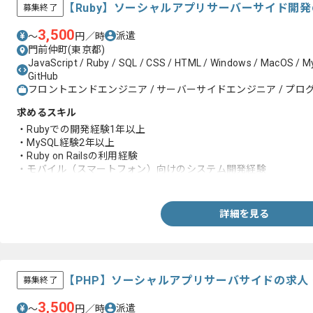
【Ruby】ソーシャルアプリサーバーサイド開
募集終了
3,500
派遣
〜
円／時
門前仲町(東京都)
JavaScript / Ruby / SQL / CSS / HTML / Windows / MacOS / My
GitHub
フロントエンドエンジニア / サーバーサイドエンジニア / プログ
求めるスキル
・Rubyでの開発経験1年以上
・MySQL経験2年以上
・Ruby on Railsの利用経験
・モバイル（スマートフォン）向けのシステム開発経験
・エンジニア複数人での開発経験
・スマートフォン向けゲームに興味のある方、好きな方
詳細を見る
【PHP】ソーシャルアプリサーバサイドの求人
募集終了
3,500
派遣
〜
円／時