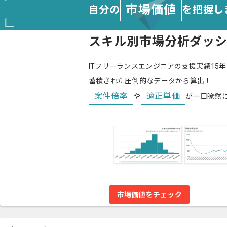
市場価値
自分の
を把握し
スキル別市場分析ダッ
ITフリーランスエンジニアの支援実績15年
蓄積された圧倒的なデータから算出！
案件倍率
適正単価
や
が一目瞭然
市場価値をチェック