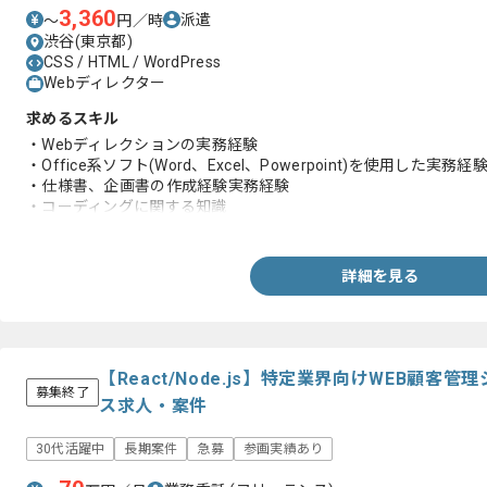
3,360
派遣
〜
円／時
渋谷(東京都)
CSS / HTML / WordPress
Webディレクター
求めるスキル
・Webディレクションの実務経験
・Office系ソフト(Word、Excel、Powerpoint)を使用した実務経
・仕様書、企画書の作成経験実務経験
・コーディングに関する知識
・WordPressによるサイト構築、運用実務経験
詳細を見る
【React/Node.js】特定業界向けWEB顧
募集終了
ス求人・案件
30代活躍中
長期案件
急募
参画実績あり