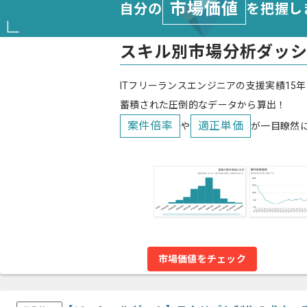
市場価値
自分の
を把握し
スキル別市場分析ダッ
ITフリーランスエンジニアの支援実績15年
蓄積された圧倒的なデータから算出！
案件倍率
適正単価
や
が一目瞭然
市場価値をチェック