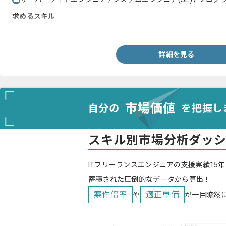
求めるスキル
・C#を用いた開発実務経験2年以上
詳細を見る
市場価値
自分の
を把握し
スキル別市場分析ダッ
ITフリーランスエンジニアの支援実績15年
蓄積された圧倒的なデータから算出！
案件倍率
適正単価
や
が一目瞭然