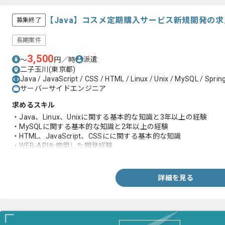
【Java】コスメ定期購入サービス新規開発の
募集終了
長期案件
3,500
派遣
〜
円／時
二子玉川(東京都)
Java / JavaScript / CSS / HTML / Linux / Unix / MySQL / Spring 
サーバーサイドエンジニア
求めるスキル
・Java、Linux、Unixに関する基本的な知識と3年以上の経験
・MySQLに関する基本的な知識と2年以上の経験
・HTML、JavaScript、CSSにに関する基本的な知識
・WEB-APIを使用した開発経験
・WEB(画面)の開発経験
・バッチの開発経験
・Gitに関する基本的な知識と1年以上の経験
詳細を見る
・3年以上のIDEを利用した開発経験
・Spring等のフレームワーク、Spring Boot、Thymeleaf、JAX-