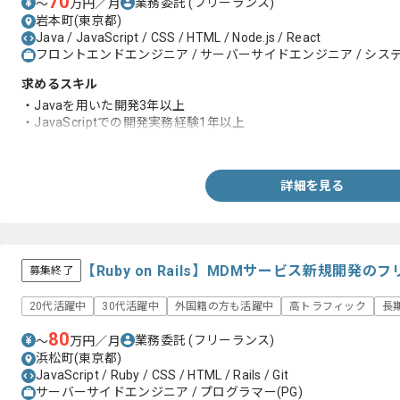
70
業務委託
(フリーランス)
〜
万円／月
岩本町(東京都)
Java / JavaScript / CSS / HTML / Node.js / React
フロントエンドエンジニア / サーバーサイドエンジニア / システ
求めるスキル
・Javaを用いた開発3年以上
・JavaScriptでの開発実務経験1年以上
・Webシステムの開発実務経験2年以上
詳細を見る
【Ruby on Rails】MDMサービス新規開発
募集終了
20代活躍中
30代活躍中
外国籍の方も活躍中
高トラフィック
長
80
業務委託
(フリーランス)
〜
万円／月
浜松町(東京都)
JavaScript / Ruby / CSS / HTML / Rails / Git
サーバーサイドエンジニア / プログラマー(PG)