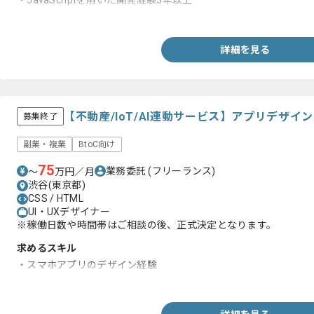
・JavaScriptを用いた開発経験3年以上
・React.jsを用いた開発実務経験
詳細を見る
【不動産/IoT/AI連動サービス】アプリデザ
募集終了
副業・複業
BtoC向け
75
業務委託
(フリーランス)
〜
万円／月
渋谷(東京都)
CSS / HTML
UI・UXデザイナー
※稼働日数や時間帯はご相談の後、正式決定となります。
求めるスキル
・スマホアプリのデザイン経験
・toCサービスのデザイン経験