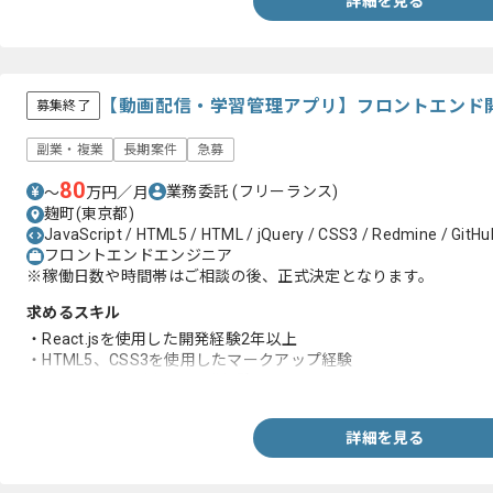
詳細を見る
【動画配信・学習管理アプリ】フロントエンド
募集終了
副業・複業
長期案件
急募
80
業務委託
(フリーランス)
〜
万円／月
麹町(東京都)
JavaScript / HTML5 / HTML / jQuery / CSS3 / Redmine / GitHu
フロントエンドエンジニア
※稼働日数や時間帯はご相談の後、正式決定となります。
求めるスキル
・React.jsを使用した開発経験2年以上
・HTML5、CSS3を使用したマークアップ経験
・GitHub Flowを用いた開発経験
詳細を見る