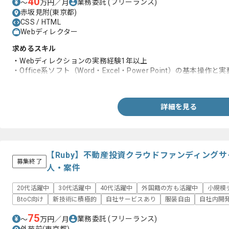
40
業務委託
(フリーランス)
〜
万円／月
赤坂見附(東京都)
CSS / HTML
Webディレクター
求めるスキル
・Webディレクションの実務経験1年以上
・Office系ソフト（Word・Excel・Power Point）の基本操作と
・Webサイト制作における実務経験、運用経験
詳細を見る
【Ruby】不動産投資クラウドファンディング
募集終了
人・案件
20代活躍中
30代活躍中
40代活躍中
外国籍の方も活躍中
小規模
BtoC向け
新技術に積極的
自社サービスあり
服装自由
自社内開
75
業務委託
(フリーランス)
〜
万円／月