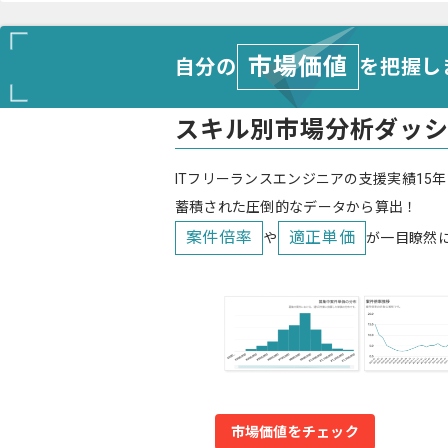
市場価値
自分の
を把握し
スキル別市場分析ダッ
ITフリーランスエンジニアの支援実績15年
蓄積された圧倒的なデータから算出！
案件倍率
適正単価
や
が一目瞭然
市場価値をチェック