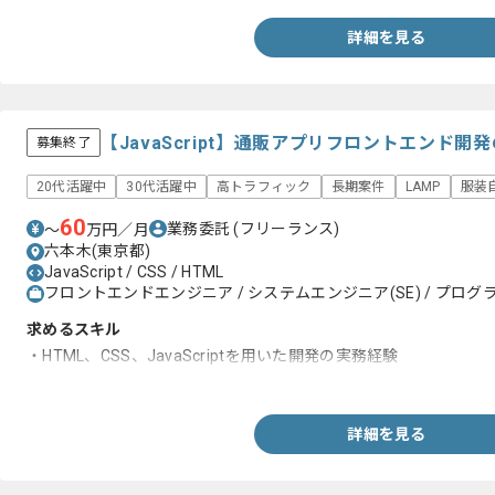
詳細を見る
【JavaScript】通販アプリフロントエンド
募集終了
20代活躍中
30代活躍中
高トラフィック
長期案件
LAMP
服装
60
業務委託
(フリーランス)
〜
万円／月
六本木(東京都)
JavaScript / CSS / HTML
フロントエンドエンジニア / システムエンジニア(SE) / プログラ
求めるスキル
・HTML、CSS、JavaScriptを用いた開発の実務経験
・ランディングページ制作経験
詳細を見る