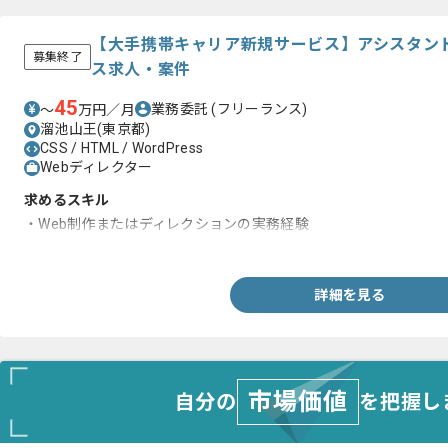
【大手携帯キャリア新規サービス】アシスタン
募集終了
ス求人・案件
45
業務委託
(フリーランス)
〜
万円／月
溜池山王(東京都)
CSS / HTML / WordPress
Webディレクター
求めるスキル
・Web制作またはディレクションの実務経験
・HTML/SQLへの興味関心
詳細を見る
市場価値
自分の
を把握し