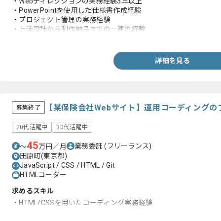
・Webディレクションの実務経験3年以上
・PowerPointを使用した仕様書作成経験
・プロジェクト管理の実務経験
・上流設計から制作納品までの一連の経験
・HTML、CSS、JavaScriptに関する基礎知識、ソース理解
詳細を見る
【某保険会社Webサイト】運用コーディングの
募集終了
20代活躍中
30代活躍中
45
業務委託
(フリーランス)
〜
万円／月
田原町(東京都)
JavaScript / CSS / HTML / Git
HTMLコーダー
求めるスキル
・HTML/CSSを用いたコーディング実務経験
・Gitの実務での利用経験