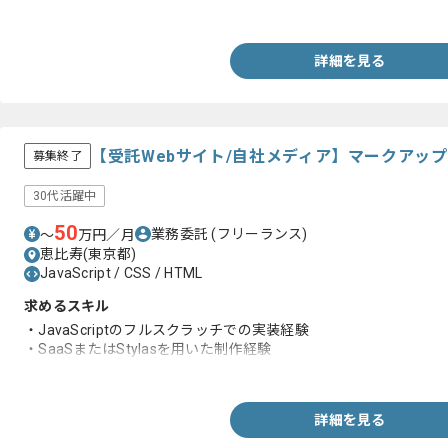
・PostgreSQLを用いた開発経験
詳細を見る
【受託Webサイト/自社メディア】マークアッ
募集終了
30代活躍中
50
業務委託
(フリーランス)
〜
万円／月
恵比寿(東京都)
JavaScript / CSS / HTML
求めるスキル
・JavaScriptのフルスクラッチでの実装経験
・SaaSまたはStylasを用いた制作経験
・Gulpへの理解
詳細を見る