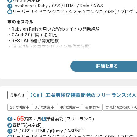
外苑前(東京都)
JavaScript / Ruby / CSS / HTML / Rails / AWS
サーバーサイドエンジニア / システムエンジニア(SE) / プログラ
求めるスキル
・Ruby on Railsを用いたWebサイトの開発経験
・OAuth2.0に関する知見
・REST API設計/開発経験
・Linux/Unixのコマンドライン操作の経験
・Gitによる複数人での開発経験
・AWSサービス(EC2,S3)を使用した開発経験
詳細を見る
【C#】工場用検査装置開発のフリーランス求
募集終了
20代活躍中
30代活躍中
40代活躍中
長期案件
実務経験が浅い方O
65
業務委託
(フリーランス)
〜
万円／月
西新宿(東京都)
C# / CSS / HTML / jQuery / ASP.NET
サーバーサイドエンジニア / システムエンジニア(SE) / プログラ