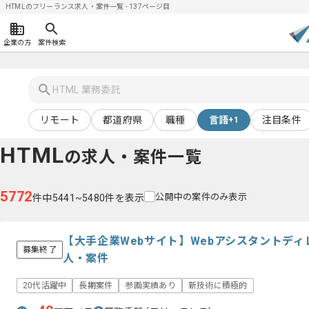
HTMLのフリーランス求人・案件一覧 - 137ページ目
企業の方
案件検索
リモート
都道府県
職種
言語
注目条件
+1
HTML
の求人・案件一覧
5772
公開中の案件のみ表示
件中5441~5480件を表示
【大手企業Webサイト】Webアシスタントデ
募集終了
人・案件
20代活躍中
長期案件
参画実績あり
新技術に積極的