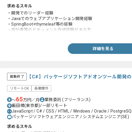
求めるスキル
・開発でのリーダー経験
・Javaでのウェブアプリケーション開発経験
・SpringBoot+thymeleaf等の経験
・設計書等のドキュメント作成経験がある方
・以下の設計経験
-ウェブアプリの機能設計
-画面設計
詳細を見る
-バッチ設計
-API設計等の経験
【C#】パッケージソフトアドオンツール開発
募集終了
リモートOK
長期案件
65
業務委託
(フリーランス)
〜
万円／月
飯田橋(東京都)/一部リモート
JavaScript / C# / CSS / HTML / Windows / Oracle / PostgreSQ
パッケージソフトウェアエンジニア / システムエンジニア(SE)
求めるスキル