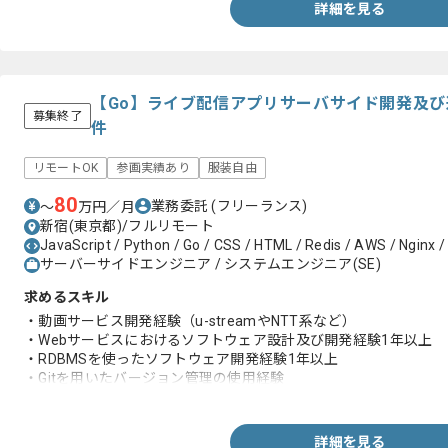
詳細を見る
【Go】ライブ配信アプリサーバサイド開発及
募集終了
件
リモートOK
参画実績あり
服装自由
80
業務委託
(フリーランス)
〜
万円／月
新宿(東京都)/フルリモート
JavaScript / Python / Go / CSS / HTML / Redis / AWS / Nginx / 
サーバーサイドエンジニア / システムエンジニア(SE)
求めるスキル
・動画サービス開発経験（u-streamやNTT系など）
・Webサービスにおけるソフトウェア設計及び開発経験1年以上
・RDBMSを使ったソフトウェア開発経験1年以上
・Gitを用いたバージョン管理の使用経験
・以下、いずれかの経験
-Goを用いた開発経験1年以上
-AWSのご経験およびサーバーサイド開発経験3年以上
詳細を見る