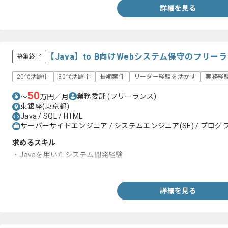
詳細を見る
【Java】to B向けWebシステム保守のフリ
募集終了
20代活躍中
30代活躍中
長期案件
リーダー経験を活かす
実務経
50
業務委託
(フリーランス)
〜
万円／月
東銀座(東京都)
Java / SQL / HTML
サーバーサイドエンジニア / システムエンジニア(SE) / プログラ
求めるスキル
・Javaを用いたシステム開発経験
・SQLの知見
詳細を見る