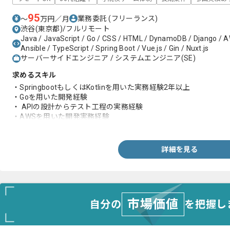
95
業務委託
(フリーランス)
〜
万円／月
渋谷(東京都)/フルリモート
Java / JavaScript / Go / CSS / HTML / DynamoDB / Django / AWS
Ansible / TypeScript / Spring Boot / Vue.js / Gin / Nuxt.js
サーバーサイドエンジニア / システムエンジニア(SE)
求めるスキル
・SpringbootもしくはKotlinを用いた実務経験2年以上
・Goを用いた開発経験
・ APIの設計からテスト工程の実務経験
・AWSを用いた開発実務経験
・WEB開発経験3年以上
詳細を見る
市場価値
自分の
を把握し