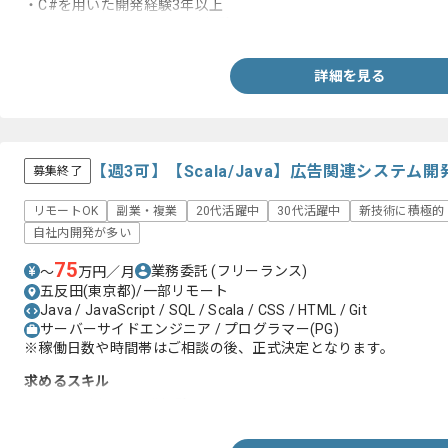
・C#を用いた開発経験3年以上
・Oracle/SQLServer の開発経験
詳細を見る
【週3可】【Scala/Java】広告関連システ
募集終了
リモートOK
副業・複業
20代活躍中
30代活躍中
新技術に積極的
自社内開発が多い
75
業務委託
(フリーランス)
〜
万円／月
五反田(東京都)/一部リモート
Java / JavaScript / SQL / Scala / CSS / HTML / Git
サーバーサイドエンジニア / プログラマー(PG)
※稼働日数や時間帯はご相談の後、正式決定となります。
求めるスキル
・Scalaを用いた開発経験