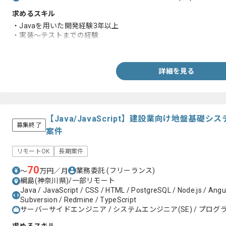
求めるスキル
・Javaを用いた開発経験3年以上
・実装～テストまでの経験
・SQL環境における開発経験
詳細を見る
【Java/JavaScript】建設業向け地盤基
募集終了
案件
リモートOK
長期案件
70
業務委託
(フリーランス)
〜
万円／月
綱島(神奈川県)/一部リモート
Java / JavaScript / CSS / HTML / PostgreSQL / Node.js / Angul
Subversion / Redmine / TypeScript
サーバーサイドエンジニア / システムエンジニア(SE) / プログラ