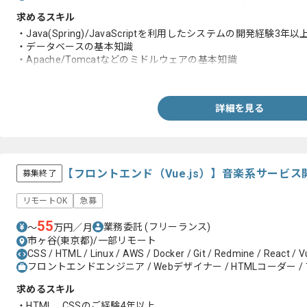
求めるスキル
・Java(Spring)/JavaScriptを利用したシステムの開発経験3年以
・データベースの基本知識
・Apache/Tomcatなどのミドルウェアの基本知識
・Linuxサーバ上での基本操作
詳細を見る
【フロントエンド（Vue.js）】音楽系サービ
募集終了
リモートOK
急募
55
業務委託
(フリーランス)
〜
万円／月
市ヶ谷(東京都)/一部リモート
CSS / HTML / Linux / AWS / Docker / Git / Redmine / React / V
フロントエンドエンジニア / Webデザイナー / HTMLコーダー /
求めるスキル
・HTML、CSSのご経験4年以上