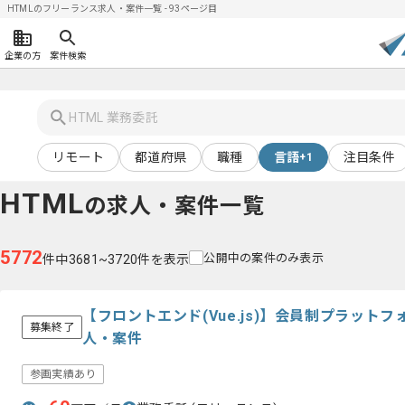
HTMLのフリーランス求人・案件一覧 - 93ページ目
企業の方
案件検索
リモート
都道府県
職種
言語
注目条件
+1
HTML
の求人・案件一覧
5772
公開中の案件のみ表示
件中3681~3720件を表示
【フロントエンド(Vue.js)】会員制プラット
募集終了
人・案件
参画実績あり