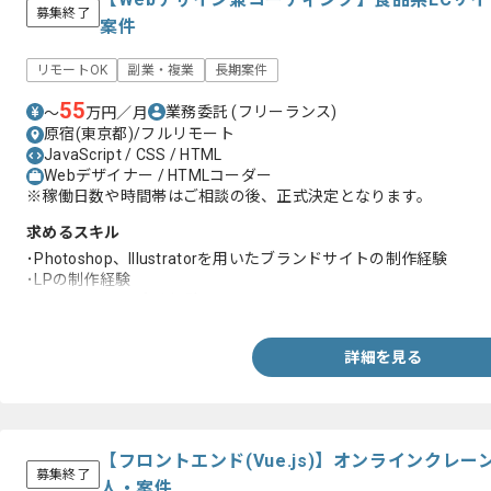
募集終了
案件
リモートOK
副業・複業
長期案件
55
業務委託
(フリーランス)
〜
万円／月
原宿(東京都)/フルリモート
JavaScript / CSS / HTML
Webデザイナー / HTMLコーダー
※稼働日数や時間帯はご相談の後、正式決定となります。
求めるスキル
･Photoshop、Illustratorを用いたブランドサイトの制作経験
･LPの制作経験
･HTML、CSSの実務経験
詳細を見る
【フロントエンド(Vue.js)】オンラインクレ
募集終了
人・案件