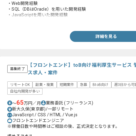
・Web開発経験
・SQL（DBはOracle）を用いた開発経験
・JavaScriptを用いた開発経験
・HTMLを用いた開発経験
詳細を見る
【フロントエンド】toB向け福利厚生サービス
募集終了
ス求人・案件
リモートOK
副業・複業
短期案件
急募
BtoB向け
週3日から可
自社内開発が多い
65
業務委託
(フリーランス)
〜
万円／月
新大久保(東京都)/一部リモート
JavaScript / CSS / HTML / Vue.js
フロントエンドエンジニア
※稼働日数や時間帯はご相談の後、正式決定となります。