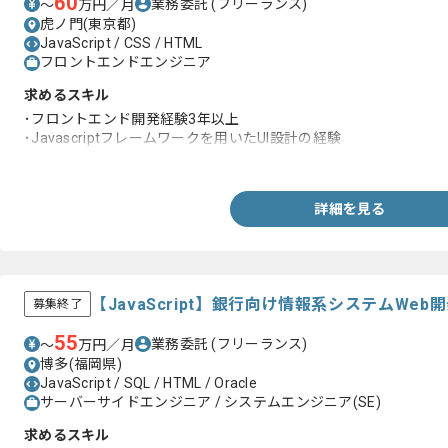
60
業務委託
(フリーランス)
〜
万円／月
虎ノ門(東京都)
JavaScript / CSS / HTML
フロントエンドエンジニア
求めるスキル
･フロントエンド開発経験3年以上
･Javascriptフレームワークを用いたUI設計の経験
･Gitの仕様経験
詳細を見る
【JavaScript】銀行向け情報系システムW
募集終了
55
業務委託
(フリーランス)
〜
万円／月
博多(福岡県)
JavaScript / SQL / HTML / Oracle
サーバーサイドエンジニア / システムエンジニア(SE)
求めるスキル