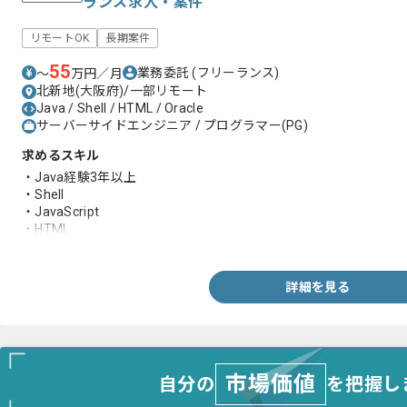
ランス求人・案件
リモートOK
長期案件
55
業務委託
(フリーランス)
〜
万円／月
北新地(大阪府)/一部リモート
Java / Shell / HTML / Oracle
サーバーサイドエンジニア / プログラマー(PG)
求めるスキル
・Java経験3年以上
・Shell
・JavaScript
・HTML
・Oracle
詳細を見る
市場価値
自分の
を把握し