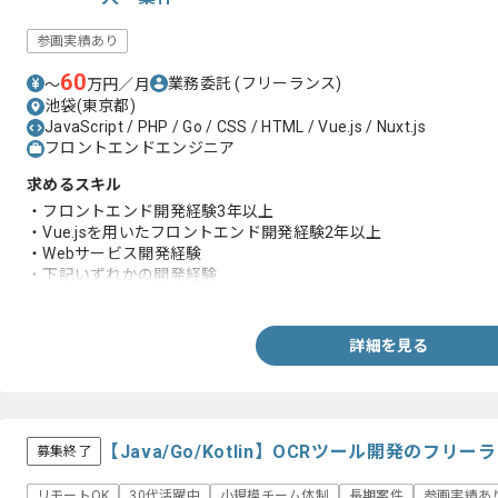
参画実績あり
60
業務委託
(フリーランス)
〜
万円／月
池袋(東京都)
JavaScript / PHP / Go / CSS / HTML / Vue.js / Nuxt.js
フロントエンドエンジニア
求めるスキル
・フロントエンド開発経験3年以上
・Vue.jsを用いたフロントエンド開発経験2年以上
・Webサービス開発経験
・下記いずれかの開発経験
①PWA（Progressive Web Apps）
②SPA（Single Page Application）
③Nuxt.js(サーバーサイドレンダリング)
詳細を見る
④Webサイトでの表示高速化の経験
【Java/Go/Kotlin】OCRツール開発のフリ
募集終了
リモートOK
30代活躍中
小規模チーム体制
長期案件
参画実績あ