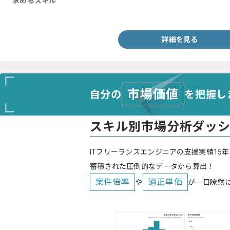
求めるスキル
・HTML、CSS、jQuery、JavaScriptを用いた開発経験3年以上
詳細を見る
市場価値
自分の
を把握し
スキル別市場分析ダッ
ITフリーランスエンジニアの支援実績15年
蓄積された圧倒的なデータから算出！
案件倍率
適正単価
や
が一目瞭然