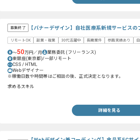
【バナーデザイン】自社医療系新規サービスの
募集終了
リモートOK
副業・複業
30代活躍中
長期案件
参画実績あり
自
50
業務委託
(フリーランス)
〜
万円／月
東銀座(東京都)/一部リモート
CSS / HTML
Webデザイナー
※稼働日数や時間帯はご相談の後、正式決定となります。
求めるスキル
・Webサイトもしくはバナーのデザイン経験
詳細を見る
【Webデザイン兼コーディング】食品系ECサ