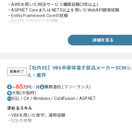
・AWSを用いたWEBサービス構築経験(3年以上)
・ASP.NET Coreまたは.NET5以上を用いたWebAPI開発経験
・Entity Framework Coreの経験
・MySQLとKVSなどの経験
・下記ツールの経験
-VS2022、Github、Docker
詳細を見る
【社内SE】VB6半導体電子部品メーカーSCM
募集終了
人・案件
65
業務委託
(フリーランス)
〜
万円／月
大阪(大阪府)
SQL / C# / Windows / ColdFusion / ASP.NET
求めるスキル
・VB6を用いた保守、運用経験
・SQLの経験
・JP1の経験