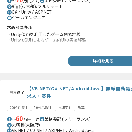
70
業務委託
(フリーランス)
〜
万円／月
新宿(東京都)/フルリモート
C# / Unity / ASP.NET
ゲームエンジニア
求めるスキル
・Unity(C#)を利用したゲーム開発経験
・Unity uGUI によるゲーム内UIの実装経験
・Unity(C#)における非同期処理(UniTaskやR3など)の利用経験
詳細を見る
【VB.NET/C#.NET/AndroidJava】無
募集終了
求人・案件
20代活躍中
30代活躍中
長期案件
急募
60
業務委託
(フリーランス)
〜
万円／月
天満橋(大阪府)
VB.NET / C#.NET / ASP.NET / AndroidJava