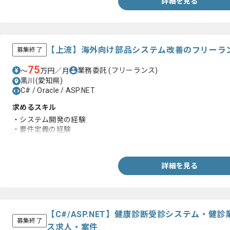
詳細を見る
【上流】海外向け部品システム改善のフリーラ
募集終了
75
業務委託
(フリーランス)
〜
万円／月
黒川(愛知県)
C# / Oracle / ASP.NET
求めるスキル
・システム開発の経験
・要件定義の経験
・顧客折衝の経験
詳細を見る
【C#/ASP.NET】健康診断受診システム・
募集終了
ス求人・案件