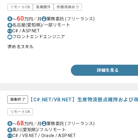
リモートOK
長期案件
参画実績あり
60
業務委託
(フリーランス)
〜
万円／月
名古屋(愛知県)/一部リモート
C# / ASP.NET
フロントエンドエンジニア
求めるスキル
・C#を用いた開発経験
詳細を見る
【C#.NET/VB.NET】生産物流拠点維持お
募集終了
リモートOK
68
業務委託
(フリーランス)
〜
万円／月
黒川(愛知県)/フルリモート
C# / VB.NET / Oracle / ASP.NET