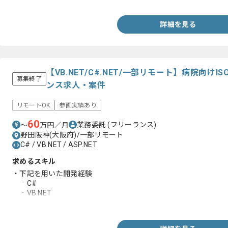
詳細を見る
【VB.NET/C#.NET/一部リモート】病院向
募集終了
ンス求人・案件
リモートOK
参画実績あり
60
業務委託
(フリーランス)
〜
万円／月
野田阪神(大阪府)/一部リモート
C# / VB.NET / ASP.NET
求めるスキル
・下記を用いた開発経験
‐C#
‐VB.NET
‐ASP.NET