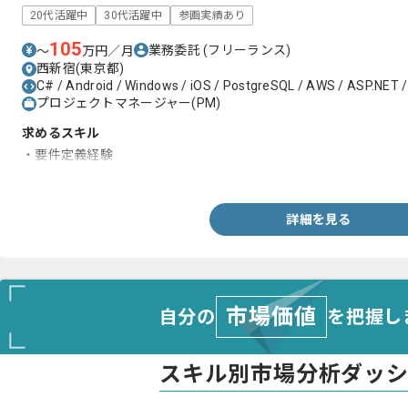
20代活躍中
30代活躍中
参画実績あり
105
業務委託
(フリーランス)
〜
万円／月
西新宿(東京都)
C# / Android / Windows / iOS / PostgreSQL / AWS / ASP.NET 
プロジェクトマネージャー(PM)
求めるスキル
・要件定義経験
・基本設計経験
詳細を見る
市場価値
自分の
を把握し
スキル別市場分析ダッ