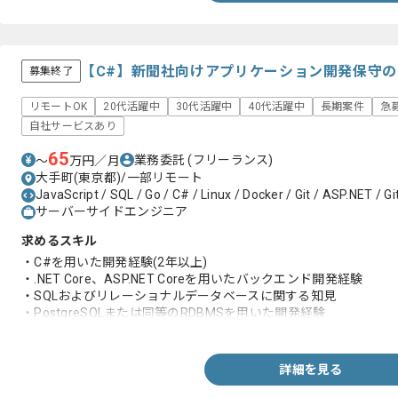
【C#】新聞社向けアプリケーション開発保守
募集終了
リモートOK
20代活躍中
30代活躍中
40代活躍中
長期案件
急
自社サービスあり
65
業務委託
(フリーランス)
〜
万円／月
大手町(東京都)/一部リモート
JavaScript / SQL / Go / C# / Linux / Docker / Git / ASP.NET / G
サーバーサイドエンジニア
求めるスキル
・C#を用いた開発経験(2年以上)
・.NET Core、ASP.NET Coreを⽤いたバックエンド開発経験
・SQLおよびリレーショナルデータベースに関する知見
・PostgreSQLまたは同等のRDBMSを用いた開発経験
・SQLによるデータ操作、パフォーマンスチューニングに関する
・テスト設計、実施経験
・単体、結合テスト経験
詳細を見る
・基本的なLinuxコマンド操作経験
・チームでの開発経験