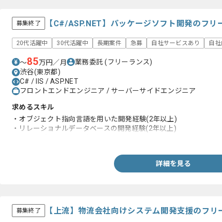
【C#/ASP.NET】パッケージソフト開発のフ
募集終了
20代活躍中
30代活躍中
長期案件
急募
自社サービスあり
自社
85
業務委託
(フリーランス)
〜
万円／月
渋谷(東京都)
C# / IIS / ASP.NET
フロントエンドエンジニア / サーバーサイドエンジニア
求めるスキル
・オブジェクト指向言語を用いた開発経験(2年以上)
・リレーショナルデータベースの開発経験(2年以上)
・Webアプリの開発経験(2年以上)
詳細を見る
【上流】物流会社向けシステム開発支援のフリ
募集終了