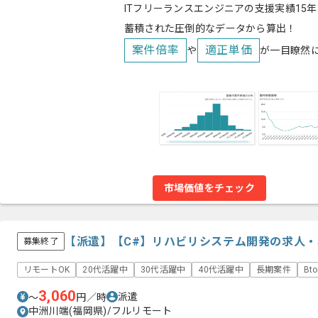
ITフリーランスエンジニアの支援実績15年
蓄積された圧倒的なデータから算出！
案件倍率
適正単価
や
が一目瞭然
市場価値をチェック
【派遣】【C#】リハビリシステム開発の求人・
募集終了
リモートOK
20代活躍中
30代活躍中
40代活躍中
長期案件
Bt
3,060
派遣
〜
円／時
中洲川端(福岡県)/フルリモート