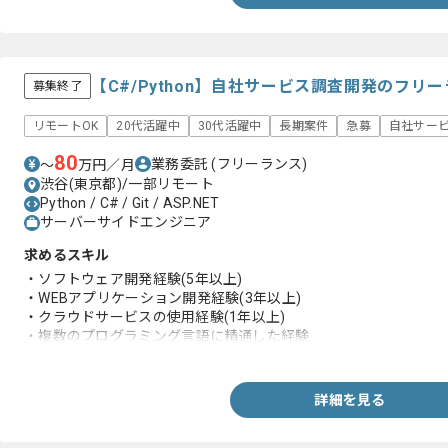
【C#/Python】自社サービス調査開発のフリ
募集終了
リモートOK
20代活躍中
30代活躍中
長期案件
急募
自社サー
80
業務委託
(フリーランス)
〜
万円／月
渋谷(東京都)/一部リモート
Python / C# / Git / ASP.NET
サーバーサイドエンジニア
求めるスキル
・ソフトウェア開発経験(5年以上)
・WEBアプリケーション開発経験(3年以上)
・クラウドサービスの使用経験(1年以上)
・複数のプログラミング言語に精通した経験
・Gitなどのバージョン管理ツールの使用経験
詳細を見る