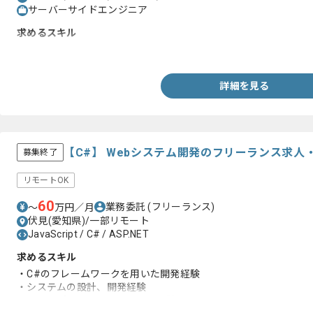
サーバーサイドエンジニア
求めるスキル
・VB.NET、C#.NET、ASP.NET、AndroidJavaのいずれか
詳細を見る
【C#】 Webシステム開発のフリーランス求人
募集終了
リモートOK
60
業務委託
(フリーランス)
〜
万円／月
伏見(愛知県)/一部リモート
JavaScript / C# / ASP.NET
求めるスキル
・C#のフレームワークを用いた開発経験
・システムの設計、開発経験
・Webアプリケーションの開発経験