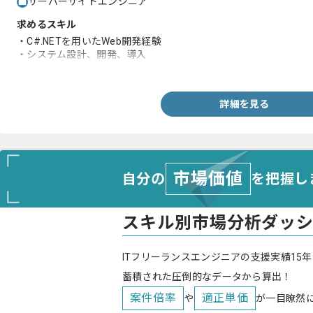
サーバーサイドエンジニア
求めるスキル
・C#.NETを用いたWeb開発経験
・システム設計、開発、導入
・SQLを用いたWeb開発経験
詳細を見る
市場価値
自分の
を把握し
スキル別市場分析ダッ
ITフリーランスエンジニアの支援実績15年
蓄積された圧倒的なデータから算出！
案件倍率
適正単価
や
が一目瞭然