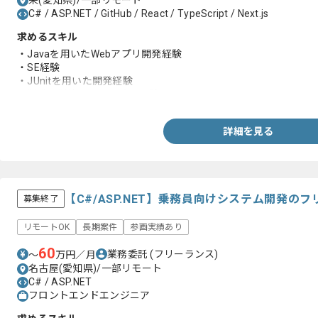
栄(愛知県)/一部リモート
C# / ASP.NET / GitHub / React / TypeScript / Next.js
求めるスキル
・Javaを用いたWebアプリ開発経験
・SE経験
・JUnitを用いた開発経験
・製造～単体テスト以降の経験
詳細を見る
【C#/ASP.NET】乗務員向けシステム開発の
募集終了
リモートOK
長期案件
参画実績あり
60
業務委託
(フリーランス)
〜
万円／月
名古屋(愛知県)/一部リモート
C# / ASP.NET
フロントエンドエンジニア