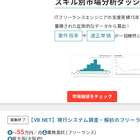
スキル別市場分析ダッ
ITフリーランスエンジニアの支援実績15年
蓄積された圧倒的なデータから算出！
案件倍率
適正単価
や
が一目瞭然
市場価値をチェック
【VB.NET】現行システム調査・解析のフリー
募集終了
55
業務委託
(フリーランス)
〜
万円／月
新大阪(大阪府)