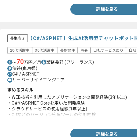
詳細を見る
【C#/ASP.NET】生成AI活用型チャットボ
募集終了
20代活躍中
30代活躍中
長期案件
急募
自社サービスあり
自社
70
業務委託
(フリーランス)
〜
万円／月
渋谷(東京都)
C# / ASP.NET
サーバーサイドエンジニア
求めるスキル
・WEB技術を利用したアプリケーションの開発経験(3年以上)
・C#やASP.NET Coreを用いた開発経験
・クラウドサービスの使用経験(1年以上)
・Gitなどのバージョン管理ツールの使用経験
・一般公開されているサービスのUI実装経験(2年以上)
詳細を見る