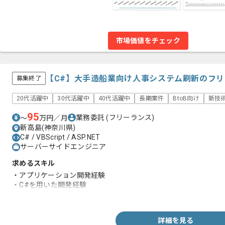
市場価値をチェック
【C#】大手造船業向け人事システム刷新のフ
募集終了
20代活躍中
30代活躍中
40代活躍中
長期案件
BtoB向け
新技
95
業務委託
(フリーランス)
〜
万円／月
新高島(神奈川県)
C# / VBScript / ASP.NET
サーバーサイドエンジニア
求めるスキル
・アプリケーション開発経験
・C#を用いた開発経験
・システムマイグレーション経験
詳細を見る