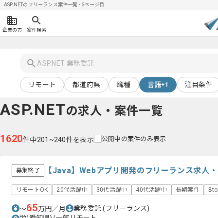
ASP.NETのフリーランス案件一覧 - 6ページ目
企業の方
案件検索
リモート
都道府県
職種
言語
注目条件
+1
ASP.NET
の求人・案件一覧
1620
公開中の案件のみ表示
件中201~240件を表示
【Java】Webアプリ開発のフリーランス求人
募集終了
リモートOK
20代活躍中
30代活躍中
40代活躍中
長期案件
Bt
65
業務委託
(フリーランス)
〜
万円／月