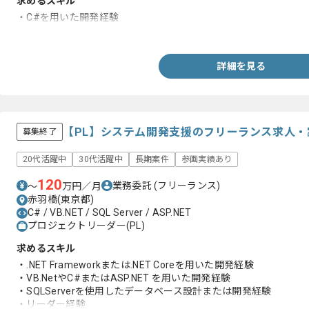
求めるスキル
・C#を用いた開発経験
・ASP.NETを用いた開発経験
詳細を見る
【PL】システム開発支援のフリーランス求人・
募集終了
20代活躍中
30代活躍中
長期案件
参画実績あり
120
業務委託
(フリーランス)
〜
万円／月
赤羽橋(東京都)
C# / VB.NET / SQL Server / ASP.NET
プロジェクトリーダー(PL)
求めるスキル
・.NET Frameworkまたは.NET Coreを用いた開発経験
・VB.NetやC#またはASP.NET を用いた開発経験
・SQLServerを使用したデータベース設計または開発経験
・リーダー経験