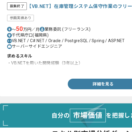
【VB.NET】在庫管理システム保守作業のフリ
募集終了
参画実績あり
50
業務委託
(フリーランス)
〜
万円／月
千代県庁口(福岡県)
VB.NET / C#.NET / Oracle / PostgreSQL / Spring / ASP.NET
サーバーサイドエンジニア
求めるスキル
・VB.NETを用いた開発経験（3年以上）
・SQLの開発経験（1年以上）
詳細を見る
市場価値
自分の
を把握し