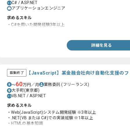
C# / ASP.NET
アプリケーションエンジニア
求めるスキル
・C#を用いた開発経験3年以上
・ASP.NET Coreを用いた開発経験
詳細を見る
【JavaScript】某金融会社向け自動化支援
募集終了
60
業務委託
(フリーランス)
〜
万円／月
大手町(東京都)
VB.NET / ASP.NET
求めるスキル
・Web(JavaScript)システム開発経験 ※3年以上
・.NET(VB または C#)での実装経験 ※1年以上
・HTMLの基本知識
・リーダー、サブリーダー経験(サブリーダー枠)