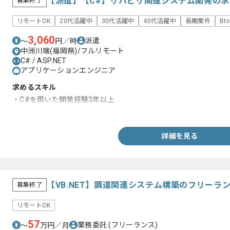
【派遣】【C#】リハビリ関連システム開発の
募集終了
リモートOK
20代活躍中
30代活躍中
40代活躍中
長期案件
Bt
3,060
派遣
〜
円／時
中洲川端(福岡県)/フルリモート
C# / ASP.NET
アプリケーションエンジニア
求めるスキル
・C#を用いた開発経験3年以上
・ASP.NET Coreを用いた開発経験
詳細を見る
【VB.NET】調達関連システム構築のフリーラ
募集終了
リモートOK
57
業務委託
(フリーランス)
〜
万円／月