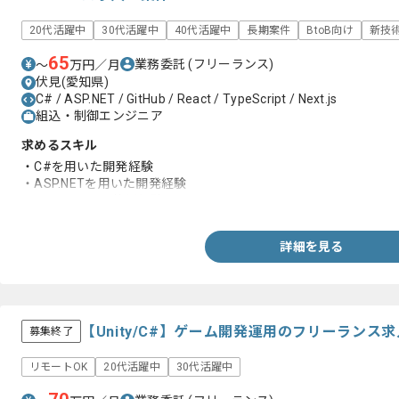
20代活躍中
30代活躍中
40代活躍中
長期案件
BtoB向け
新技
65
業務委託
(フリーランス)
〜
万円／月
伏見(愛知県)
C# / ASP.NET / GitHub / React / TypeScript / Next.js
組込・制御エンジニア
求めるスキル
・C#を用いた開発経験
・ASP.NETを用いた開発経験
・SQL Serverの使用経験
詳細を見る
【Unity/C#】ゲーム開発運用のフリーランス
募集終了
リモートOK
20代活躍中
30代活躍中