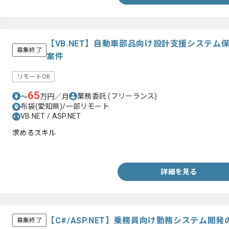
【VB.NET】自動車部品向け設計支援システ
募集終了
案件
リモートOK
65
業務委託
(フリーランス)
〜
万円／月
布袋(愛知県)/一部リモート
VB.NET / ASP.NET
求めるスキル
・設計以降の実務経験
詳細を見る
【C#/ASP.NET】乗務員向け勤務システム開
募集終了