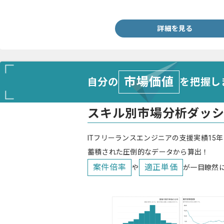
・オンプレミス作業システムのクラウド移行経験
詳細を見る
市場価値
自分の
を把握し
スキル別市場分析ダッ
ITフリーランスエンジニアの支援実績15年
蓄積された圧倒的なデータから算出！
案件倍率
適正単価
や
が一目瞭然