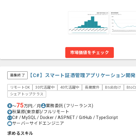
市場価値をチェック
【C#】スマート証憑管理アプリケーション開
募集終了
リモートOK
30代活躍中
40代活躍中
長期案件
BtoB向け
Bto
シェアトップクラス
75
業務委託
(フリーランス)
〜
万円／月
秋葉原(東京都)/フルリモート
C# / MySQL / Docker / ASP.NET / GitHub / TypeScript
サーバーサイドエンジニア
求めるスキル