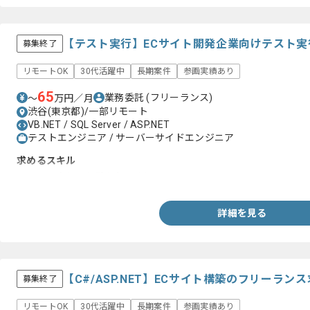
・Gitを用いたバージョン管理経験
・コードレビューへの参加経験
【テスト実行】ECサイト開発企業向けテスト
募集終了
リモートOK
30代活躍中
長期案件
参画実績あり
65
業務委託
(フリーランス)
〜
万円／月
渋谷(東京都)/一部リモート
VB.NET / SQL Server / ASP.NET
テストエンジニア / サーバーサイドエンジニア
求めるスキル
・テスト実行の経験(2年以上)
詳細を見る
【C#/ASP.NET】ECサイト構築のフリーラン
募集終了
リモートOK
30代活躍中
長期案件
参画実績あり