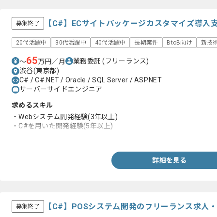
【C#】ECサイトパッケージカスタマイズ導入
募集終了
20代活躍中
30代活躍中
40代活躍中
長期案件
BtoB向け
新技
65
業務委託
(フリーランス)
〜
万円／月
渋谷(東京都)
C# / C#.NET / Oracle / SQL Server / ASP.NET
サーバーサイドエンジニア
求めるスキル
・Webシステム開発経験(3年以上)
・C#を用いた開発経験(5年以上)
・ASP.NETを用いた開発経験
詳細を見る
【C#】POSシステム開発のフリーランス求人
募集終了