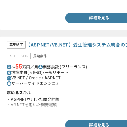
・リーダー経験
詳細を見る
【ASP.NET/VB.NET】受注管理システム統
募集終了
リモートOK
長期案件
55
業務委託
(フリーランス)
〜
万円／月
堺筋本町(大阪府)/一部リモート
VB.NET / Oracle / ASP.NET
サーバーサイドエンジニア
求めるスキル
・ASP.NETを用いた開発経験
・VB.NETを用いた開発経験
・基本設計のご経験
詳細を見る