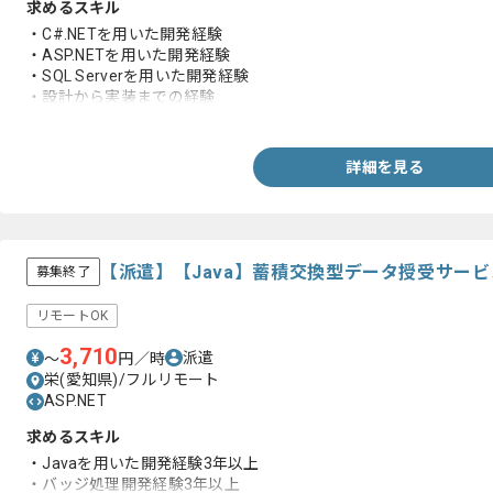
求めるスキル
・C#.NETを用いた開発経験
・ASP.NETを用いた開発経験
・SQL Serverを用いた開発経験
・設計から実装までの経験
・JP1を用いた開発経験
・テックリードの経験
・基幹システムの開発経験
詳細を見る
・PM経験
【派遣】【Java】蓄積交換型データ授受サー
募集終了
リモートOK
3,710
派遣
〜
円／時
栄(愛知県)/フルリモート
ASP.NET
求めるスキル
・Javaを用いた開発経験3年以上
・バッジ処理開発経験3年以上