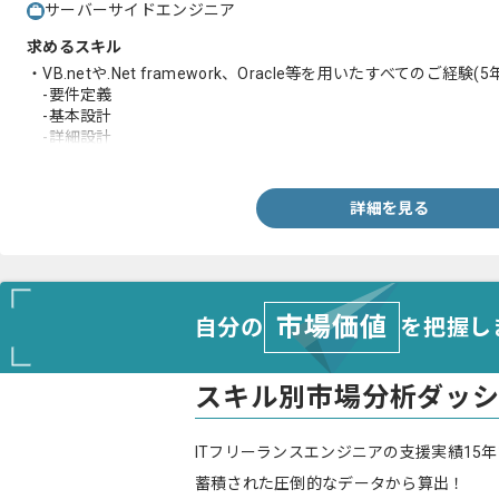
サーバーサイドエンジニア
求めるスキル
・VB.netや.Net framework、Oracle等を用いたすべてのご経験(5
-要件定義
-基本設計
-詳細設計
・VB.netや.Net framework、Oracle等を用いたすべてのご経験(1
-製造
-総合テスト
詳細を見る
・リーダー経験
・設計書レビュー、コードレビューのご経験
市場価値
自分の
を把握し
スキル別市場分析ダッ
ITフリーランスエンジニアの支援実績15年
蓄積された圧倒的なデータから算出！