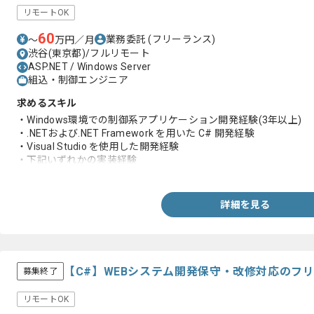
リモートOK
60
業務委託
(フリーランス)
〜
万円／月
渋谷(東京都)/フルリモート
ASP.NET / Windows Server
組込・制御エンジニア
求めるスキル
・Windows環境での制御系アプリケーション開発経験(3年以上)
・.NETおよび.NET Framework を用いた C# 開発経験
・Visual Studio を使用した開発経験
・下記いずれかの実装経験
-WPF
-Windowsサービス
-ASP.NET MVC
詳細を見る
・デバイス連携開発の経験
【C#】WEBシステム開発保守・改修対応のフ
募集終了
リモートOK