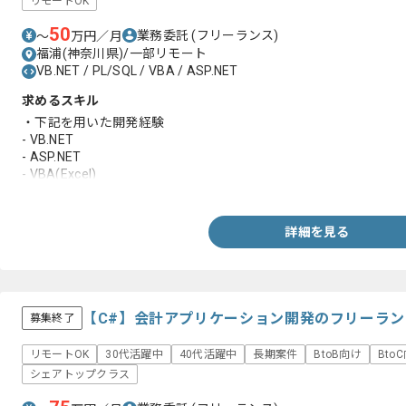
リモートOK
50
業務委託
(フリーランス)
〜
万円／月
福浦(神奈川県)/一部リモート
VB.NET / PL/SQL / VBA / ASP.NET
求めるスキル
・下記を用いた開発経験
- VB.NET
- ASP.NET
- VBA(Excel)
- PL/SQL(Oracle)
・上級PGとしての実務経験
詳細を見る
【C#】会計アプリケーション開発のフリーラ
募集終了
リモートOK
30代活躍中
40代活躍中
長期案件
BtoB向け
Bto
シェアトップクラス