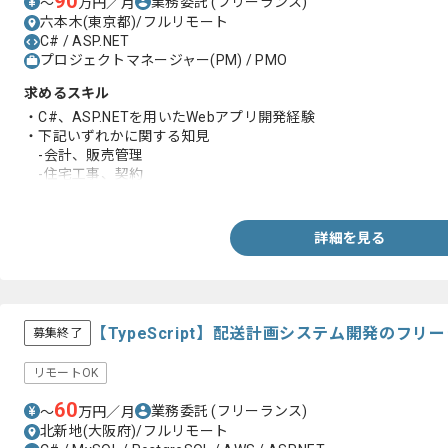
90
業務委託
(フリーランス)
〜
万円／月
六本木(東京都)/フルリモート
C# / ASP.NET
プロジェクトマネージャー(PM) / PMO
求めるスキル
・C#、ASP.NETを用いたWebアプリ開発経験
・下記いずれかに関する知見
-会計、販売管理
-住宅工事、契約
・10名以上のチームでのPL経験
・PMO経験
・Webアプリ開発経験
詳細を見る
【TypeScript】配送計画システム開発のフ
募集終了
リモートOK
60
業務委託
(フリーランス)
〜
万円／月
北新地(大阪府)/フルリモート