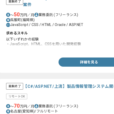
募集終了
案件
50
業務委託
(フリーランス)
〜
万円／月
呉服町(福岡県)
JavaScript / CSS / HTML / Oracle / ASP.NET
求めるスキル
以下いずれかの経験
・JavaScript、HTML、CSSを用いた開発経験
・ASP.NETまたはC#、Oracleを用いた開発経験
詳細を見る
【C#/ASP.NET/上流】製品情報管理システ
募集終了
リモートOK
70
業務委託
(フリーランス)
〜
万円／月
名古屋(愛知県)/フルリモート