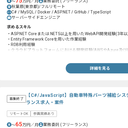
75
業務委託
(フリーランス)
〜
万円／月
秋葉原(東京都)/フルリモート
C# / MySQL / Docker / ASP.NET / GitHub / TypeScript
サーバーサイドエンジニア
求めるスキル
・ASP.NET Coreまたは.NET5以上を用いたWebAPI開発経験(3年以
・Entity Framework Coreを用いた作業経験
・RDB利用経験
・クラウドプラットフォームにおける開発経験(AWSやAzure及びG
・Dockerを用いた開発経験
詳細を見る
【C#/JavaScript】自動車特殊パーツ補給
募集終了
ランス求人・案件
リモートOK
参画実績あり
65
業務委託
(フリーランス)
〜
万円／月