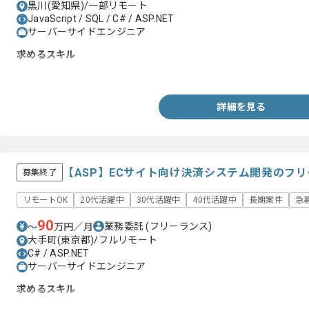
黒川(愛知県)/一部リモート
JavaScript / SQL / C# / ASP.NET
サーバーサイドエンジニア
求めるスキル
・C#の開発経験（3年以上）
詳細を見る
【ASP】ECサイト向け決済システム開発のフ
募集終了
リモートOK
20代活躍中
30代活躍中
40代活躍中
長期案件
急
90
業務委託
(フリーランス)
〜
万円／月
大手町(東京都)/フルリモート
C# / ASP.NET
サーバーサイドエンジニア
求めるスキル
・クラシックASPを用いた開発経験