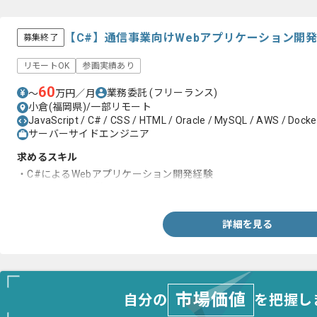
【C#】通信事業向けWebアプリケーション開
募集終了
リモートOK
参画実績あり
60
業務委託
(フリーランス)
〜
万円／月
小倉(福岡県)/一部リモート
JavaScript / C# / CSS / HTML / Oracle / MySQL / AWS / Docker
サーバーサイドエンジニア
求めるスキル
・C#によるWebアプリケーション開発経験
・PLまたはPM経験
詳細を見る
市場価値
自分の
を把握し