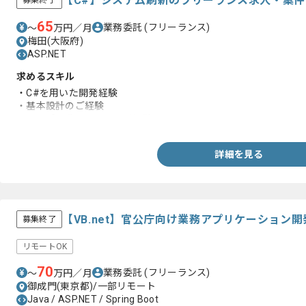
【C#】システム刷新のフリーランス求人・案件
募集終了
65
業務委託
(フリーランス)
〜
万円／月
梅田(大阪府)
ASP.NET
求めるスキル
・C#を用いた開発経験
・基本設計のご経験
・オープン系言語での開発経験
詳細を見る
【VB.net】官公庁向け業務アプリケーション
募集終了
リモートOK
70
業務委託
(フリーランス)
〜
万円／月
御成門(東京都)/一部リモート
Java / ASP.NET / Spring Boot