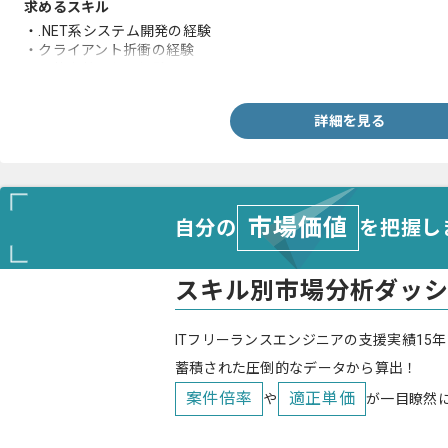
求めるスキル
・.NET系システム開発の経験
・クライアント折衝の経験
・要件定義工程の経験
詳細を見る
市場価値
自分の
を把握し
スキル別市場分析ダッ
ITフリーランスエンジニアの支援実績15年
蓄積された圧倒的なデータから算出！
案件倍率
適正単価
や
が一目瞭然