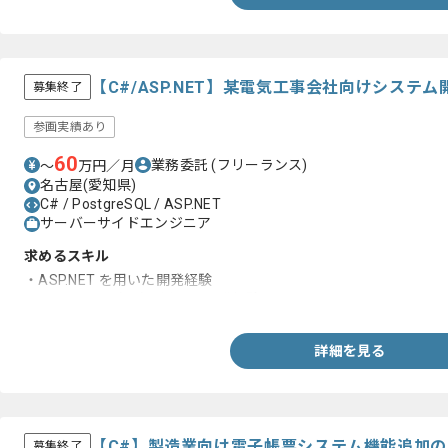
【C#/ASP.NET】某電気工事会社向けシス
募集終了
参画実績あり
60
業務委託
(フリーランス)
〜
万円／月
名古屋(愛知県)
C# / PostgreSQL / ASP.NET
サーバーサイドエンジニア
求めるスキル
・ASP.NET を用いた開発経験
・PostgreSQL(DB)を用いた開発経験
詳細を見る
【C#】製造業向け電子帳票システム機能追加
募集終了