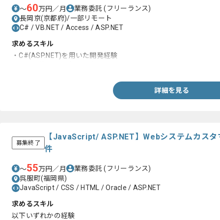
60
業務委託
(フリーランス)
〜
万円／月
長岡京(京都府)/一部リモート
C# / VB.NET / Access / ASP.NET
求めるスキル
・C#(ASP.NET)を用いた開発経験
・SQLを使用した実務経験
詳細を見る
【JavaScript/ ASP.NET】Webシステ
募集終了
件
55
業務委託
(フリーランス)
〜
万円／月
呉服町(福岡県)
JavaScript / CSS / HTML / Oracle / ASP.NET
求めるスキル
以下いずれかの経験