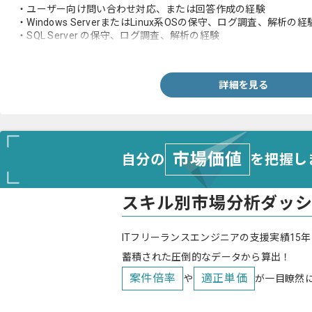
・ユーザー向け問い合わせ対応、または回答作成の経験
・Windows ServerまたはLinux系OSの保守、ログ調査、解析の経
・SQL Server の保守、ログ調査、解析の経験
・仮想化基盤（VMwareまたはHyper-V）の利用経験
詳細を見る
市場価値
自分の
を把握し
スキル別市場分析ダッ
ITフリーランスエンジニアの支援実績15年
蓄積された圧倒的なデータから算出！
案件倍率
適正単価
や
が一目瞭然