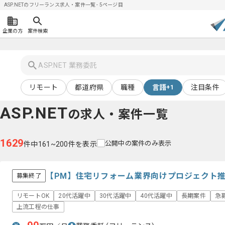
ASP.NETのフリーランス求人・案件一覧 - 5ページ目
企業の方
案件検索
リモート
都道府県
職種
言語
注目条件
+1
ASP.NET
の求人・案件一覧
1629
公開中の案件のみ表示
件中161~200件を表示
【PM】住宅リフォーム業界向けプロジェクト
募集終了
リモートOK
20代活躍中
30代活躍中
40代活躍中
長期案件
急
上流工程の仕事