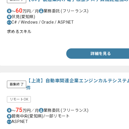
60
業務委託
(フリーランス)
〜
万円／月
伏見(愛知県)
C# / Windows / Oracle / ASP.NET
求めるスキル
・C#(WindowsForms)またはASP.NETを用いた開発経験(3年以上)
詳細を見る
【上流】自動車関連企業エンジンカルテシステ
募集終了
件
リモートOK
75
業務委託
(フリーランス)
〜
万円／月
碧南中央(愛知県)/一部リモート
ASP.NET