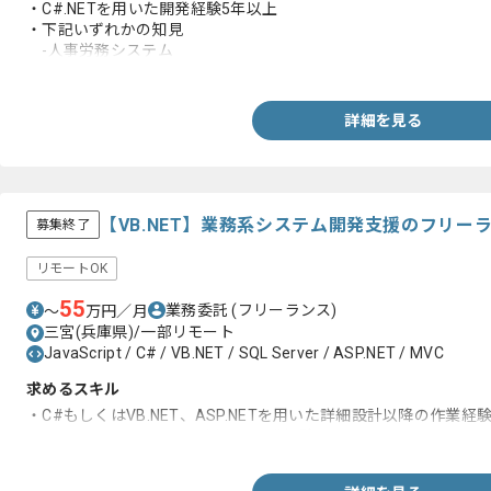
・C#.NETを用いた開発経験5年以上
・下記いずれかの知見
-人事労務システム
-財務会計システム
-在庫管理システム
-販売管理システム
詳細を見る
【VB.NET】業務系システム開発支援のフリー
募集終了
リモートOK
55
業務委託
(フリーランス)
〜
万円／月
三宮(兵庫県)/一部リモート
JavaScript / C# / VB.NET / SQL Server / ASP.NET / MVC
求めるスキル
・C#もしくはVB.NET、ASP.NETを用いた詳細設計以降の作業経
・PL/SQL、SQLServerを用いた開発経験