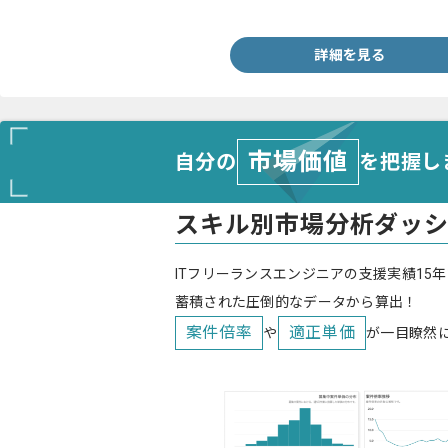
・PHP(Laravel)の開発経験(3年程度)
詳細を見る
市場価値
自分の
を把握し
スキル別市場分析ダッ
ITフリーランスエンジニアの支援実績15年
蓄積された圧倒的なデータから算出！
案件倍率
適正単価
や
が一目瞭然