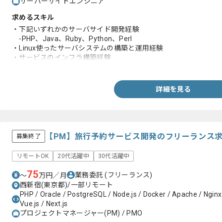
サーバーサイドエンジニア
求めるスキル
・下記いずれかのサーバサイド開発経験
-PHP、Java、Ruby、Python、Perl
・Linux使ったサーバシステムの構築と運用経験
・サービスのインフラ構築経験
・下記に関する知見と実務経験
-Nginx、AWS、Aurora、MySQL、Redis
・クラウドサービス(特にAWS)に関する知見と実務経験
詳細を見る
・インフラ自動化ツールの使用経験
・CI/CDパイプラインの構築経験
・モニタリングツールの設定と運用経験
・障害時のトラブルシューティング経験
【PM】旅行予約サービス開発のフリーランス
募集終了
リモートOK
20代活躍中
30代活躍中
75
業務委託
(フリーランス)
〜
万円／月
西新宿(東京都)/一部リモート
PHP / Oracle / PostgreSQL / Node.js / Docker / Apache / Nginx 
Vue.js / Next.js
プロジェクトマネージャー(PM) / PMO