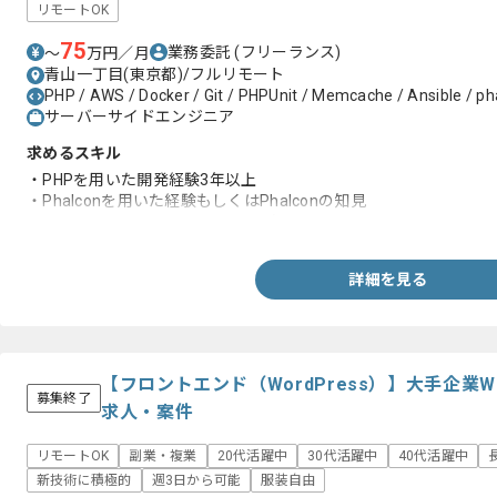
リモートOK
75
業務委託
(フリーランス)
〜
万円／月
青山一丁目(東京都)/フルリモート
PHP / AWS / Docker / Git / PHPUnit / Memcache / Ansible / ph
サーバーサイドエンジニア
求めるスキル
・PHPを用いた開発経験3年以上
・Phalconを用いた経験もしくはPhalconの知見
・MVC フレームワークについての知見
詳細を見る
【フロントエンド（WordPress）】大手企業
募集終了
求人・案件
リモートOK
副業・複業
20代活躍中
30代活躍中
40代活躍中
新技術に積極的
週3日から可能
服装自由