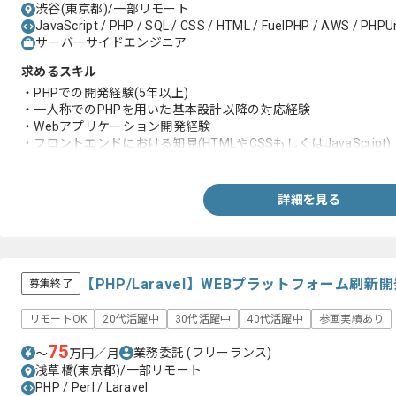
渋谷(東京都)/一部リモート
JavaScript / PHP / SQL / CSS / HTML / FuelPHP / AWS / PHPUn
サーバーサイドエンジニア
求めるスキル
・PHPでの開発経験(5年以上)
・一人称でのPHPを用いた基本設計以降の対応経験
・Webアプリケーション開発経験
・フロントエンドにおける知見(HTMLやCSSもしくはJavaScript)
・フレームワークの経験と概念の知見
・負荷対策における知見
・ドメイン駆動設計における知見
詳細を見る
・SQLにおける知見
【PHP/Laravel】WEBプラットフォーム刷
募集終了
リモートOK
20代活躍中
30代活躍中
40代活躍中
参画実績あり
75
業務委託
(フリーランス)
〜
万円／月
浅草橋(東京都)/一部リモート
PHP / Perl / Laravel