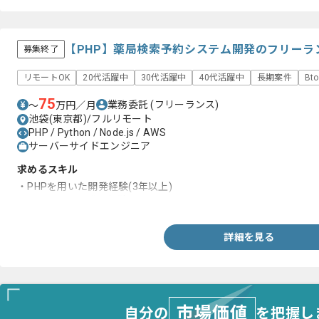
【PHP】薬局検索予約システム開発のフリーラ
募集終了
リモートOK
20代活躍中
30代活躍中
40代活躍中
長期案件
Bt
75
業務委託
(フリーランス)
〜
万円／月
池袋(東京都)/フルリモート
PHP / Python / Node.js / AWS
サーバーサイドエンジニア
求めるスキル
・PHPを用いた開発経験(3年以上)
・アジャイル開発の経験
詳細を見る
市場価値
自分の
を把握し