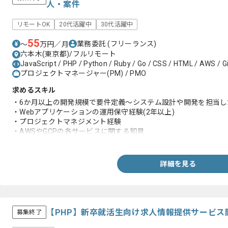
人・案件
リモートOK
20代活躍中
30代活躍中
55
業務委託
(フリーランス)
〜
万円／月
六本木(東京都)/フルリモート
JavaScript / PHP / Python / Ruby / Go / CSS / HTML / AWS / Gi
プロジェクトマネージャー(PM) / PMO
求めるスキル
・6か月以上の開発規模で要件定義～システム設計や開発を担当し
・Webアプリケーションの運用保守経験(2年以上)
・プロジェクトマネジメント経験
・AWSやGCPの各サービスに関する知見
・プログラミング言語を使用した開発経験
詳細を見る
【PHP】新卒就活生向け求人情報提供サービス
募集終了