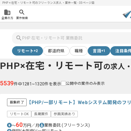
PHP × 在宅・リモート可のフリーランス求人・案件一覧 - 33ページ目
企業の方
案件検索
リモート
都道府県
職種
言語
注目条
+2
+1
PHP×在宅・リモート可
の求人
5539
公開中の案件のみ表示
件中1281~1320件を表示
【PHP/一部リモート】Webシステム開発のフ
募集終了
リモートOK
長期案件
参画実績あり
60
業務委託
(フリーランス)
〜
万円／月