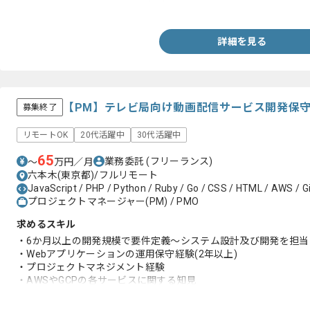
・Gitを用いたチームでの開発経験
詳細を見る
【PM】テレビ局向け動画配信サービス開発保
募集終了
リモートOK
20代活躍中
30代活躍中
65
業務委託
(フリーランス)
〜
万円／月
六本木(東京都)/フルリモート
JavaScript / PHP / Python / Ruby / Go / CSS / HTML / AWS / Gi
プロジェクトマネージャー(PM) / PMO
求めるスキル
・6か月以上の開発規模で要件定義～システム設計及び開発を担当
・Webアプリケーションの運用保守経験(2年以上)
・プロジェクトマネジメント経験
・AWSやGCPの各サービスに関する知見
・プログラミング言語を使用した開発経験