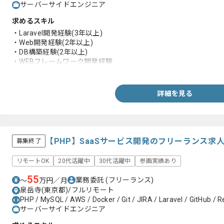
サーバーサイドエンジニア
求めるスキル
・Laravel開発経験(3年以上)
・Web開発経験(2年以上)
・DB構築経験(2年以上)
・WEBフレームワーク開発経験
・要件定義と設計等のドキュメント作成経験
詳細を見る
【PHP】SaaSサービス開発のフリーランス求
募集終了
リモートOK
20代活躍中
30代活躍中
参画実績あり
55
業務委託
(フリーランス)
〜
万円／月
泉岳寺(東京都)/フルリモート
PHP / MySQL / AWS / Docker / Git / JIRA / Laravel / GitHub / Re
サーバーサイドエンジニア