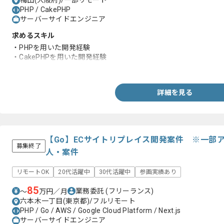
梅田(大阪府)/一部リモート
PHP / CakePHP
サーバーサイドエンジニア
求めるスキル
・PHPを用いた開発経験
・CakePHPを用いた開発経験
・フレームワーク経験
詳細を見る
【Go】ECサイトリプレイス開発案件 ※一部
募集終了
人・案件
リモートOK
20代活躍中
30代活躍中
参画実績あり
85
業務委託
(フリーランス)
〜
万円／月
六本木一丁目(東京都)/フルリモート
PHP / Go / AWS / Google Cloud Platform / Next.js
サーバーサイドエンジニア