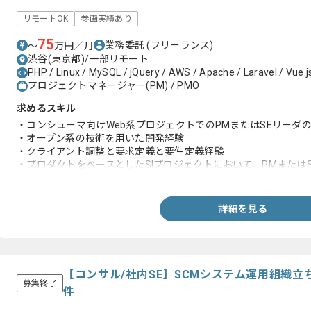
リモートOK
参画実績あり
75
業務委託
(フリーランス)
〜
万円／月
渋谷(東京都)/一部リモート
PHP / Linux / MySQL / jQuery / AWS / Apache / Laravel / Vue.js
プロジェクトマネージャー(PM) / PMO
求めるスキル
・コンシューマ向けWeb系プロジェクトでのPMまたはSEリーダ
・オープン系の技術を用いた開発経験
・クライアント調整と要求定義と要件定義経験
・プロダクトをベースとしたSIプロジェクトにおいて、PMまたは
・クライアントへの報告資料の作成と説明経験
・AWSの環境構築の経験
詳細を見る
【コンサル/社内SE】SCMシステム運用組織
募集終了
件