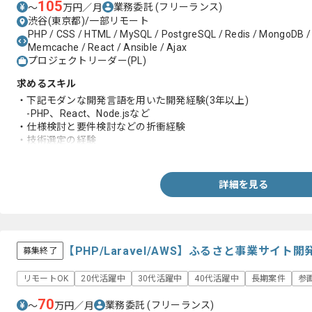
105
業務委託
(フリーランス)
〜
万円／月
渋谷(東京都)/一部リモート
PHP / CSS / HTML / MySQL / PostgreSQL / Redis / MongoDB / N
Memcache / React / Ansible / Ajax
プロジェクトリーダー(PL)
求めるスキル
・下記モダンな開発言語を用いた開発経験(3年以上)
-PHP、React、Node.jsなど
・仕様検討と要件検討などの折衝経験
・技術選定の経験
・基本設計と詳細設計におけるドキュメント成果物の作成経験
・toC向けWebサービス開発経験(5年以上)
・AWSの設計や構築経験
詳細を見る
【PHP/Laravel/AWS】ふるさと事業サイ
募集終了
リモートOK
20代活躍中
30代活躍中
40代活躍中
長期案件
参
70
業務委託
(フリーランス)
〜
万円／月