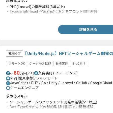
求めるスキル
・PHP(Laravel)の開発経験(3年以上)
・Typescript(ReactやNext.js)におけるフロント開発経験
・設計や実装及びテストの経験
詳細を見る
【Unity/Node.js】NFTソーシャルゲーム
募集終了
リモートOK
ゲーム好き歓迎
長期案件
BtoC向け
80
業務委託
(フリーランス)
〜
万円／月
赤羽橋(東京都)/フルリモート
JavaScript / PHP / Go / Unity / Laravel / GitHub / Google Clou
ゲームエンジニア
求めるスキル
・ソーシャルゲームのバックエンド開発の経験(5年以上)
・GoやTypeScriptなどの静的型付け言語での開発経験
・NFTへの知見