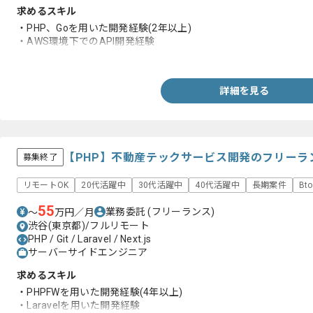
求めるスキル
・PHP、Goを用いた開発経験(2年以上)
・AWS環境下でのAPI開発経験
・テックリード経験
詳細を見る
【PHP】不動産テックサービス開発のフリーラ
募集終了
リモートOK
20代活躍中
30代活躍中
40代活躍中
長期案件
Bt
55
業務委託
(フリーランス)
〜
万円／月
渋谷(東京都)/フルリモート
PHP / Git / Laravel / Next.js
サーバーサイドエンジニア
求めるスキル
・PHPFWを用いた開発経験(4年以上)
・Laravelを用いた開発経験