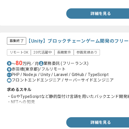
詳細を見る
【Unity】ブロックチェーンゲーム開発のフリ
募集終了
リモートOK
20代活躍中
長期案件
参画実績あり
80
業務委託
(フリーランス)
〜
万円／月
赤羽橋(東京都)/フルリモート
PHP / Node.js / Unity / Laravel / GitHub / TypeScript
フロントエンドエンジニア / サーバーサイドエンジニア
求めるスキル
・GoやTypeScriptなど静的型付け言語を用いたバックエンド開発
・NFTへの知見
・Unityを用いたソーシャルゲーム開発経験(5年以上)
詳細を見る