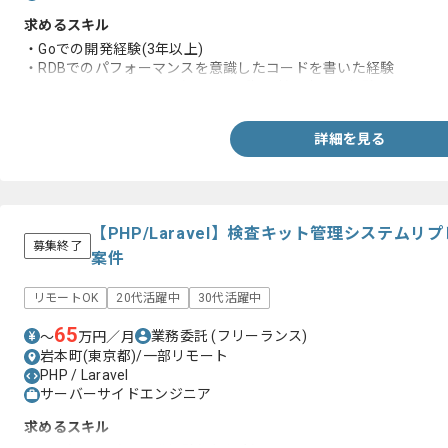
求めるスキル
・Goでの開発経験(3年以上)
・RDBでのパフォーマンスを意識したコードを書いた経験
・サーバーサイドをTDD(テスト駆動設計)で書いた経験
詳細を見る
【PHP/Laravel】検査キット管理システム
募集終了
案件
リモートOK
20代活躍中
30代活躍中
65
業務委託
(フリーランス)
〜
万円／月
岩本町(東京都)/一部リモート
PHP / Laravel
サーバーサイドエンジニア
求めるスキル