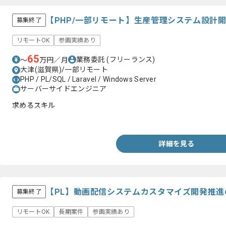
【PHP/一部リモート】生産管理システム設計
募集終了
リモートOK
参画実績あり
65
業務委託
(フリーランス)
〜
万円／月
大津(滋賀県)/一部リモート
PHP / PL/SQL / Laravel / Windows Server
サーバーサイドエンジニア
求めるスキル
・PHP（Laravel）を用いた設計経験、実装経験
詳細を見る
【PL】動画配信システムカスタマイズ開発推
募集終了
リモートOK
長期案件
参画実績あり