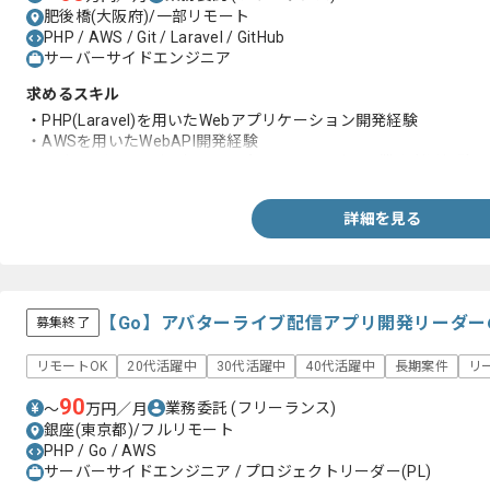
肥後橋(大阪府)/一部リモート
PHP / AWS / Git / Laravel / GitHub
サーバーサイドエンジニア
求めるスキル
・PHP(Laravel)を用いたWebアプリケーション開発経験
・AWSを用いたWebAPI開発経験
・GitおよびGitHubなどのGitリポジトリサービスの業務利用経験
詳細を見る
【Go】アバターライブ配信アプリ開発リーダ
募集終了
リモートOK
20代活躍中
30代活躍中
40代活躍中
長期案件
リ
90
業務委託
(フリーランス)
〜
万円／月
銀座(東京都)/フルリモート
PHP / Go / AWS
サーバーサイドエンジニア / プロジェクトリーダー(PL)