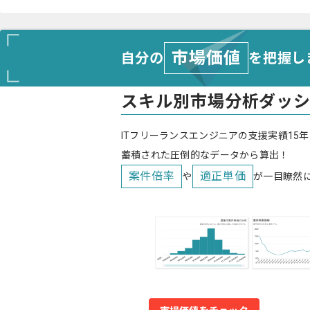
市場価値
自分の
を把握し
スキル別市場分析ダッ
ITフリーランスエンジニアの支援実績15年
蓄積された圧倒的なデータから算出！
案件倍率
適正単価
や
が一目瞭然