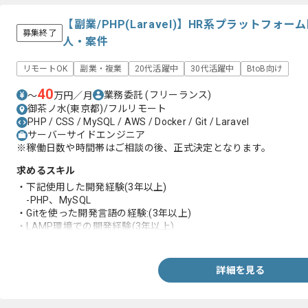
【副業/PHP(Laravel)】HR系プラットフ
募集終了
人・案件
リモートOK
副業・複業
20代活躍中
30代活躍中
BtoB向け
40
業務委託
(フリーランス)
〜
万円／月
御茶ノ水(東京都)/フルリモート
PHP / CSS / MySQL / AWS / Docker / Git / Laravel
サーバーサイドエンジニア
※稼働日数や時間帯はご相談の後、正式決定となります。
求めるスキル
・下記使用した開発経験(3年以上)
-PHP、MySQL
・Gitを使った開発言語の経験:(3年以上)
・LAMP環境での開発経験(3年以上)
・下記を使った開発経験(1年以上)
-AWS、Laravel、Docker
詳細を見る