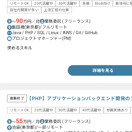
リモートOK
20代活躍中
30代活躍中
急募
BtoB向け
新技術に
自社内開発が多い
上流工程の仕事
90
業務委託
(フリーランス)
〜
万円／月
飯田橋(東京都)/フルリモート
Java / PHP / SQL / Linux / AWS / Git / GitHub
プロジェクトマネージャー(PM)
求めるスキル
・システム運用組織の立ち上げ経験
詳細を見る
【PHP】アプリケーションバックエンド開発の
募集終了
リモートOK
20代活躍中
30代活躍中
40代活躍中
参画実績あり
55
業務委託
(フリーランス)
〜
万円／月
池袋(東京都)/一部リモート