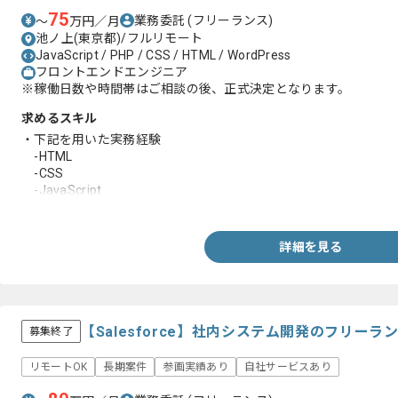
75
業務委託
(フリーランス)
〜
万円／月
池ノ上(東京都)/フルリモート
JavaScript / PHP / CSS / HTML / WordPress
フロントエンドエンジニア
※稼働日数や時間帯はご相談の後、正式決定となります。
求めるスキル
・下記を用いた実務経験
-HTML
-CSS
-JavaScript
-PHP
-WordPress
・toB /toCサービスの開発実務経験
詳細を見る
【Salesforce】社内システム開発のフリー
募集終了
リモートOK
長期案件
参画実績あり
自社サービスあり