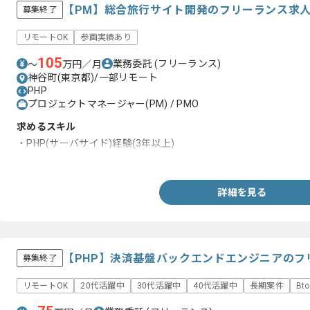
【PM】総合旅行サイト開発のフリーランス求
募集終了
リモートOK
参画実績あり
105
業務委託
(フリーランス)
〜
万円／月
神谷町(東京都)/一部リモート
PHP
プロジェクトマネージャー(PM) / PMO
求めるスキル
・PHP(サーバサイド)経験(3年以上)
・PLとPM経験(2年以上)
詳細を見る
【PHP】決済基盤バックエンドエンジニアのフ
募集終了
リモートOK
20代活躍中
30代活躍中
40代活躍中
長期案件
Bt