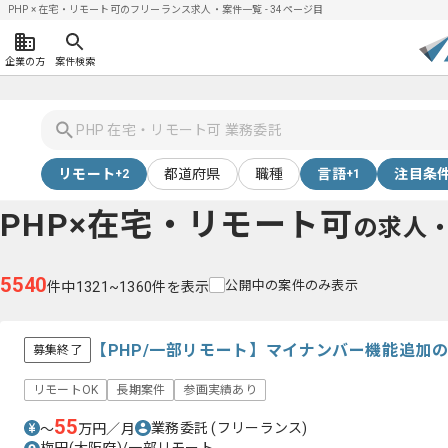
PHP × 在宅・リモート可のフリーランス求人・案件一覧 - 34ページ目
企業の方
案件検索
リモート
都道府県
職種
言語
注目条
+2
+1
PHP×在宅・リモート可
の求人
5540
公開中の案件のみ表示
件中1321~1360件を表示
【PHP/一部リモート】マイナンバー機能追加
募集終了
リモートOK
長期案件
参画実績あり
55
業務委託
(フリーランス)
〜
万円／月