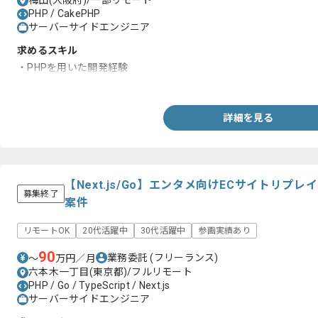
梅田(大阪府)/一部リモート
PHP / CakePHP
サーバーサイドエンジニア
求めるスキル
・PHPを用いた開発経験
・CakePHP、もしくは何等かのFW経験
詳細を見る
【Next.js/Go】エンタメ向けECサイトリ
募集終了
案件
リモートOK
20代活躍中
30代活躍中
参画実績あり
90
業務委託
(フリーランス)
〜
万円／月
六本木一丁目(東京都)/フルリモート
PHP / Go / TypeScript / Next.js
サーバーサイドエンジニア