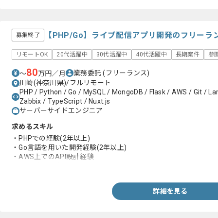
【PHP/Go】ライブ配信アプリ開発のフリーラ
募集終了
リモートOK
20代活躍中
30代活躍中
40代活躍中
長期案件
参
80
業務委託
(フリーランス)
〜
万円／月
川崎(神奈川県)/フルリモート
PHP / Python / Go / MySQL / MongoDB / Flask / AWS / Git / Lar
Zabbix / TypeScript / Nuxt.js
サーバーサイドエンジニア
求めるスキル
・PHPでの経験(2年以上)
・Go言語を用いた開発経験(2年以上)
・AWS上でのAPI設計経験
・リーダー経験
詳細を見る