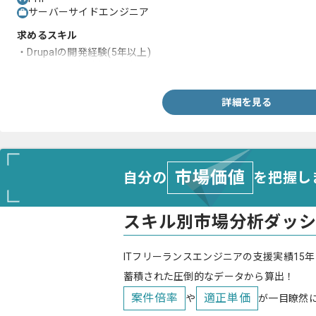
サーバーサイドエンジニア
求めるスキル
・Drupalの開発経験(5年以上)
・PHPの開発経験(5年以上）
詳細を見る
市場価値
自分の
を把握し
スキル別市場分析ダッ
ITフリーランスエンジニアの支援実績15年
蓄積された圧倒的なデータから算出！
案件倍率
適正単価
や
が一目瞭然