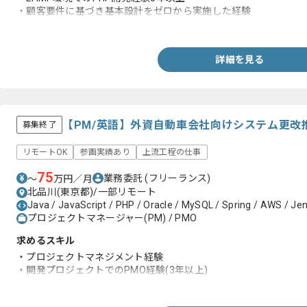
・顧客要件に基づき基本設計をゼロから実施した経験
・HTML、CSS、JavaScriptなどの言語スキル
詳細を見る
【PM/英語】外資自動車会社向けシステム更改
募集終了
リモートOK
参画実績あり
上流工程の仕事
75
業務委託
(フリーランス)
〜
万円／月
北品川(東京都)/一部リモート
Java / JavaScript / PHP / Oracle / MySQL / Spring / AWS / Je
プロジェクトマネージャー(PM) / PMO
求めるスキル
・プロジェクトマネジメント経験
・開発プロジェクトでのPMO経験(3年以上)
・ある程度のアプリ開発経験と知見(プロジェクト内容と状況など