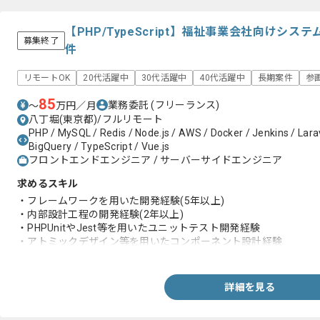
【PHP/TypeScript】福祉事業会社向けシ
募集終了
件
リモートOK
20代活躍中
30代活躍中
40代活躍中
長期案件
参
85
業務委託
(フリーランス)
〜
万円／月
八丁堀(東京都)/フルリモート
PHP / MySQL / Redis / Node.js / AWS / Docker / Jenkins / Larav
BigQuery / TypeScript / Vue.js
フロントエンドエンジニア / サーバーサイドエンジニア
求めるスキル
・フレームワークを用いた開発経験(5年以上)
・内部設計工程の開発経験(2年以上)
・PHPUnitやJest等を用いたユニットテスト開発経験
・アトミックデザイン等を用いたコンポーネント設計経験
・APIの設計や開発経験
・VuexやPiniaなどの状態管理ライブラリを用いた開発経験
・Swaggerを用いた経験
詳細を見る
・クリーンアーキテクチャの理解