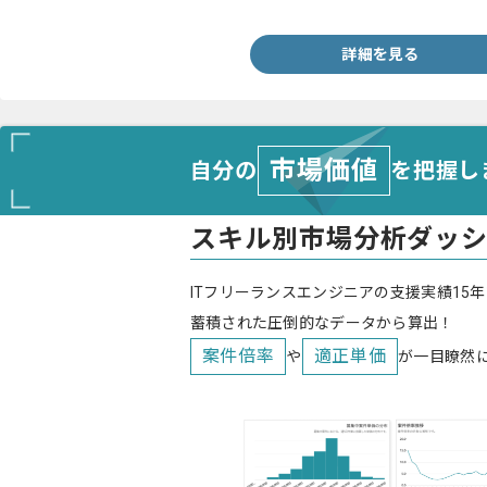
詳細を見る
市場価値
自分の
を把握し
スキル別市場分析ダッ
ITフリーランスエンジニアの支援実績15年
蓄積された圧倒的なデータから算出！
案件倍率
適正単価
や
が一目瞭然