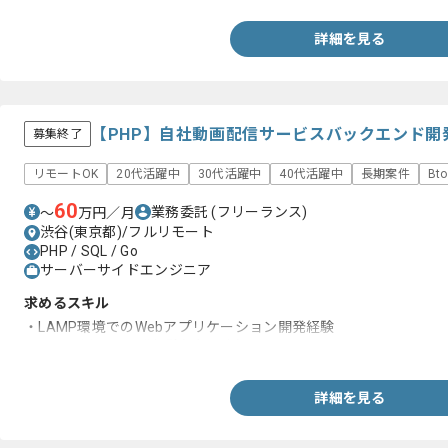
詳細を見る
【PHP】自社動画配信サービスバックエンド開
募集終了
リモートOK
20代活躍中
30代活躍中
40代活躍中
長期案件
Bt
60
業務委託
(フリーランス)
〜
万円／月
渋谷(東京都)/フルリモート
PHP / SQL / Go
サーバーサイドエンジニア
求めるスキル
・LAMP環境でのWebアプリケーション開発経験
・PHPを用いた開発経験(3年以上)
詳細を見る