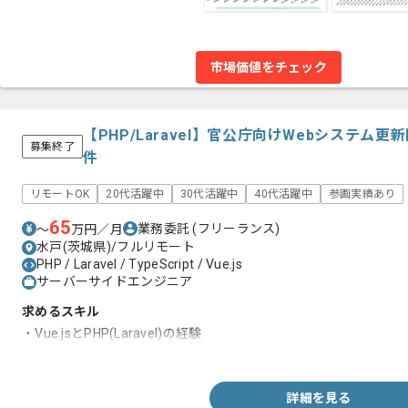
市場価値をチェック
【PHP/Laravel】官公庁向けWebシステム
募集終了
件
リモートOK
20代活躍中
30代活躍中
40代活躍中
参画実績あり
65
業務委託
(フリーランス)
〜
万円／月
水戸(茨城県)/フルリモート
PHP / Laravel / TypeScript / Vue.js
サーバーサイドエンジニア
求めるスキル
・Vue.jsとPHP(Laravel)の経験
・官公庁での経験(3～4年以上)
詳細を見る