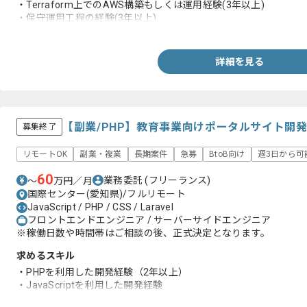
・Terraform上でのAWS構築もしくは運用経験(3年以上)
・保守運用工程の経験(3年以上)
・複数言語を用いた開発経験
・RDBMSを用いた経験
詳細を見る
【副業/PHP】教育事業向けポータルサイト開
募集終了
リモートOK
副業・複業
長期案件
急募
BtoB向け
週3日から可
60
業務委託
(フリーランス)
〜
万円／月
国際センター(愛知県)/フルリモート
JavaScript / PHP / CSS / Laravel
フロントエンドエンジニア / サーバーサイドエンジニア
※稼働日数や時間帯はご相談の後、正式決定となります。
求めるスキル
・PHPを利用した開発経験（2年以上）
・JavaScriptを利用した開発経験
・Laravelを用いた開発経験