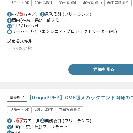
リモートOK
20代活躍中
30代活躍中
40代活躍中
参画実績あり
75
業務委託
(フリーランス)
〜
万円／月
関内(神奈川県)/一部リモート
PHP / Laravel
サーバーサイドエンジニア / プロジェクトリーダー(PL)
求めるスキル
・下記の経験
-PHP、Laravel、Vue
詳細を見る
【Drupal/PHP】CMS導入バックエンド開
募集終了
リモートOK
20代活躍中
参画実績あり
67
業務委託
(フリーランス)
〜
万円／月
川崎(神奈川県)/フルリモート
PHP