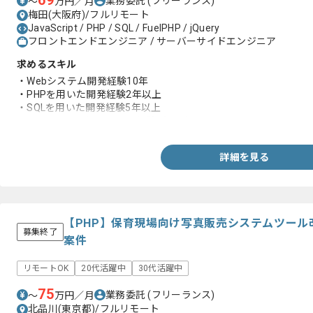
69
業務委託
(フリーランス)
〜
万円／月
梅田(大阪府)/フルリモート
JavaScript / PHP / SQL / FuelPHP / jQuery
フロントエンドエンジニア / サーバーサイドエンジニア
求めるスキル
・Webシステム開発経験10年
・PHPを用いた開発経験2年以上
・SQLを用いた開発経験5年以上
・JavaScriptを用いた開発経験5年以上
詳細を見る
【PHP】保育現場向け写真販売システムツール
募集終了
案件
リモートOK
20代活躍中
30代活躍中
75
業務委託
(フリーランス)
〜
万円／月
北品川(東京都)/フルリモート