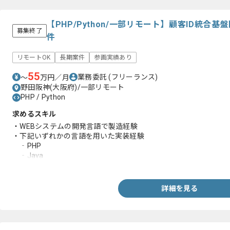
【PHP/Python/一部リモート】顧客ID統合
募集終了
件
リモートOK
長期案件
参画実績あり
55
業務委託
(フリーランス)
〜
万円／月
野田阪神(大阪府)/一部リモート
PHP / Python
求めるスキル
・WEBシステムの開発言語で製造経験
・下記いずれかの言語を用いた実装経験
‐PHP
‐Java
‐VB.NET
‐C#.NET
詳細を見る