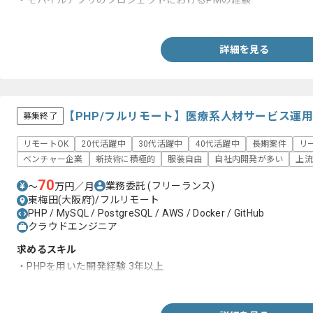
・モバイルアプリのプロジェクトにおけるPMの経験
・Webアプリの開発経験
詳細を見る
【PHP/フルリモート】医療系人材サービス運
募集終了
リモートOK
20代活躍中
30代活躍中
40代活躍中
長期案件
リ
ベンチャー企業
新技術に積極的
服装自由
自社内開発が多い
上流
70
業務委託
(フリーランス)
〜
万円／月
東梅田(大阪府)/フルリモート
PHP / MySQL / PostgreSQL / AWS / Docker / GitHub
クラウドエンジニア
求めるスキル
・PHPを用いた開発経験 3年以上
・リモートワークを前提としたチーム開発の経験