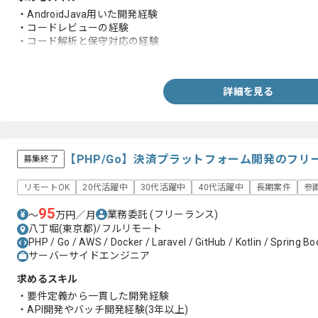
・AndroidJava用いた開発経験
・コードレビューの経験
・コード解析と保守対応の経験
・MySQLの経験
詳細を見る
【PHP/Go】決済プラットフォーム開発のフリ
募集終了
リモートOK
20代活躍中
30代活躍中
40代活躍中
長期案件
参
95
業務委託
(フリーランス)
〜
万円／月
八丁堀(東京都)/フルリモート
PHP / Go / AWS / Docker / Laravel / GitHub / Kotlin / Spring Boo
サーバーサイドエンジニア
求めるスキル
・要件定義から一貫した開発経験
・API開発やバッチ開発経験(3年以上)