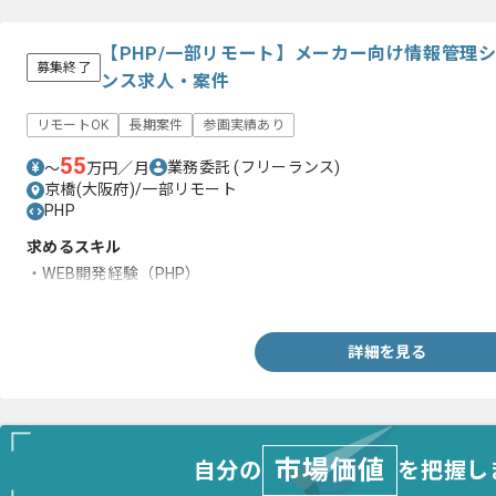
【PHP/一部リモート】メーカー向け情報管理
募集終了
ンス求人・案件
リモートOK
長期案件
参画実績あり
55
業務委託
(フリーランス)
〜
万円／月
京橋(大阪府)/一部リモート
PHP
求めるスキル
・WEB開発経験（PHP）
・詳細設計経験
詳細を見る
市場価値
自分の
を把握し