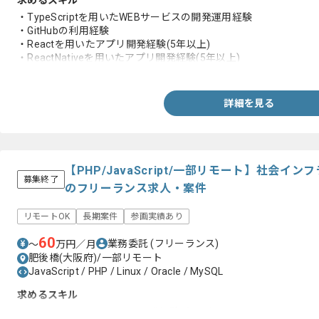
求めるスキル
・TypeScriptを用いたWEBサービスの開発運用経験
・GitHubの利用経験
・Reactを用いたアプリ開発経験(5年以上)
・ReactNativeを用いたアプリ開発経験(5年以上)
・CSSフレームワークを用いた開発経験
・メンバーサポート経験
・中規模チームにおけるフロントエンドの開発実務経験
詳細を見る
・toBサービスの開発実務経験
【PHP/JavaScript/一部リモート】社会イ
募集終了
のフリーランス求人・案件
リモートOK
長期案件
参画実績あり
60
業務委託
(フリーランス)
〜
万円／月
肥後橋(大阪府)/一部リモート
JavaScript / PHP / Linux / Oracle / MySQL
求めるスキル
・PHPによるWebシステム開発経験3年以上