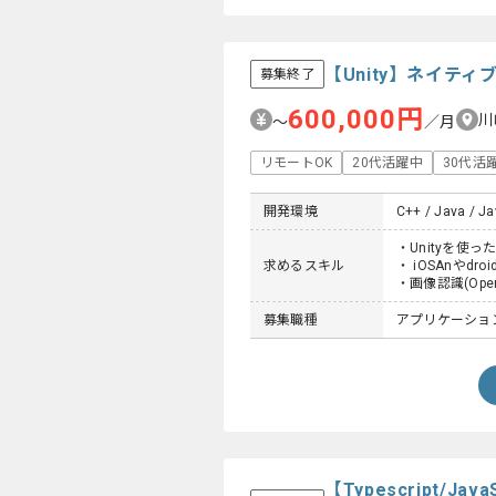
【Unity】ネイテ
募集終了
600,000円
川
〜
／月
リモートOK
20代活躍中
30代活
開発環境
C++ / Java / Jav
・Unityを使
求めるスキル
・ iOSAnやd
・画像認識(Ope
募集職種
アプリケーショ
【Typescript/