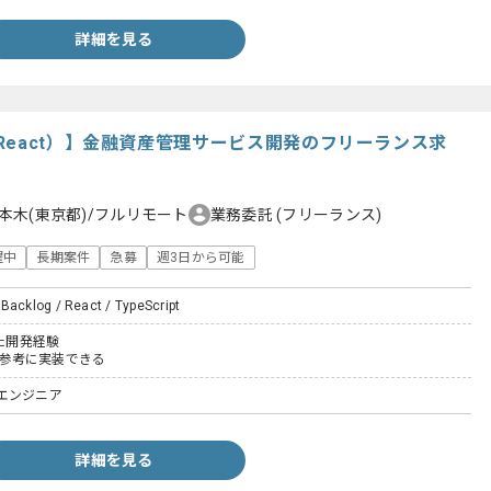
詳細を見る
React）】金融資産管理サービス開発のフリーランス求
本木(東京都)/フルリモート
業務委託
(フリーランス)
躍中
長期案件
急募
週3日から可能
Backlog / React / TypeScript
いた開発経験
Dを参考に実装できる
エンジニア
詳細を見る