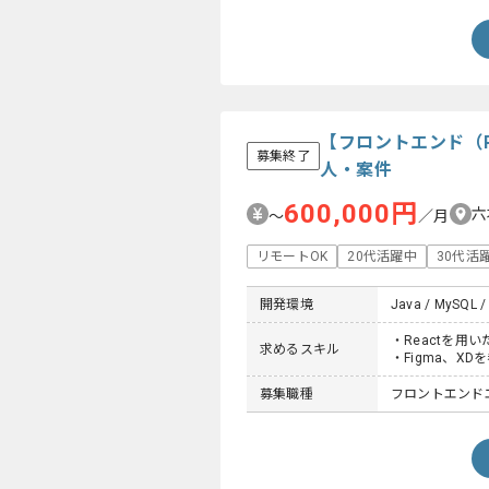
【フロントエンド（
募集終了
人・案件
600,000円
六
〜
／月
リモートOK
20代活躍中
30代活
開発環境
Java / MySQL / 
・Reactを用
求めるスキル
・Figma、X
募集職種
フロントエンド