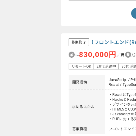
【フロントエンド(R
募集終了
830,000円
池
〜
／月
リモートOK
20代活躍中
30代活
JavaScript / PH
開発環境
React / TypeScr
・ReactとType
・HooksとRed
・デザインを元
求めるスキル
・HTML5とC
・Javascrip
・PHPに対する
募集職種
フロントエンド