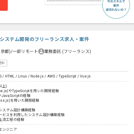
t】買取システム開発のフリーランス求人・案件
東京都)/一部リモート
業務委託
(フリーランス)
躍中
S / HTML / Linux / Node.js / AWS / TypeScript / Vue.js
以上)
(Vue.js)やTypeScriptを用いた開発経験
JavaScriptの経験
press.js)を用いた開発経験
のシステム設計構築経験
ービスを利用したシステム設計構築経験
上流工程の経験
エンジニア