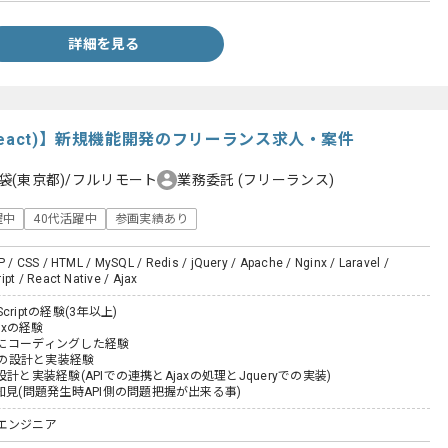
詳細を見る
eact)】新規機能開発のフリーランス求人・案件
袋(東京都)/フルリモート
業務委託
(フリーランス)
躍中
40代活躍中
参画実績あり
P / CSS / HTML / MySQL / Redis / jQuery / Apache / Nginx / Laravel /
ipt / React Native / Ajax
Scriptの経験(3年以上)
uxの経験
にコーディングした経験
SSの設計と実装経験
tの設計と実装経験(APIでの連携とAjaxの処理とJqueryでの実装)
知見(問題発生時API側の問題把握が出来る事)
エンジニア