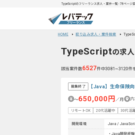
TypeScriptのフリーランス求人・案件一覧 - 78ページ
HOME
絞り込み求人・案件検索
Type
TypeScript
の求人
6527
該当案件数
件中3081~3120
【Java】生命保
募集終了
650,000円
六
〜
／月
リモートOK
20代活躍中
30代活
開発環境
Java / JavaScri
・Java開発経験