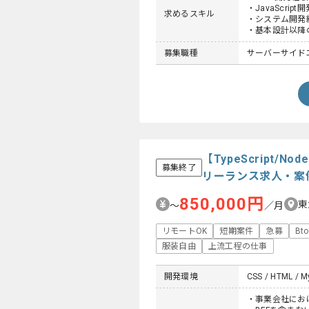
・JavaScrip
求めるスキル
・システム開発経
・基本設計以降
募集職種
サーバーサイド
【TypeScript
募集終了
リーランス求人・案
850,000円
東
〜
／月
リモートOK
短期案件
急募
Bt
服装自由
上流工程の仕事
開発環境
CSS / HTML / My
・事業会社におけ