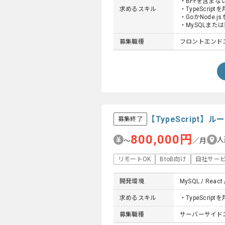
・BFFを含まな
求めるスキル
・TypeScrip
・GoかNode.
・MySQLまた
募集職種
フロントエンド
【TypeScrip
募集終了
800,000円
人
〜
／月
リモートOK
BtoB向け
自社サー
開発環境
MySQL / React 
求めるスキル
・TypeScri
募集職種
サーバーサイド