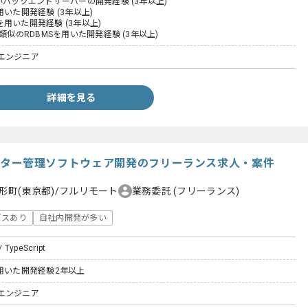
いバックエンドサーバーの開発経験 (3年以上)
tを用いた開発経験 (3年以上)
jsを用いた開発経験 (3年以上)
は類似のRDBMSを用いた開発経験 (3年以上)
エンジニア
詳細を見る
t】ルーター管理ソフトウェア開発のフリーランス求人・案件
形町(東京都)/フルリモート
業務委託
(フリーランス)
ビスあり
自社内開発が多い
/ TypeScript
ptを用いた開発経験2年以上
エンジニア