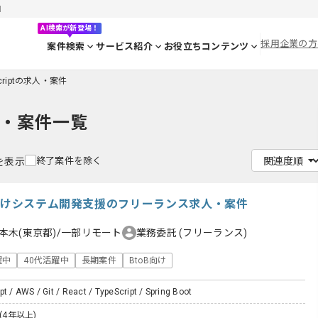
目
AI検索が新登場！
採用企業の方
案件検索
サービス紹介
お役立ちコンテンツ
Scriptの求人・案件
・案件一覧
終了案件を除く
件を表示
険向けシステム開発支援のフリーランス求人・案件
本木(東京都)/一部リモート
業務委託
(フリーランス)
躍中
40代活躍中
長期案件
BtoB向け
pt / AWS / Git / React / TypeScript / Spring Boot
(4年以上)