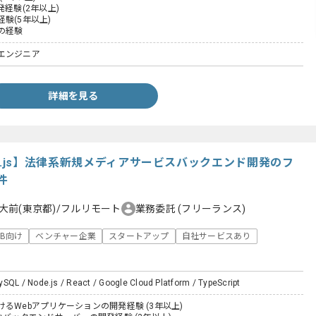
t開発経験(2年以上)
験(5年以上)
の経験
エンジニア
詳細を見る
/Node.js】法律系新規メディアサービスバックエンド開発のフ
件
大前(東京都)/フルリモート
業務委託
(フリーランス)
oB向け
ベンチャー企業
スタートアップ
自社サービスあり
SQL / Node.js / React / Google Cloud Platform / TypeScript
るWebアプリケーションの開発経験 (3年以上)