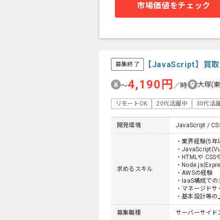
市場価値をチェック
【JavaScrip
募集終了
4,190円
大塚(
〜
／時
リモートOK
20代活躍中
30代活
開発環境
JavaScript / CS
・業界経験(5年
・JavaScript
・HTMLや CSSや
・Node.js(Ex
求めるスキル
・AWSの経験
・IaaS構成で
・マネージドサ
・基本設計等の
募集職種
サーバーサイド