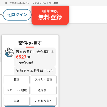
IT・Web求人/転職
フリーランスクリエイター案件
\
簡単30秒
/
ログイン
へ
無料登録
案件
探す
を
現在の条件に合う案件は
6527
件
TypeScript
追加できる条件はこちら
職種
スキル・言語
リモート・地域
週稼働日
単価
こだわり条件