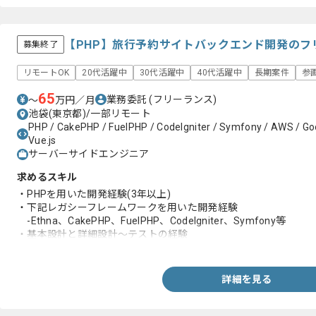
【PHP】旅行予約サイトバックエンド開発のフ
募集終了
リモートOK
20代活躍中
30代活躍中
40代活躍中
長期案件
参
65
業務委託
(フリーランス)
〜
万円／月
池袋(東京都)/一部リモート
PHP / CakePHP / FuelPHP / CodeIgniter / Symfony / AWS / Goo
Vue.js
サーバーサイドエンジニア
求めるスキル
・PHPを用いた開発経験(3年以上)
・下記レガシーフレームワークを用いた開発経験
-Ethna、CakePHP、FuelPHP、CodeIgniter、Symfony等
・基本設計と詳細設計～テストの経験
・自社サービス系での経験(ECサイトやSaaS系など)
・経理周りの知見(勘定科目の仕訳帳と青色申告等)
詳細を見る