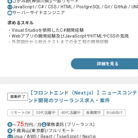
さがみ野(神奈川県)/一部リモート
JavaScript / C# / CSS / HTML / PostgreSQL / Git / GitHub / UML
サーバーサイドエンジニア
求めるスキル
・Visual Studioを使用したC#開発経験
・Webアプリの開発経験及びJavaScriptやHTMLやCSSの知見
・外部設計から総合テストまでの全工程の開発経験
・Gitを使った開発経験
詳細を見る
【フロントエンド（Next.js）】ニュースコ
募集終了
ンド開発のフリーランス求人・案件
リモートOK
30代活躍中
40代活躍中
長期案件
BtoB向け
75
業務委託
(フリーランス)
〜
万円／月
千歳烏山(東京都)/フルリモート
Linux / AWS / React / TypeScript / Next.js