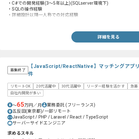
・C#での開発経験(3～5年以上)(SQLserver環境下)
・SQLの操作経験
・詳細設計以降一人称での対応経験
・新規での詳細設計の作成経験
詳細を見る
【JavaScript/ReactNative】マッチ
募集終了
件
リモートOK
20代活躍中
30代活躍中
リーダー経験を活かす
急募
自社内開発が多い
65
業務委託
(フリーランス)
〜
万円／月
五反田(東京都)/一部リモート
JavaScript / PHP / Laravel / React / TypeScript
サーバーサイドエンジニア
求めるスキル