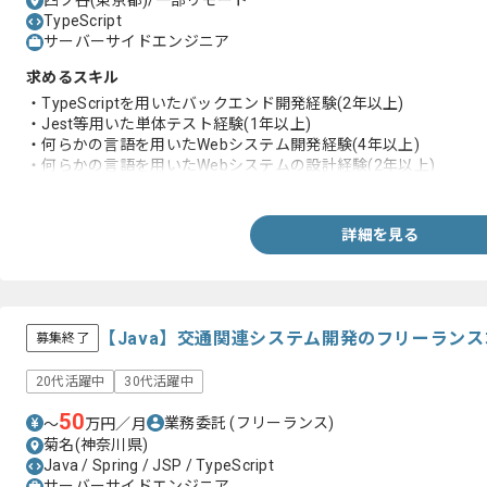
四ツ谷(東京都)/一部リモート
TypeScript
サーバーサイドエンジニア
求めるスキル
・TypeScriptを用いたバックエンド開発経験(2年以上)
・Jest等用いた単体テスト経験(1年以上)
・何らかの言語を用いたWebシステム開発経験(4年以上)
・何らかの言語を用いたWebシステムの設計経験(2年以上)
・CI/CDを用いた開発経験
詳細を見る
【Java】交通関連システム開発のフリーラン
募集終了
20代活躍中
30代活躍中
50
業務委託
(フリーランス)
〜
万円／月
菊名(神奈川県)
Java / Spring / JSP / TypeScript
サーバーサイドエンジニア