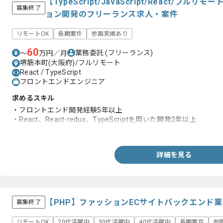
【TypeScript/JavaScript/React/
募集終了
ョン開発のフリーランス求人・案件
リモートOK
長期案件
参画実績あり
60
業務委託
(フリーランス)
〜
万円／月
堺筋本町(大阪府)/フルリモート
React / TypeScript
フロントエンドエンジニア
求めるスキル
・フロントエンド開発経験5年以上
・React、React-redux、TypeScriptを用いた開発2年以上
・アジャイル開発経験
詳細を見る
【PHP】ファッションECサイトバックエンド
募集終了
リモートOK
20代活躍中
30代活躍中
40代活躍中
長期案件
参