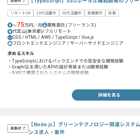
【TypeScript】SSOポータル機能開発のフ
募集終了
リモートOK
20代活躍中
30代活躍中
長期案件
急募
75
業務委託
(フリーランス)
〜
万円／月
代官山(東京都)/フルリモート
CSS / HTML / AWS / TypeScript / Vue.js
フロントエンドエンジニア / サーバーサイドエンジニア
求めるスキル
・TypeScriptにおけるバックエンドでの型安全な開発経験
・GraphQLを用いたAPIの設計実装または開発経験
・AWSで構築されたシステムの開発経験
・AWSコンソールでの操作や調査経験
詳細を見る
【Node.js】グリーンテクノロジー関連シス
募集終了
ンス求人・案件