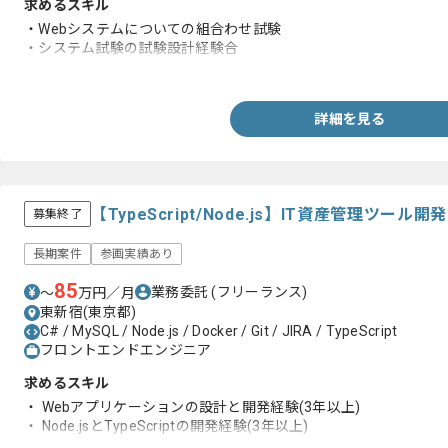
求めるスキル
・Webシステムについての組合わせ試験
・システム試験の試験設計経験合
・C#もしくは ASP.NETを用いたバックエンド開発経験
詳細を見る
【TypeScript/Node.js】IT資産管理ツ
募集終了
長期案件
参画実績あり
85
業務委託
(フリーランス)
〜
万円／月
東新宿(東京都)
C# / MySQL / Node.js / Docker / Git / JIRA / TypeScript
フロントエンドエンジニア
求めるスキル
・ Webアプリケーションの設計と開発経験(3年以上)
・ Node.jsとTypeScriptの開発経験(3年以上)
・単体テストの実装経験