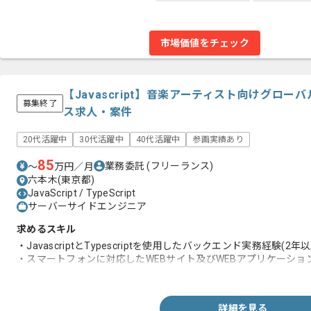
市場価値をチェック
【Javascript】音楽アーティスト向けグロ
募集終了
ス求人・案件
20代活躍中
30代活躍中
40代活躍中
参画実績あり
85
業務委託
(フリーランス)
〜
万円／月
六本木(東京都)
JavaScript / TypeScript
サーバーサイドエンジニア
求めるスキル
・JavascriptとTypescriptを使用したバックエンド実務経験(2年以
・スマートフォンに対応したWEBサイト及びWEBアプリケーショ
・ブロックチェーンやWeb3の知見
詳細を見る