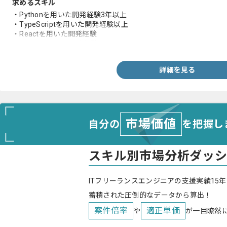
求めるスキル
・Pythonを用いた開発経験3年以上
・TypeScriptを用いた開発経験以上
・Reactを用いた開発経験
・アジャイルでの開発経験
詳細を見る
市場価値
自分の
を把握し
スキル別市場分析ダッ
ITフリーランスエンジニアの支援実績15年
蓄積された圧倒的なデータから算出！
案件倍率
適正単価
や
が一目瞭然