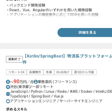
・バックエンド開発経験
・React、Vue、Angularのいずれかを用いた開発経験
・アプリケーションの機能要件に応じてRDBを用いた経験
・AWSやGCP上での開発経験
詳細を見る
【Kotlin/SpringBoot】物流系プラット
募集終了
件
リモートOK
長期案件
急募
BtoB向け
週3日から可能
90
業務委託
(フリーランス)
〜
万円／月
渋谷(東京都)/一部リモート
JavaScript / Python / Linux / Redis / AWS / Docker / IntelliJ ID
TypeScript / Spring Boot / Vue.js
アプリケーションエンジニア / サーバーサイドエンジニア
求めるスキル