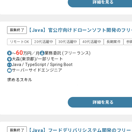
詳細を見る
【Java】官公庁向けドローンソフト開発のフ
募集終了
リモートOK
20代活躍中
30代活躍中
40代活躍中
長期案件
参
60
業務委託
(フリーランス)
〜
万円／月
大森(東京都)/一部リモート
Java / TypeScript / Spring Boot
サーバーサイドエンジニア
求めるスキル
・JavaとSpringBootの経験(Restアプリケーション)
詳細を見る
【Java】フードデリバリシステム開発のフリ
募集終了