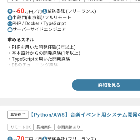
60
業務委託
(フリーランス)
〜
万円／月
半蔵門(東京都)/フルリモート
PHP / Docker / TypeScript
サーバーサイドエンジニア
求めるスキル
・PHPを用いた開発経験(3年以上)
・基本設計からの開発経験(1年以上)
・TypeScriptを用いた開発経験
・DBのチューニング経験
・Dockerを用いた開発経験
詳細を見る
【Python/AWS】音楽イベント用システム開
募集終了
リモートOK
長期案件
参画実績あり
70
業務委託
(フリーランス)
〜
万円／月