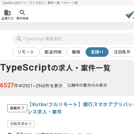
TypeScriptのフリーランス求人・案件一覧 - 74ページ目
企業の方
案件検索
リモート
都道府県
職種
言語
注目条件
+1
TypeScript
の求人・案件一覧
6527
公開中の案件のみ表示
件中2921~2960件を表示
【Kotlin/フルリモート】銀行スマホアプリ
募集終了
ンス求人・案件
参画実績あり