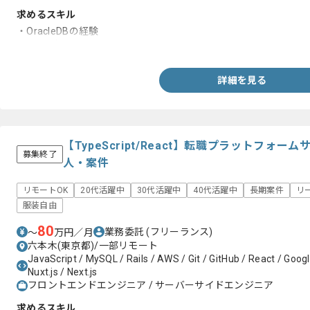
求めるスキル
・OracleDBの経験
・SQLの知見
詳細を見る
【TypeScript/React】転職プラットフォ
募集終了
人・案件
リモートOK
20代活躍中
30代活躍中
40代活躍中
長期案件
リ
服装自由
80
業務委託
(フリーランス)
〜
万円／月
六本木(東京都)/一部リモート
JavaScript / MySQL / Rails / AWS / Git / GitHub / React / Goog
Nuxt.js / Next.js
フロントエンドエンジニア / サーバーサイドエンジニア
求めるスキル