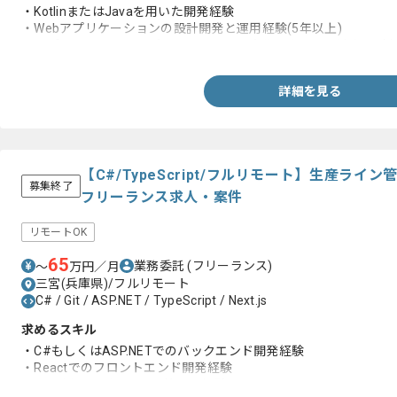
・KotlinまたはJavaを用いた開発経験
・Webアプリケーションの設計開発と運用経験(5年以上)
・アプリケーションのパフォーマンス最大化に向けた最適な設計
詳細を見る
【C#/TypeScript/フルリモート】生産ラ
募集終了
フリーランス求人・案件
リモートOK
65
業務委託
(フリーランス)
〜
万円／月
三宮(兵庫県)/フルリモート
C# / Git / ASP.NET / TypeScript / Next.js
求めるスキル
・C#もしくはASP.NETでのバックエンド開発経験
・Reactでのフロントエンド開発経験
・Gitを用いたバージョン管理の経験