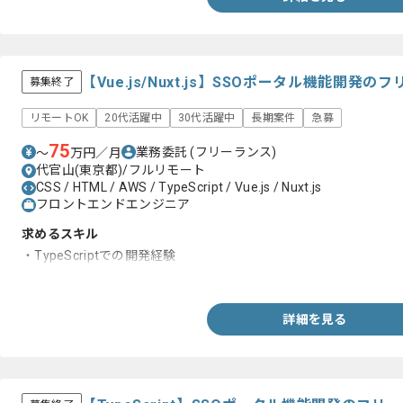
【Vue.js/Nuxt.js】SSOポータル機能開発
募集終了
リモートOK
20代活躍中
30代活躍中
長期案件
急募
75
業務委託
(フリーランス)
〜
万円／月
代官山(東京都)/フルリモート
CSS / HTML / AWS / TypeScript / Vue.js / Nuxt.js
フロントエンドエンジニア
求めるスキル
・TypeScriptでの開発経験
・Vue.jsを基盤としたフレームワークでのSPA開発
詳細を見る