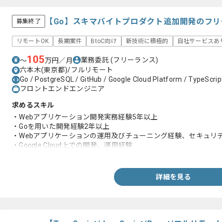
【Go】スキマバイトプロダクト追加開発のフ
募集終了
リモートOK
長期案件
BtoC向け
新技術に積極的
自社サービスあ
105
業務委託
(フリーランス)
〜
万円／月
六本木(東京都)/フルリモート
Go / PostgreSQL / GitHub / Google Cloud Platform / TypeScrip
フロントエンドエンジニア
求めるスキル
・Webアプリケーション開発実務経験5年以上
・Goを用いた開発経験2年以上
・Webアプリケーションの運用及びチューニング経験、セキュリ
・Google Cloud上での開発、運用経験
・DB(RDB, NoSQL等)におけるスキーマの設計、効率的なクエリ
詳細を見る