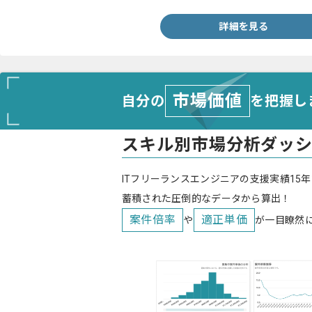
詳細を見る
市場価値
自分の
を把握し
スキル別市場分析ダッ
ITフリーランスエンジニアの支援実績15年
蓄積された圧倒的なデータから算出！
案件倍率
適正単価
や
が一目瞭然