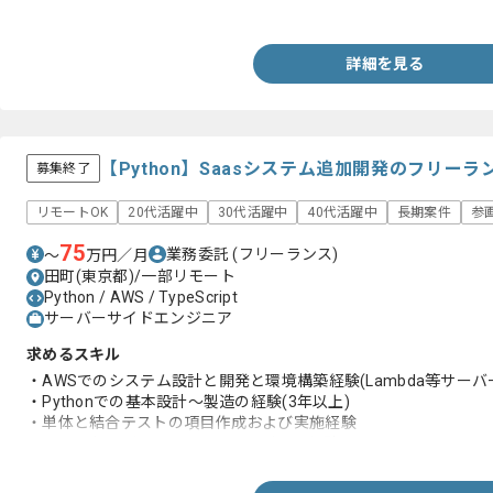
・JavaとSpringBootの経験(Restアプリケーション)
詳細を見る
【Python】Saasシステム追加開発のフリー
募集終了
リモートOK
20代活躍中
30代活躍中
40代活躍中
長期案件
参
75
業務委託
(フリーランス)
〜
万円／月
田町(東京都)/一部リモート
Python / AWS / TypeScript
サーバーサイドエンジニア
求めるスキル
・AWSでのシステム設計と開発と環境構築経験(Lambda等サーバ
・Pythonでの基本設計～製造の経験(3年以上)
・単体と結合テストの項目作成および実施経験
・コードおよびテストケースのレビュー経験