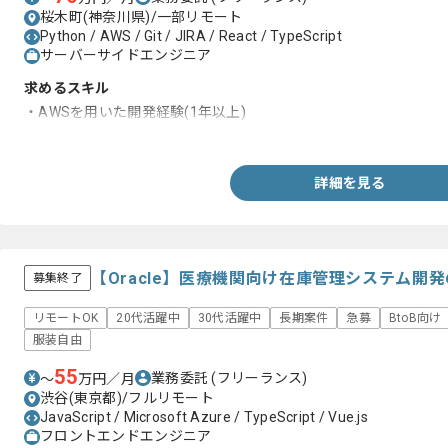
桜木町(神奈川県)/一部リモート
Python / AWS / Git / JIRA / React / TypeScript
サーバーサイドエンジニア
求めるスキル
・AWSを用いた開発経験(1年以上)
・Pythonを用いたWebAPI開発経験(1年以上)
詳細を見る
【Oracle】医療機関向け在庫管理システム開
募集終了
リモートOK
20代活躍中
30代活躍中
長期案件
急募
BtoB向け
服装自由
55
業務委託
(フリーランス)
〜
万円／月
渋谷(東京都)/フルリモート
JavaScript / Microsoft Azure / TypeScript / Vue.js
フロントエンドエンジニア