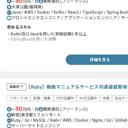
90
業務委託
(フリーランス)
〜
万円／月
大濠公園(福岡県)
Java / AWS / Docker / Kotlin / React / TypeScript / Spring Boot
フロントエンドエンジニア / アプリケーションエンジニア / 
求めるスキル
・Kotlin及びJavaを用いた実務経験5 年以上
・SpringBootを用いた経験
・アジャイル(スクラム)開発経験
詳細を見る
【Ruby】動画マニュアルサービス共通基盤開
募集終了
リモートOK
副業・複業
20代活躍中
30代活躍中
急募
自社サ
90
業務委託
(フリーランス)
〜
万円／月
新宿(東京都)/フルリモート
Ruby / Go / MySQL / Rails / AWS / Docker / Nginx / Git / GitHub
サーバーサイドエンジニア