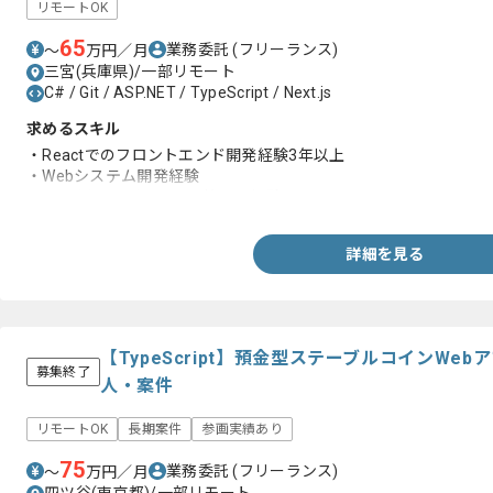
リモートOK
65
業務委託
(フリーランス)
〜
万円／月
三宮(兵庫県)/一部リモート
C# / Git / ASP.NET / TypeScript / Next.js
求めるスキル
・Reactでのフロントエンド開発経験3年以上
・Webシステム開発経験
・Gitを用いたバージョン管理の経験
詳細を見る
【TypeScript】預金型ステーブルコインWe
募集終了
人・案件
リモートOK
長期案件
参画実績あり
75
業務委託
(フリーランス)
〜
万円／月