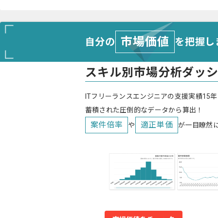
市場価値
自分の
を把握し
スキル別市場分析ダッ
ITフリーランスエンジニアの支援実績15年
蓄積された圧倒的なデータから算出！
案件倍率
適正単価
や
が一目瞭然