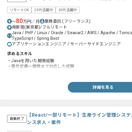
リモートOK
20代活躍中
30代活躍中
80
業務委託
(フリーランス)
〜
万円／月
南新宿(東京都)/フルリモート
Java / PHP / Linux / Oracle / Seasar2 / AWS / Apache / Tomcat 
TypeScript / Spring Boot
アプリケーションエンジニア / サーバーサイドエンジニア
求めるスキル
・Javaを用いた開発経験
・要件定義～開発まで対応した経験
・案件リーダとしてプロジェクト計画を作成し関係ステークホル
詳細を見る
【React/一部リモート】生産ライン管理シス
募集終了
ンス求人・案件