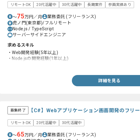
リモートOK
20代活躍中
30代活躍中
長期案件
参画実績あり
75
業務委託
(フリーランス)
〜
万円／月
虎ノ門(東京都)/フルリモート
Node.js / TypeScript
サーバーサイドエンジニア
求めるスキル
・Web開発経験(5年以上)
・Node.jsの開発経験(1年以上)
・設計経験(3年以上)
詳細を見る
【C#】Webアプリケーション画面開発のフリ
募集終了
リモートOK
20代活躍中
30代活躍中
65
業務委託
(フリーランス)
〜
万円／月