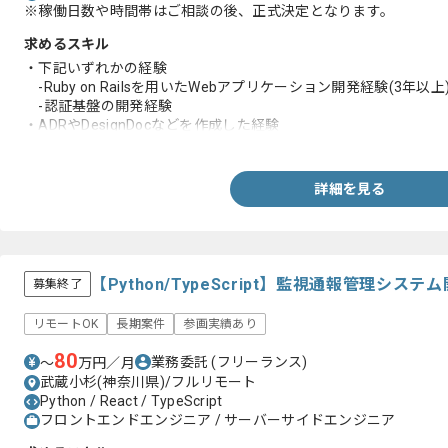
※稼働日数や時間帯はご相談の後、正式決定となります。
求めるスキル
・下記いずれかの経験
-Ruby on Railsを用いたWebアプリケーション開発経験(3年以上
-認証基盤の開発経験
・ADRやDesignDocなどを作成した経験
・Git やGitHub によるバージョン管理システムを利用したチーム
詳細を見る
【Python/TypeScript】監視通報管理シ
募集終了
リモートOK
長期案件
参画実績あり
80
業務委託
(フリーランス)
〜
万円／月
武蔵小杉(神奈川県)/フルリモート
Python / React / TypeScript
フロントエンドエンジニア / サーバーサイドエンジニア